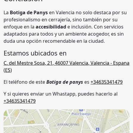
La
Botiga de Panys
en Valencia no solo destaca por su
profesionalismo en cerrajería, sino también por su
enfoque en la
accesibilidad
e inclusión. Con servicios
adaptados para todos y un ambiente acogedor, es sin
duda una opción recomendable en la ciudad.
Estamos ubicados en
C. del Mestre Sosa, 21
,
46007
Valencia
,
Valencia
- Espana
(
ES
)
El teléfono de este
Botiga de panys
es
+34635341479
Y si quieres enviar un Whastapp, puedes hacerlo al
+34635341479