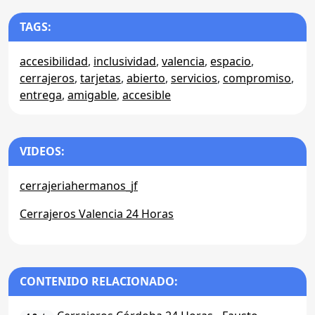
TAGS:
accesibilidad
,
inclusividad
,
valencia
,
espacio
,
cerrajeros
,
tarjetas
,
abierto
,
servicios
,
compromiso
,
entrega
,
amigable
,
accesible
VIDEOS:
cerrajeriahermanos_jf
Cerrajeros Valencia 24 Horas
CONTENIDO RELACIONADO: