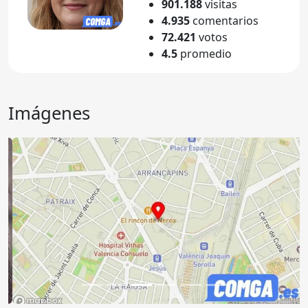
901.188
visitas
4.935
comentarios
72.421
votos
4.5
promedio
Imágenes
Anterior
Sigu