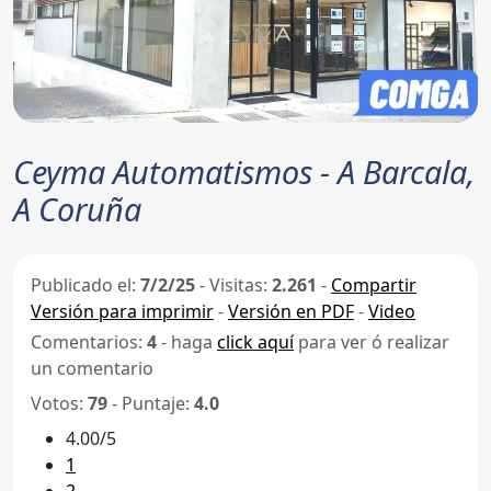
Ceyma Automatismos - A Barcala,
A Coruña
Publicado el:
7/2/25
-
Visitas:
2.261
-
Compartir
Versión para imprimir
-
Versión en PDF
-
Video
Comentarios:
4
- haga
click aquí
para ver ó realizar
un comentario
Votos:
79
- Puntaje:
4.0
4.00/5
1
2