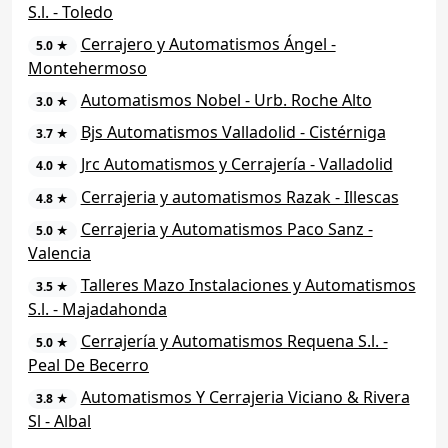
S.l. - Toledo
Cerrajero y Automatismos Ángel -
5.0 ★
Montehermoso
Automatismos Nobel - Urb. Roche Alto
3.0 ★
Bjs Automatismos Valladolid - Cistérniga
3.7 ★
Jrc Automatismos y Cerrajería - Valladolid
4.0 ★
Cerrajeria y automatismos Razak - Illescas
4.8 ★
Cerrajeria y Automatismos Paco Sanz -
5.0 ★
Valencia
Talleres Mazo Instalaciones y Automatismos
3.5 ★
S.l. - Majadahonda
Cerrajería y Automatismos Requena S.l. -
5.0 ★
Peal De Becerro
Automatismos Y Cerrajeria Viciano & Rivera
3.8 ★
Sl - Albal