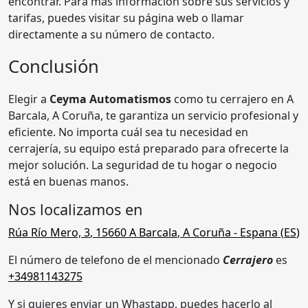
encontrar. Para más información sobre sus servicios y
tarifas, puedes visitar su página web o llamar
directamente a su número de contacto.
Conclusión
Elegir a
Ceyma Automatismos
como tu cerrajero en A
Barcala, A Coruña, te garantiza un servicio profesional y
eficiente. No importa cuál sea tu necesidad en
cerrajería, su equipo está preparado para ofrecerte la
mejor solución. La seguridad de tu hogar o negocio
está en buenas manos.
Nos localizamos en
Rúa Río Mero, 3
,
15660
A Barcala
,
A Coruña
- Espana (
ES
)
El número de telefono de el mencionado
Cerrajero
es
+34981143275
Y si quieres enviar un Whastapp, puedes hacerlo al