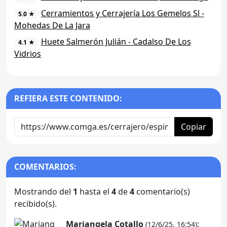
Cerramientos y Cerrajería Los Gemelos Sl -
5.0 ★
Mohedas De La Jara
Huete Salmerón Julián - Cadalso De Los
4.1 ★
Vidrios
REFIERA ESTE CONTENIDO:
Copiar
COMENTARIOS:
Mostrando del
1
hasta el
4
de
4
comentario(s)
recibido(s).
Mariangela Cotallo
:
(12/6/25, 16:54)