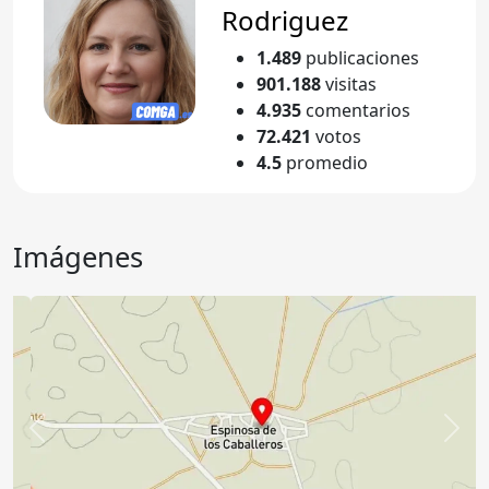
Rodriguez
1.489
publicaciones
901.188
visitas
4.935
comentarios
72.421
votos
4.5
promedio
Imágenes
Anterior
Sigu