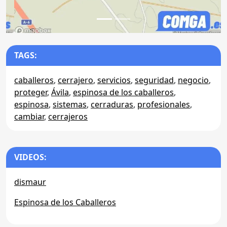
TAGS:
caballeros
,
cerrajero
,
servicios
,
seguridad
,
negocio
,
proteger
,
Ávila
,
espinosa de los caballeros
,
espinosa
,
sistemas
,
cerraduras
,
profesionales
,
cambiar
,
cerrajeros
VIDEOS:
dismaur
Espinosa de los Caballeros