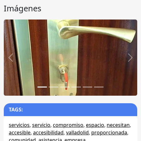
Imágenes
Anterior
Sigu
TAGS:
servicios
,
servicio
,
compromiso
,
espacio
,
necesitan
,
accesible
,
accesibilidad
,
valladolid
,
proporcionada
,
comunidad
,
asistencia
,
empresa