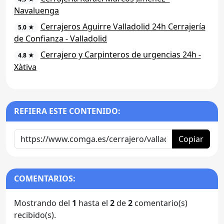
Navaluenga
Cerrajeros Aguirre Valladolid 24h Cerrajería
5.0 ★
de Confianza - Valladolid
Cerrajero y Carpinteros de urgencias 24h -
4.8 ★
Xàtiva
REFIERA ESTE CONTENIDO:
Copiar
COMENTARIOS:
Mostrando del
1
hasta el
2
de
2
comentario(s)
recibido(s).