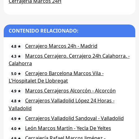
Cerrajería Marcos 24H
CONTENIDO RELACIONADO:
Cerrajero Marcos 24h - Madrid
4.8 ★
Marcos Cerrajero. Cerrajero 24h Calahorra. -
4.3 ★
Calahorra
Cerrajero Barcelona Marcos Vila -
5.0 ★
L'Hospitalet De Llobregat
Marcos Cerrajeros Alcorcón - Alcorcón
4.9 ★
Cerrajeros Valladolid López 24 Horas -
4.8 ★
Valladolid
Cerrajeros Valladolid Sandoval - Valladolid
4.9 ★
León Marcos Martín - Yecla De Yeltes
4.0 ★
Cerrajería Rafael Marcos Jiménez -
4.9 ★