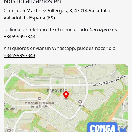
Nos localizamos en
C. de Juan Martínez Villergas, 8
,
47014
Valladolid
,
Valladolid
- Espana (
ES
)
La línea de telefono de el mencionado
Cerrajero
es
+34699997343
Y si quieres enviar un Whastapp, puedes hacerlo al
+34699997343