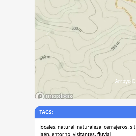
Anterior
Arroyo De
TAGS:
locales
,
natural
,
naturaleza
,
cerrajeros
,
si
jaén
,
entorno
,
visitantes
,
fluvial