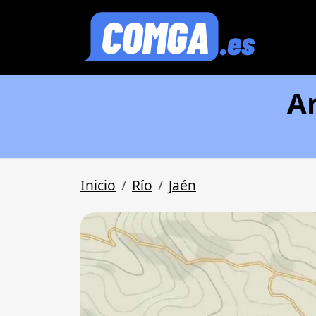
Ar
Inicio
Río
Jaén