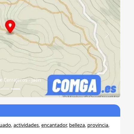
Siguiente
 Cerrajeros - Mapa
tuado
,
actividades
,
encantador
,
belleza
,
provincia
,