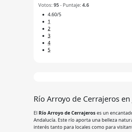
Votos:
95
- Puntaje:
4.6
4.60/5
1
2
3
4
5
Río
Arroyo de Cerrajeros
en 
El
Río Arroyo de Cerrajeros
es un encantador
Andalucía. Este río aporta una belleza natur
interés tanto para locales como para visitan