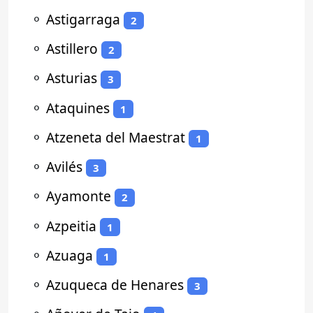
⚬
Astigarraga
2
⚬
Astillero
2
⚬
Asturias
3
⚬
Ataquines
1
⚬
Atzeneta del Maestrat
1
⚬
Avilés
3
⚬
Ayamonte
2
⚬
Azpeitia
1
⚬
Azuaga
1
⚬
Azuqueca de Henares
3