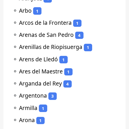
⚬
Arbo
1
⚬
Arcos de la Frontera
1
⚬
Arenas de San Pedro
4
⚬
Arenillas de Riopisuerga
1
⚬
Arens de Lledó
1
⚬
Ares del Maestre
1
⚬
Arganda del Rey
4
⚬
Argentona
3
⚬
Armilla
1
⚬
Arona
1