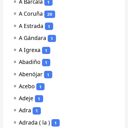
⚬
A Barcala
1
⚬
A Coruña
20
⚬
A Estrada
1
⚬
A Gándara
1
⚬
A Igrexa
1
⚬
Abadiño
1
⚬
Abenójar
1
⚬
Acebo
1
⚬
Adeje
1
⚬
Adra
1
⚬
Adrada ( la )
1