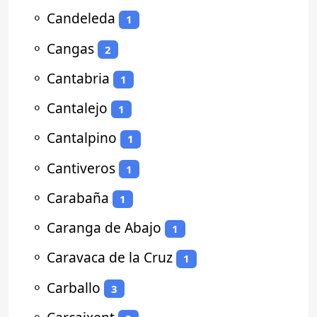
⚬
Candeleda
1
⚬
Cangas
2
⚬
Cantabria
1
⚬
Cantalejo
1
⚬
Cantalpino
1
⚬
Cantiveros
1
⚬
Carabaña
1
⚬
Caranga de Abajo
1
⚬
Caravaca de la Cruz
1
⚬
Carballo
3