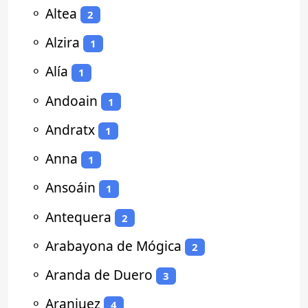
⚬
Altea
2
⚬
Alzira
1
⚬
Alía
1
⚬
Andoain
1
⚬
Andratx
1
⚬
Anna
1
⚬
Ansoáin
1
⚬
Antequera
2
⚬
Arabayona de Mógica
2
⚬
Aranda de Duero
3
⚬
Aranjuez
4