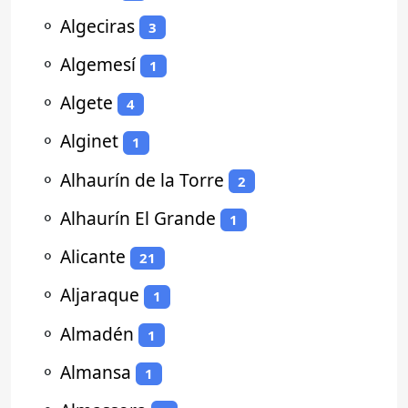
⚬
Algeciras
3
⚬
Algemesí
1
⚬
Algete
4
⚬
Alginet
1
⚬
Alhaurín de la Torre
2
⚬
Alhaurín El Grande
1
⚬
Alicante
21
⚬
Aljaraque
1
⚬
Almadén
1
⚬
Almansa
1