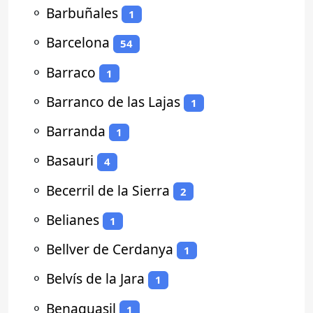
⚬
Barbuñales
1
⚬
Barcelona
54
⚬
Barraco
1
⚬
Barranco de las Lajas
1
⚬
Barranda
1
⚬
Basauri
4
⚬
Becerril de la Sierra
2
⚬
Belianes
1
⚬
Bellver de Cerdanya
1
⚬
Belvís de la Jara
1
⚬
Benaguasil
1