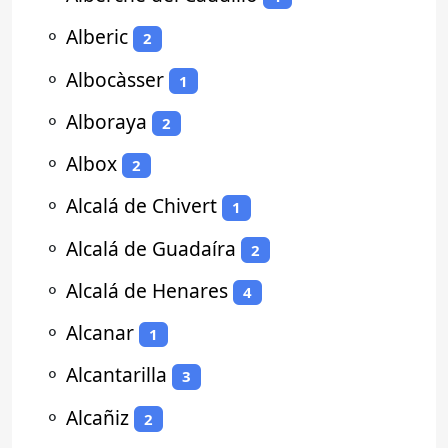
⚬
Alberic
2
⚬
Albocàsser
1
⚬
Alboraya
2
⚬
Albox
2
⚬
Alcalá de Chivert
1
⚬
Alcalá de Guadaíra
2
⚬
Alcalá de Henares
4
⚬
Alcanar
1
⚬
Alcantarilla
3
⚬
Alcañiz
2