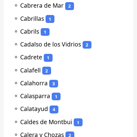
⚬
Cabrera de Mar
2
⚬
Cabrillas
1
⚬
Cabrils
1
⚬
Cadalso de los Vidrios
2
⚬
Cadrete
1
⚬
Calafell
2
⚬
Calahorra
3
⚬
Calasparra
1
⚬
Calatayud
4
⚬
Caldes de Montbui
1
⚬
Calera y Chozas
2