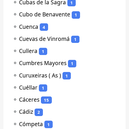
⚬
Cubas de la Sagra
1
⚬
Cubo de Benavente
1
⚬
Cuenca
4
⚬
Cuevas de Vinromá
1
⚬
Cullera
1
⚬
Cumbres Mayores
1
⚬
Curuxeiras ( As )
1
⚬
Cuéllar
1
⚬
Cáceres
15
⚬
Cádiz
2
⚬
Cómpeta
1