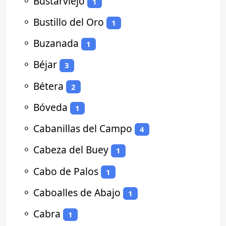
⚬
Bustarviejo
1
⚬
Bustillo del Oro
1
⚬
Buzanada
1
⚬
Béjar
3
⚬
Bétera
2
⚬
Bóveda
1
⚬
Cabanillas del Campo
4
⚬
Cabeza del Buey
1
⚬
Cabo de Palos
1
⚬
Caboalles de Abajo
1
⚬
Cabra
1