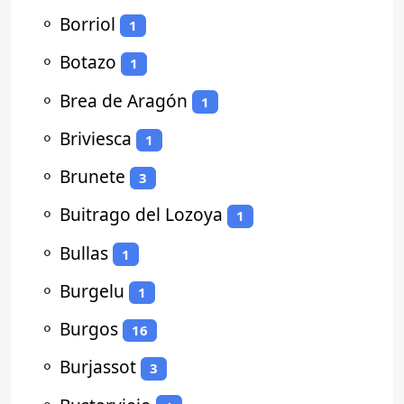
⚬
Borriol
1
⚬
Botazo
1
⚬
Brea de Aragón
1
⚬
Briviesca
1
⚬
Brunete
3
⚬
Buitrago del Lozoya
1
⚬
Bullas
1
⚬
Burgelu
1
⚬
Burgos
16
⚬
Burjassot
3