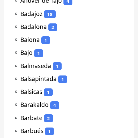
⚬
Añover de Tajo
4
⚬
Badajoz
18
⚬
Badalona
2
⚬
Baiona
1
⚬
Bajo
1
⚬
Balmaseda
1
⚬
Balsapintada
1
⚬
Balsicas
1
⚬
Barakaldo
4
⚬
Barbate
2
⚬
Barbués
1