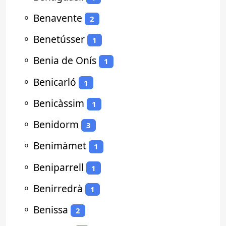
⚬
Benavente
2
⚬
Benetússer
1
⚬
Benia de Onís
1
⚬
Benicarló
1
⚬
Benicàssim
1
⚬
Benidorm
3
⚬
Benimàmet
1
⚬
Beniparrell
1
⚬
Benirredrà
1
⚬
Benissa
2