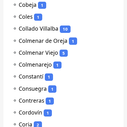
⚬
Cobeja
1
⚬
Coles
1
⚬
Collado Villalba
10
⚬
Colmenar de Oreja
1
⚬
Colmenar Viejo
5
⚬
Colmenarejo
1
⚬
Constantí
1
⚬
Consuegra
1
⚬
Contreras
1
⚬
Cordovín
1
⚬
Coria
2