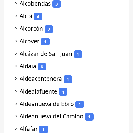
⚬
Alcobendas
3
⚬
Alcoi
4
⚬
Alcorcón
9
⚬
Alcover
1
⚬
Alcázar de San Juan
1
⚬
Aldaia
8
⚬
Aldeacentenera
1
⚬
Aldealafuente
1
⚬
Aldeanueva de Ebro
1
⚬
Aldeanueva del Camino
1
⚬
Alfafar
1