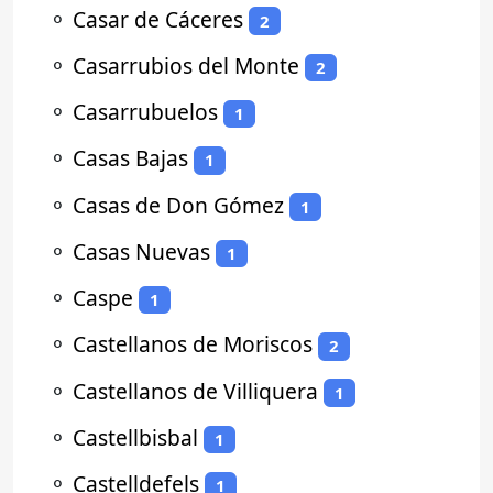
⚬
Casar de Cáceres
2
⚬
Casarrubios del Monte
2
⚬
Casarrubuelos
1
⚬
Casas Bajas
1
⚬
Casas de Don Gómez
1
⚬
Casas Nuevas
1
⚬
Caspe
1
⚬
Castellanos de Moriscos
2
⚬
Castellanos de Villiquera
1
⚬
Castellbisbal
1
⚬
Castelldefels
1