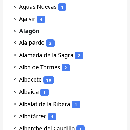
⚬
Aguas Nuevas
1
⚬
Ajalvir
4
⚬
Alagón
⚬
Alalpardo
2
⚬
Alameda de la Sagra
2
⚬
Alba de Tormes
2
⚬
Albacete
10
⚬
Albaida
1
⚬
Albalat de la Ribera
1
⚬
Albatàrrec
1
⚬
Alberche del Caudillo
1