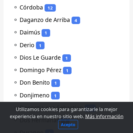
⚬
Córdoba
12
⚬
Daganzo de Arriba
4
⚬
Daimús
1
⚬
Derio
1
⚬
Dios Le Guarde
1
⚬
Domingo Pérez
1
⚬
Don Benito
1
⚬
Donjimeno
1
⚬
Donostia-san Sebastian
13
Utilizamos cookies para garantizarle la mejor
experiencia en nuestro sitio web.
Más información
⚬
Dos Hermanas
1
Acepto
⚬
Durango