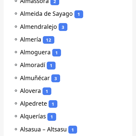
⚬
Almassora
2
⚬
Almeida de Sayago
1
⚬
Almendralejo
3
⚬
Almería
12
⚬
Almoguera
1
⚬
Almoradí
1
⚬
Almuñécar
3
⚬
Alovera
1
⚬
Alpedrete
1
⚬
Alquerías
1
⚬
Alsasua – Altsasu
1