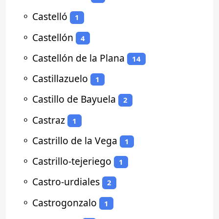
⚬
Castelló
1
⚬
Castellón
4
⚬
Castellón de la Plana
14
⚬
Castillazuelo
1
⚬
Castillo de Bayuela
2
⚬
Castraz
1
⚬
Castrillo de la Vega
1
⚬
Castrillo-tejeriego
1
⚬
Castro-urdiales
2
⚬
Castrogonzalo
1