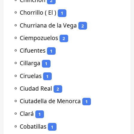
2
⚬
Chorrillo ( El )
1
⚬
Churriana de la Vega
2
⚬
Ciempozuelos
2
⚬
Cifuentes
1
⚬
Cillarga
1
⚬
Ciruelas
1
⚬
Ciudad Real
2
⚬
Ciutadella de Menorca
1
⚬
Clará
1
⚬
Cobatillas
1