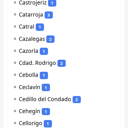
⚬
Castrojeriz
1
⚬
Catarroja
3
⚬
Catral
1
⚬
Cazalegas
2
⚬
Cazorla
1
⚬
Cdad. Rodrigo
2
⚬
Cebolla
1
⚬
Ceclavín
1
⚬
Cedillo del Condado
2
⚬
Cehegín
1
⚬
Cellorigo
1