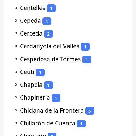
⚬
Centelles
1
⚬
Cepeda
1
⚬
Cerceda
2
⚬
Cerdanyola del Vallès
1
⚬
Cespedosa de Tormes
1
⚬
Ceutí
1
⚬
Chapela
1
⚬
Chapinería
1
⚬
Chiclana de la Frontera
5
⚬
Chillarón de Cuenca
1
⚬
Chinchón