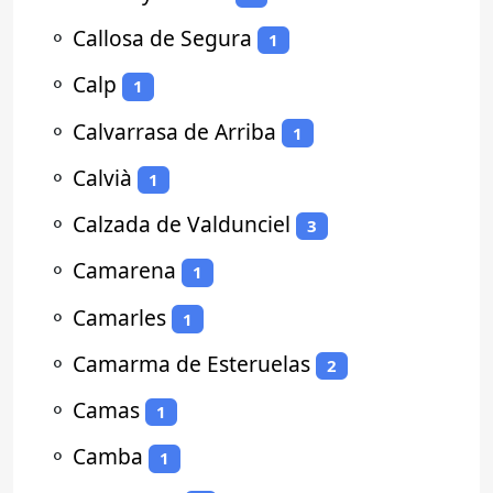
⚬
Callosa de Segura
1
⚬
Calp
1
⚬
Calvarrasa de Arriba
1
⚬
Calvià
1
⚬
Calzada de Valdunciel
3
⚬
Camarena
1
⚬
Camarles
1
⚬
Camarma de Esteruelas
2
⚬
Camas
1
⚬
Camba
1