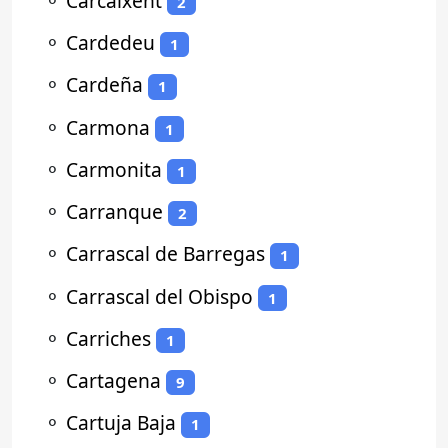
⚬
Carcaixent
2
⚬
Cardedeu
1
⚬
Cardeña
1
⚬
Carmona
1
⚬
Carmonita
1
⚬
Carranque
2
⚬
Carrascal de Barregas
1
⚬
Carrascal del Obispo
1
⚬
Carriches
1
⚬
Cartagena
9
⚬
Cartuja Baja
1