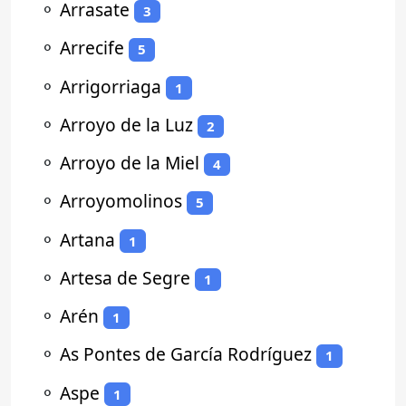
⚬
Arrasate
3
⚬
Arrecife
5
⚬
Arrigorriaga
1
⚬
Arroyo de la Luz
2
⚬
Arroyo de la Miel
4
⚬
Arroyomolinos
5
⚬
Artana
1
⚬
Artesa de Segre
1
⚬
Arén
1
⚬
As Pontes de García Rodríguez
1
⚬
Aspe
1