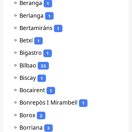
⚬
Beranga
1
⚬
Berlanga
1
⚬
Bertamiráns
1
⚬
Betxí
1
⚬
Bigastro
1
⚬
Bilbao
23
⚬
Biscay
1
⚬
Bocairent
1
⚬
Bonrepòs I Mirambell
1
⚬
Borox
2
⚬
Borriana
3