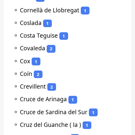
⚬
Cornellà de Llobregat
1
⚬
Coslada
1
⚬
Costa Teguise
1
⚬
Covaleda
2
⚬
Cox
1
⚬
Coín
2
⚬
Crevillent
2
⚬
Cruce de Arinaga
1
⚬
Cruce de Sardina del Sur
1
⚬
Cruz del Guanche ( la )
1