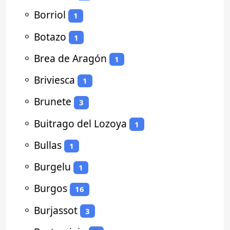
⚬
Borriol
1
⚬
Botazo
1
⚬
Brea de Aragón
1
⚬
Briviesca
1
⚬
Brunete
3
⚬
Buitrago del Lozoya
1
⚬
Bullas
1
⚬
Burgelu
1
⚬
Burgos
16
⚬
Burjassot
3