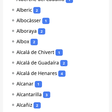
⚬
Alberic
2
⚬
Albocàsser
1
⚬
Alboraya
2
⚬
Albox
2
⚬
Alcalá de Chivert
1
⚬
Alcalá de Guadaíra
2
⚬
Alcalá de Henares
4
⚬
Alcanar
1
⚬
Alcantarilla
3
⚬
Alcañiz
2