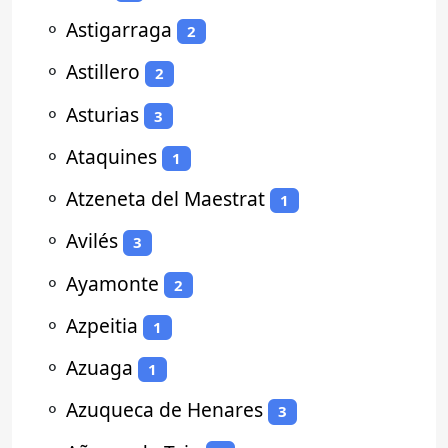
⚬
Astigarraga
2
⚬
Astillero
2
⚬
Asturias
3
⚬
Ataquines
1
⚬
Atzeneta del Maestrat
1
⚬
Avilés
3
⚬
Ayamonte
2
⚬
Azpeitia
1
⚬
Azuaga
1
⚬
Azuqueca de Henares
3