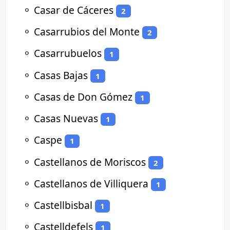
⚬
Casar de Cáceres
2
⚬
Casarrubios del Monte
2
⚬
Casarrubuelos
1
⚬
Casas Bajas
1
⚬
Casas de Don Gómez
1
⚬
Casas Nuevas
1
⚬
Caspe
1
⚬
Castellanos de Moriscos
2
⚬
Castellanos de Villiquera
1
⚬
Castellbisbal
1
⚬
Castelldefels
1