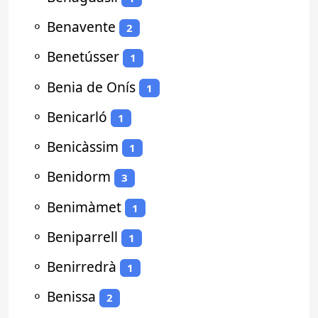
⚬
Benavente
2
⚬
Benetússer
1
⚬
Benia de Onís
1
⚬
Benicarló
1
⚬
Benicàssim
1
⚬
Benidorm
3
⚬
Benimàmet
1
⚬
Beniparrell
1
⚬
Benirredrà
1
⚬
Benissa
2