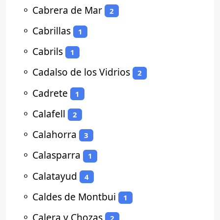
⚬
Cabrera de Mar
2
⚬
Cabrillas
1
⚬
Cabrils
1
⚬
Cadalso de los Vidrios
2
⚬
Cadrete
1
⚬
Calafell
2
⚬
Calahorra
3
⚬
Calasparra
1
⚬
Calatayud
4
⚬
Caldes de Montbui
1
⚬
Calera y Chozas
2