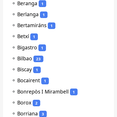
⚬
Beranga
1
⚬
Berlanga
1
⚬
Bertamiráns
1
⚬
Betxí
1
⚬
Bigastro
1
⚬
Bilbao
23
⚬
Biscay
1
⚬
Bocairent
1
⚬
Bonrepòs I Mirambell
1
⚬
Borox
2
⚬
Borriana
3