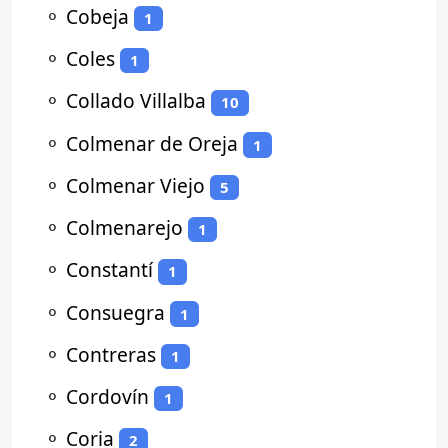
⚬
Cobeja
1
⚬
Coles
1
⚬
Collado Villalba
10
⚬
Colmenar de Oreja
1
⚬
Colmenar Viejo
5
⚬
Colmenarejo
1
⚬
Constantí
1
⚬
Consuegra
1
⚬
Contreras
1
⚬
Cordovín
1
⚬
Coria
2