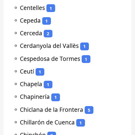
⚬
Centelles
1
⚬
Cepeda
1
⚬
Cerceda
2
⚬
Cerdanyola del Vallès
1
⚬
Cespedosa de Tormes
1
⚬
Ceutí
1
⚬
Chapela
1
⚬
Chapinería
1
⚬
Chiclana de la Frontera
5
⚬
Chillarón de Cuenca
1
⚬
Chinchón