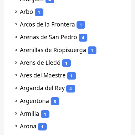
⚬
Arbo
1
⚬
Arcos de la Frontera
1
⚬
Arenas de San Pedro
4
⚬
Arenillas de Riopisuerga
1
⚬
Arens de Lledó
1
⚬
Ares del Maestre
1
⚬
Arganda del Rey
4
⚬
Argentona
3
⚬
Armilla
1
⚬
Arona
1