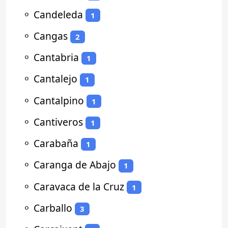
⚬
Candeleda
1
⚬
Cangas
2
⚬
Cantabria
1
⚬
Cantalejo
1
⚬
Cantalpino
1
⚬
Cantiveros
1
⚬
Carabaña
1
⚬
Caranga de Abajo
1
⚬
Caravaca de la Cruz
1
⚬
Carballo
3