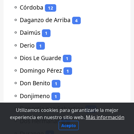
⚬
Córdoba
12
⚬
Daganzo de Arriba
4
⚬
Daimús
1
⚬
Derio
1
⚬
Dios Le Guarde
1
⚬
Domingo Pérez
1
⚬
Don Benito
1
⚬
Donjimeno
1
⚬
Donostia-san Sebastian
13
Utilizamos cookies para garantizarle la mejor
experiencia en nuestro sitio web.
Más información
⚬
Dos Hermanas
1
Acepto
⚬
Durango