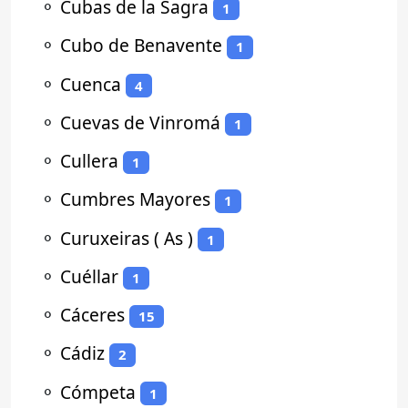
⚬
Cubas de la Sagra
1
⚬
Cubo de Benavente
1
⚬
Cuenca
4
⚬
Cuevas de Vinromá
1
⚬
Cullera
1
⚬
Cumbres Mayores
1
⚬
Curuxeiras ( As )
1
⚬
Cuéllar
1
⚬
Cáceres
15
⚬
Cádiz
2
⚬
Cómpeta
1