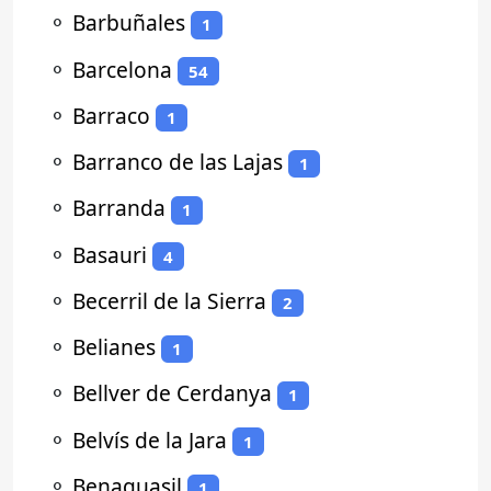
⚬
Barbuñales
1
⚬
Barcelona
54
⚬
Barraco
1
⚬
Barranco de las Lajas
1
⚬
Barranda
1
⚬
Basauri
4
⚬
Becerril de la Sierra
2
⚬
Belianes
1
⚬
Bellver de Cerdanya
1
⚬
Belvís de la Jara
1
⚬
Benaguasil
1