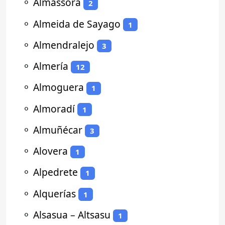
⚬
Almassora
2
⚬
Almeida de Sayago
1
⚬
Almendralejo
3
⚬
Almería
12
⚬
Almoguera
1
⚬
Almoradí
1
⚬
Almuñécar
3
⚬
Alovera
1
⚬
Alpedrete
1
⚬
Alquerías
1
⚬
Alsasua – Altsasu
1