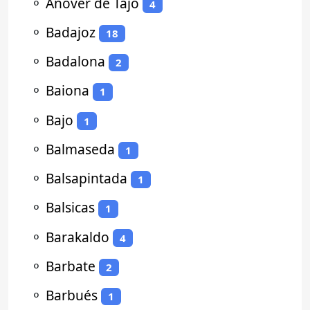
⚬
Añover de Tajo
4
⚬
Badajoz
18
⚬
Badalona
2
⚬
Baiona
1
⚬
Bajo
1
⚬
Balmaseda
1
⚬
Balsapintada
1
⚬
Balsicas
1
⚬
Barakaldo
4
⚬
Barbate
2
⚬
Barbués
1