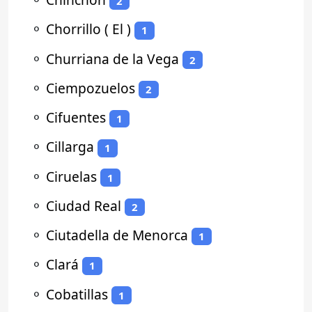
2
⚬
Chorrillo ( El )
1
⚬
Churriana de la Vega
2
⚬
Ciempozuelos
2
⚬
Cifuentes
1
⚬
Cillarga
1
⚬
Ciruelas
1
⚬
Ciudad Real
2
⚬
Ciutadella de Menorca
1
⚬
Clará
1
⚬
Cobatillas
1