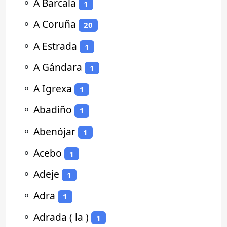
⚬
A Barcala
1
⚬
A Coruña
20
⚬
A Estrada
1
⚬
A Gándara
1
⚬
A Igrexa
1
⚬
Abadiño
1
⚬
Abenójar
1
⚬
Acebo
1
⚬
Adeje
1
⚬
Adra
1
⚬
Adrada ( la )
1