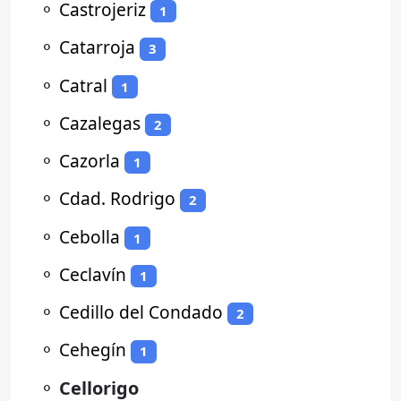
⚬
Castrojeriz
1
⚬
Catarroja
3
⚬
Catral
1
⚬
Cazalegas
2
⚬
Cazorla
1
⚬
Cdad. Rodrigo
2
⚬
Cebolla
1
⚬
Ceclavín
1
⚬
Cedillo del Condado
2
⚬
Cehegín
1
⚬
Cellorigo