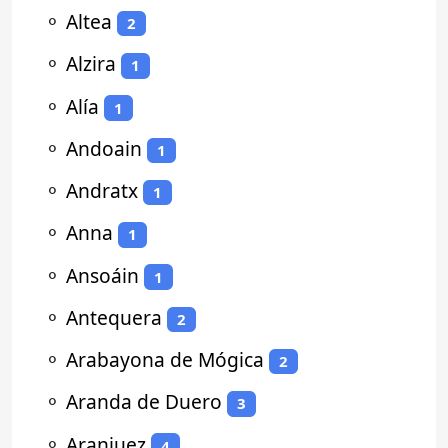
⚬
Altea
2
⚬
Alzira
1
⚬
Alía
1
⚬
Andoain
1
⚬
Andratx
1
⚬
Anna
1
⚬
Ansoáin
1
⚬
Antequera
2
⚬
Arabayona de Mógica
2
⚬
Aranda de Duero
3
⚬
Aranjuez
4