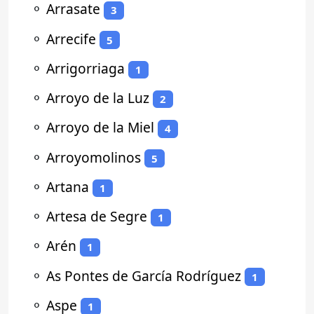
⚬
Arrasate
3
⚬
Arrecife
5
⚬
Arrigorriaga
1
⚬
Arroyo de la Luz
2
⚬
Arroyo de la Miel
4
⚬
Arroyomolinos
5
⚬
Artana
1
⚬
Artesa de Segre
1
⚬
Arén
1
⚬
As Pontes de García Rodríguez
1
⚬
Aspe
1