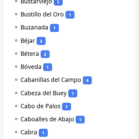
⚬
Bustarviejo
1
⚬
Bustillo del Oro
1
⚬
Buzanada
1
⚬
Béjar
3
⚬
Bétera
2
⚬
Bóveda
1
⚬
Cabanillas del Campo
4
⚬
Cabeza del Buey
1
⚬
Cabo de Palos
1
⚬
Caboalles de Abajo
1
⚬
Cabra
1