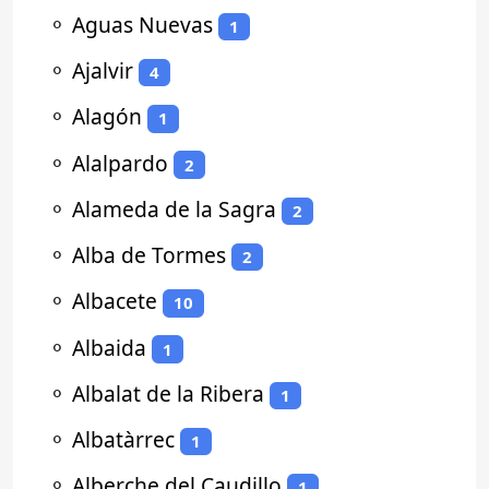
⚬
Aguas Nuevas
1
⚬
Ajalvir
4
⚬
Alagón
1
⚬
Alalpardo
2
⚬
Alameda de la Sagra
2
⚬
Alba de Tormes
2
⚬
Albacete
10
⚬
Albaida
1
⚬
Albalat de la Ribera
1
⚬
Albatàrrec
1
⚬
Alberche del Caudillo
1