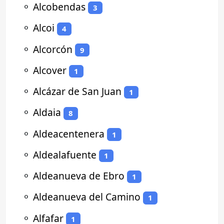
⚬
Alcobendas
3
⚬
Alcoi
4
⚬
Alcorcón
9
⚬
Alcover
1
⚬
Alcázar de San Juan
1
⚬
Aldaia
8
⚬
Aldeacentenera
1
⚬
Aldealafuente
1
⚬
Aldeanueva de Ebro
1
⚬
Aldeanueva del Camino
1
⚬
Alfafar
1