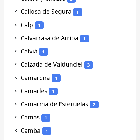
⚬
Callosa de Segura
1
⚬
Calp
1
⚬
Calvarrasa de Arriba
1
⚬
Calvià
1
⚬
Calzada de Valdunciel
3
⚬
Camarena
1
⚬
Camarles
1
⚬
Camarma de Esteruelas
2
⚬
Camas
1
⚬
Camba
1