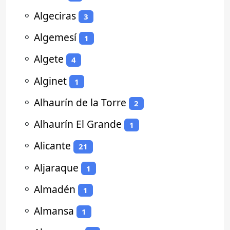
⚬
Algeciras
3
⚬
Algemesí
1
⚬
Algete
4
⚬
Alginet
1
⚬
Alhaurín de la Torre
2
⚬
Alhaurín El Grande
1
⚬
Alicante
21
⚬
Aljaraque
1
⚬
Almadén
1
⚬
Almansa
1