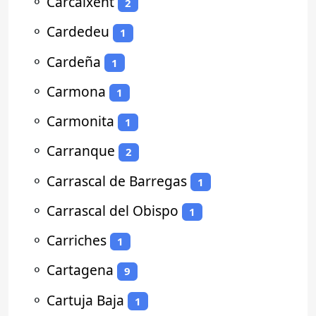
⚬
Carcaixent
2
⚬
Cardedeu
1
⚬
Cardeña
1
⚬
Carmona
1
⚬
Carmonita
1
⚬
Carranque
2
⚬
Carrascal de Barregas
1
⚬
Carrascal del Obispo
1
⚬
Carriches
1
⚬
Cartagena
9
⚬
Cartuja Baja
1