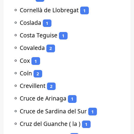
⚬
Cornellà de Llobregat
1
⚬
Coslada
1
⚬
Costa Teguise
1
⚬
Covaleda
2
⚬
Cox
1
⚬
Coín
2
⚬
Crevillent
2
⚬
Cruce de Arinaga
1
⚬
Cruce de Sardina del Sur
1
⚬
Cruz del Guanche ( la )
1