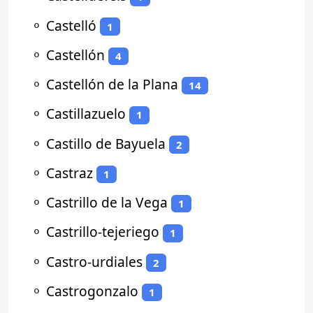
⚬
Castelló
1
⚬
Castellón
4
⚬
Castellón de la Plana
14
⚬
Castillazuelo
1
⚬
Castillo de Bayuela
2
⚬
Castraz
1
⚬
Castrillo de la Vega
1
⚬
Castrillo-tejeriego
1
⚬
Castro-urdiales
2
⚬
Castrogonzalo
1