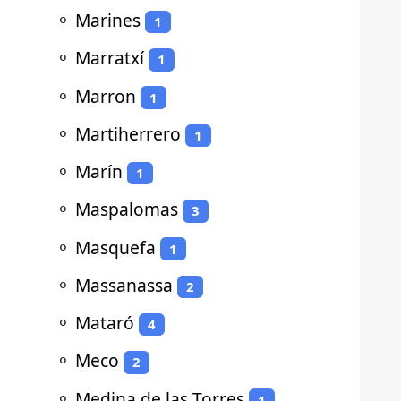
⚬
Marines
1
⚬
Marratxí
1
⚬
Marron
1
⚬
Martiherrero
1
⚬
Marín
1
⚬
Maspalomas
3
⚬
Masquefa
1
⚬
Massanassa
2
⚬
Mataró
4
⚬
Meco
2
⚬
Medina de las Torres
1