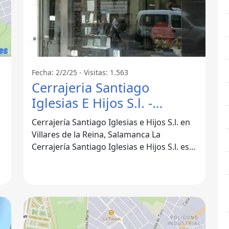
Fecha: 2/2/25 - Visitas: 1.563
Cerrajeria Santiago
Iglesias E Hijos S.l. -
Villares De La Reina
Cerrajería Santiago Iglesias e Hijos S.l. en
Villares de la Reina, Salamanca La
Cerrajería Santiago Iglesias e Hijos S.l. es
una empresa de referencia en el