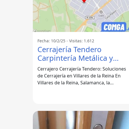
Fecha: 10/2/25 - Visitas: 1.612
Cerrajería Tendero
Carpintería Metálica y
Puertas Automáticas -
Cerrajero Cerrajería Tendero: Soluciones
Villares De La Reina
de Cerrajería en Villares de la Reina En
Villares de la Reina, Salamanca, la
cerrajería es un servicio esencial para