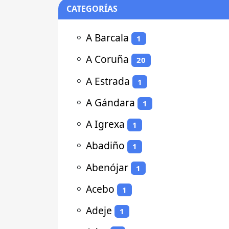
CATEGORÍAS
⚬
A Barcala
1
⚬
A Coruña
20
⚬
A Estrada
1
⚬
A Gándara
1
⚬
A Igrexa
1
⚬
Abadiño
1
⚬
Abenójar
1
⚬
Acebo
1
⚬
Adeje
1