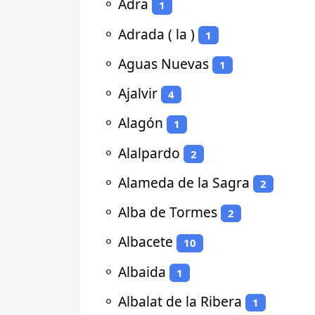
⚬
Adra
1
⚬
Adrada ( la )
1
⚬
Aguas Nuevas
1
⚬
Ajalvir
4
⚬
Alagón
1
⚬
Alalpardo
2
⚬
Alameda de la Sagra
2
⚬
Alba de Tormes
2
⚬
Albacete
10
⚬
Albaida
1
⚬
Albalat de la Ribera
1