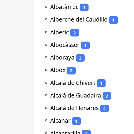
⚬
Albatàrrec
1
⚬
Alberche del Caudillo
1
⚬
Alberic
2
⚬
Albocàsser
1
⚬
Alboraya
2
⚬
Albox
2
⚬
Alcalá de Chivert
1
⚬
Alcalá de Guadaíra
2
⚬
Alcalá de Henares
4
⚬
Alcanar
1
⚬
Alcantarilla
3