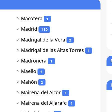
⚬
Macotera
1
⚬
Madrid
110
⚬
Madrigal de la Vera
2
⚬
Madrigal de las Altas Torres
1
⚬
Madroñera
1
⚬
Maello
1
⚬
Mahón
2
⚬
Mairena del Alcor
1
⚬
Mairena del Aljarafe
1