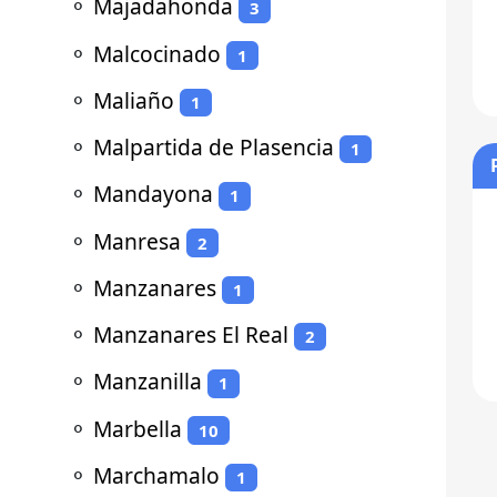
⚬
Majadahonda
3
⚬
Malcocinado
1
⚬
Maliaño
1
⚬
Malpartida de Plasencia
1
⚬
Mandayona
1
⚬
Manresa
2
⚬
Manzanares
1
⚬
Manzanares El Real
2
⚬
Manzanilla
1
⚬
Marbella
10
⚬
Marchamalo
1