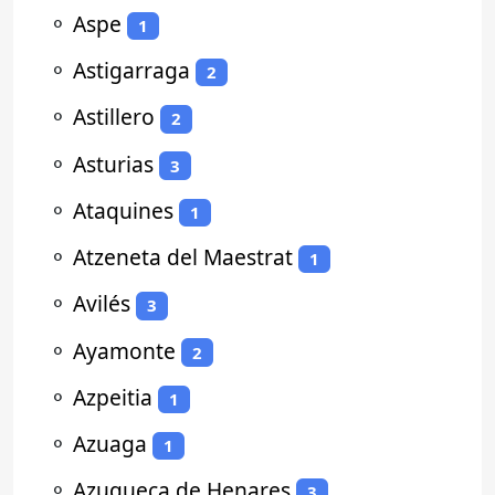
⚬
Aspe
1
⚬
Astigarraga
2
⚬
Astillero
2
⚬
Asturias
3
⚬
Ataquines
1
⚬
Atzeneta del Maestrat
1
⚬
Avilés
3
⚬
Ayamonte
2
⚬
Azpeitia
1
⚬
Azuaga
1
⚬
Azuqueca de Henares
3