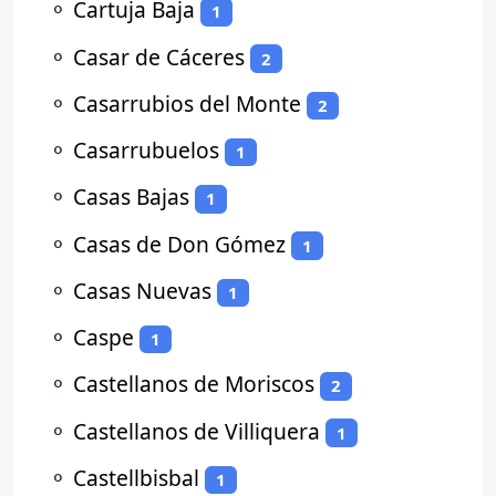
⚬
Cartuja Baja
1
⚬
Casar de Cáceres
2
⚬
Casarrubios del Monte
2
⚬
Casarrubuelos
1
⚬
Casas Bajas
1
⚬
Casas de Don Gómez
1
⚬
Casas Nuevas
1
⚬
Caspe
1
⚬
Castellanos de Moriscos
2
⚬
Castellanos de Villiquera
1
⚬
Castellbisbal
1