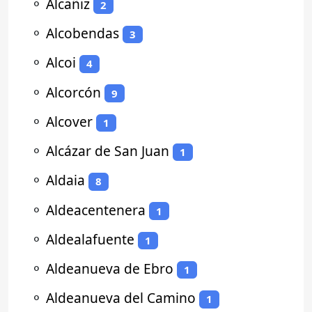
⚬
Alcañiz
2
⚬
Alcobendas
3
⚬
Alcoi
4
⚬
Alcorcón
9
⚬
Alcover
1
⚬
Alcázar de San Juan
1
⚬
Aldaia
8
⚬
Aldeacentenera
1
⚬
Aldealafuente
1
⚬
Aldeanueva de Ebro
1
⚬
Aldeanueva del Camino
1