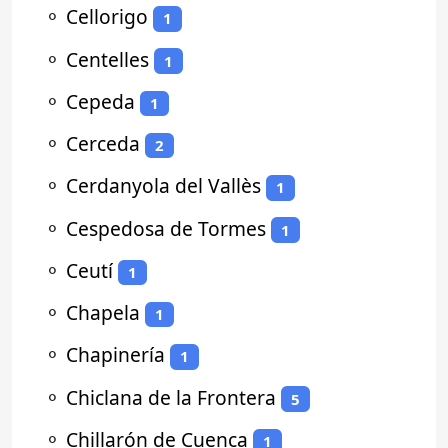
⚬
Cellorigo
1
⚬
Centelles
1
⚬
Cepeda
1
⚬
Cerceda
2
⚬
Cerdanyola del Vallès
1
⚬
Cespedosa de Tormes
1
⚬
Ceutí
1
⚬
Chapela
1
⚬
Chapinería
1
⚬
Chiclana de la Frontera
5
⚬
Chillarón de Cuenca
1