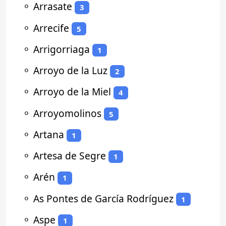
⚬
Arrasate
3
⚬
Arrecife
5
⚬
Arrigorriaga
1
⚬
Arroyo de la Luz
2
⚬
Arroyo de la Miel
4
⚬
Arroyomolinos
5
⚬
Artana
1
⚬
Artesa de Segre
1
⚬
Arén
1
⚬
As Pontes de García Rodríguez
1
⚬
Aspe
1