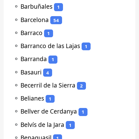
⚬
Barbuñales
1
⚬
Barcelona
54
⚬
Barraco
1
⚬
Barranco de las Lajas
1
⚬
Barranda
1
⚬
Basauri
4
⚬
Becerril de la Sierra
2
⚬
Belianes
1
⚬
Bellver de Cerdanya
1
⚬
Belvís de la Jara
1
⚬
Benaguasil
1