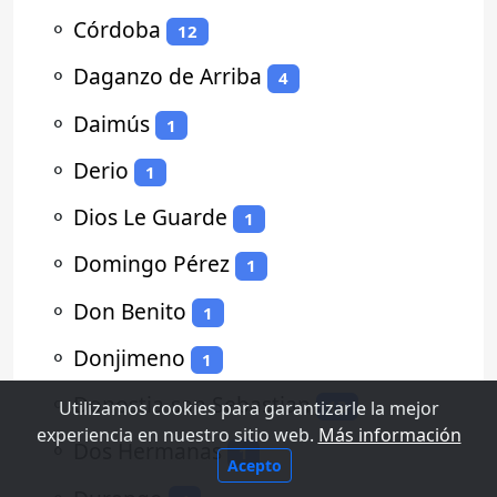
⚬
Córdoba
12
⚬
Daganzo de Arriba
4
⚬
Daimús
1
⚬
Derio
1
⚬
Dios Le Guarde
1
⚬
Domingo Pérez
1
⚬
Don Benito
1
⚬
Donjimeno
1
⚬
Donostia-san Sebastian
13
Utilizamos cookies para garantizarle la mejor
experiencia en nuestro sitio web.
Más información
⚬
Dos Hermanas
1
Acepto