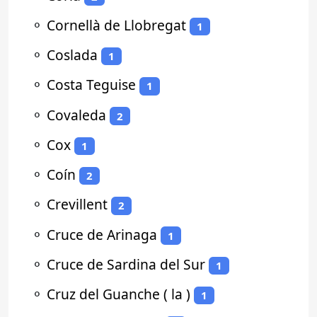
⚬
Cornellà de Llobregat
1
⚬
Coslada
1
⚬
Costa Teguise
1
⚬
Covaleda
2
⚬
Cox
1
⚬
Coín
2
⚬
Crevillent
2
⚬
Cruce de Arinaga
1
⚬
Cruce de Sardina del Sur
1
⚬
Cruz del Guanche ( la )
1