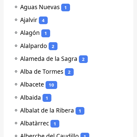
⚬
Aguas Nuevas
1
⚬
Ajalvir
4
⚬
Alagón
1
⚬
Alalpardo
2
⚬
Alameda de la Sagra
2
⚬
Alba de Tormes
2
⚬
Albacete
10
⚬
Albaida
1
⚬
Albalat de la Ribera
1
⚬
Albatàrrec
1
⚬
Alberche del Caudillo
1