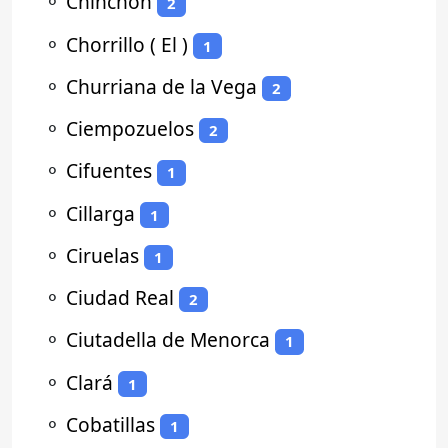
⚬
Chinchón
2
⚬
Chorrillo ( El )
1
⚬
Churriana de la Vega
2
⚬
Ciempozuelos
2
⚬
Cifuentes
1
⚬
Cillarga
1
⚬
Ciruelas
1
⚬
Ciudad Real
2
⚬
Ciutadella de Menorca
1
⚬
Clará
1
⚬
Cobatillas
1