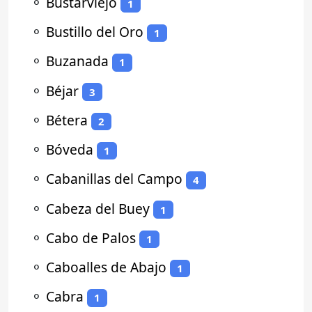
⚬
Bustarviejo
1
⚬
Bustillo del Oro
1
⚬
Buzanada
1
⚬
Béjar
3
⚬
Bétera
2
⚬
Bóveda
1
⚬
Cabanillas del Campo
4
⚬
Cabeza del Buey
1
⚬
Cabo de Palos
1
⚬
Caboalles de Abajo
1
⚬
Cabra
1