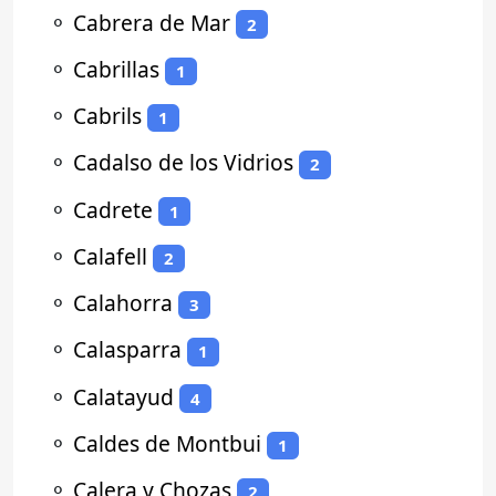
⚬
Cabrera de Mar
2
⚬
Cabrillas
1
⚬
Cabrils
1
⚬
Cadalso de los Vidrios
2
⚬
Cadrete
1
⚬
Calafell
2
⚬
Calahorra
3
⚬
Calasparra
1
⚬
Calatayud
4
⚬
Caldes de Montbui
1
⚬
Calera y Chozas
2