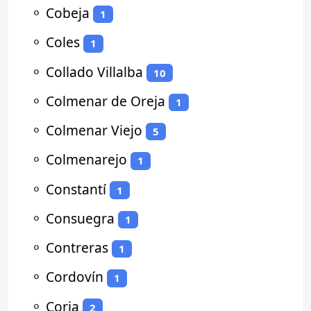
⚬
Cobeja
1
⚬
Coles
1
⚬
Collado Villalba
10
⚬
Colmenar de Oreja
1
⚬
Colmenar Viejo
5
⚬
Colmenarejo
1
⚬
Constantí
1
⚬
Consuegra
1
⚬
Contreras
1
⚬
Cordovín
1
⚬
Coria
2