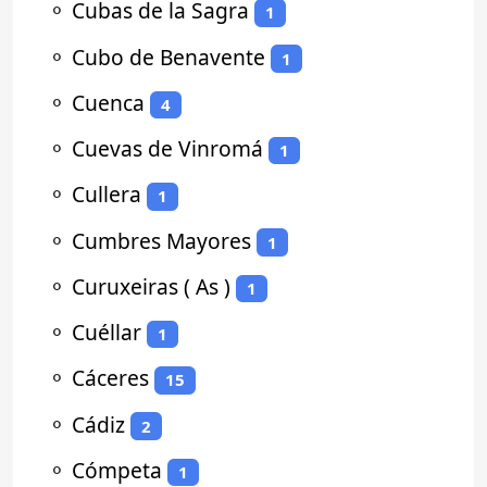
⚬
Cubas de la Sagra
1
⚬
Cubo de Benavente
1
⚬
Cuenca
4
⚬
Cuevas de Vinromá
1
⚬
Cullera
1
⚬
Cumbres Mayores
1
⚬
Curuxeiras ( As )
1
⚬
Cuéllar
1
⚬
Cáceres
15
⚬
Cádiz
2
⚬
Cómpeta
1