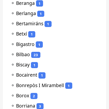
⚬
Beranga
1
⚬
Berlanga
1
⚬
Bertamiráns
1
⚬
Betxí
1
⚬
Bigastro
1
⚬
Bilbao
23
⚬
Biscay
1
⚬
Bocairent
1
⚬
Bonrepòs I Mirambell
1
⚬
Borox
2
⚬
Borriana
3