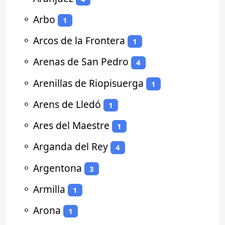
⚬
Arbo
1
⚬
Arcos de la Frontera
1
⚬
Arenas de San Pedro
4
⚬
Arenillas de Riopisuerga
1
⚬
Arens de Lledó
1
⚬
Ares del Maestre
1
⚬
Arganda del Rey
4
⚬
Argentona
3
⚬
Armilla
1
⚬
Arona
1