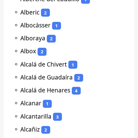
⚬
Alberic
2
⚬
Albocàsser
1
⚬
Alboraya
2
⚬
Albox
2
⚬
Alcalá de Chivert
1
⚬
Alcalá de Guadaíra
2
⚬
Alcalá de Henares
4
⚬
Alcanar
1
⚬
Alcantarilla
3
⚬
Alcañiz
2