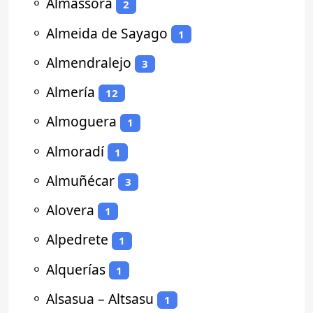
⚬
Almassora
2
⚬
Almeida de Sayago
1
⚬
Almendralejo
3
⚬
Almería
12
⚬
Almoguera
1
⚬
Almoradí
1
⚬
Almuñécar
3
⚬
Alovera
1
⚬
Alpedrete
1
⚬
Alquerías
1
⚬
Alsasua – Altsasu
1