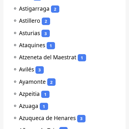
⚬
Astigarraga
2
⚬
Astillero
2
⚬
Asturias
3
⚬
Ataquines
1
⚬
Atzeneta del Maestrat
1
⚬
Avilés
3
⚬
Ayamonte
2
⚬
Azpeitia
1
⚬
Azuaga
1
⚬
Azuqueca de Henares
3