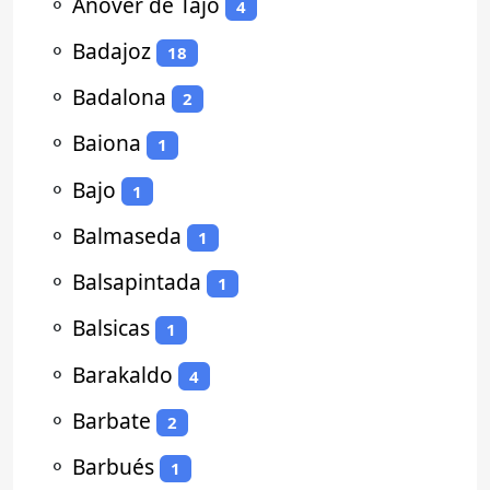
⚬
Añover de Tajo
4
⚬
Badajoz
18
⚬
Badalona
2
⚬
Baiona
1
⚬
Bajo
1
⚬
Balmaseda
1
⚬
Balsapintada
1
⚬
Balsicas
1
⚬
Barakaldo
4
⚬
Barbate
2
⚬
Barbués
1