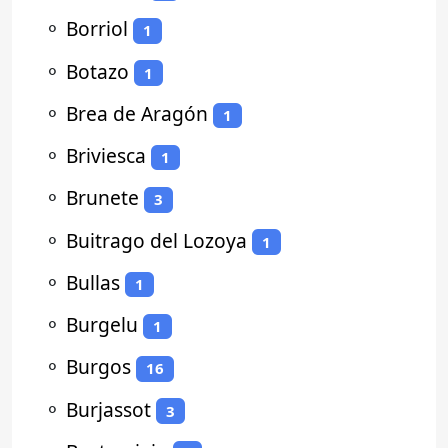
⚬
Borriol
1
⚬
Botazo
1
⚬
Brea de Aragón
1
⚬
Briviesca
1
⚬
Brunete
3
⚬
Buitrago del Lozoya
1
⚬
Bullas
1
⚬
Burgelu
1
⚬
Burgos
16
⚬
Burjassot
3