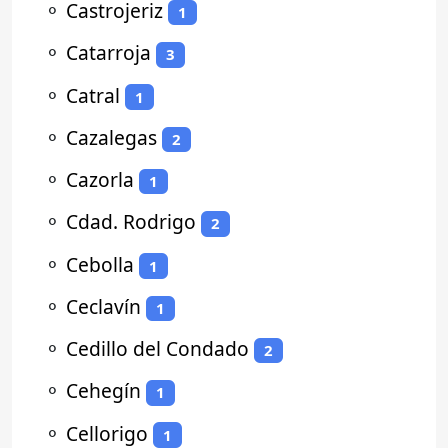
⚬
Castrojeriz
1
⚬
Catarroja
3
⚬
Catral
1
⚬
Cazalegas
2
⚬
Cazorla
1
⚬
Cdad. Rodrigo
2
⚬
Cebolla
1
⚬
Ceclavín
1
⚬
Cedillo del Condado
2
⚬
Cehegín
1
⚬
Cellorigo
1