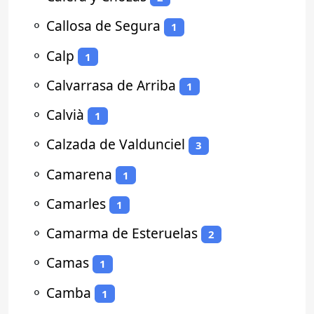
⚬
Callosa de Segura
1
⚬
Calp
1
⚬
Calvarrasa de Arriba
1
⚬
Calvià
1
⚬
Calzada de Valdunciel
3
⚬
Camarena
1
⚬
Camarles
1
⚬
Camarma de Esteruelas
2
⚬
Camas
1
⚬
Camba
1