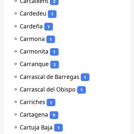
⚬
Carcaixent
2
⚬
Cardedeu
1
⚬
Cardeña
1
⚬
Carmona
1
⚬
Carmonita
1
⚬
Carranque
2
⚬
Carrascal de Barregas
1
⚬
Carrascal del Obispo
1
⚬
Carriches
1
⚬
Cartagena
9
⚬
Cartuja Baja
1