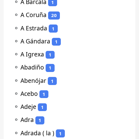
⚬
A Barcala
1
⚬
A Coruña
20
⚬
A Estrada
1
⚬
A Gándara
1
⚬
A Igrexa
1
⚬
Abadiño
1
⚬
Abenójar
1
⚬
Acebo
1
⚬
Adeje
1
⚬
Adra
1
⚬
Adrada ( la )
1