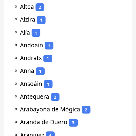
⚬
Altea
2
⚬
Alzira
1
⚬
Alía
1
⚬
Andoain
1
⚬
Andratx
1
⚬
Anna
1
⚬
Ansoáin
1
⚬
Antequera
2
⚬
Arabayona de Mógica
2
⚬
Aranda de Duero
3
⚬
Aranjuez
4