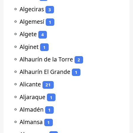
⚬
Algeciras
3
⚬
Algemesí
1
⚬
Algete
4
⚬
Alginet
1
⚬
Alhaurín de la Torre
2
⚬
Alhaurín El Grande
1
⚬
Alicante
21
⚬
Aljaraque
1
⚬
Almadén
1
⚬
Almansa
1