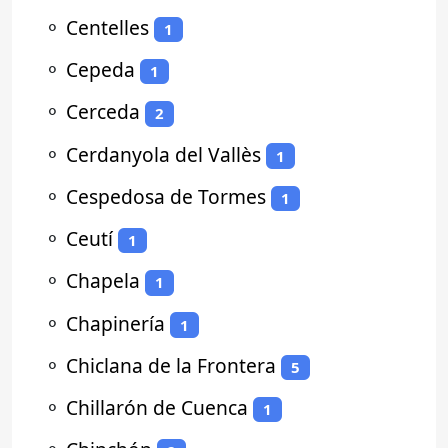
⚬
Centelles
1
⚬
Cepeda
1
⚬
Cerceda
2
⚬
Cerdanyola del Vallès
1
⚬
Cespedosa de Tormes
1
⚬
Ceutí
1
⚬
Chapela
1
⚬
Chapinería
1
⚬
Chiclana de la Frontera
5
⚬
Chillarón de Cuenca
1