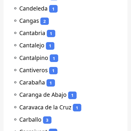
⚬
Candeleda
1
⚬
Cangas
2
⚬
Cantabria
1
⚬
Cantalejo
1
⚬
Cantalpino
1
⚬
Cantiveros
1
⚬
Carabaña
1
⚬
Caranga de Abajo
1
⚬
Caravaca de la Cruz
1
⚬
Carballo
3