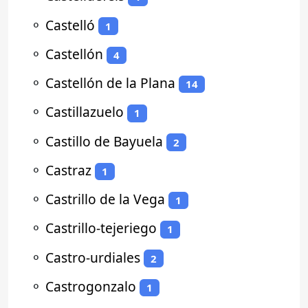
⚬
Castelló
1
⚬
Castellón
4
⚬
Castellón de la Plana
14
⚬
Castillazuelo
1
⚬
Castillo de Bayuela
2
⚬
Castraz
1
⚬
Castrillo de la Vega
1
⚬
Castrillo-tejeriego
1
⚬
Castro-urdiales
2
⚬
Castrogonzalo
1