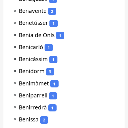
⚬
Benavente
2
⚬
Benetússer
1
⚬
Benia de Onís
1
⚬
Benicarló
1
⚬
Benicàssim
1
⚬
Benidorm
3
⚬
Benimàmet
1
⚬
Beniparrell
1
⚬
Benirredrà
1
⚬
Benissa
2