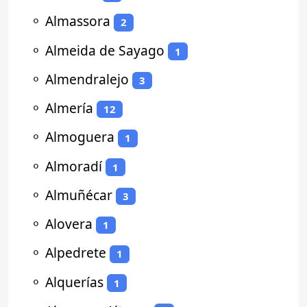
⚬
Almassora
2
⚬
Almeida de Sayago
1
⚬
Almendralejo
3
⚬
Almería
12
⚬
Almoguera
1
⚬
Almoradí
1
⚬
Almuñécar
3
⚬
Alovera
1
⚬
Alpedrete
1
⚬
Alquerías
1