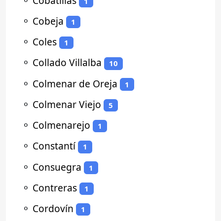
⚬
Cobatillas
1
⚬
Cobeja
1
⚬
Coles
1
⚬
Collado Villalba
10
⚬
Colmenar de Oreja
1
⚬
Colmenar Viejo
5
⚬
Colmenarejo
1
⚬
Constantí
1
⚬
Consuegra
1
⚬
Contreras
1
⚬
Cordovín
1