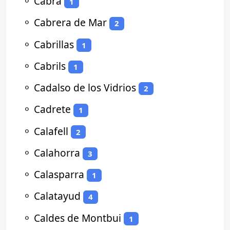
⚬
Cabra
1
⚬
Cabrera de Mar
2
⚬
Cabrillas
1
⚬
Cabrils
1
⚬
Cadalso de los Vidrios
2
⚬
Cadrete
1
⚬
Calafell
2
⚬
Calahorra
3
⚬
Calasparra
1
⚬
Calatayud
4
⚬
Caldes de Montbui
1