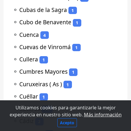
⚬
Cubas de la Sagra
1
⚬
Cubo de Benavente
1
⚬
Cuenca
4
⚬
Cuevas de Vinromá
1
⚬
Cullera
1
⚬
Cumbres Mayores
1
⚬
Curuxeiras ( As )
1
⚬
Cuéllar
1
Utilizamos cookies para garantizarle la mejor
⚬
Cáceres
15
experiencia en nuestro sitio web.
Más información
⚬
Cádiz
2
Acepto