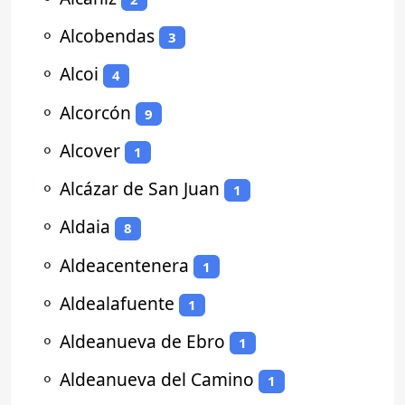
⚬
Alcobendas
3
⚬
Alcoi
4
⚬
Alcorcón
9
⚬
Alcover
1
⚬
Alcázar de San Juan
1
⚬
Aldaia
8
⚬
Aldeacentenera
1
⚬
Aldealafuente
1
⚬
Aldeanueva de Ebro
1
⚬
Aldeanueva del Camino
1