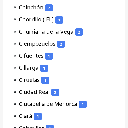
⚬
Chinchón
2
⚬
Chorrillo ( El )
1
⚬
Churriana de la Vega
2
⚬
Ciempozuelos
2
⚬
Cifuentes
1
⚬
Cillarga
1
⚬
Ciruelas
1
⚬
Ciudad Real
2
⚬
Ciutadella de Menorca
1
⚬
Clará
1