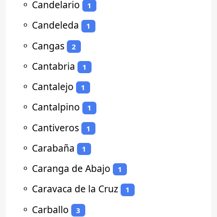
⚬
Candelario
1
⚬
Candeleda
1
⚬
Cangas
2
⚬
Cantabria
1
⚬
Cantalejo
1
⚬
Cantalpino
1
⚬
Cantiveros
1
⚬
Carabaña
1
⚬
Caranga de Abajo
1
⚬
Caravaca de la Cruz
1
⚬
Carballo
3