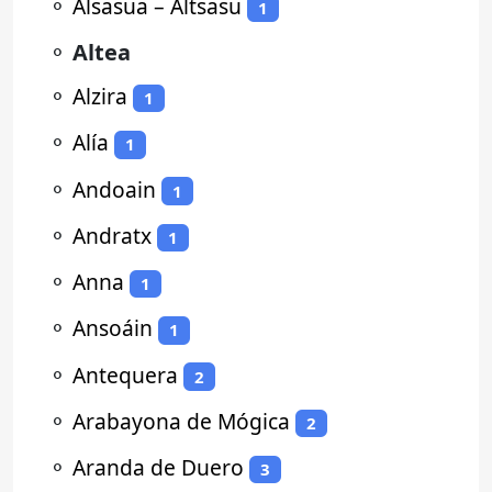
⚬
Alsasua – Altsasu
1
⚬
Altea
⚬
Alzira
1
⚬
Alía
1
⚬
Andoain
1
⚬
Andratx
1
⚬
Anna
1
⚬
Ansoáin
1
⚬
Antequera
2
⚬
Arabayona de Mógica
2
⚬
Aranda de Duero
3