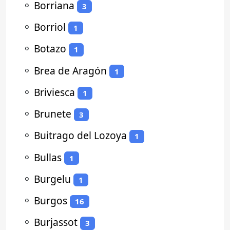
⚬
Borriana
3
⚬
Borriol
1
⚬
Botazo
1
⚬
Brea de Aragón
1
⚬
Briviesca
1
⚬
Brunete
3
⚬
Buitrago del Lozoya
1
⚬
Bullas
1
⚬
Burgelu
1
⚬
Burgos
16
⚬
Burjassot
3