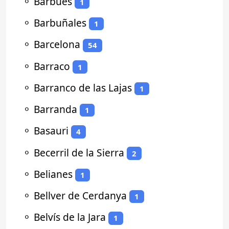
⚬
Barbués
1
⚬
Barbuñales
1
⚬
Barcelona
54
⚬
Barraco
1
⚬
Barranco de las Lajas
1
⚬
Barranda
1
⚬
Basauri
4
⚬
Becerril de la Sierra
2
⚬
Belianes
1
⚬
Bellver de Cerdanya
1
⚬
Belvís de la Jara
1