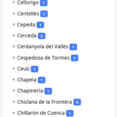
⚬
Cellorigo
1
⚬
Centelles
1
⚬
Cepeda
1
⚬
Cerceda
2
⚬
Cerdanyola del Vallès
1
⚬
Cespedosa de Tormes
1
⚬
Ceutí
1
⚬
Chapela
1
⚬
Chapinería
1
⚬
Chiclana de la Frontera
5
⚬
Chillarón de Cuenca
1