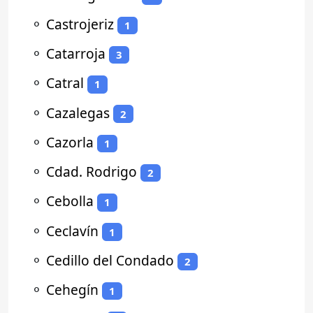
⚬
Castrojeriz
1
⚬
Catarroja
3
⚬
Catral
1
⚬
Cazalegas
2
⚬
Cazorla
1
⚬
Cdad. Rodrigo
2
⚬
Cebolla
1
⚬
Ceclavín
1
⚬
Cedillo del Condado
2
⚬
Cehegín
1