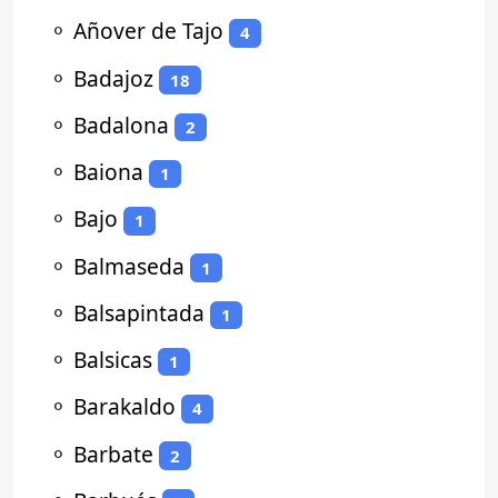
⚬
Añover de Tajo
4
⚬
Badajoz
18
⚬
Badalona
2
⚬
Baiona
1
⚬
Bajo
1
⚬
Balmaseda
1
⚬
Balsapintada
1
⚬
Balsicas
1
⚬
Barakaldo
4
⚬
Barbate
2