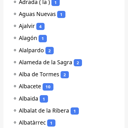
⚬
Adrada ( la )
1
⚬
Aguas Nuevas
1
⚬
Ajalvir
4
⚬
Alagón
1
⚬
Alalpardo
2
⚬
Alameda de la Sagra
2
⚬
Alba de Tormes
2
⚬
Albacete
10
⚬
Albaida
1
⚬
Albalat de la Ribera
1
⚬
Albatàrrec
1