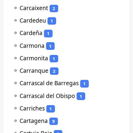
⚬
Carcaixent
2
⚬
Cardedeu
1
⚬
Cardeña
1
⚬
Carmona
1
⚬
Carmonita
1
⚬
Carranque
2
⚬
Carrascal de Barregas
1
⚬
Carrascal del Obispo
1
⚬
Carriches
1
⚬
Cartagena
9