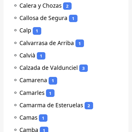
⚬
Calera y Chozas
2
⚬
Callosa de Segura
1
⚬
Calp
1
⚬
Calvarrasa de Arriba
1
⚬
Calvià
1
⚬
Calzada de Valdunciel
3
⚬
Camarena
1
⚬
Camarles
1
⚬
Camarma de Esteruelas
2
⚬
Camas
1
⚬
Camba
1