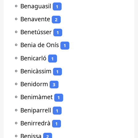
⚬
Benaguasil
1
⚬
Benavente
2
⚬
Benetússer
1
⚬
Benia de Onís
1
⚬
Benicarló
1
⚬
Benicàssim
1
⚬
Benidorm
3
⚬
Benimàmet
1
⚬
Beniparrell
1
⚬
Benirredrà
1
⚬
Benissa
2