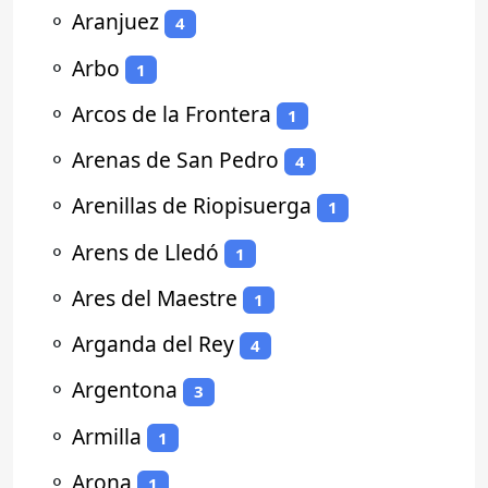
⚬
Aranjuez
4
⚬
Arbo
1
⚬
Arcos de la Frontera
1
⚬
Arenas de San Pedro
4
⚬
Arenillas de Riopisuerga
1
⚬
Arens de Lledó
1
⚬
Ares del Maestre
1
⚬
Arganda del Rey
4
⚬
Argentona
3
⚬
Armilla
1
⚬
Arona
1