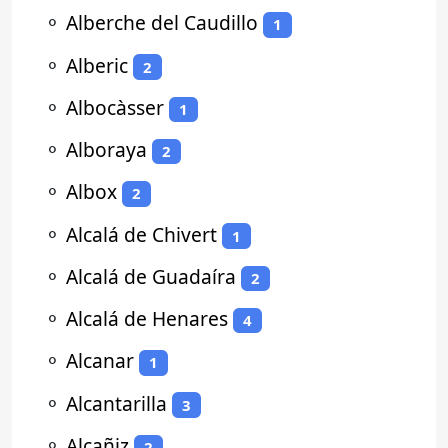
⚬
Alberche del Caudillo
1
⚬
Alberic
2
⚬
Albocàsser
1
⚬
Alboraya
2
⚬
Albox
2
⚬
Alcalá de Chivert
1
⚬
Alcalá de Guadaíra
2
⚬
Alcalá de Henares
4
⚬
Alcanar
1
⚬
Alcantarilla
3
⚬
Alcañiz
2