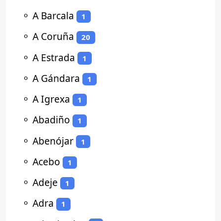
⚬
A Barcala
1
⚬
A Coruña
20
⚬
A Estrada
1
⚬
A Gándara
1
⚬
A Igrexa
1
⚬
Abadiño
1
⚬
Abenójar
1
⚬
Acebo
1
⚬
Adeje
1
⚬
Adra
1