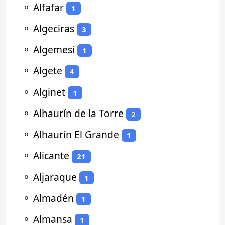
⚬
Alfafar
1
⚬
Algeciras
3
⚬
Algemesí
1
⚬
Algete
4
⚬
Alginet
1
⚬
Alhaurín de la Torre
2
⚬
Alhaurín El Grande
1
⚬
Alicante
21
⚬
Aljaraque
1
⚬
Almadén
1
⚬
Almansa
1