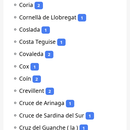
⚬
Coria
2
⚬
Cornellà de Llobregat
1
⚬
Coslada
1
⚬
Costa Teguise
1
⚬
Covaleda
2
⚬
Cox
1
⚬
Coín
2
⚬
Crevillent
2
⚬
Cruce de Arinaga
1
⚬
Cruce de Sardina del Sur
1
⚬
Cruz del Guanche ( la )
1