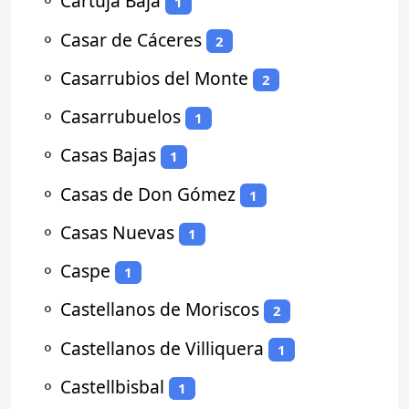
⚬
Cartuja Baja
1
⚬
Casar de Cáceres
2
⚬
Casarrubios del Monte
2
⚬
Casarrubuelos
1
⚬
Casas Bajas
1
⚬
Casas de Don Gómez
1
⚬
Casas Nuevas
1
⚬
Caspe
1
⚬
Castellanos de Moriscos
2
⚬
Castellanos de Villiquera
1
⚬
Castellbisbal
1