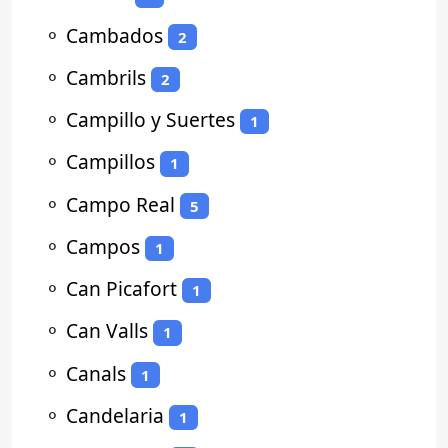
⚬
Cambados
2
⚬
Cambrils
2
⚬
Campillo y Suertes
1
⚬
Campillos
1
⚬
Campo Real
5
⚬
Campos
1
⚬
Can Picafort
1
⚬
Can Valls
1
⚬
Canals
1
⚬
Candelaria
1