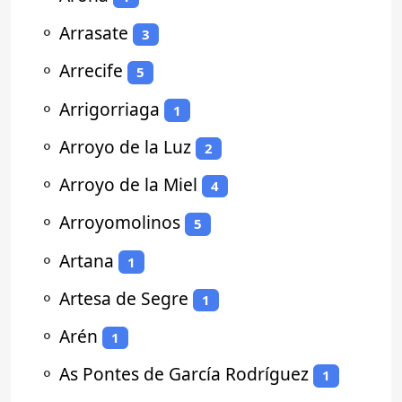
⚬
Arrasate
3
⚬
Arrecife
5
⚬
Arrigorriaga
1
⚬
Arroyo de la Luz
2
⚬
Arroyo de la Miel
4
⚬
Arroyomolinos
5
⚬
Artana
1
⚬
Artesa de Segre
1
⚬
Arén
1
⚬
As Pontes de García Rodríguez
1