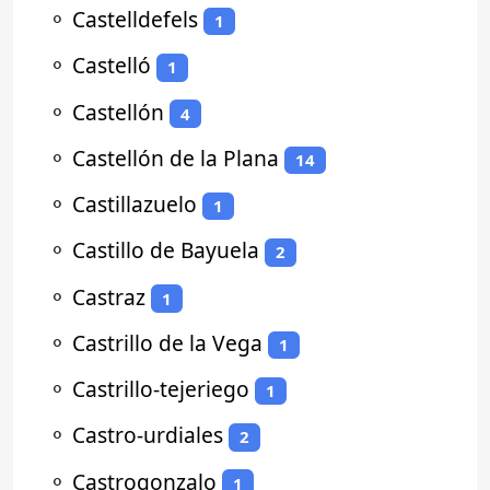
⚬
Castelldefels
1
⚬
Castelló
1
⚬
Castellón
4
⚬
Castellón de la Plana
14
⚬
Castillazuelo
1
⚬
Castillo de Bayuela
2
⚬
Castraz
1
⚬
Castrillo de la Vega
1
⚬
Castrillo-tejeriego
1
⚬
Castro-urdiales
2
⚬
Castrogonzalo
1