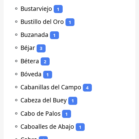
⚬
Bustarviejo
1
⚬
Bustillo del Oro
1
⚬
Buzanada
1
⚬
Béjar
3
⚬
Bétera
2
⚬
Bóveda
1
⚬
Cabanillas del Campo
4
⚬
Cabeza del Buey
1
⚬
Cabo de Palos
1
⚬
Caboalles de Abajo
1