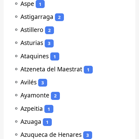
⚬
Aspe
1
⚬
Astigarraga
2
⚬
Astillero
2
⚬
Asturias
3
⚬
Ataquines
1
⚬
Atzeneta del Maestrat
1
⚬
Avilés
3
⚬
Ayamonte
2
⚬
Azpeitia
1
⚬
Azuaga
1
⚬
Azuqueca de Henares
3