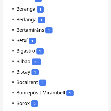
⚬
Beranga
1
⚬
Berlanga
1
⚬
Bertamiráns
1
⚬
Betxí
1
⚬
Bigastro
1
⚬
Bilbao
23
⚬
Biscay
1
⚬
Bocairent
1
⚬
Bonrepòs I Mirambell
1
⚬
Borox
2