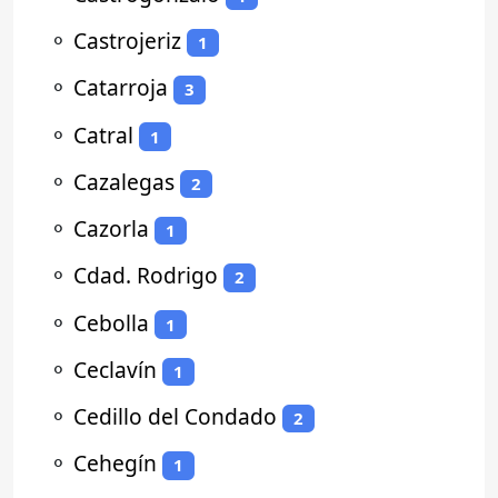
⚬
Castrojeriz
1
⚬
Catarroja
3
⚬
Catral
1
⚬
Cazalegas
2
⚬
Cazorla
1
⚬
Cdad. Rodrigo
2
⚬
Cebolla
1
⚬
Ceclavín
1
⚬
Cedillo del Condado
2
⚬
Cehegín
1