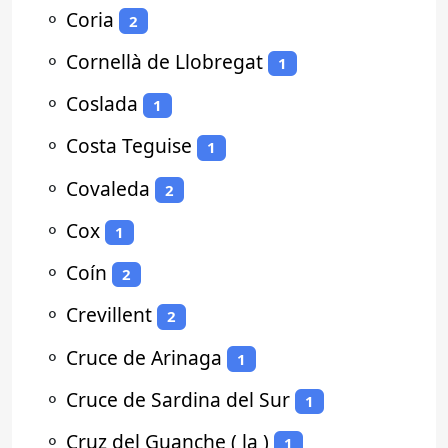
⚬
Coria
2
⚬
Cornellà de Llobregat
1
⚬
Coslada
1
⚬
Costa Teguise
1
⚬
Covaleda
2
⚬
Cox
1
⚬
Coín
2
⚬
Crevillent
2
⚬
Cruce de Arinaga
1
⚬
Cruce de Sardina del Sur
1
⚬
Cruz del Guanche ( la )
1