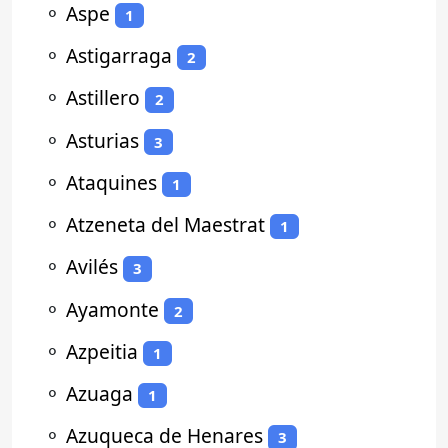
⚬
Aspe
1
⚬
Astigarraga
2
⚬
Astillero
2
⚬
Asturias
3
⚬
Ataquines
1
⚬
Atzeneta del Maestrat
1
⚬
Avilés
3
⚬
Ayamonte
2
⚬
Azpeitia
1
⚬
Azuaga
1
⚬
Azuqueca de Henares
3