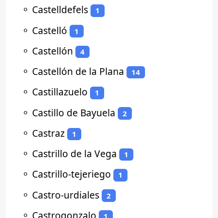
⚬
Castelldefels
1
⚬
Castelló
1
⚬
Castellón
4
⚬
Castellón de la Plana
14
⚬
Castillazuelo
1
⚬
Castillo de Bayuela
2
⚬
Castraz
1
⚬
Castrillo de la Vega
1
⚬
Castrillo-tejeriego
1
⚬
Castro-urdiales
2
⚬
Castrogonzalo
1