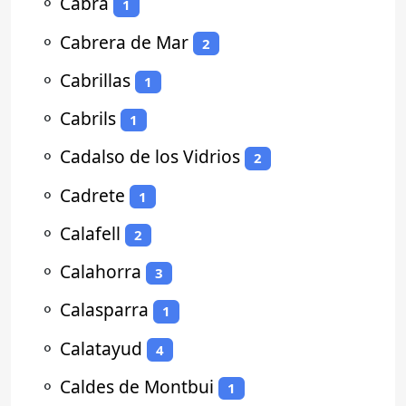
⚬
Cabra
1
⚬
Cabrera de Mar
2
⚬
Cabrillas
1
⚬
Cabrils
1
⚬
Cadalso de los Vidrios
2
⚬
Cadrete
1
⚬
Calafell
2
⚬
Calahorra
3
⚬
Calasparra
1
⚬
Calatayud
4
⚬
Caldes de Montbui
1