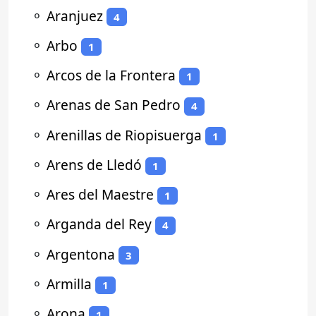
⚬
Aranjuez
4
⚬
Arbo
1
⚬
Arcos de la Frontera
1
⚬
Arenas de San Pedro
4
⚬
Arenillas de Riopisuerga
1
⚬
Arens de Lledó
1
⚬
Ares del Maestre
1
⚬
Arganda del Rey
4
⚬
Argentona
3
⚬
Armilla
1
⚬
Arona
1