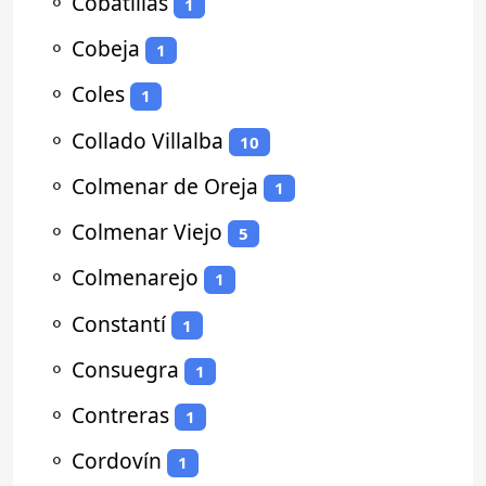
⚬
Cobatillas
1
⚬
Cobeja
1
⚬
Coles
1
⚬
Collado Villalba
10
⚬
Colmenar de Oreja
1
⚬
Colmenar Viejo
5
⚬
Colmenarejo
1
⚬
Constantí
1
⚬
Consuegra
1
⚬
Contreras
1
⚬
Cordovín
1