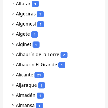
⚬
Alfafar
1
⚬
Algeciras
3
⚬
Algemesí
1
⚬
Algete
4
⚬
Alginet
1
⚬
Alhaurín de la Torre
2
⚬
Alhaurín El Grande
1
⚬
Alicante
21
⚬
Aljaraque
1
⚬
Almadén
1
⚬
Almansa
1