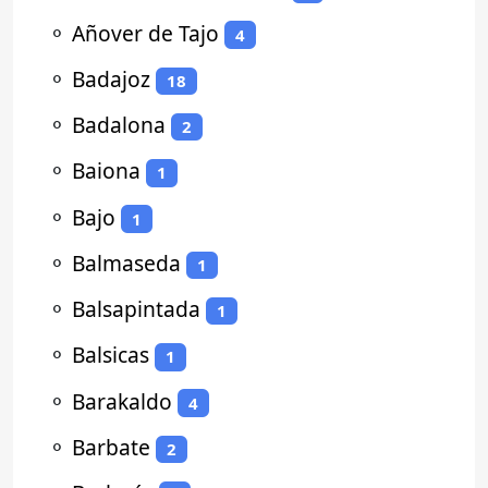
⚬
Añover de Tajo
4
⚬
Badajoz
18
⚬
Badalona
2
⚬
Baiona
1
⚬
Bajo
1
⚬
Balmaseda
1
⚬
Balsapintada
1
⚬
Balsicas
1
⚬
Barakaldo
4
⚬
Barbate
2