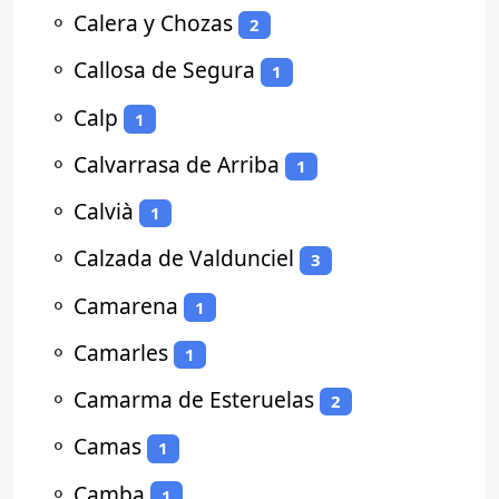
⚬
Calera y Chozas
2
⚬
Callosa de Segura
1
⚬
Calp
1
⚬
Calvarrasa de Arriba
1
⚬
Calvià
1
⚬
Calzada de Valdunciel
3
⚬
Camarena
1
⚬
Camarles
1
⚬
Camarma de Esteruelas
2
⚬
Camas
1
⚬
Camba
1