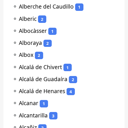
⚬
Alberche del Caudillo
1
⚬
Alberic
2
⚬
Albocàsser
1
⚬
Alboraya
2
⚬
Albox
2
⚬
Alcalá de Chivert
1
⚬
Alcalá de Guadaíra
2
⚬
Alcalá de Henares
4
⚬
Alcanar
1
⚬
Alcantarilla
3
⚬
Alcañiz
2