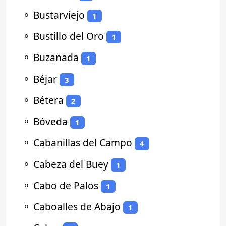
⚬
Bustarviejo
1
⚬
Bustillo del Oro
1
⚬
Buzanada
1
⚬
Béjar
3
⚬
Bétera
2
⚬
Bóveda
1
⚬
Cabanillas del Campo
4
⚬
Cabeza del Buey
1
⚬
Cabo de Palos
1
⚬
Caboalles de Abajo
1