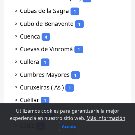
⚬
Cubas de la Sagra
1
⚬
Cubo de Benavente
1
⚬
Cuenca
4
⚬
Cuevas de Vinromá
1
⚬
Cullera
1
⚬
Cumbres Mayores
1
⚬
Curuxeiras ( As )
1
⚬
Cuéllar
1
Utilizamos cookies para garantizarle la mejor
⚬
Cáceres
15
experiencia en nuestro sitio web.
Más información
⚬
Cádiz
2
Acepto