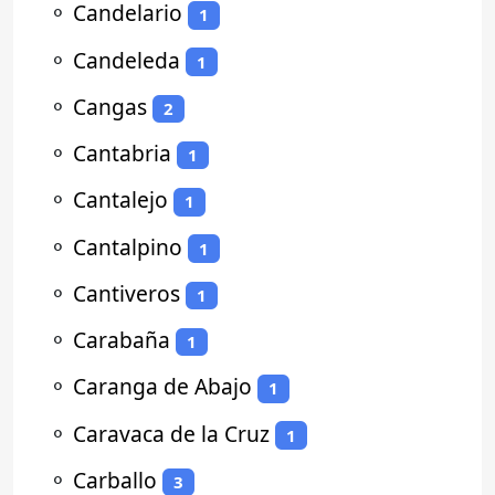
⚬
Candelario
1
⚬
Candeleda
1
⚬
Cangas
2
⚬
Cantabria
1
⚬
Cantalejo
1
⚬
Cantalpino
1
⚬
Cantiveros
1
⚬
Carabaña
1
⚬
Caranga de Abajo
1
⚬
Caravaca de la Cruz
1
⚬
Carballo
3