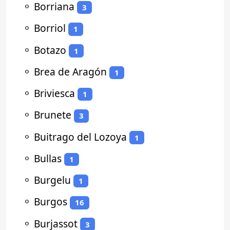
⚬
Borriana
3
⚬
Borriol
1
⚬
Botazo
1
⚬
Brea de Aragón
1
⚬
Briviesca
1
⚬
Brunete
3
⚬
Buitrago del Lozoya
1
⚬
Bullas
1
⚬
Burgelu
1
⚬
Burgos
16
⚬
Burjassot
3