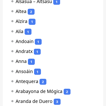
⚬
Alsasua – Altsasu
1
⚬
Altea
2
⚬
Alzira
1
⚬
Alía
1
⚬
Andoain
1
⚬
Andratx
1
⚬
Anna
1
⚬
Ansoáin
1
⚬
Antequera
2
⚬
Arabayona de Mógica
2
⚬
Aranda de Duero
3