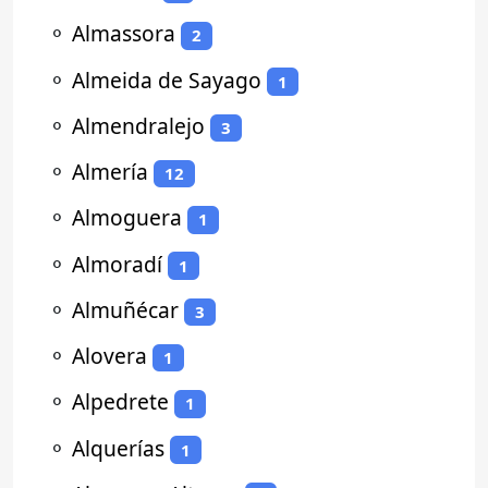
⚬
Almassora
2
⚬
Almeida de Sayago
1
⚬
Almendralejo
3
⚬
Almería
12
⚬
Almoguera
1
⚬
Almoradí
1
⚬
Almuñécar
3
⚬
Alovera
1
⚬
Alpedrete
1
⚬
Alquerías
1