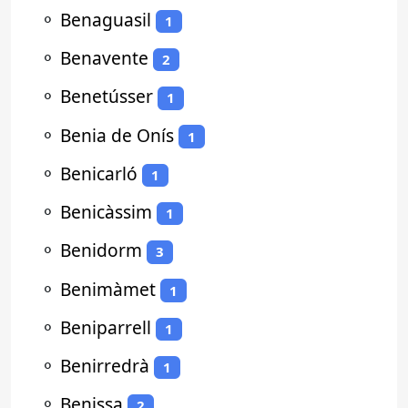
⚬
Benaguasil
1
⚬
Benavente
2
⚬
Benetússer
1
⚬
Benia de Onís
1
⚬
Benicarló
1
⚬
Benicàssim
1
⚬
Benidorm
3
⚬
Benimàmet
1
⚬
Beniparrell
1
⚬
Benirredrà
1
⚬
Benissa
2