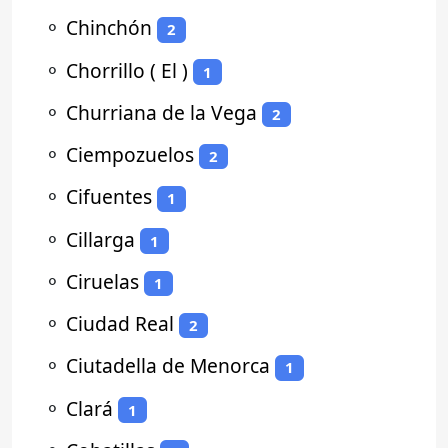
⚬
Chinchón
2
⚬
Chorrillo ( El )
1
⚬
Churriana de la Vega
2
⚬
Ciempozuelos
2
⚬
Cifuentes
1
⚬
Cillarga
1
⚬
Ciruelas
1
⚬
Ciudad Real
2
⚬
Ciutadella de Menorca
1
⚬
Clará
1