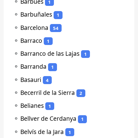
⚬
Barbués
1
⚬
Barbuñales
1
⚬
Barcelona
54
⚬
Barraco
1
⚬
Barranco de las Lajas
1
⚬
Barranda
1
⚬
Basauri
4
⚬
Becerril de la Sierra
2
⚬
Belianes
1
⚬
Bellver de Cerdanya
1
⚬
Belvís de la Jara
1