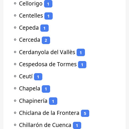
⚬
Cellorigo
1
⚬
Centelles
1
⚬
Cepeda
1
⚬
Cerceda
2
⚬
Cerdanyola del Vallès
1
⚬
Cespedosa de Tormes
1
⚬
Ceutí
1
⚬
Chapela
1
⚬
Chapinería
1
⚬
Chiclana de la Frontera
5
⚬
Chillarón de Cuenca
1