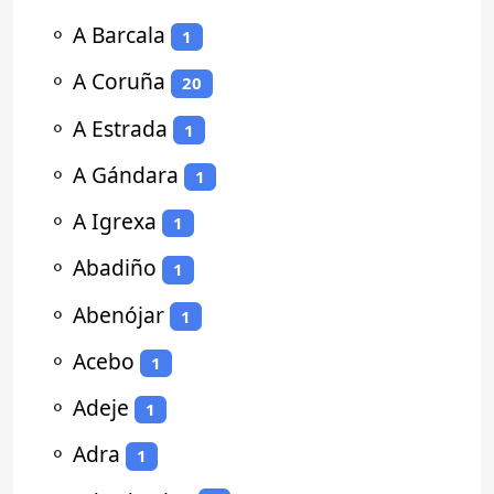
⚬
A Barcala
1
⚬
A Coruña
20
⚬
A Estrada
1
⚬
A Gándara
1
⚬
A Igrexa
1
⚬
Abadiño
1
⚬
Abenójar
1
⚬
Acebo
1
⚬
Adeje
1
⚬
Adra
1