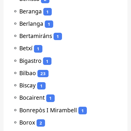
⚬
Beranga
1
⚬
Berlanga
1
⚬
Bertamiráns
1
⚬
Betxí
1
⚬
Bigastro
1
⚬
Bilbao
23
⚬
Biscay
1
⚬
Bocairent
1
⚬
Bonrepòs I Mirambell
1
⚬
Borox
2