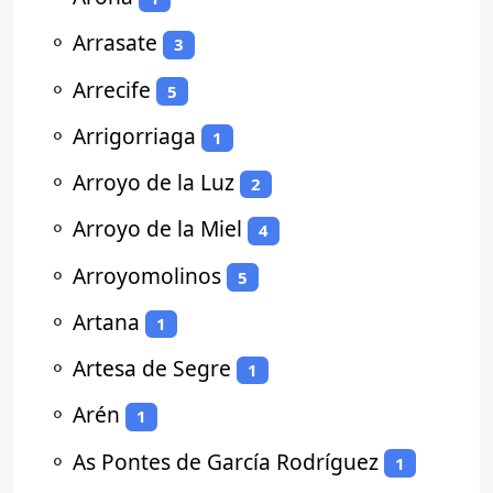
⚬
Arrasate
3
⚬
Arrecife
5
⚬
Arrigorriaga
1
⚬
Arroyo de la Luz
2
⚬
Arroyo de la Miel
4
⚬
Arroyomolinos
5
⚬
Artana
1
⚬
Artesa de Segre
1
⚬
Arén
1
⚬
As Pontes de García Rodríguez
1