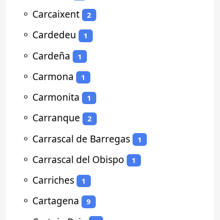
⚬
Carcaixent
2
⚬
Cardedeu
1
⚬
Cardeña
1
⚬
Carmona
1
⚬
Carmonita
1
⚬
Carranque
2
⚬
Carrascal de Barregas
1
⚬
Carrascal del Obispo
1
⚬
Carriches
1
⚬
Cartagena
9