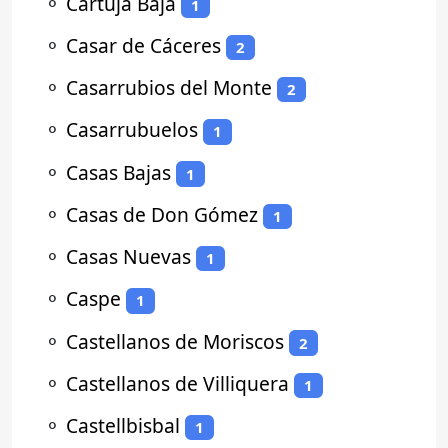
⚬
Cartuja Baja
1
⚬
Casar de Cáceres
2
⚬
Casarrubios del Monte
2
⚬
Casarrubuelos
1
⚬
Casas Bajas
1
⚬
Casas de Don Gómez
1
⚬
Casas Nuevas
1
⚬
Caspe
1
⚬
Castellanos de Moriscos
2
⚬
Castellanos de Villiquera
1
⚬
Castellbisbal
1