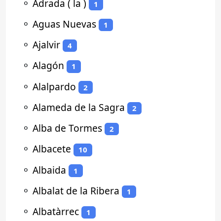
⚬
Adrada ( la )
1
⚬
Aguas Nuevas
1
⚬
Ajalvir
4
⚬
Alagón
1
⚬
Alalpardo
2
⚬
Alameda de la Sagra
2
⚬
Alba de Tormes
2
⚬
Albacete
10
⚬
Albaida
1
⚬
Albalat de la Ribera
1
⚬
Albatàrrec
1