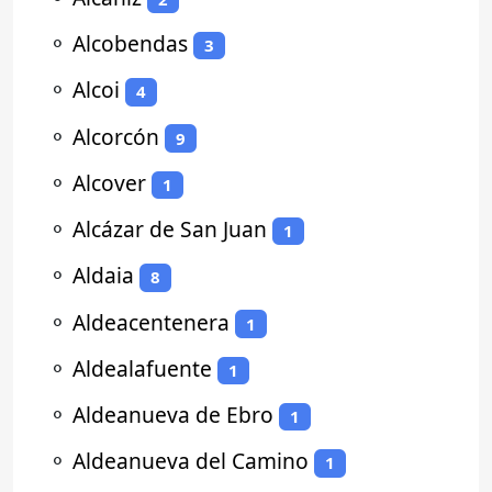
⚬
Alcobendas
3
⚬
Alcoi
4
⚬
Alcorcón
9
⚬
Alcover
1
⚬
Alcázar de San Juan
1
⚬
Aldaia
8
⚬
Aldeacentenera
1
⚬
Aldealafuente
1
⚬
Aldeanueva de Ebro
1
⚬
Aldeanueva del Camino
1