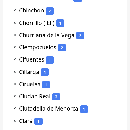
⚬
Chinchón
2
⚬
Chorrillo ( El )
1
⚬
Churriana de la Vega
2
⚬
Ciempozuelos
2
⚬
Cifuentes
1
⚬
Cillarga
1
⚬
Ciruelas
1
⚬
Ciudad Real
2
⚬
Ciutadella de Menorca
1
⚬
Clará
1