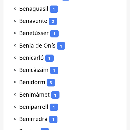
⚬
Benaguasil
1
⚬
Benavente
2
⚬
Benetússer
1
⚬
Benia de Onís
1
⚬
Benicarló
1
⚬
Benicàssim
1
⚬
Benidorm
3
⚬
Benimàmet
1
⚬
Beniparrell
1
⚬
Benirredrà
1