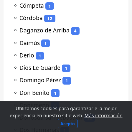
⚬
Cómpeta
1
⚬
Córdoba
12
⚬
Daganzo de Arriba
4
⚬
Daimús
1
⚬
Derio
1
⚬
Dios Le Guarde
1
⚬
Domingo Pérez
1
⚬
Don Benito
1
⚬
Donjimeno
1
Utilizamos cookies para garantizarle la mejor
experiencia en nuestro sitio web.
Más información
⚬
Donostia-san Sebastian
13
Acepto
⚬
Dos Hermanas
1