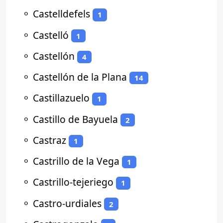
⚬
Castelldefels
1
⚬
Castelló
1
⚬
Castellón
4
⚬
Castellón de la Plana
14
⚬
Castillazuelo
1
⚬
Castillo de Bayuela
2
⚬
Castraz
1
⚬
Castrillo de la Vega
1
⚬
Castrillo-tejeriego
1
⚬
Castro-urdiales
2