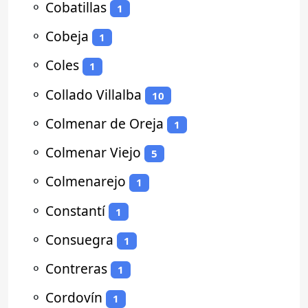
⚬
Cobatillas
1
⚬
Cobeja
1
⚬
Coles
1
⚬
Collado Villalba
10
⚬
Colmenar de Oreja
1
⚬
Colmenar Viejo
5
⚬
Colmenarejo
1
⚬
Constantí
1
⚬
Consuegra
1
⚬
Contreras
1
⚬
Cordovín
1