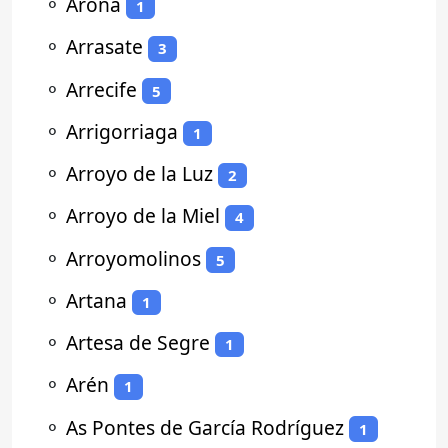
⚬
Arona
1
⚬
Arrasate
3
⚬
Arrecife
5
⚬
Arrigorriaga
1
⚬
Arroyo de la Luz
2
⚬
Arroyo de la Miel
4
⚬
Arroyomolinos
5
⚬
Artana
1
⚬
Artesa de Segre
1
⚬
Arén
1
⚬
As Pontes de García Rodríguez
1