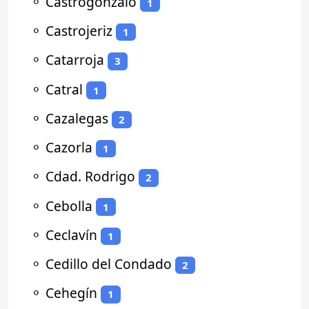
⚬
Castrogonzalo
1
⚬
Castrojeriz
1
⚬
Catarroja
3
⚬
Catral
1
⚬
Cazalegas
2
⚬
Cazorla
1
⚬
Cdad. Rodrigo
2
⚬
Cebolla
1
⚬
Ceclavín
1
⚬
Cedillo del Condado
2
⚬
Cehegín
1