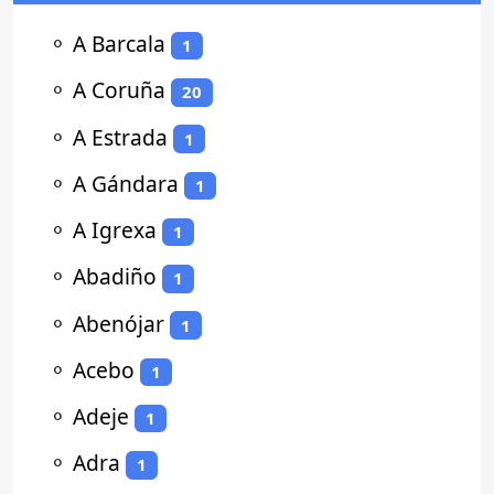
⚬
A Barcala
1
⚬
A Coruña
20
⚬
A Estrada
1
⚬
A Gándara
1
⚬
A Igrexa
1
⚬
Abadiño
1
⚬
Abenójar
1
⚬
Acebo
1
⚬
Adeje
1
⚬
Adra
1