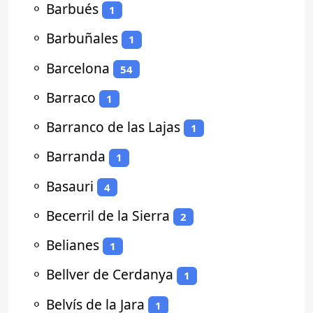
⚬
Barbués
1
⚬
Barbuñales
1
⚬
Barcelona
54
⚬
Barraco
1
⚬
Barranco de las Lajas
1
⚬
Barranda
1
⚬
Basauri
4
⚬
Becerril de la Sierra
2
⚬
Belianes
1
⚬
Bellver de Cerdanya
1
⚬
Belvís de la Jara
1