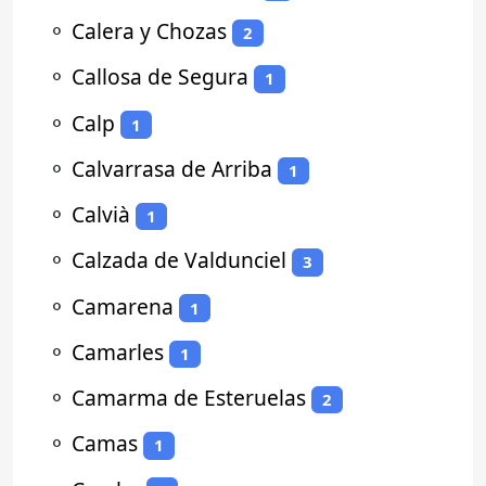
⚬
Calera y Chozas
2
⚬
Callosa de Segura
1
⚬
Calp
1
⚬
Calvarrasa de Arriba
1
⚬
Calvià
1
⚬
Calzada de Valdunciel
3
⚬
Camarena
1
⚬
Camarles
1
⚬
Camarma de Esteruelas
2
⚬
Camas
1