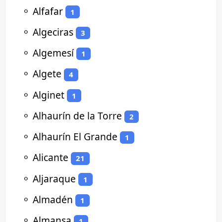
⚬
Alfafar
1
⚬
Algeciras
3
⚬
Algemesí
1
⚬
Algete
4
⚬
Alginet
1
⚬
Alhaurín de la Torre
2
⚬
Alhaurín El Grande
1
⚬
Alicante
21
⚬
Aljaraque
1
⚬
Almadén
1
⚬
Almansa
1