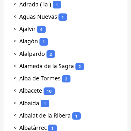
⚬
Adrada ( la )
1
⚬
Aguas Nuevas
1
⚬
Ajalvir
4
⚬
Alagón
1
⚬
Alalpardo
2
⚬
Alameda de la Sagra
2
⚬
Alba de Tormes
2
⚬
Albacete
10
⚬
Albaida
1
⚬
Albalat de la Ribera
1
⚬
Albatàrrec
1