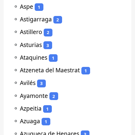
⚬
Aspe
1
⚬
Astigarraga
2
⚬
Astillero
2
⚬
Asturias
3
⚬
Ataquines
1
⚬
Atzeneta del Maestrat
1
⚬
Avilés
3
⚬
Ayamonte
2
⚬
Azpeitia
1
⚬
Azuaga
1
⚬
Azuqueca de Henares
3