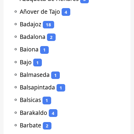
⚬
Añover de Tajo
4
⚬
Badajoz
18
⚬
Badalona
2
⚬
Baiona
1
⚬
Bajo
1
⚬
Balmaseda
1
⚬
Balsapintada
1
⚬
Balsicas
1
⚬
Barakaldo
4
⚬
Barbate
2