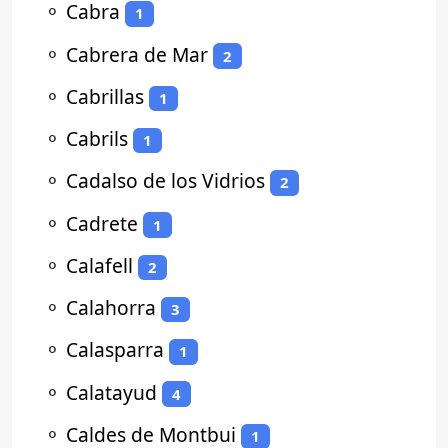
⚬
Cabra
1
⚬
Cabrera de Mar
2
⚬
Cabrillas
1
⚬
Cabrils
1
⚬
Cadalso de los Vidrios
2
⚬
Cadrete
1
⚬
Calafell
2
⚬
Calahorra
3
⚬
Calasparra
1
⚬
Calatayud
4
⚬
Caldes de Montbui
1