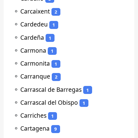
⚬
Carcaixent
2
⚬
Cardedeu
1
⚬
Cardeña
1
⚬
Carmona
1
⚬
Carmonita
1
⚬
Carranque
2
⚬
Carrascal de Barregas
1
⚬
Carrascal del Obispo
1
⚬
Carriches
1
⚬
Cartagena
9