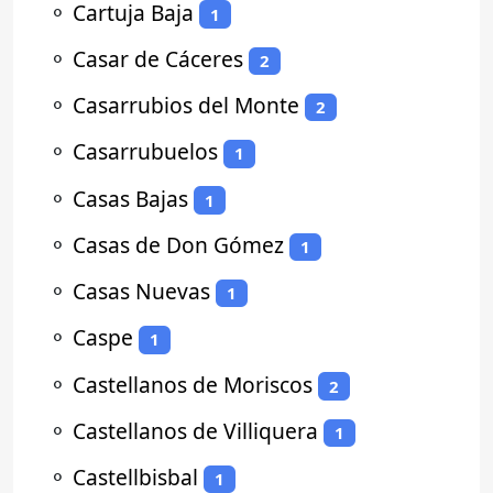
⚬
Cartuja Baja
1
⚬
Casar de Cáceres
2
⚬
Casarrubios del Monte
2
⚬
Casarrubuelos
1
⚬
Casas Bajas
1
⚬
Casas de Don Gómez
1
⚬
Casas Nuevas
1
⚬
Caspe
1
⚬
Castellanos de Moriscos
2
⚬
Castellanos de Villiquera
1
⚬
Castellbisbal
1