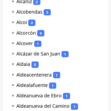
⚬
Alcañiz
2
⚬
Alcobendas
3
⚬
Alcoi
4
⚬
Alcorcón
9
⚬
Alcover
1
⚬
Alcázar de San Juan
1
⚬
Aldaia
8
⚬
Aldeacentenera
1
⚬
Aldealafuente
1
⚬
Aldeanueva de Ebro
1
⚬
Aldeanueva del Camino
1