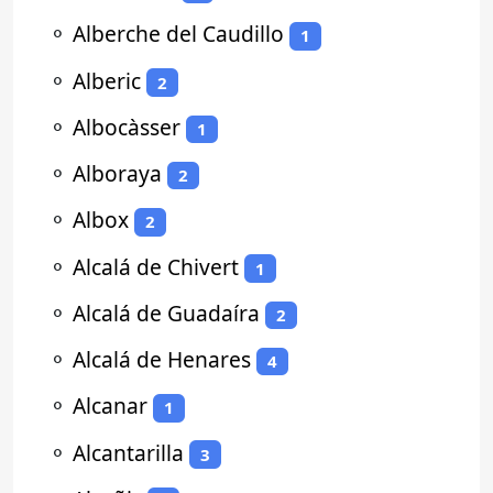
⚬
Alberche del Caudillo
1
⚬
Alberic
2
⚬
Albocàsser
1
⚬
Alboraya
2
⚬
Albox
2
⚬
Alcalá de Chivert
1
⚬
Alcalá de Guadaíra
2
⚬
Alcalá de Henares
4
⚬
Alcanar
1
⚬
Alcantarilla
3