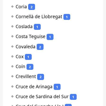
⚬
Coria
2
⚬
Cornellà de Llobregat
1
⚬
Coslada
1
⚬
Costa Teguise
1
⚬
Covaleda
2
⚬
Cox
1
⚬
Coín
2
⚬
Crevillent
2
⚬
Cruce de Arinaga
1
⚬
Cruce de Sardina del Sur
1