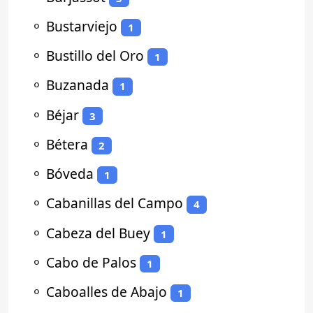
⚬
Bustarviejo
1
⚬
Bustillo del Oro
1
⚬
Buzanada
1
⚬
Béjar
3
⚬
Bétera
2
⚬
Bóveda
1
⚬
Cabanillas del Campo
4
⚬
Cabeza del Buey
1
⚬
Cabo de Palos
1
⚬
Caboalles de Abajo
1