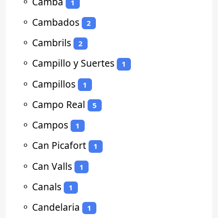
⚬
Camba
1
⚬
Cambados
2
⚬
Cambrils
2
⚬
Campillo y Suertes
1
⚬
Campillos
1
⚬
Campo Real
5
⚬
Campos
1
⚬
Can Picafort
1
⚬
Can Valls
1
⚬
Canals
1
⚬
Candelaria
1