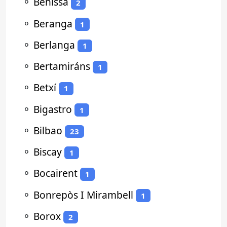
⚬
Benissa
2
⚬
Beranga
1
⚬
Berlanga
1
⚬
Bertamiráns
1
⚬
Betxí
1
⚬
Bigastro
1
⚬
Bilbao
23
⚬
Biscay
1
⚬
Bocairent
1
⚬
Bonrepòs I Mirambell
1
⚬
Borox
2