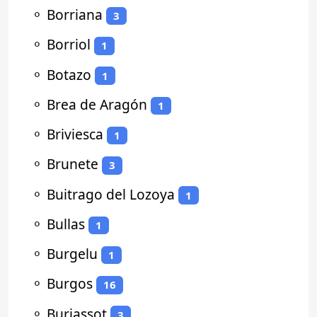
⚬
Borriana
3
⚬
Borriol
1
⚬
Botazo
1
⚬
Brea de Aragón
1
⚬
Briviesca
1
⚬
Brunete
3
⚬
Buitrago del Lozoya
1
⚬
Bullas
1
⚬
Burgelu
1
⚬
Burgos
16
⚬
Burjassot
3