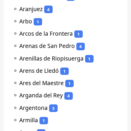
⚬
Aranjuez
4
⚬
Arbo
1
⚬
Arcos de la Frontera
1
⚬
Arenas de San Pedro
4
⚬
Arenillas de Riopisuerga
1
⚬
Arens de Lledó
1
⚬
Ares del Maestre
1
⚬
Arganda del Rey
4
⚬
Argentona
3
⚬
Armilla
1