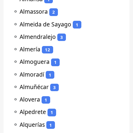
⚬
Almassora
2
⚬
Almeida de Sayago
1
⚬
Almendralejo
3
⚬
Almería
12
⚬
Almoguera
1
⚬
Almoradí
1
⚬
Almuñécar
3
⚬
Alovera
1
⚬
Alpedrete
1
⚬
Alquerías
1