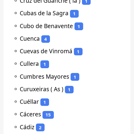
⚬
Cruz del Guanche ( la )
1
⚬
Cubas de la Sagra
1
⚬
Cubo de Benavente
1
⚬
Cuenca
4
⚬
Cuevas de Vinromá
1
⚬
Cullera
1
⚬
Cumbres Mayores
1
⚬
Curuxeiras ( As )
1
⚬
Cuéllar
1
⚬
Cáceres
15
⚬
Cádiz
2