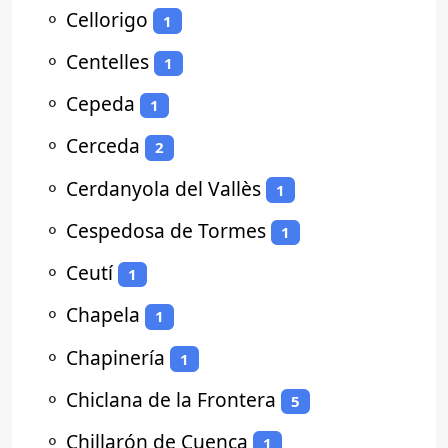
⚬
Cellorigo
1
⚬
Centelles
1
⚬
Cepeda
1
⚬
Cerceda
2
⚬
Cerdanyola del Vallès
1
⚬
Cespedosa de Tormes
1
⚬
Ceutí
1
⚬
Chapela
1
⚬
Chapinería
1
⚬
Chiclana de la Frontera
5
⚬
Chillarón de Cuenca
1