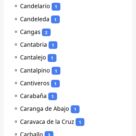
⚬
Candelario
1
⚬
Candeleda
1
⚬
Cangas
2
⚬
Cantabria
1
⚬
Cantalejo
1
⚬
Cantalpino
1
⚬
Cantiveros
1
⚬
Carabaña
1
⚬
Caranga de Abajo
1
⚬
Caravaca de la Cruz
1
⚬
Carballo
3