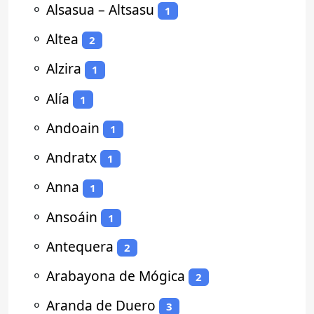
⚬
Alsasua – Altsasu
1
⚬
Altea
2
⚬
Alzira
1
⚬
Alía
1
⚬
Andoain
1
⚬
Andratx
1
⚬
Anna
1
⚬
Ansoáin
1
⚬
Antequera
2
⚬
Arabayona de Mógica
2
⚬
Aranda de Duero
3