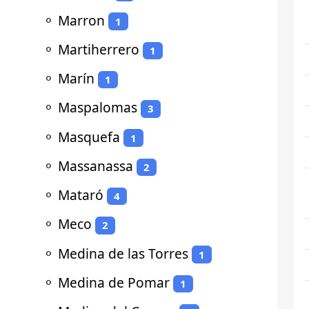
⚬
Marron
1
⚬
Martiherrero
1
⚬
Marín
1
⚬
Maspalomas
3
⚬
Masquefa
1
⚬
Massanassa
2
⚬
Mataró
4
⚬
Meco
2
⚬
Medina de las Torres
1
⚬
Medina de Pomar
1