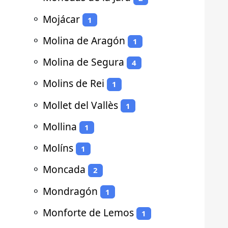
⚬
Mojácar
1
⚬
Molina de Aragón
1
⚬
Molina de Segura
4
⚬
Molins de Rei
1
⚬
Mollet del Vallès
1
⚬
Mollina
1
⚬
Molíns
1
⚬
Moncada
2
⚬
Mondragón
1
⚬
Monforte de Lemos
1