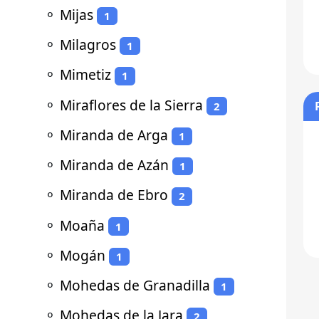
⚬
Mijas
1
⚬
Milagros
1
⚬
Mimetiz
1
⚬
Miraflores de la Sierra
2
⚬
Miranda de Arga
1
⚬
Miranda de Azán
1
⚬
Miranda de Ebro
2
⚬
Moaña
1
⚬
Mogán
1
⚬
Mohedas de Granadilla
1
⚬
Mohedas de la Jara
2