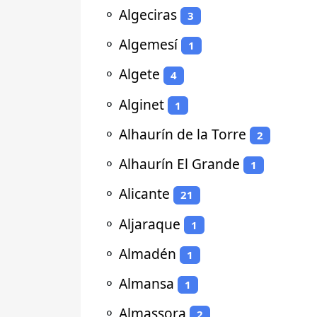
⚬
Algeciras
3
⚬
Algemesí
1
⚬
Algete
4
⚬
Alginet
1
⚬
Alhaurín de la Torre
2
⚬
Alhaurín El Grande
1
⚬
Alicante
21
⚬
Aljaraque
1
⚬
Almadén
1
⚬
Almansa
1
⚬
Almassora
2