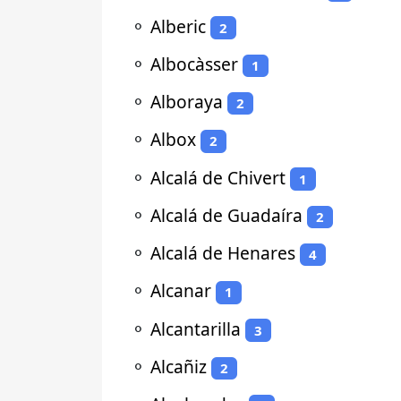
⚬
Alberic
2
⚬
Albocàsser
1
⚬
Alboraya
2
⚬
Albox
2
⚬
Alcalá de Chivert
1
⚬
Alcalá de Guadaíra
2
⚬
Alcalá de Henares
4
⚬
Alcanar
1
⚬
Alcantarilla
3
⚬
Alcañiz
2