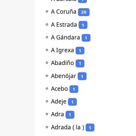
⚬
A Coruña
20
⚬
A Estrada
1
⚬
A Gándara
1
⚬
A Igrexa
1
⚬
Abadiño
1
⚬
Abenójar
1
⚬
Acebo
1
⚬
Adeje
1
⚬
Adra
1
⚬
Adrada ( la )
1