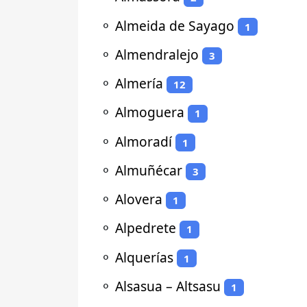
⚬
Almeida de Sayago
1
⚬
Almendralejo
3
⚬
Almería
12
⚬
Almoguera
1
⚬
Almoradí
1
⚬
Almuñécar
3
⚬
Alovera
1
⚬
Alpedrete
1
⚬
Alquerías
1
⚬
Alsasua – Altsasu
1