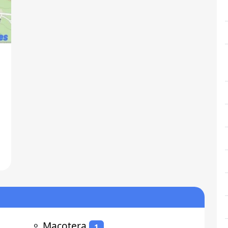
.
⚬
Macotera
1