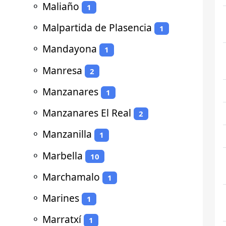
⚬
Maliaño
1
⚬
Malpartida de Plasencia
1
⚬
Mandayona
1
⚬
Manresa
2
⚬
Manzanares
1
⚬
Manzanares El Real
2
⚬
Manzanilla
1
⚬
Marbella
10
⚬
Marchamalo
1
⚬
Marines
1
⚬
Marratxí
1