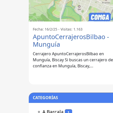
Fecha: 16/2/25 - Visitas: 1.163
ApuntoCerrajerosBilbao -
Munguía
Cerrajero ApuntoCerrajerosBilbao en
Munguía, Biscay Si buscas un cerrajero de
confianza en Munguía, Biscay,
ApuntoCerrajerosBilbao es la opción ideal
Con
CATEGORÍAS
⚬
A Barcala
1