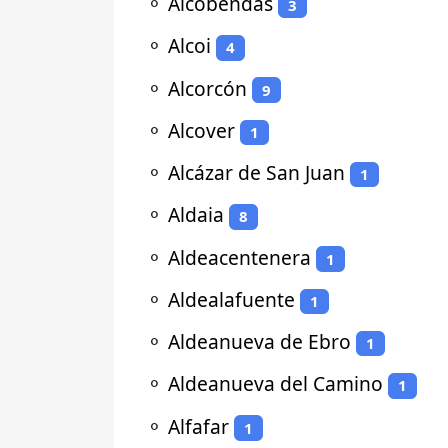
⚬
Alcobendas
3
⚬
Alcoi
4
⚬
Alcorcón
9
⚬
Alcover
1
⚬
Alcázar de San Juan
1
⚬
Aldaia
8
⚬
Aldeacentenera
1
⚬
Aldealafuente
1
⚬
Aldeanueva de Ebro
1
⚬
Aldeanueva del Camino
1
⚬
Alfafar
1