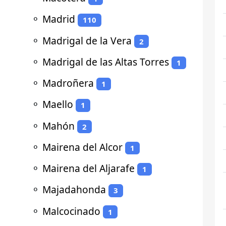
⚬
Madrid
110
⚬
Madrigal de la Vera
2
⚬
Madrigal de las Altas Torres
1
⚬
Madroñera
1
⚬
Maello
1
⚬
Mahón
2
⚬
Mairena del Alcor
1
⚬
Mairena del Aljarafe
1
⚬
Majadahonda
3
⚬
Malcocinado
1