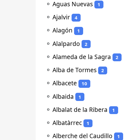
⚬
Aguas Nuevas
1
⚬
Ajalvir
4
⚬
Alagón
1
⚬
Alalpardo
2
⚬
Alameda de la Sagra
2
⚬
Alba de Tormes
2
⚬
Albacete
10
⚬
Albaida
1
⚬
Albalat de la Ribera
1
⚬
Albatàrrec
1
⚬
Alberche del Caudillo
1