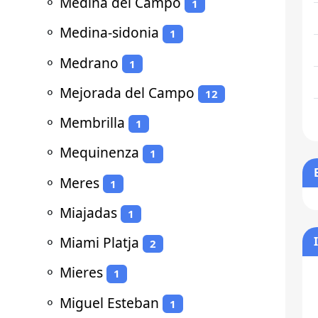
⚬
Medina del Campo
1
⚬
Medina-sidonia
1
⚬
Medrano
1
⚬
Mejorada del Campo
12
⚬
Membrilla
1
⚬
Mequinenza
1
⚬
Meres
1
⚬
Miajadas
1
⚬
Miami Platja
2
⚬
Mieres
1
⚬
Miguel Esteban
1