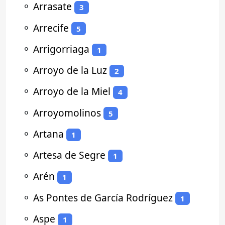
⚬
Arrasate
3
⚬
Arrecife
5
⚬
Arrigorriaga
1
⚬
Arroyo de la Luz
2
⚬
Arroyo de la Miel
4
⚬
Arroyomolinos
5
⚬
Artana
1
⚬
Artesa de Segre
1
⚬
Arén
1
⚬
As Pontes de García Rodríguez
1
⚬
Aspe
1