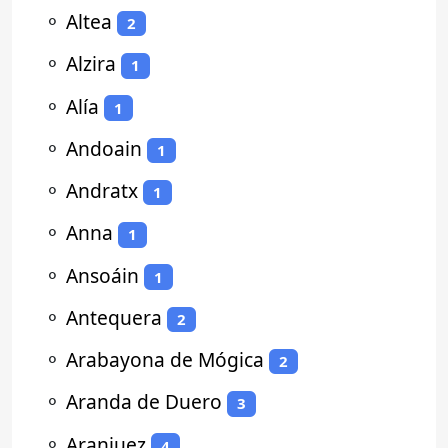
⚬
Altea
2
⚬
Alzira
1
⚬
Alía
1
⚬
Andoain
1
⚬
Andratx
1
⚬
Anna
1
⚬
Ansoáin
1
⚬
Antequera
2
⚬
Arabayona de Mógica
2
⚬
Aranda de Duero
3
⚬
Aranjuez
4