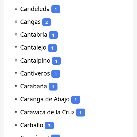
⚬
Candeleda
1
⚬
Cangas
2
⚬
Cantabria
1
⚬
Cantalejo
1
⚬
Cantalpino
1
⚬
Cantiveros
1
⚬
Carabaña
1
⚬
Caranga de Abajo
1
⚬
Caravaca de la Cruz
1
⚬
Carballo
3