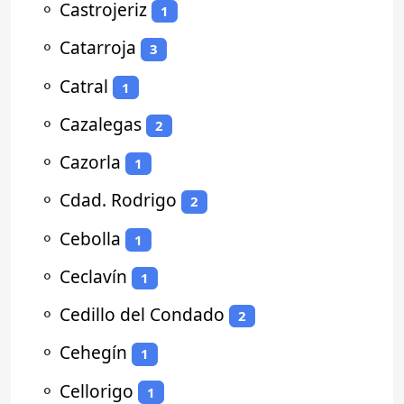
⚬
Castrojeriz
1
⚬
Catarroja
3
⚬
Catral
1
⚬
Cazalegas
2
⚬
Cazorla
1
⚬
Cdad. Rodrigo
2
⚬
Cebolla
1
⚬
Ceclavín
1
⚬
Cedillo del Condado
2
⚬
Cehegín
1
⚬
Cellorigo
1