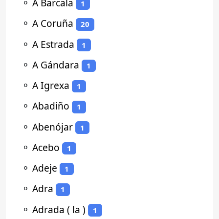
⚬
A Barcala
1
⚬
A Coruña
20
⚬
A Estrada
1
⚬
A Gándara
1
⚬
A Igrexa
1
⚬
Abadiño
1
⚬
Abenójar
1
⚬
Acebo
1
⚬
Adeje
1
⚬
Adra
1
⚬
Adrada ( la )
1