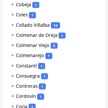
⚬
Cobeja
1
⚬
Coles
1
⚬
Collado Villalba
10
⚬
Colmenar de Oreja
1
⚬
Colmenar Viejo
5
⚬
Colmenarejo
1
⚬
Constantí
1
⚬
Consuegra
1
⚬
Contreras
1
⚬
Cordovín
1
⚬
Coria
2