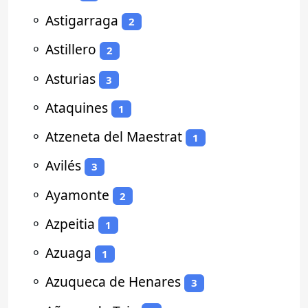
⚬
Astigarraga
2
⚬
Astillero
2
⚬
Asturias
3
⚬
Ataquines
1
⚬
Atzeneta del Maestrat
1
⚬
Avilés
3
⚬
Ayamonte
2
⚬
Azpeitia
1
⚬
Azuaga
1
⚬
Azuqueca de Henares
3