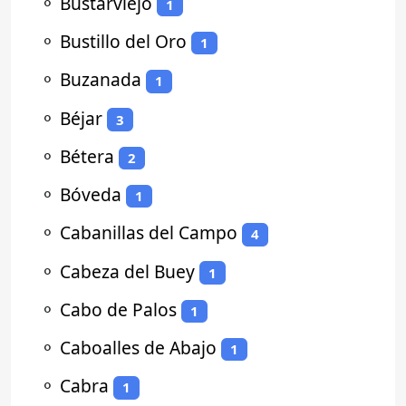
⚬
Bustarviejo
1
⚬
Bustillo del Oro
1
⚬
Buzanada
1
⚬
Béjar
3
⚬
Bétera
2
⚬
Bóveda
1
⚬
Cabanillas del Campo
4
⚬
Cabeza del Buey
1
⚬
Cabo de Palos
1
⚬
Caboalles de Abajo
1
⚬
Cabra
1