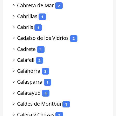
⚬
Cabrera de Mar
2
⚬
Cabrillas
1
⚬
Cabrils
1
⚬
Cadalso de los Vidrios
2
⚬
Cadrete
1
⚬
Calafell
2
⚬
Calahorra
3
⚬
Calasparra
1
⚬
Calatayud
4
⚬
Caldes de Montbui
1
⚬
Calera y Chozas
2