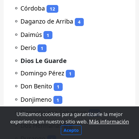
⚬
Córdoba
12
⚬
Daganzo de Arriba
4
⚬
Daimús
1
⚬
Derio
1
⚬
Dios Le Guarde
⚬
Domingo Pérez
1
⚬
Don Benito
1
⚬
Donjimeno
1
⚬
Donostia-san Sebastian
13
Utilizamos cookies para garantizarle la mejor
experiencia en nuestro sitio web.
Más información
⚬
Dos Hermanas
1
Acepto
⚬
Durango