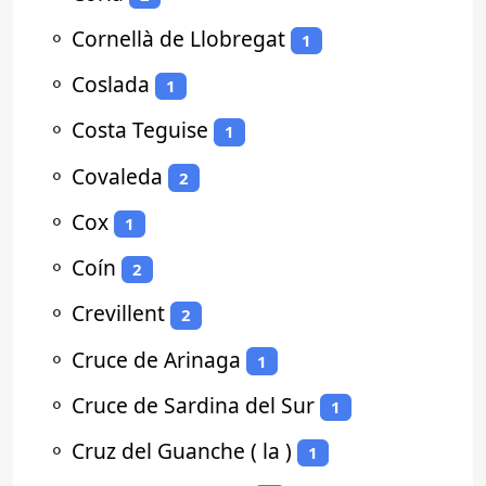
⚬
Cornellà de Llobregat
1
⚬
Coslada
1
⚬
Costa Teguise
1
⚬
Covaleda
2
⚬
Cox
1
⚬
Coín
2
⚬
Crevillent
2
⚬
Cruce de Arinaga
1
⚬
Cruce de Sardina del Sur
1
⚬
Cruz del Guanche ( la )
1