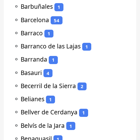
⚬
Barbuñales
1
⚬
Barcelona
54
⚬
Barraco
1
⚬
Barranco de las Lajas
1
⚬
Barranda
1
⚬
Basauri
4
⚬
Becerril de la Sierra
2
⚬
Belianes
1
⚬
Bellver de Cerdanya
1
⚬
Belvís de la Jara
1
⚬
Benaguasil
1