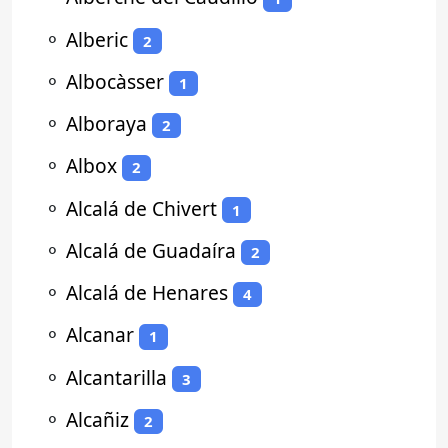
⚬
Alberic
2
⚬
Albocàsser
1
⚬
Alboraya
2
⚬
Albox
2
⚬
Alcalá de Chivert
1
⚬
Alcalá de Guadaíra
2
⚬
Alcalá de Henares
4
⚬
Alcanar
1
⚬
Alcantarilla
3
⚬
Alcañiz
2