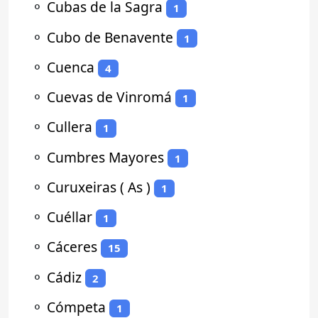
⚬
Cubas de la Sagra
1
⚬
Cubo de Benavente
1
⚬
Cuenca
4
⚬
Cuevas de Vinromá
1
⚬
Cullera
1
⚬
Cumbres Mayores
1
⚬
Curuxeiras ( As )
1
⚬
Cuéllar
1
⚬
Cáceres
15
⚬
Cádiz
2
⚬
Cómpeta
1