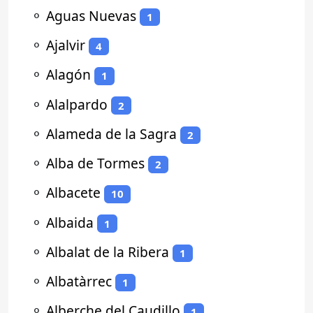
⚬
Aguas Nuevas
1
⚬
Ajalvir
4
⚬
Alagón
1
⚬
Alalpardo
2
⚬
Alameda de la Sagra
2
⚬
Alba de Tormes
2
⚬
Albacete
10
⚬
Albaida
1
⚬
Albalat de la Ribera
1
⚬
Albatàrrec
1
⚬
Alberche del Caudillo
1