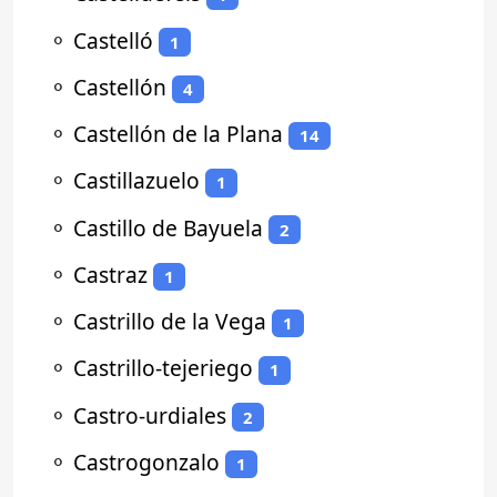
⚬
Castelló
1
⚬
Castellón
4
⚬
Castellón de la Plana
14
⚬
Castillazuelo
1
⚬
Castillo de Bayuela
2
⚬
Castraz
1
⚬
Castrillo de la Vega
1
⚬
Castrillo-tejeriego
1
⚬
Castro-urdiales
2
⚬
Castrogonzalo
1