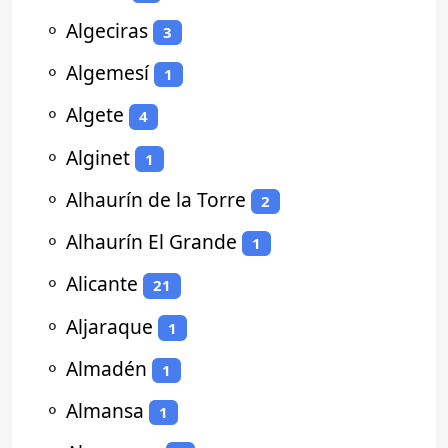
⚬
Algeciras
3
⚬
Algemesí
1
⚬
Algete
4
⚬
Alginet
1
⚬
Alhaurín de la Torre
2
⚬
Alhaurín El Grande
1
⚬
Alicante
21
⚬
Aljaraque
1
⚬
Almadén
1
⚬
Almansa
1