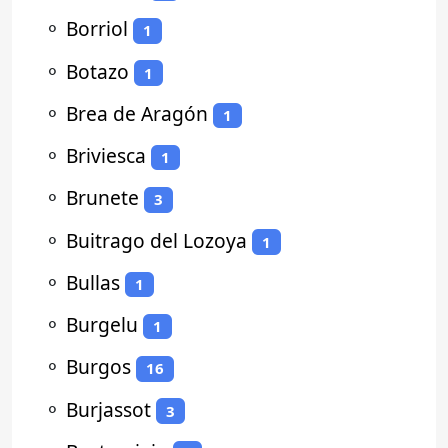
⚬
Borriol
1
⚬
Botazo
1
⚬
Brea de Aragón
1
⚬
Briviesca
1
⚬
Brunete
3
⚬
Buitrago del Lozoya
1
⚬
Bullas
1
⚬
Burgelu
1
⚬
Burgos
16
⚬
Burjassot
3