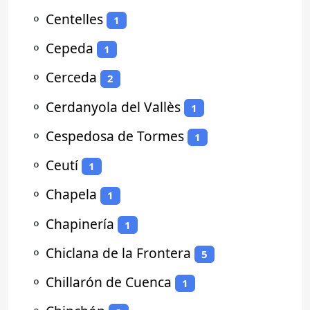
⚬
Centelles
1
⚬
Cepeda
1
⚬
Cerceda
2
⚬
Cerdanyola del Vallès
1
⚬
Cespedosa de Tormes
1
⚬
Ceutí
1
⚬
Chapela
1
⚬
Chapinería
1
⚬
Chiclana de la Frontera
5
⚬
Chillarón de Cuenca
1