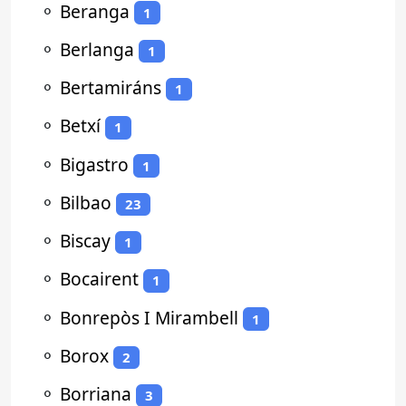
⚬
Beranga
1
⚬
Berlanga
1
⚬
Bertamiráns
1
⚬
Betxí
1
⚬
Bigastro
1
⚬
Bilbao
23
⚬
Biscay
1
⚬
Bocairent
1
⚬
Bonrepòs I Mirambell
1
⚬
Borox
2
⚬
Borriana
3