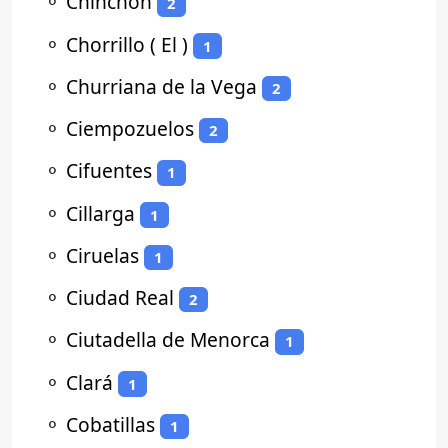
⚬
Chinchón
2
⚬
Chorrillo ( El )
1
⚬
Churriana de la Vega
2
⚬
Ciempozuelos
2
⚬
Cifuentes
1
⚬
Cillarga
1
⚬
Ciruelas
1
⚬
Ciudad Real
2
⚬
Ciutadella de Menorca
1
⚬
Clará
1
⚬
Cobatillas
1