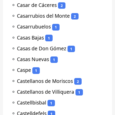
⚬
Casar de Cáceres
2
⚬
Casarrubios del Monte
2
⚬
Casarrubuelos
1
⚬
Casas Bajas
1
⚬
Casas de Don Gómez
1
⚬
Casas Nuevas
1
⚬
Caspe
1
⚬
Castellanos de Moriscos
2
⚬
Castellanos de Villiquera
1
⚬
Castellbisbal
1
⚬
Castelldefels
1