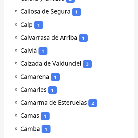
⚬
Callosa de Segura
1
⚬
Calp
1
⚬
Calvarrasa de Arriba
1
⚬
Calvià
1
⚬
Calzada de Valdunciel
3
⚬
Camarena
1
⚬
Camarles
1
⚬
Camarma de Esteruelas
2
⚬
Camas
1
⚬
Camba
1