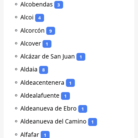
⚬
Alcobendas
3
⚬
Alcoi
4
⚬
Alcorcón
9
⚬
Alcover
1
⚬
Alcázar de San Juan
1
⚬
Aldaia
8
⚬
Aldeacentenera
1
⚬
Aldealafuente
1
⚬
Aldeanueva de Ebro
1
⚬
Aldeanueva del Camino
1
⚬
Alfafar
1