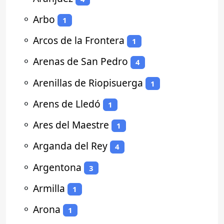
⚬
Arbo
1
⚬
Arcos de la Frontera
1
⚬
Arenas de San Pedro
4
⚬
Arenillas de Riopisuerga
1
⚬
Arens de Lledó
1
⚬
Ares del Maestre
1
⚬
Arganda del Rey
4
⚬
Argentona
3
⚬
Armilla
1
⚬
Arona
1