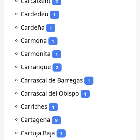
⚬
Carcaixent
2
⚬
Cardedeu
1
⚬
Cardeña
1
⚬
Carmona
1
⚬
Carmonita
1
⚬
Carranque
2
⚬
Carrascal de Barregas
1
⚬
Carrascal del Obispo
1
⚬
Carriches
1
⚬
Cartagena
9
⚬
Cartuja Baja
1