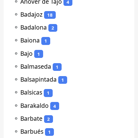
⚬
Añover de Tajo
4
⚬
Badajoz
18
⚬
Badalona
2
⚬
Baiona
1
⚬
Bajo
1
⚬
Balmaseda
1
⚬
Balsapintada
1
⚬
Balsicas
1
⚬
Barakaldo
4
⚬
Barbate
2
⚬
Barbués
1