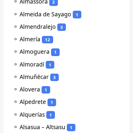
⚬
Almassora
2
⚬
Almeida de Sayago
1
⚬
Almendralejo
3
⚬
Almería
12
⚬
Almoguera
1
⚬
Almoradí
1
⚬
Almuñécar
3
⚬
Alovera
1
⚬
Alpedrete
1
⚬
Alquerías
1
⚬
Alsasua – Altsasu
1