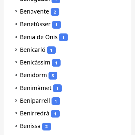
⚬
Benavente
2
⚬
Benetússer
1
⚬
Benia de Onís
1
⚬
Benicarló
1
⚬
Benicàssim
1
⚬
Benidorm
3
⚬
Benimàmet
1
⚬
Beniparrell
1
⚬
Benirredrà
1
⚬
Benissa
2