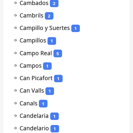
⚬
Cambados
2
⚬
Cambrils
2
⚬
Campillo y Suertes
1
⚬
Campillos
1
⚬
Campo Real
5
⚬
Campos
1
⚬
Can Picafort
1
⚬
Can Valls
1
⚬
Canals
1
⚬
Candelaria
1
⚬
Candelario
1