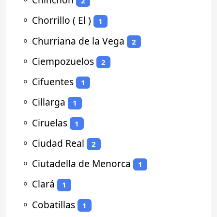
2
⚬
Chorrillo ( El )
1
⚬
Churriana de la Vega
2
⚬
Ciempozuelos
2
⚬
Cifuentes
1
⚬
Cillarga
1
⚬
Ciruelas
1
⚬
Ciudad Real
2
⚬
Ciutadella de Menorca
1
⚬
Clará
1
⚬
Cobatillas
1