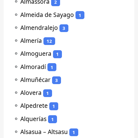
⚬
Almassora
2
⚬
Almeida de Sayago
1
⚬
Almendralejo
3
⚬
Almería
12
⚬
Almoguera
1
⚬
Almoradí
1
⚬
Almuñécar
3
⚬
Alovera
1
⚬
Alpedrete
1
⚬
Alquerías
1
⚬
Alsasua – Altsasu
1