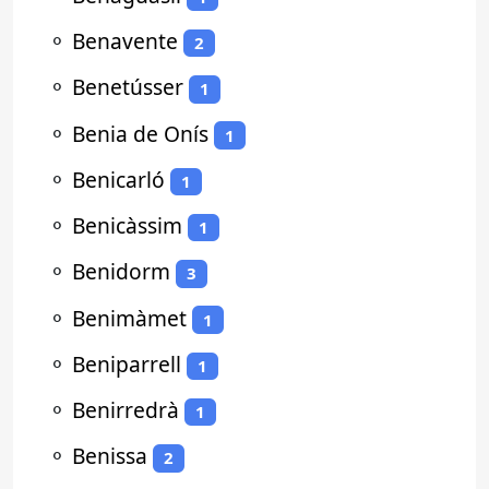
⚬
Benavente
2
⚬
Benetússer
1
⚬
Benia de Onís
1
⚬
Benicarló
1
⚬
Benicàssim
1
⚬
Benidorm
3
⚬
Benimàmet
1
⚬
Beniparrell
1
⚬
Benirredrà
1
⚬
Benissa
2