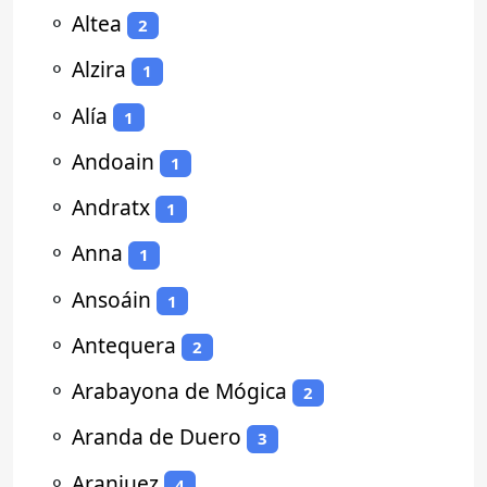
⚬
Altea
2
⚬
Alzira
1
⚬
Alía
1
⚬
Andoain
1
⚬
Andratx
1
⚬
Anna
1
⚬
Ansoáin
1
⚬
Antequera
2
⚬
Arabayona de Mógica
2
⚬
Aranda de Duero
3
⚬
Aranjuez
4