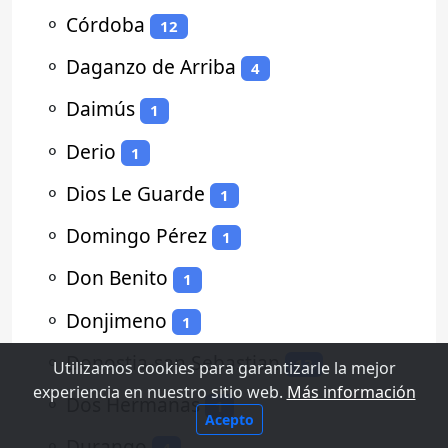
⚬
Córdoba
12
⚬
Daganzo de Arriba
4
⚬
Daimús
1
⚬
Derio
1
⚬
Dios Le Guarde
1
⚬
Domingo Pérez
1
⚬
Don Benito
1
⚬
Donjimeno
1
⚬
Donostia-san Sebastian
13
Utilizamos cookies para garantizarle la mejor
experiencia en nuestro sitio web.
Más información
⚬
Dos Hermanas
1
Acepto
⚬
Durango