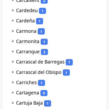
⚬
Carcaixent
2
⚬
Cardedeu
1
⚬
Cardeña
1
⚬
Carmona
1
⚬
Carmonita
1
⚬
Carranque
2
⚬
Carrascal de Barregas
1
⚬
Carrascal del Obispo
1
⚬
Carriches
1
⚬
Cartagena
9
⚬
Cartuja Baja
1