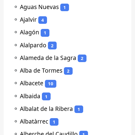
⚬
Aguas Nuevas
1
⚬
Ajalvir
4
⚬
Alagón
1
⚬
Alalpardo
2
⚬
Alameda de la Sagra
2
⚬
Alba de Tormes
2
⚬
Albacete
10
⚬
Albaida
1
⚬
Albalat de la Ribera
1
⚬
Albatàrrec
1
⚬
Alberche del Caudillo
1