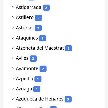
⚬
Astigarraga
2
⚬
Astillero
2
⚬
Asturias
3
⚬
Ataquines
1
⚬
Atzeneta del Maestrat
1
⚬
Avilés
3
⚬
Ayamonte
2
⚬
Azpeitia
1
⚬
Azuaga
1
⚬
Azuqueca de Henares
3