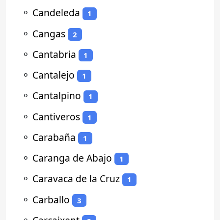
⚬
Candeleda
1
⚬
Cangas
2
⚬
Cantabria
1
⚬
Cantalejo
1
⚬
Cantalpino
1
⚬
Cantiveros
1
⚬
Carabaña
1
⚬
Caranga de Abajo
1
⚬
Caravaca de la Cruz
1
⚬
Carballo
3