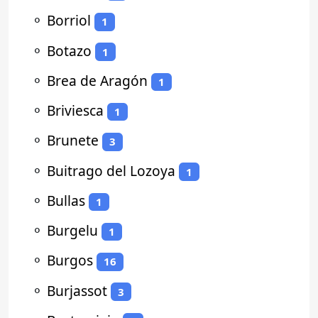
⚬
Borriol
1
⚬
Botazo
1
⚬
Brea de Aragón
1
⚬
Briviesca
1
⚬
Brunete
3
⚬
Buitrago del Lozoya
1
⚬
Bullas
1
⚬
Burgelu
1
⚬
Burgos
16
⚬
Burjassot
3