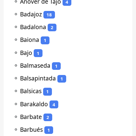
⚬
Añover de Tajo
4
⚬
Badajoz
18
⚬
Badalona
2
⚬
Baiona
1
⚬
Bajo
1
⚬
Balmaseda
1
⚬
Balsapintada
1
⚬
Balsicas
1
⚬
Barakaldo
4
⚬
Barbate
2
⚬
Barbués
1