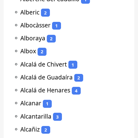
⚬
Alberic
2
⚬
Albocàsser
1
⚬
Alboraya
2
⚬
Albox
2
⚬
Alcalá de Chivert
1
⚬
Alcalá de Guadaíra
2
⚬
Alcalá de Henares
4
⚬
Alcanar
1
⚬
Alcantarilla
3
⚬
Alcañiz
2