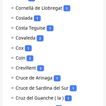
⚬
Cornellà de Llobregat
1
⚬
Coslada
1
⚬
Costa Teguise
1
⚬
Covaleda
2
⚬
Cox
1
⚬
Coín
2
⚬
Crevillent
2
⚬
Cruce de Arinaga
1
⚬
Cruce de Sardina del Sur
1
⚬
Cruz del Guanche ( la )
1