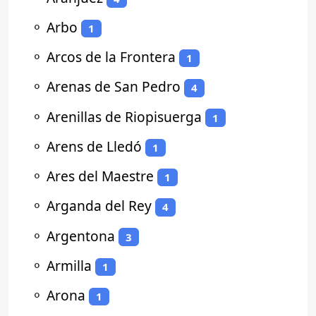
⚬
Arbo
1
⚬
Arcos de la Frontera
1
⚬
Arenas de San Pedro
4
⚬
Arenillas de Riopisuerga
1
⚬
Arens de Lledó
1
⚬
Ares del Maestre
1
⚬
Arganda del Rey
4
⚬
Argentona
3
⚬
Armilla
1
⚬
Arona
1