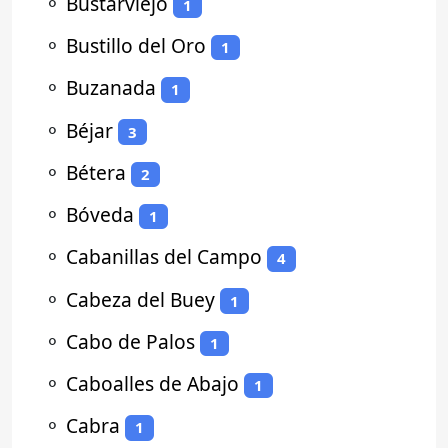
⚬
Bustarviejo
1
⚬
Bustillo del Oro
1
⚬
Buzanada
1
⚬
Béjar
3
⚬
Bétera
2
⚬
Bóveda
1
⚬
Cabanillas del Campo
4
⚬
Cabeza del Buey
1
⚬
Cabo de Palos
1
⚬
Caboalles de Abajo
1
⚬
Cabra
1