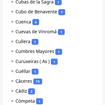
⚬
Cubas de la Sagra
1
⚬
Cubo de Benavente
1
⚬
Cuenca
4
⚬
Cuevas de Vinromá
1
⚬
Cullera
1
⚬
Cumbres Mayores
1
⚬
Curuxeiras ( As )
1
⚬
Cuéllar
1
⚬
Cáceres
15
⚬
Cádiz
2
⚬
Cómpeta
1