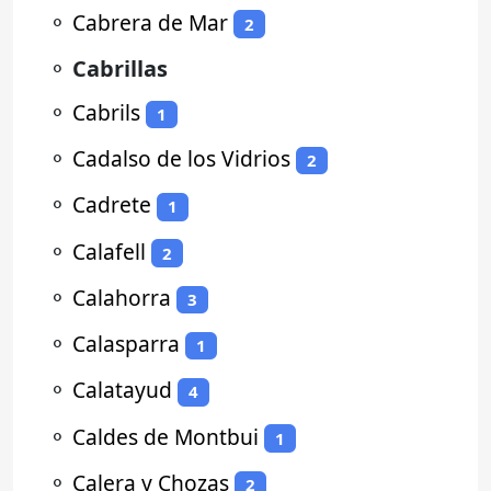
⚬
Cabrera de Mar
2
⚬
Cabrillas
⚬
Cabrils
1
⚬
Cadalso de los Vidrios
2
⚬
Cadrete
1
⚬
Calafell
2
⚬
Calahorra
3
⚬
Calasparra
1
⚬
Calatayud
4
⚬
Caldes de Montbui
1
⚬
Calera y Chozas
2