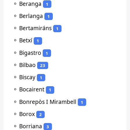
⚬
Beranga
1
⚬
Berlanga
1
⚬
Bertamiráns
1
⚬
Betxí
1
⚬
Bigastro
1
⚬
Bilbao
23
⚬
Biscay
1
⚬
Bocairent
1
⚬
Bonrepòs I Mirambell
1
⚬
Borox
2
⚬
Borriana
3