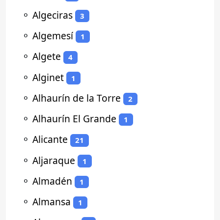
⚬
Algeciras
3
⚬
Algemesí
1
⚬
Algete
4
⚬
Alginet
1
⚬
Alhaurín de la Torre
2
⚬
Alhaurín El Grande
1
⚬
Alicante
21
⚬
Aljaraque
1
⚬
Almadén
1
⚬
Almansa
1