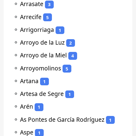
⚬
Arrasate
3
⚬
Arrecife
5
⚬
Arrigorriaga
1
⚬
Arroyo de la Luz
2
⚬
Arroyo de la Miel
4
⚬
Arroyomolinos
5
⚬
Artana
1
⚬
Artesa de Segre
1
⚬
Arén
1
⚬
As Pontes de García Rodríguez
1
⚬
Aspe
1