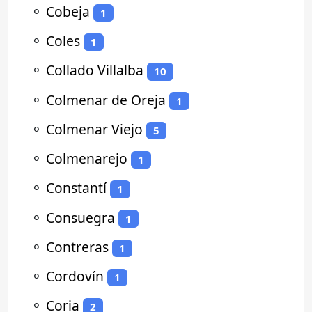
⚬
Cobeja
1
⚬
Coles
1
⚬
Collado Villalba
10
⚬
Colmenar de Oreja
1
⚬
Colmenar Viejo
5
⚬
Colmenarejo
1
⚬
Constantí
1
⚬
Consuegra
1
⚬
Contreras
1
⚬
Cordovín
1
⚬
Coria
2