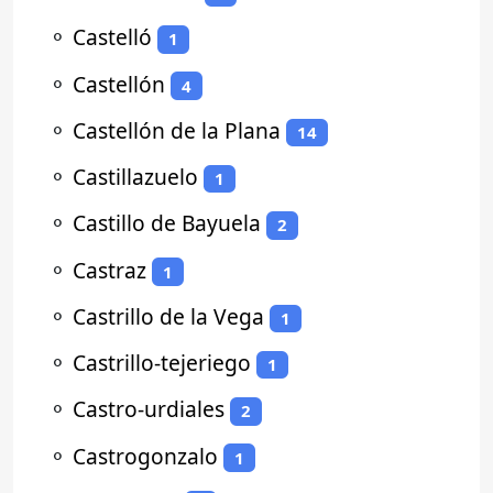
⚬
Castelló
1
⚬
Castellón
4
⚬
Castellón de la Plana
14
⚬
Castillazuelo
1
⚬
Castillo de Bayuela
2
⚬
Castraz
1
⚬
Castrillo de la Vega
1
⚬
Castrillo-tejeriego
1
⚬
Castro-urdiales
2
⚬
Castrogonzalo
1