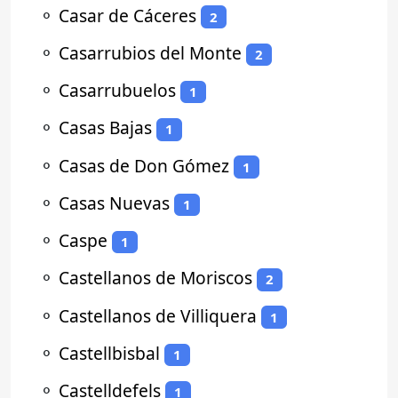
⚬
Casar de Cáceres
2
⚬
Casarrubios del Monte
2
⚬
Casarrubuelos
1
⚬
Casas Bajas
1
⚬
Casas de Don Gómez
1
⚬
Casas Nuevas
1
⚬
Caspe
1
⚬
Castellanos de Moriscos
2
⚬
Castellanos de Villiquera
1
⚬
Castellbisbal
1
⚬
Castelldefels
1