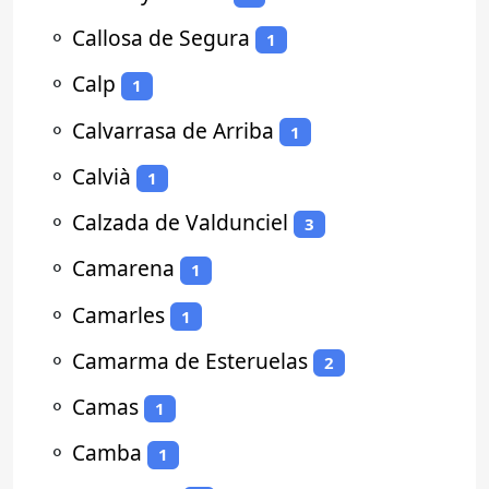
⚬
Callosa de Segura
1
⚬
Calp
1
⚬
Calvarrasa de Arriba
1
⚬
Calvià
1
⚬
Calzada de Valdunciel
3
⚬
Camarena
1
⚬
Camarles
1
⚬
Camarma de Esteruelas
2
⚬
Camas
1
⚬
Camba
1