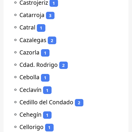
⚬
Castrojeriz
1
⚬
Catarroja
3
⚬
Catral
1
⚬
Cazalegas
2
⚬
Cazorla
1
⚬
Cdad. Rodrigo
2
⚬
Cebolla
1
⚬
Ceclavín
1
⚬
Cedillo del Condado
2
⚬
Cehegín
1
⚬
Cellorigo
1