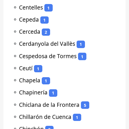
⚬
Centelles
1
⚬
Cepeda
1
⚬
Cerceda
2
⚬
Cerdanyola del Vallès
1
⚬
Cespedosa de Tormes
1
⚬
Ceutí
1
⚬
Chapela
1
⚬
Chapinería
1
⚬
Chiclana de la Frontera
5
⚬
Chillarón de Cuenca
1
⚬
Chinchón