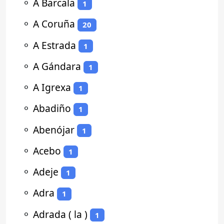
⚬
A Barcala
1
⚬
A Coruña
20
⚬
A Estrada
1
⚬
A Gándara
1
⚬
A Igrexa
1
⚬
Abadiño
1
⚬
Abenójar
1
⚬
Acebo
1
⚬
Adeje
1
⚬
Adra
1
⚬
Adrada ( la )
1