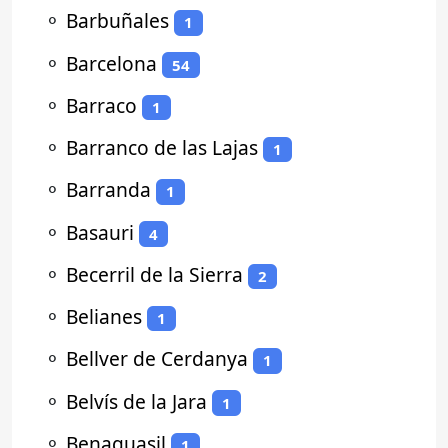
⚬
Barbuñales
1
⚬
Barcelona
54
⚬
Barraco
1
⚬
Barranco de las Lajas
1
⚬
Barranda
1
⚬
Basauri
4
⚬
Becerril de la Sierra
2
⚬
Belianes
1
⚬
Bellver de Cerdanya
1
⚬
Belvís de la Jara
1
⚬
Benaguasil
1