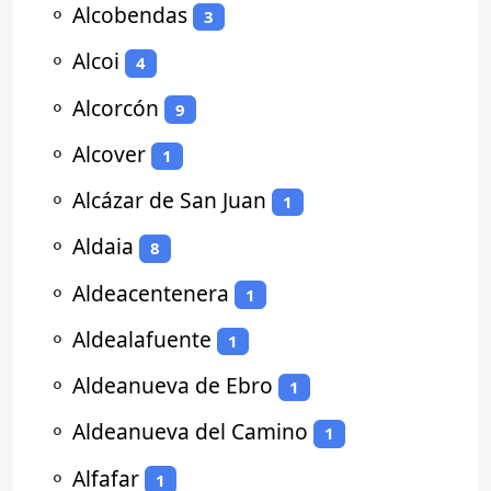
⚬
Alcobendas
3
⚬
Alcoi
4
⚬
Alcorcón
9
⚬
Alcover
1
⚬
Alcázar de San Juan
1
⚬
Aldaia
8
⚬
Aldeacentenera
1
⚬
Aldealafuente
1
⚬
Aldeanueva de Ebro
1
⚬
Aldeanueva del Camino
1
⚬
Alfafar
1