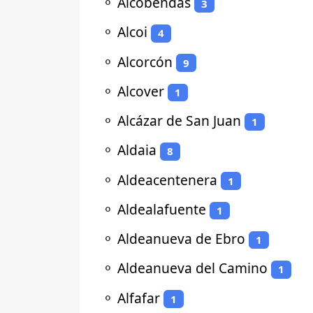
⚬
Alcobendas
3
⚬
Alcoi
4
⚬
Alcorcón
9
⚬
Alcover
1
⚬
Alcázar de San Juan
1
⚬
Aldaia
8
⚬
Aldeacentenera
1
⚬
Aldealafuente
1
⚬
Aldeanueva de Ebro
1
⚬
Aldeanueva del Camino
1
⚬
Alfafar
1