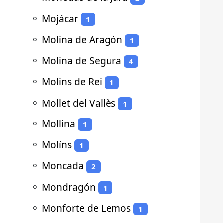
⚬
Mojácar
1
⚬
Molina de Aragón
1
⚬
Molina de Segura
4
⚬
Molins de Rei
1
⚬
Mollet del Vallès
1
⚬
Mollina
1
⚬
Molíns
1
⚬
Moncada
2
⚬
Mondragón
1
⚬
Monforte de Lemos
1