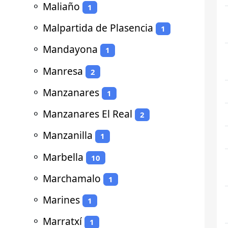
⚬
Maliaño
1
⚬
Malpartida de Plasencia
1
⚬
Mandayona
1
⚬
Manresa
2
⚬
Manzanares
1
⚬
Manzanares El Real
2
⚬
Manzanilla
1
⚬
Marbella
10
⚬
Marchamalo
1
⚬
Marines
1
⚬
Marratxí
1