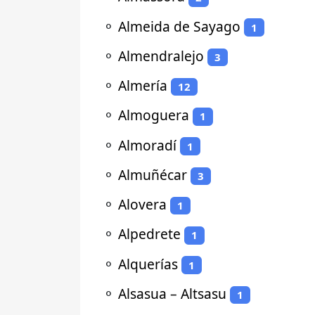
⚬
Almeida de Sayago
1
⚬
Almendralejo
3
⚬
Almería
12
⚬
Almoguera
1
⚬
Almoradí
1
⚬
Almuñécar
3
⚬
Alovera
1
⚬
Alpedrete
1
⚬
Alquerías
1
⚬
Alsasua – Altsasu
1