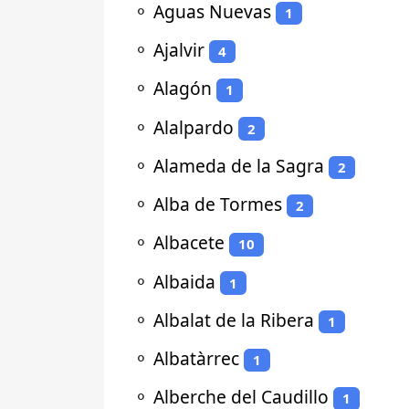
⚬
Aguas Nuevas
1
⚬
Ajalvir
4
⚬
Alagón
1
⚬
Alalpardo
2
⚬
Alameda de la Sagra
2
⚬
Alba de Tormes
2
⚬
Albacete
10
⚬
Albaida
1
⚬
Albalat de la Ribera
1
⚬
Albatàrrec
1
⚬
Alberche del Caudillo
1