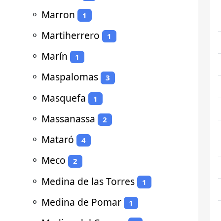
⚬
Marron
1
⚬
Martiherrero
1
⚬
Marín
1
⚬
Maspalomas
3
⚬
Masquefa
1
⚬
Massanassa
2
⚬
Mataró
4
⚬
Meco
2
⚬
Medina de las Torres
1
⚬
Medina de Pomar
1