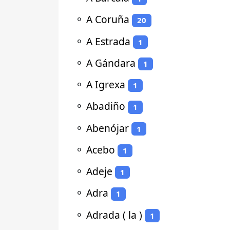
⚬
A Coruña
20
⚬
A Estrada
1
⚬
A Gándara
1
⚬
A Igrexa
1
⚬
Abadiño
1
⚬
Abenójar
1
⚬
Acebo
1
⚬
Adeje
1
⚬
Adra
1
⚬
Adrada ( la )
1