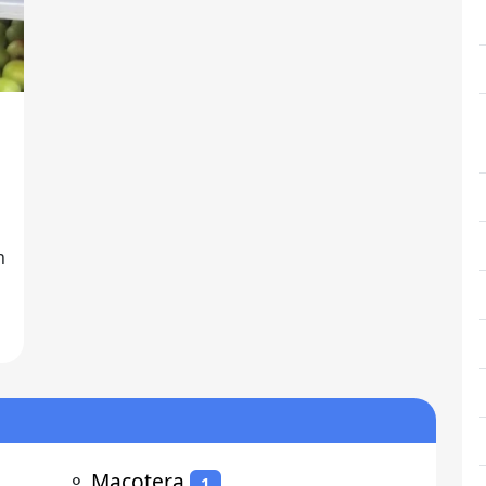
⚬
Macotera
1