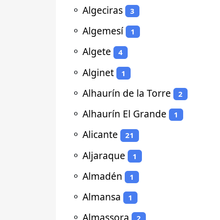
⚬
Algeciras
3
⚬
Algemesí
1
⚬
Algete
4
⚬
Alginet
1
⚬
Alhaurín de la Torre
2
⚬
Alhaurín El Grande
1
⚬
Alicante
21
⚬
Aljaraque
1
⚬
Almadén
1
⚬
Almansa
1
⚬
Almassora
2