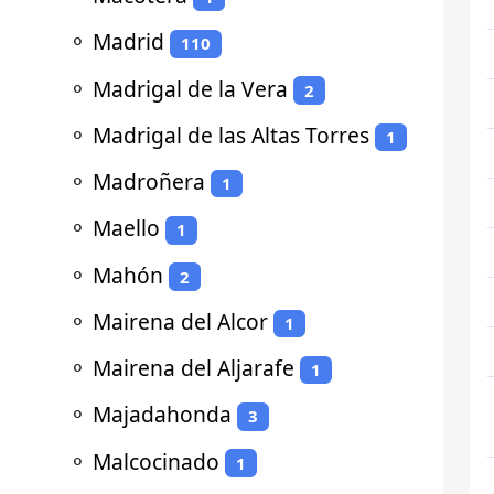
⚬
Madrid
110
⚬
Madrigal de la Vera
2
⚬
Madrigal de las Altas Torres
1
⚬
Madroñera
1
⚬
Maello
1
⚬
Mahón
2
⚬
Mairena del Alcor
1
⚬
Mairena del Aljarafe
1
⚬
Majadahonda
3
⚬
Malcocinado
1