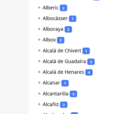
⚬
Alberic
2
⚬
Albocàsser
1
⚬
Alboraya
2
⚬
Albox
2
⚬
Alcalá de Chivert
1
⚬
Alcalá de Guadaíra
2
⚬
Alcalá de Henares
4
⚬
Alcanar
1
⚬
Alcantarilla
3
⚬
Alcañiz
2