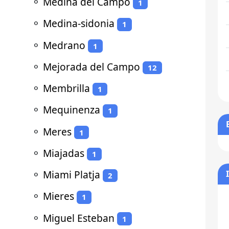
⚬
Medina del Campo
1
⚬
Medina-sidonia
1
⚬
Medrano
1
⚬
Mejorada del Campo
12
⚬
Membrilla
1
⚬
Mequinenza
1
⚬
Meres
1
⚬
Miajadas
1
⚬
Miami Platja
2
⚬
Mieres
1
⚬
Miguel Esteban
1