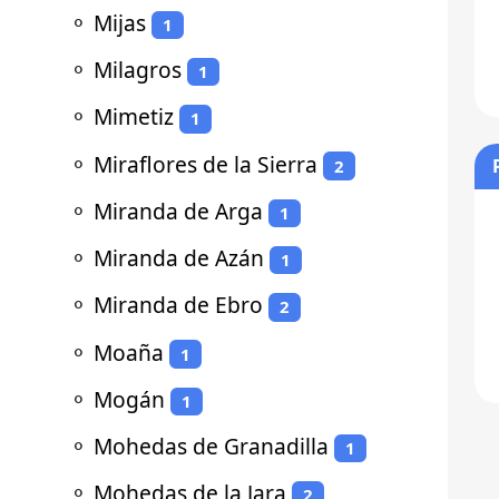
⚬
Mijas
1
⚬
Milagros
1
⚬
Mimetiz
1
⚬
Miraflores de la Sierra
2
⚬
Miranda de Arga
1
⚬
Miranda de Azán
1
⚬
Miranda de Ebro
2
⚬
Moaña
1
⚬
Mogán
1
⚬
Mohedas de Granadilla
1
⚬
Mohedas de la Jara
2