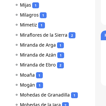
⚬
Mijas
1
⚬
Milagros
1
⚬
Mimetiz
1
⚬
Miraflores de la Sierra
2
⚬
Miranda de Arga
1
⚬
Miranda de Azán
1
⚬
Miranda de Ebro
2
⚬
Moaña
1
⚬
Mogán
1
⚬
Mohedas de Granadilla
1
⚬
Mohedas de la Jara
2