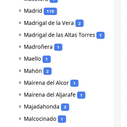
⚬
Madrid
110
⚬
Madrigal de la Vera
2
⚬
Madrigal de las Altas Torres
1
⚬
Madroñera
1
⚬
Maello
1
⚬
Mahón
2
⚬
Mairena del Alcor
1
⚬
Mairena del Aljarafe
1
⚬
Majadahonda
3
⚬
Malcocinado
1