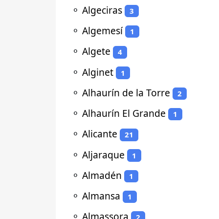
⚬
Algeciras
3
⚬
Algemesí
1
⚬
Algete
4
⚬
Alginet
1
⚬
Alhaurín de la Torre
2
⚬
Alhaurín El Grande
1
⚬
Alicante
21
⚬
Aljaraque
1
⚬
Almadén
1
⚬
Almansa
1
⚬
Almassora
2