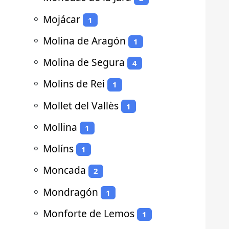
⚬
Mojácar
1
⚬
Molina de Aragón
1
⚬
Molina de Segura
4
⚬
Molins de Rei
1
⚬
Mollet del Vallès
1
⚬
Mollina
1
⚬
Molíns
1
⚬
Moncada
2
⚬
Mondragón
1
⚬
Monforte de Lemos
1