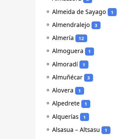
⚬
Almeida de Sayago
1
⚬
Almendralejo
3
⚬
Almería
12
⚬
Almoguera
1
⚬
Almoradí
1
⚬
Almuñécar
3
⚬
Alovera
1
⚬
Alpedrete
1
⚬
Alquerías
1
⚬
Alsasua – Altsasu
1