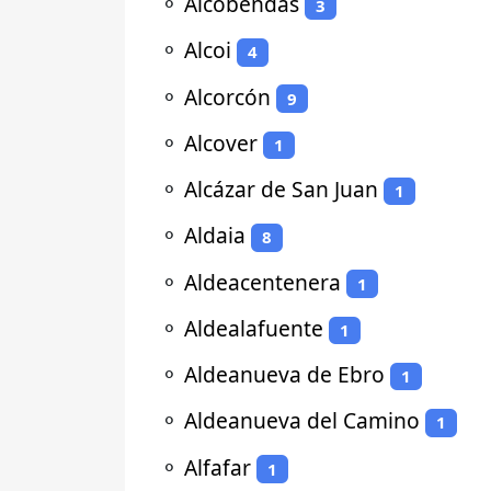
⚬
Alcobendas
3
⚬
Alcoi
4
⚬
Alcorcón
9
⚬
Alcover
1
⚬
Alcázar de San Juan
1
⚬
Aldaia
8
⚬
Aldeacentenera
1
⚬
Aldealafuente
1
⚬
Aldeanueva de Ebro
1
⚬
Aldeanueva del Camino
1
⚬
Alfafar
1