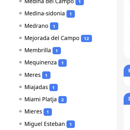
⚬
Medina del Campo
1
⚬
Medina-sidonia
1
⚬
Medrano
1
⚬
Mejorada del Campo
12
⚬
Membrilla
1
⚬
Mequinenza
1
⚬
Meres
1
⚬
Miajadas
1
⚬
Miami Platja
2
⚬
Mieres
1
⚬
Miguel Esteban
1