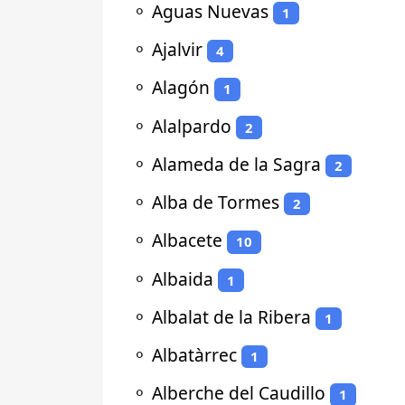
⚬
Aguas Nuevas
1
⚬
Ajalvir
4
⚬
Alagón
1
⚬
Alalpardo
2
⚬
Alameda de la Sagra
2
⚬
Alba de Tormes
2
⚬
Albacete
10
⚬
Albaida
1
⚬
Albalat de la Ribera
1
⚬
Albatàrrec
1
⚬
Alberche del Caudillo
1