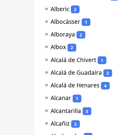
⚬
Alberic
2
⚬
Albocàsser
1
⚬
Alboraya
2
⚬
Albox
2
⚬
Alcalá de Chivert
1
⚬
Alcalá de Guadaíra
2
⚬
Alcalá de Henares
4
⚬
Alcanar
1
⚬
Alcantarilla
3
⚬
Alcañiz
2