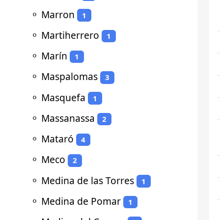
⚬
Marron
1
⚬
Martiherrero
1
⚬
Marín
1
⚬
Maspalomas
3
⚬
Masquefa
1
⚬
Massanassa
2
⚬
Mataró
4
⚬
Meco
2
⚬
Medina de las Torres
1
⚬
Medina de Pomar
1