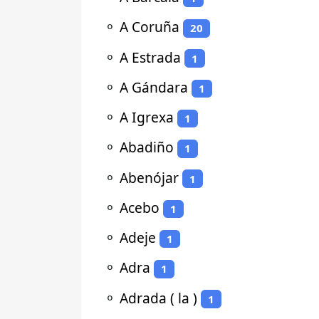
⚬
A Coruña
20
⚬
A Estrada
1
⚬
A Gándara
1
⚬
A Igrexa
1
⚬
Abadiño
1
⚬
Abenójar
1
⚬
Acebo
1
⚬
Adeje
1
⚬
Adra
1
⚬
Adrada ( la )
1