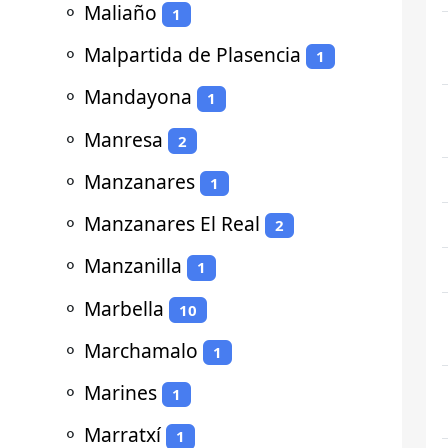
⚬
Maliaño
1
⚬
Malpartida de Plasencia
1
⚬
Mandayona
1
⚬
Manresa
2
⚬
Manzanares
1
⚬
Manzanares El Real
2
⚬
Manzanilla
1
⚬
Marbella
10
⚬
Marchamalo
1
⚬
Marines
1
⚬
Marratxí
1