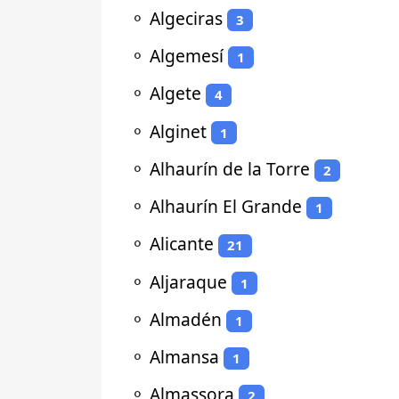
⚬
Algeciras
3
⚬
Algemesí
1
⚬
Algete
4
⚬
Alginet
1
⚬
Alhaurín de la Torre
2
⚬
Alhaurín El Grande
1
⚬
Alicante
21
⚬
Aljaraque
1
⚬
Almadén
1
⚬
Almansa
1
⚬
Almassora
2