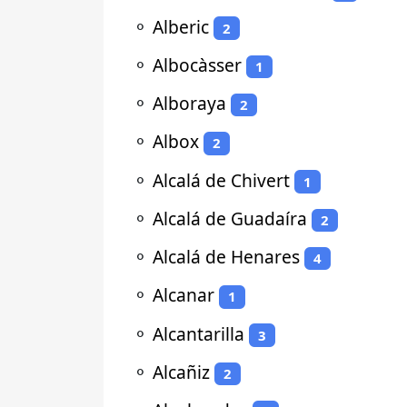
⚬
Alberic
2
⚬
Albocàsser
1
⚬
Alboraya
2
⚬
Albox
2
⚬
Alcalá de Chivert
1
⚬
Alcalá de Guadaíra
2
⚬
Alcalá de Henares
4
⚬
Alcanar
1
⚬
Alcantarilla
3
⚬
Alcañiz
2