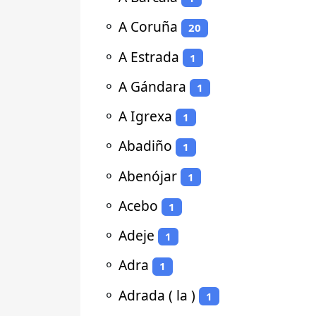
⚬
A Coruña
20
⚬
A Estrada
1
⚬
A Gándara
1
⚬
A Igrexa
1
⚬
Abadiño
1
⚬
Abenójar
1
⚬
Acebo
1
⚬
Adeje
1
⚬
Adra
1
⚬
Adrada ( la )
1