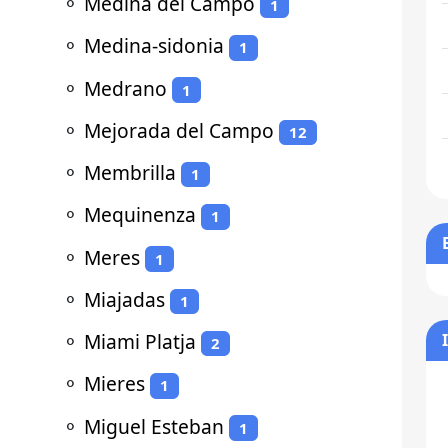
⚬
Medina del Campo
1
⚬
Medina-sidonia
1
⚬
Medrano
1
⚬
Mejorada del Campo
12
⚬
Membrilla
1
⚬
Mequinenza
1
⚬
Meres
1
⚬
Miajadas
1
⚬
Miami Platja
2
⚬
Mieres
1
⚬
Miguel Esteban
1