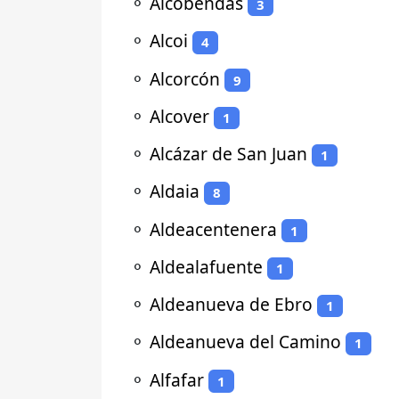
⚬
Alcobendas
3
⚬
Alcoi
4
⚬
Alcorcón
9
⚬
Alcover
1
⚬
Alcázar de San Juan
1
⚬
Aldaia
8
⚬
Aldeacentenera
1
⚬
Aldealafuente
1
⚬
Aldeanueva de Ebro
1
⚬
Aldeanueva del Camino
1
⚬
Alfafar
1