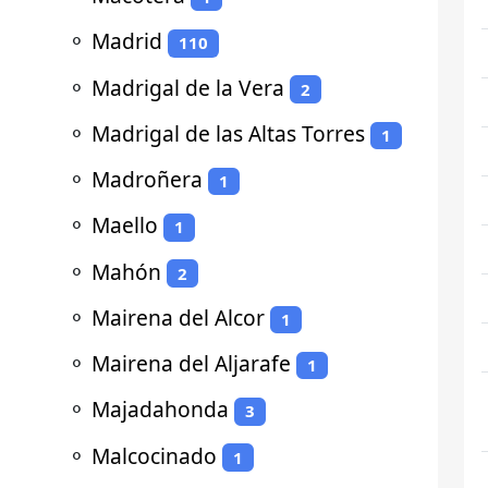
⚬
Madrid
110
⚬
Madrigal de la Vera
2
⚬
Madrigal de las Altas Torres
1
⚬
Madroñera
1
⚬
Maello
1
⚬
Mahón
2
⚬
Mairena del Alcor
1
⚬
Mairena del Aljarafe
1
⚬
Majadahonda
3
⚬
Malcocinado
1