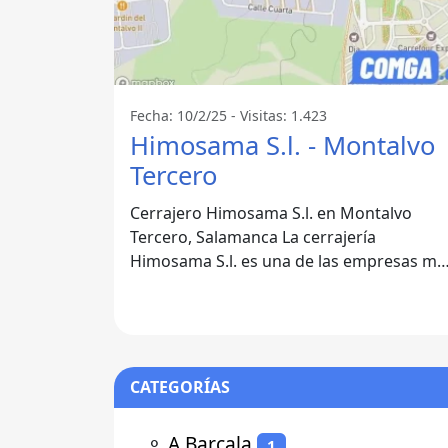
Fecha: 10/2/25 - Visitas: 1.423
Himosama S.l. - Montalvo
Tercero
Cerrajero Himosama S.l. en Montalvo
Tercero, Salamanca La cerrajería
Himosama S.l. es una de las empresas má
destacadas en el sector de la cerrajería en
la
CATEGORÍAS
⚬
A Barcala
1