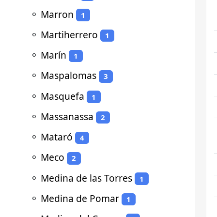
⚬
Marron
1
⚬
Martiherrero
1
⚬
Marín
1
⚬
Maspalomas
3
⚬
Masquefa
1
⚬
Massanassa
2
⚬
Mataró
4
⚬
Meco
2
⚬
Medina de las Torres
1
⚬
Medina de Pomar
1