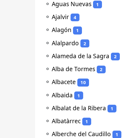
⚬
Aguas Nuevas
1
⚬
Ajalvir
4
⚬
Alagón
1
⚬
Alalpardo
2
⚬
Alameda de la Sagra
2
⚬
Alba de Tormes
2
⚬
Albacete
10
⚬
Albaida
1
⚬
Albalat de la Ribera
1
⚬
Albatàrrec
1
⚬
Alberche del Caudillo
1