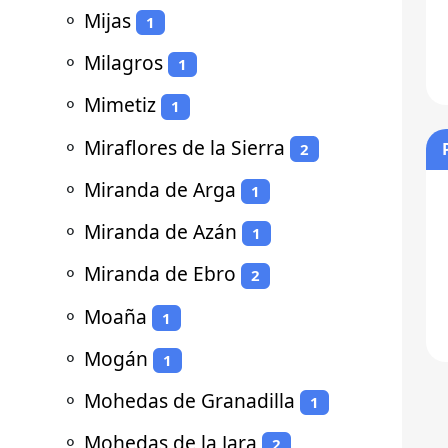
⚬
Mijas
1
⚬
Milagros
1
⚬
Mimetiz
1
⚬
Miraflores de la Sierra
2
⚬
Miranda de Arga
1
⚬
Miranda de Azán
1
⚬
Miranda de Ebro
2
⚬
Moaña
1
⚬
Mogán
1
⚬
Mohedas de Granadilla
1
⚬
Mohedas de la Jara
2