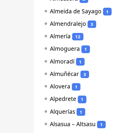
⚬
Almeida de Sayago
1
⚬
Almendralejo
3
⚬
Almería
12
⚬
Almoguera
1
⚬
Almoradí
1
⚬
Almuñécar
3
⚬
Alovera
1
⚬
Alpedrete
1
⚬
Alquerías
1
⚬
Alsasua – Altsasu
1