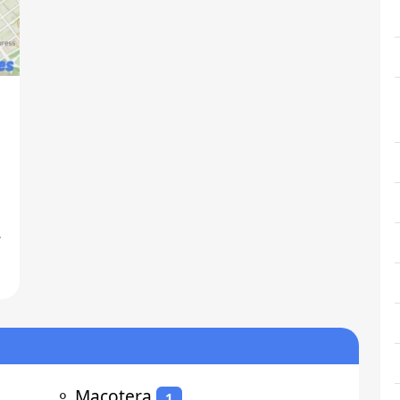
s
⚬
Macotera
1