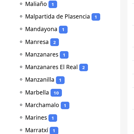
⚬
Maliaño
1
⚬
Malpartida de Plasencia
1
⚬
Mandayona
1
⚬
Manresa
2
⚬
Manzanares
1
⚬
Manzanares El Real
2
⚬
Manzanilla
1
⚬
Marbella
10
⚬
Marchamalo
1
⚬
Marines
1
⚬
Marratxí
1