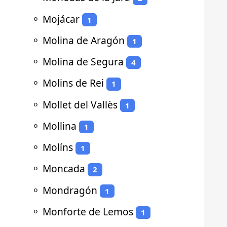
⚬
Mojácar
1
⚬
Molina de Aragón
1
⚬
Molina de Segura
4
⚬
Molins de Rei
1
⚬
Mollet del Vallès
1
⚬
Mollina
1
⚬
Molíns
1
⚬
Moncada
2
⚬
Mondragón
1
⚬
Monforte de Lemos
1