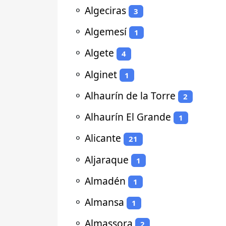
⚬
Algeciras
3
⚬
Algemesí
1
⚬
Algete
4
⚬
Alginet
1
⚬
Alhaurín de la Torre
2
⚬
Alhaurín El Grande
1
⚬
Alicante
21
⚬
Aljaraque
1
⚬
Almadén
1
⚬
Almansa
1
⚬
Almassora
2