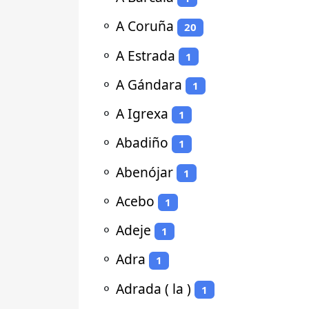
⚬
A Coruña
20
⚬
A Estrada
1
⚬
A Gándara
1
⚬
A Igrexa
1
⚬
Abadiño
1
⚬
Abenójar
1
⚬
Acebo
1
⚬
Adeje
1
⚬
Adra
1
⚬
Adrada ( la )
1