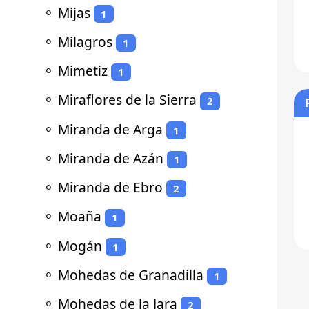
⚬
Mijas
1
⚬
Milagros
1
⚬
Mimetiz
1
⚬
Miraflores de la Sierra
2
⚬
Miranda de Arga
1
⚬
Miranda de Azán
1
⚬
Miranda de Ebro
2
⚬
Moaña
1
⚬
Mogán
1
⚬
Mohedas de Granadilla
1
⚬
Mohedas de la Jara
2