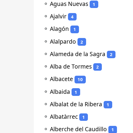
⚬
Aguas Nuevas
1
⚬
Ajalvir
4
⚬
Alagón
1
⚬
Alalpardo
2
⚬
Alameda de la Sagra
2
⚬
Alba de Tormes
2
⚬
Albacete
10
⚬
Albaida
1
⚬
Albalat de la Ribera
1
⚬
Albatàrrec
1
⚬
Alberche del Caudillo
1