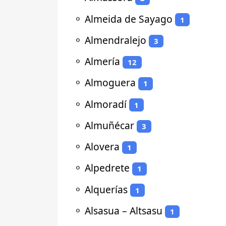
⚬
Almeida de Sayago
1
⚬
Almendralejo
3
⚬
Almería
12
⚬
Almoguera
1
⚬
Almoradí
1
⚬
Almuñécar
3
⚬
Alovera
1
⚬
Alpedrete
1
⚬
Alquerías
1
⚬
Alsasua – Altsasu
1