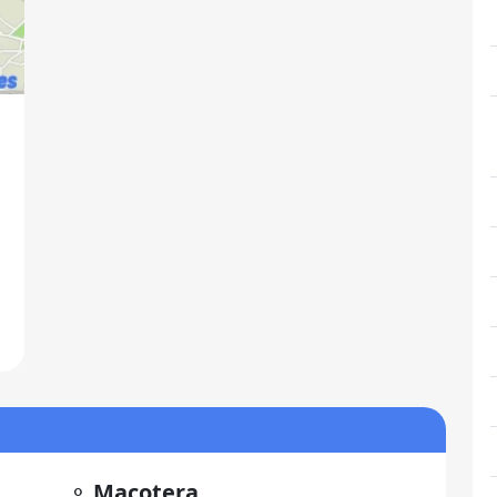
a
⚬
Macotera