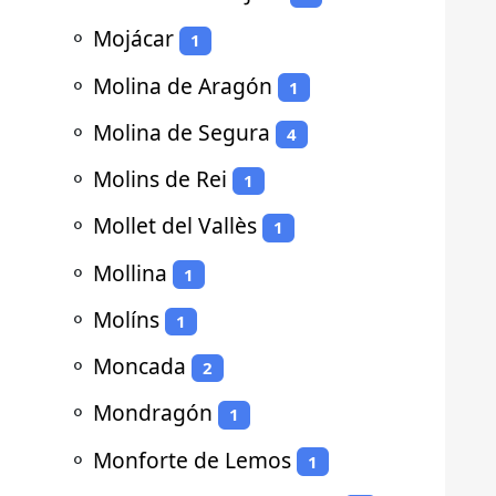
⚬
Mojácar
1
⚬
Molina de Aragón
1
⚬
Molina de Segura
4
⚬
Molins de Rei
1
⚬
Mollet del Vallès
1
⚬
Mollina
1
⚬
Molíns
1
⚬
Moncada
2
⚬
Mondragón
1
⚬
Monforte de Lemos
1