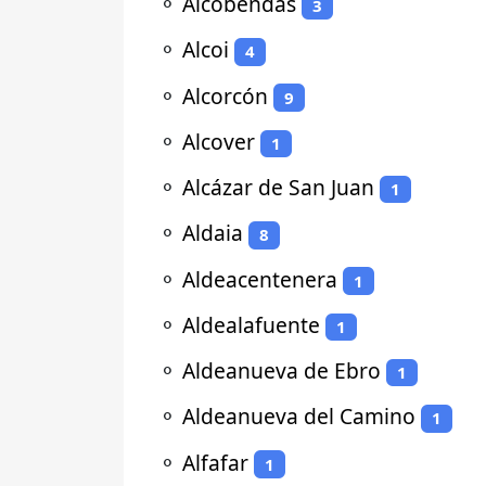
⚬
Alcobendas
3
⚬
Alcoi
4
⚬
Alcorcón
9
⚬
Alcover
1
⚬
Alcázar de San Juan
1
⚬
Aldaia
8
⚬
Aldeacentenera
1
⚬
Aldealafuente
1
⚬
Aldeanueva de Ebro
1
⚬
Aldeanueva del Camino
1
⚬
Alfafar
1