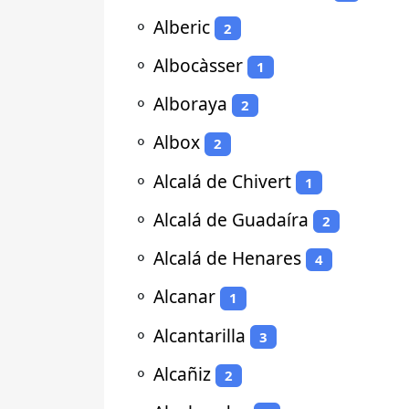
⚬
Alberic
2
⚬
Albocàsser
1
⚬
Alboraya
2
⚬
Albox
2
⚬
Alcalá de Chivert
1
⚬
Alcalá de Guadaíra
2
⚬
Alcalá de Henares
4
⚬
Alcanar
1
⚬
Alcantarilla
3
⚬
Alcañiz
2