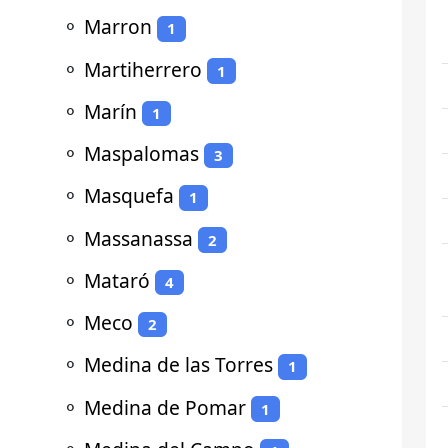
⚬
Marron
1
⚬
Martiherrero
1
⚬
Marín
1
⚬
Maspalomas
3
⚬
Masquefa
1
⚬
Massanassa
2
⚬
Mataró
4
⚬
Meco
2
⚬
Medina de las Torres
1
⚬
Medina de Pomar
1