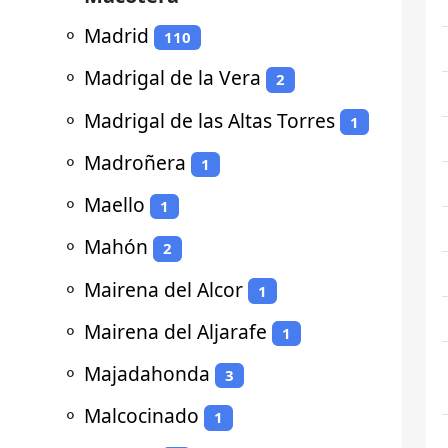
⚬
Madrid
110
⚬
Madrigal de la Vera
2
⚬
Madrigal de las Altas Torres
1
⚬
Madroñera
1
⚬
Maello
1
⚬
Mahón
2
⚬
Mairena del Alcor
1
⚬
Mairena del Aljarafe
1
⚬
Majadahonda
3
⚬
Malcocinado
1