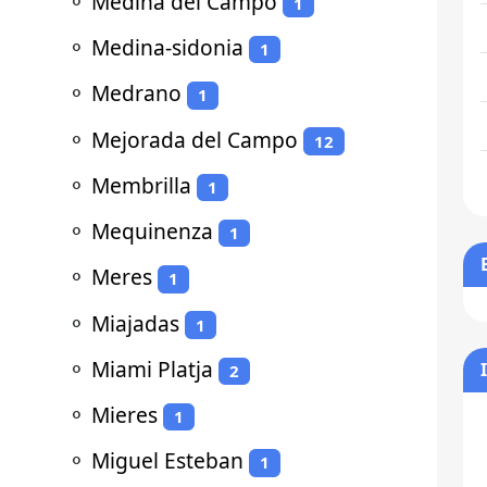
⚬
Medina del Campo
1
⚬
Medina-sidonia
1
⚬
Medrano
1
⚬
Mejorada del Campo
12
⚬
Membrilla
1
⚬
Mequinenza
1
⚬
Meres
1
⚬
Miajadas
1
⚬
Miami Platja
2
⚬
Mieres
1
⚬
Miguel Esteban
1