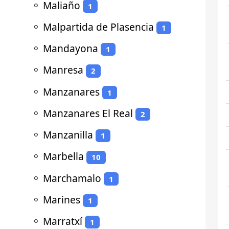
⚬
Maliaño
1
⚬
Malpartida de Plasencia
1
⚬
Mandayona
1
⚬
Manresa
2
⚬
Manzanares
1
⚬
Manzanares El Real
2
⚬
Manzanilla
1
⚬
Marbella
10
⚬
Marchamalo
1
⚬
Marines
1
⚬
Marratxí
1