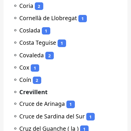
⚬
Coria
2
⚬
Cornellà de Llobregat
1
⚬
Coslada
1
⚬
Costa Teguise
1
⚬
Covaleda
2
⚬
Cox
1
⚬
Coín
2
⚬
Crevillent
⚬
Cruce de Arinaga
1
⚬
Cruce de Sardina del Sur
1
⚬
Cruz del Guanche ( la )
1