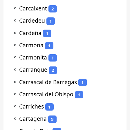
⚬
Carcaixent
2
⚬
Cardedeu
1
⚬
Cardeña
1
⚬
Carmona
1
⚬
Carmonita
1
⚬
Carranque
2
⚬
Carrascal de Barregas
1
⚬
Carrascal del Obispo
1
⚬
Carriches
1
⚬
Cartagena
9