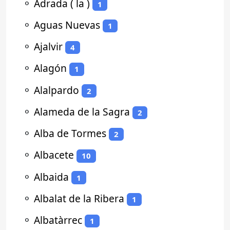
⚬
Adrada ( la )
1
⚬
Aguas Nuevas
1
⚬
Ajalvir
4
⚬
Alagón
1
⚬
Alalpardo
2
⚬
Alameda de la Sagra
2
⚬
Alba de Tormes
2
⚬
Albacete
10
⚬
Albaida
1
⚬
Albalat de la Ribera
1
⚬
Albatàrrec
1