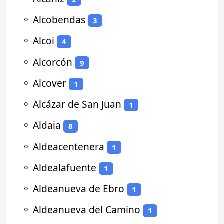
⚬
Alcobendas
3
⚬
Alcoi
4
⚬
Alcorcón
9
⚬
Alcover
1
⚬
Alcázar de San Juan
1
⚬
Aldaia
8
⚬
Aldeacentenera
1
⚬
Aldealafuente
1
⚬
Aldeanueva de Ebro
1
⚬
Aldeanueva del Camino
1