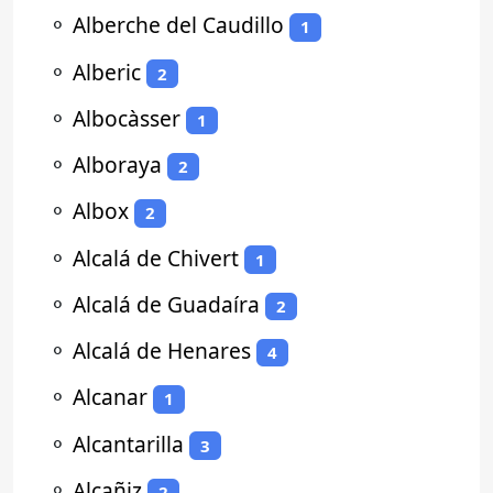
⚬
Alberche del Caudillo
1
⚬
Alberic
2
⚬
Albocàsser
1
⚬
Alboraya
2
⚬
Albox
2
⚬
Alcalá de Chivert
1
⚬
Alcalá de Guadaíra
2
⚬
Alcalá de Henares
4
⚬
Alcanar
1
⚬
Alcantarilla
3
⚬
Alcañiz
2