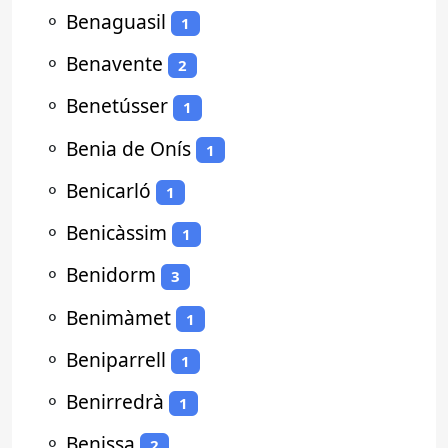
⚬
Benaguasil
1
⚬
Benavente
2
⚬
Benetússer
1
⚬
Benia de Onís
1
⚬
Benicarló
1
⚬
Benicàssim
1
⚬
Benidorm
3
⚬
Benimàmet
1
⚬
Beniparrell
1
⚬
Benirredrà
1
⚬
Benissa
2