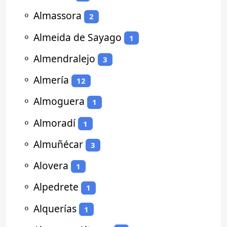
⚬
Almassora
2
⚬
Almeida de Sayago
1
⚬
Almendralejo
3
⚬
Almería
12
⚬
Almoguera
1
⚬
Almoradí
1
⚬
Almuñécar
3
⚬
Alovera
1
⚬
Alpedrete
1
⚬
Alquerías
1