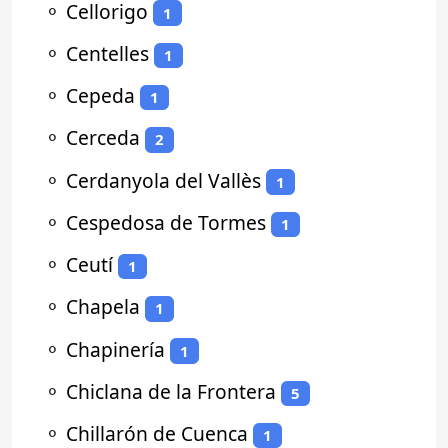
⚬
Cellorigo
1
⚬
Centelles
1
⚬
Cepeda
1
⚬
Cerceda
2
⚬
Cerdanyola del Vallès
1
⚬
Cespedosa de Tormes
1
⚬
Ceutí
1
⚬
Chapela
1
⚬
Chapinería
1
⚬
Chiclana de la Frontera
5
⚬
Chillarón de Cuenca
1