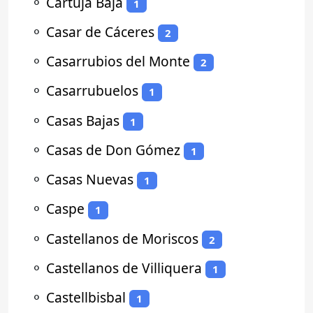
⚬
Cartuja Baja
1
⚬
Casar de Cáceres
2
⚬
Casarrubios del Monte
2
⚬
Casarrubuelos
1
⚬
Casas Bajas
1
⚬
Casas de Don Gómez
1
⚬
Casas Nuevas
1
⚬
Caspe
1
⚬
Castellanos de Moriscos
2
⚬
Castellanos de Villiquera
1
⚬
Castellbisbal
1