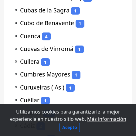
⚬
Cubas de la Sagra
1
⚬
Cubo de Benavente
1
⚬
Cuenca
4
⚬
Cuevas de Vinromá
1
⚬
Cullera
1
⚬
Cumbres Mayores
1
⚬
Curuxeiras ( As )
1
⚬
Cuéllar
1
Utilizamos cookies para garantizarle la mejor
⚬
Cáceres
15
experiencia en nuestro sitio web.
Más información
⚬
Cádiz
2
Acepto