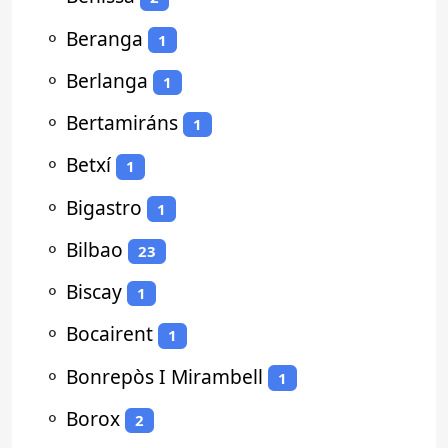
⚬
Beranga
1
⚬
Berlanga
1
⚬
Bertamiráns
1
⚬
Betxí
1
⚬
Bigastro
1
⚬
Bilbao
23
⚬
Biscay
1
⚬
Bocairent
1
⚬
Bonrepòs I Mirambell
1
⚬
Borox
2