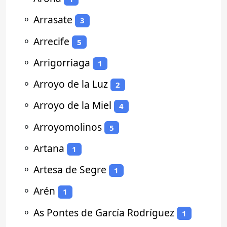
⚬
Arrasate
3
⚬
Arrecife
5
⚬
Arrigorriaga
1
⚬
Arroyo de la Luz
2
⚬
Arroyo de la Miel
4
⚬
Arroyomolinos
5
⚬
Artana
1
⚬
Artesa de Segre
1
⚬
Arén
1
⚬
As Pontes de García Rodríguez
1