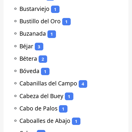
⚬
Bustarviejo
1
⚬
Bustillo del Oro
1
⚬
Buzanada
1
⚬
Béjar
3
⚬
Bétera
2
⚬
Bóveda
1
⚬
Cabanillas del Campo
4
⚬
Cabeza del Buey
1
⚬
Cabo de Palos
1
⚬
Caboalles de Abajo
1