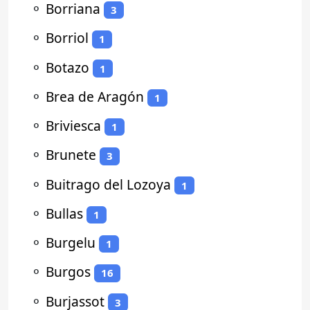
⚬
Borriana
3
⚬
Borriol
1
⚬
Botazo
1
⚬
Brea de Aragón
1
⚬
Briviesca
1
⚬
Brunete
3
⚬
Buitrago del Lozoya
1
⚬
Bullas
1
⚬
Burgelu
1
⚬
Burgos
16
⚬
Burjassot
3