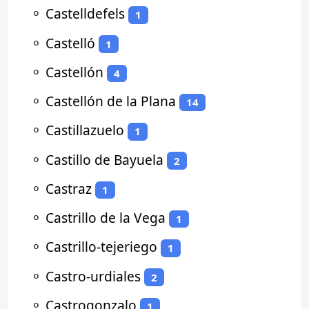
⚬
Castelldefels
1
⚬
Castelló
1
⚬
Castellón
4
⚬
Castellón de la Plana
14
⚬
Castillazuelo
1
⚬
Castillo de Bayuela
2
⚬
Castraz
1
⚬
Castrillo de la Vega
1
⚬
Castrillo-tejeriego
1
⚬
Castro-urdiales
2
⚬
Castrogonzalo
1