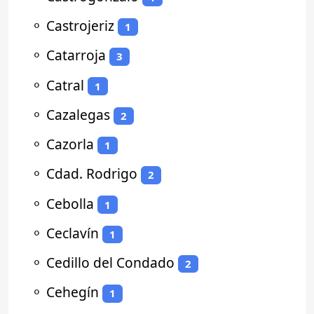
⚬
Castrojeriz
1
⚬
Catarroja
3
⚬
Catral
1
⚬
Cazalegas
2
⚬
Cazorla
1
⚬
Cdad. Rodrigo
2
⚬
Cebolla
1
⚬
Ceclavín
1
⚬
Cedillo del Condado
2
⚬
Cehegín
1