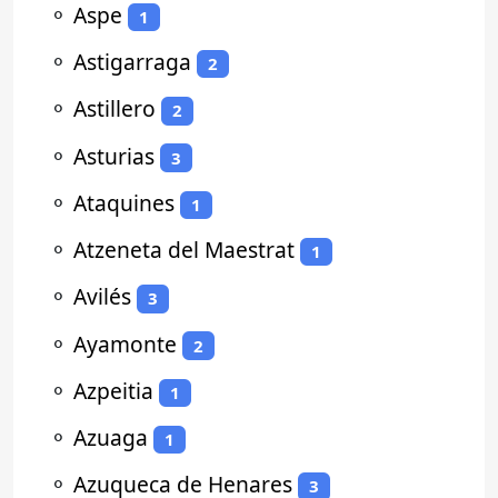
⚬
Aspe
1
⚬
Astigarraga
2
⚬
Astillero
2
⚬
Asturias
3
⚬
Ataquines
1
⚬
Atzeneta del Maestrat
1
⚬
Avilés
3
⚬
Ayamonte
2
⚬
Azpeitia
1
⚬
Azuaga
1
⚬
Azuqueca de Henares
3