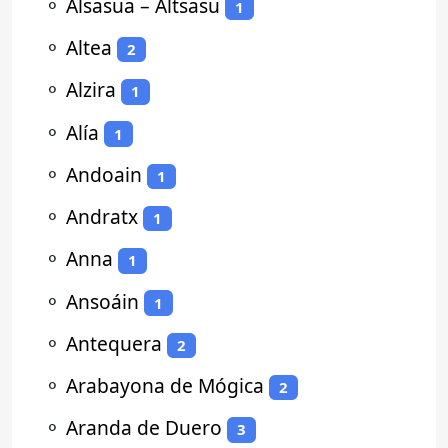
⚬
Alsasua – Altsasu
1
⚬
Altea
2
⚬
Alzira
1
⚬
Alía
1
⚬
Andoain
1
⚬
Andratx
1
⚬
Anna
1
⚬
Ansoáin
1
⚬
Antequera
2
⚬
Arabayona de Mógica
2
⚬
Aranda de Duero
3