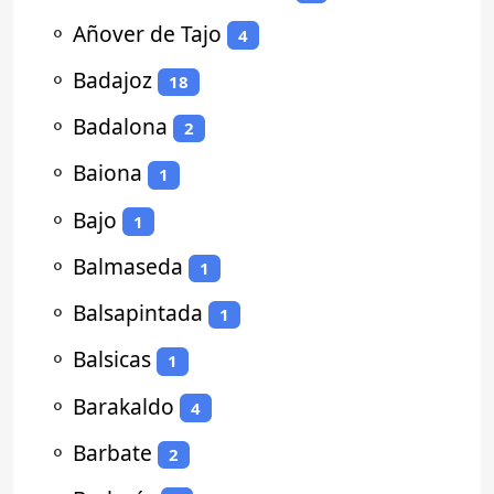
⚬
Añover de Tajo
4
⚬
Badajoz
18
⚬
Badalona
2
⚬
Baiona
1
⚬
Bajo
1
⚬
Balmaseda
1
⚬
Balsapintada
1
⚬
Balsicas
1
⚬
Barakaldo
4
⚬
Barbate
2