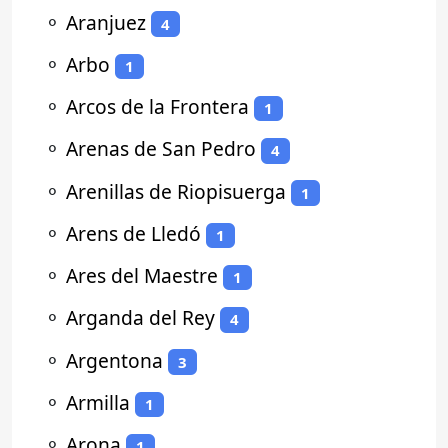
⚬
Aranjuez
4
⚬
Arbo
1
⚬
Arcos de la Frontera
1
⚬
Arenas de San Pedro
4
⚬
Arenillas de Riopisuerga
1
⚬
Arens de Lledó
1
⚬
Ares del Maestre
1
⚬
Arganda del Rey
4
⚬
Argentona
3
⚬
Armilla
1
⚬
Arona
1