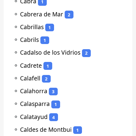
⚬
Cabra
1
⚬
Cabrera de Mar
2
⚬
Cabrillas
1
⚬
Cabrils
1
⚬
Cadalso de los Vidrios
2
⚬
Cadrete
1
⚬
Calafell
2
⚬
Calahorra
3
⚬
Calasparra
1
⚬
Calatayud
4
⚬
Caldes de Montbui
1