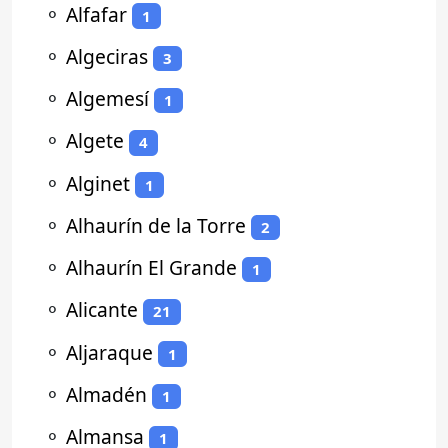
⚬
Alfafar
1
⚬
Algeciras
3
⚬
Algemesí
1
⚬
Algete
4
⚬
Alginet
1
⚬
Alhaurín de la Torre
2
⚬
Alhaurín El Grande
1
⚬
Alicante
21
⚬
Aljaraque
1
⚬
Almadén
1
⚬
Almansa
1