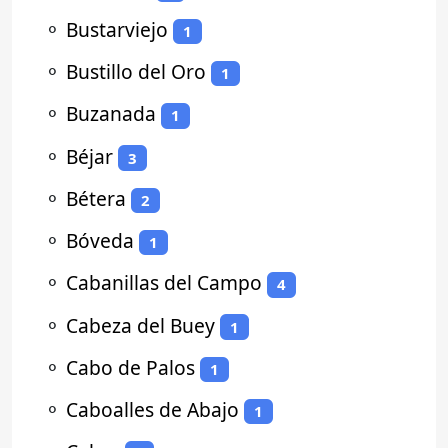
⚬
Bustarviejo
1
⚬
Bustillo del Oro
1
⚬
Buzanada
1
⚬
Béjar
3
⚬
Bétera
2
⚬
Bóveda
1
⚬
Cabanillas del Campo
4
⚬
Cabeza del Buey
1
⚬
Cabo de Palos
1
⚬
Caboalles de Abajo
1