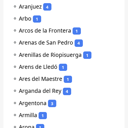
⚬
Aranjuez
4
⚬
Arbo
1
⚬
Arcos de la Frontera
1
⚬
Arenas de San Pedro
4
⚬
Arenillas de Riopisuerga
1
⚬
Arens de Lledó
1
⚬
Ares del Maestre
1
⚬
Arganda del Rey
4
⚬
Argentona
3
⚬
Armilla
1
⚬
Arona
1