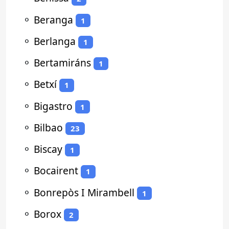
⚬
Beranga
1
⚬
Berlanga
1
⚬
Bertamiráns
1
⚬
Betxí
1
⚬
Bigastro
1
⚬
Bilbao
23
⚬
Biscay
1
⚬
Bocairent
1
⚬
Bonrepòs I Mirambell
1
⚬
Borox
2