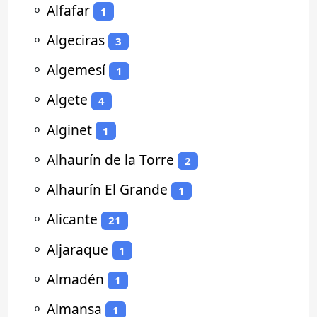
⚬
Alfafar
1
⚬
Algeciras
3
⚬
Algemesí
1
⚬
Algete
4
⚬
Alginet
1
⚬
Alhaurín de la Torre
2
⚬
Alhaurín El Grande
1
⚬
Alicante
21
⚬
Aljaraque
1
⚬
Almadén
1
⚬
Almansa
1