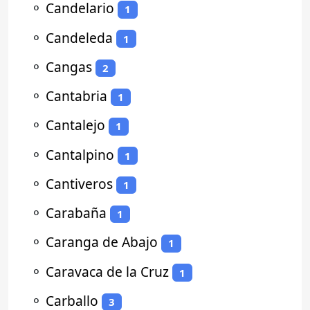
⚬
Candelario
1
⚬
Candeleda
1
⚬
Cangas
2
⚬
Cantabria
1
⚬
Cantalejo
1
⚬
Cantalpino
1
⚬
Cantiveros
1
⚬
Carabaña
1
⚬
Caranga de Abajo
1
⚬
Caravaca de la Cruz
1
⚬
Carballo
3