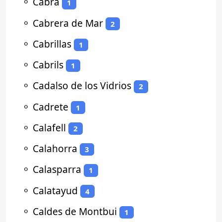
⚬
Cabra
1
⚬
Cabrera de Mar
2
⚬
Cabrillas
1
⚬
Cabrils
1
⚬
Cadalso de los Vidrios
2
⚬
Cadrete
1
⚬
Calafell
2
⚬
Calahorra
3
⚬
Calasparra
1
⚬
Calatayud
4
⚬
Caldes de Montbui
1