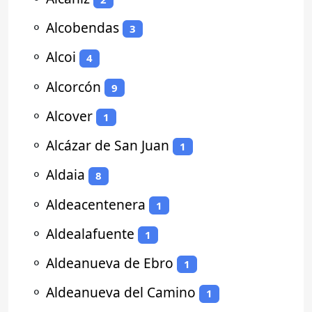
⚬
Alcobendas
3
⚬
Alcoi
4
⚬
Alcorcón
9
⚬
Alcover
1
⚬
Alcázar de San Juan
1
⚬
Aldaia
8
⚬
Aldeacentenera
1
⚬
Aldealafuente
1
⚬
Aldeanueva de Ebro
1
⚬
Aldeanueva del Camino
1