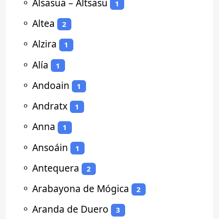
⚬
Alsasua – Altsasu
1
⚬
Altea
2
⚬
Alzira
1
⚬
Alía
1
⚬
Andoain
1
⚬
Andratx
1
⚬
Anna
1
⚬
Ansoáin
1
⚬
Antequera
2
⚬
Arabayona de Mógica
2
⚬
Aranda de Duero
3