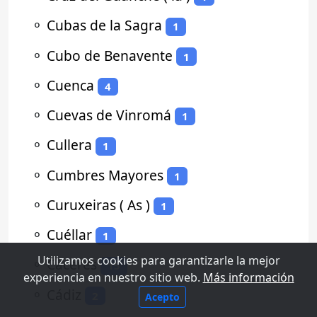
⚬
Cubas de la Sagra
1
⚬
Cubo de Benavente
1
⚬
Cuenca
4
⚬
Cuevas de Vinromá
1
⚬
Cullera
1
⚬
Cumbres Mayores
1
⚬
Curuxeiras ( As )
1
⚬
Cuéllar
1
Utilizamos cookies para garantizarle la mejor
⚬
Cáceres
15
experiencia en nuestro sitio web.
Más información
⚬
Cádiz
2
Acepto