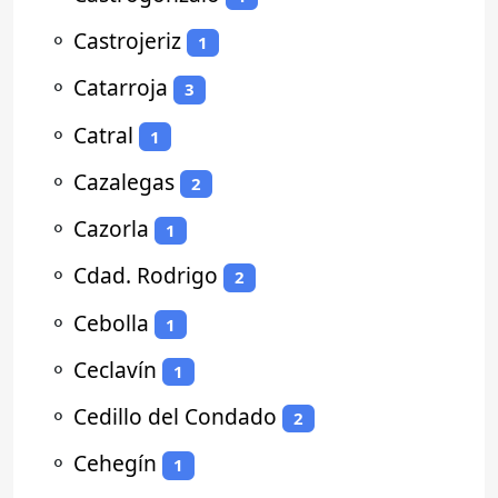
⚬
Castrojeriz
1
⚬
Catarroja
3
⚬
Catral
1
⚬
Cazalegas
2
⚬
Cazorla
1
⚬
Cdad. Rodrigo
2
⚬
Cebolla
1
⚬
Ceclavín
1
⚬
Cedillo del Condado
2
⚬
Cehegín
1