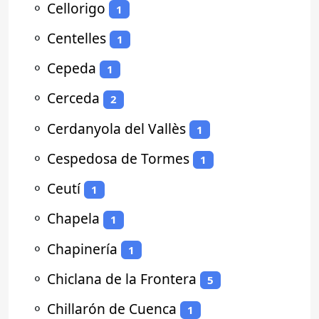
⚬
Cellorigo
1
⚬
Centelles
1
⚬
Cepeda
1
⚬
Cerceda
2
⚬
Cerdanyola del Vallès
1
⚬
Cespedosa de Tormes
1
⚬
Ceutí
1
⚬
Chapela
1
⚬
Chapinería
1
⚬
Chiclana de la Frontera
5
⚬
Chillarón de Cuenca
1