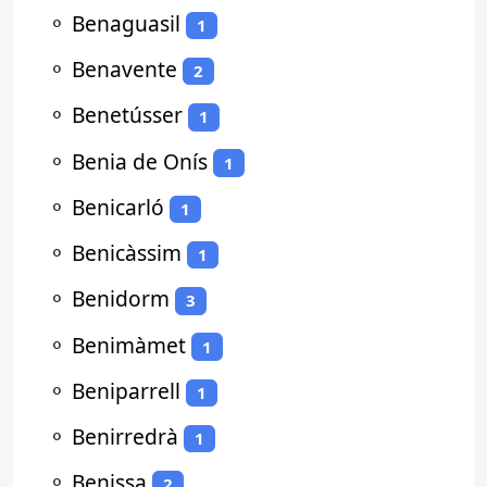
⚬
Benaguasil
1
⚬
Benavente
2
⚬
Benetússer
1
⚬
Benia de Onís
1
⚬
Benicarló
1
⚬
Benicàssim
1
⚬
Benidorm
3
⚬
Benimàmet
1
⚬
Beniparrell
1
⚬
Benirredrà
1
⚬
Benissa
2