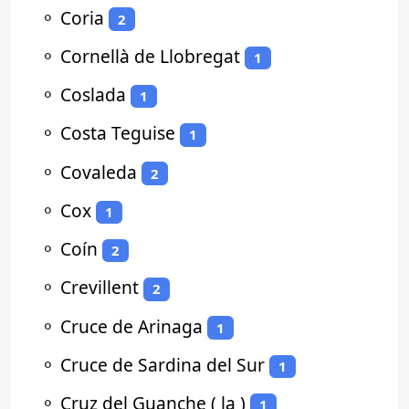
⚬
Coria
2
⚬
Cornellà de Llobregat
1
⚬
Coslada
1
⚬
Costa Teguise
1
⚬
Covaleda
2
⚬
Cox
1
⚬
Coín
2
⚬
Crevillent
2
⚬
Cruce de Arinaga
1
⚬
Cruce de Sardina del Sur
1
⚬
Cruz del Guanche ( la )
1