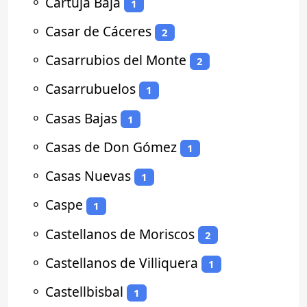
⚬
Cartuja Baja
1
⚬
Casar de Cáceres
2
⚬
Casarrubios del Monte
2
⚬
Casarrubuelos
1
⚬
Casas Bajas
1
⚬
Casas de Don Gómez
1
⚬
Casas Nuevas
1
⚬
Caspe
1
⚬
Castellanos de Moriscos
2
⚬
Castellanos de Villiquera
1
⚬
Castellbisbal
1