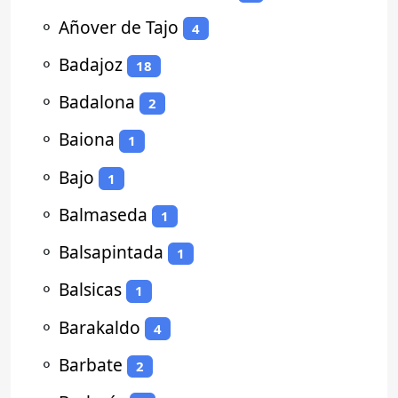
⚬
Añover de Tajo
4
⚬
Badajoz
18
⚬
Badalona
2
⚬
Baiona
1
⚬
Bajo
1
⚬
Balmaseda
1
⚬
Balsapintada
1
⚬
Balsicas
1
⚬
Barakaldo
4
⚬
Barbate
2