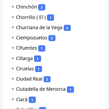
⚬
Chinchón
2
⚬
Chorrillo ( El )
1
⚬
Churriana de la Vega
2
⚬
Ciempozuelos
2
⚬
Cifuentes
1
⚬
Cillarga
1
⚬
Ciruelas
1
⚬
Ciudad Real
2
⚬
Ciutadella de Menorca
1
⚬
Clará
1