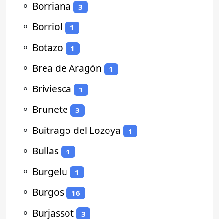
⚬
Borriana
3
⚬
Borriol
1
⚬
Botazo
1
⚬
Brea de Aragón
1
⚬
Briviesca
1
⚬
Brunete
3
⚬
Buitrago del Lozoya
1
⚬
Bullas
1
⚬
Burgelu
1
⚬
Burgos
16
⚬
Burjassot
3