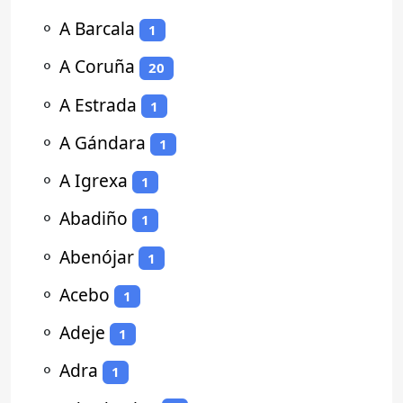
⚬
A Barcala
1
⚬
A Coruña
20
⚬
A Estrada
1
⚬
A Gándara
1
⚬
A Igrexa
1
⚬
Abadiño
1
⚬
Abenójar
1
⚬
Acebo
1
⚬
Adeje
1
⚬
Adra
1