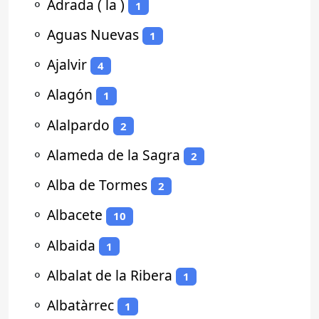
⚬
Adrada ( la )
1
⚬
Aguas Nuevas
1
⚬
Ajalvir
4
⚬
Alagón
1
⚬
Alalpardo
2
⚬
Alameda de la Sagra
2
⚬
Alba de Tormes
2
⚬
Albacete
10
⚬
Albaida
1
⚬
Albalat de la Ribera
1
⚬
Albatàrrec
1