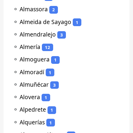
⚬
Almassora
2
⚬
Almeida de Sayago
1
⚬
Almendralejo
3
⚬
Almería
12
⚬
Almoguera
1
⚬
Almoradí
1
⚬
Almuñécar
3
⚬
Alovera
1
⚬
Alpedrete
1
⚬
Alquerías
1