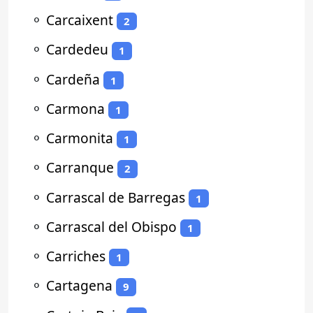
⚬
Carcaixent
2
⚬
Cardedeu
1
⚬
Cardeña
1
⚬
Carmona
1
⚬
Carmonita
1
⚬
Carranque
2
⚬
Carrascal de Barregas
1
⚬
Carrascal del Obispo
1
⚬
Carriches
1
⚬
Cartagena
9