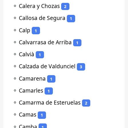
⚬
Calera y Chozas
2
⚬
Callosa de Segura
1
⚬
Calp
1
⚬
Calvarrasa de Arriba
1
⚬
Calvià
1
⚬
Calzada de Valdunciel
3
⚬
Camarena
1
⚬
Camarles
1
⚬
Camarma de Esteruelas
2
⚬
Camas
1
⚬
Camba
1