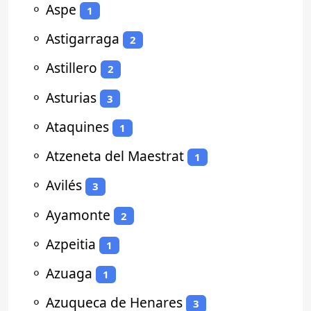
⚬
Aspe
1
⚬
Astigarraga
2
⚬
Astillero
2
⚬
Asturias
3
⚬
Ataquines
1
⚬
Atzeneta del Maestrat
1
⚬
Avilés
3
⚬
Ayamonte
2
⚬
Azpeitia
1
⚬
Azuaga
1
⚬
Azuqueca de Henares
3