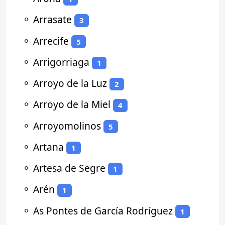
⚬
Arrasate
3
⚬
Arrecife
5
⚬
Arrigorriaga
1
⚬
Arroyo de la Luz
2
⚬
Arroyo de la Miel
4
⚬
Arroyomolinos
5
⚬
Artana
1
⚬
Artesa de Segre
1
⚬
Arén
1
⚬
As Pontes de García Rodríguez
1