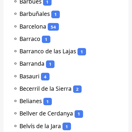
⚬
Barbués
1
⚬
Barbuñales
1
⚬
Barcelona
54
⚬
Barraco
1
⚬
Barranco de las Lajas
1
⚬
Barranda
1
⚬
Basauri
4
⚬
Becerril de la Sierra
2
⚬
Belianes
1
⚬
Bellver de Cerdanya
1
⚬
Belvís de la Jara
1