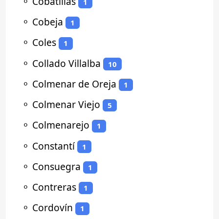
⚬
Cobatillas
1
⚬
Cobeja
1
⚬
Coles
1
⚬
Collado Villalba
10
⚬
Colmenar de Oreja
1
⚬
Colmenar Viejo
5
⚬
Colmenarejo
1
⚬
Constantí
1
⚬
Consuegra
1
⚬
Contreras
1
⚬
Cordovín
1