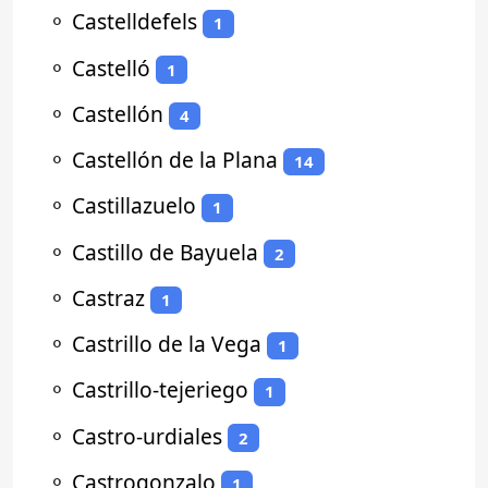
⚬
Castelldefels
1
⚬
Castelló
1
⚬
Castellón
4
⚬
Castellón de la Plana
14
⚬
Castillazuelo
1
⚬
Castillo de Bayuela
2
⚬
Castraz
1
⚬
Castrillo de la Vega
1
⚬
Castrillo-tejeriego
1
⚬
Castro-urdiales
2
⚬
Castrogonzalo
1