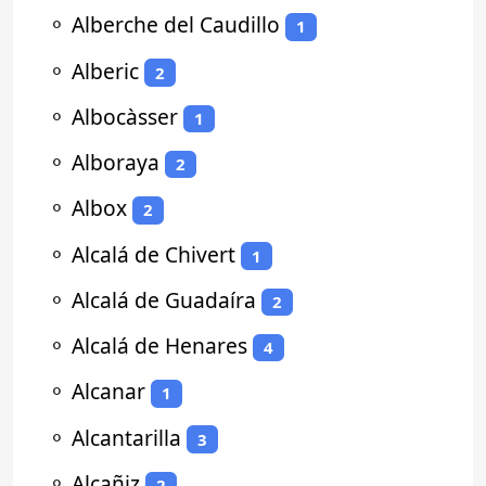
⚬
Alberche del Caudillo
1
⚬
Alberic
2
⚬
Albocàsser
1
⚬
Alboraya
2
⚬
Albox
2
⚬
Alcalá de Chivert
1
⚬
Alcalá de Guadaíra
2
⚬
Alcalá de Henares
4
⚬
Alcanar
1
⚬
Alcantarilla
3
⚬
Alcañiz
2