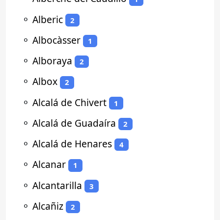
⚬
Alberic
2
⚬
Albocàsser
1
⚬
Alboraya
2
⚬
Albox
2
⚬
Alcalá de Chivert
1
⚬
Alcalá de Guadaíra
2
⚬
Alcalá de Henares
4
⚬
Alcanar
1
⚬
Alcantarilla
3
⚬
Alcañiz
2