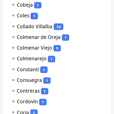
⚬
Cobeja
1
⚬
Coles
1
⚬
Collado Villalba
10
⚬
Colmenar de Oreja
1
⚬
Colmenar Viejo
5
⚬
Colmenarejo
1
⚬
Constantí
1
⚬
Consuegra
1
⚬
Contreras
1
⚬
Cordovín
1
⚬
Coria
2