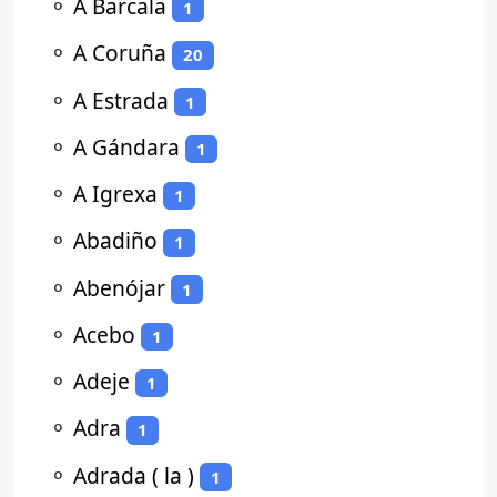
⚬
A Barcala
1
⚬
A Coruña
20
⚬
A Estrada
1
⚬
A Gándara
1
⚬
A Igrexa
1
⚬
Abadiño
1
⚬
Abenójar
1
⚬
Acebo
1
⚬
Adeje
1
⚬
Adra
1
⚬
Adrada ( la )
1