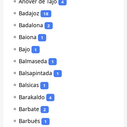
⚬
Añover de Tajo
4
⚬
Badajoz
18
⚬
Badalona
2
⚬
Baiona
1
⚬
Bajo
1
⚬
Balmaseda
1
⚬
Balsapintada
1
⚬
Balsicas
1
⚬
Barakaldo
4
⚬
Barbate
2
⚬
Barbués
1