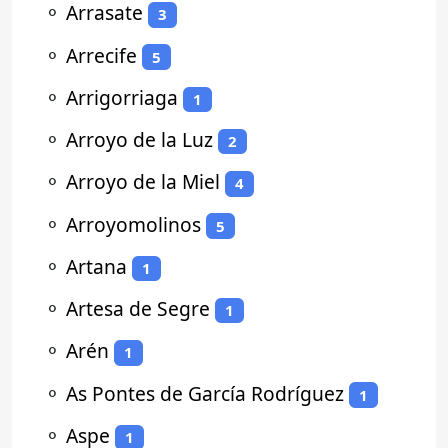
⚬
Arrasate
3
⚬
Arrecife
5
⚬
Arrigorriaga
1
⚬
Arroyo de la Luz
2
⚬
Arroyo de la Miel
4
⚬
Arroyomolinos
5
⚬
Artana
1
⚬
Artesa de Segre
1
⚬
Arén
1
⚬
As Pontes de García Rodríguez
1
⚬
Aspe
1