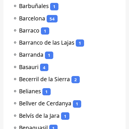
⚬
Barbuñales
1
⚬
Barcelona
54
⚬
Barraco
1
⚬
Barranco de las Lajas
1
⚬
Barranda
1
⚬
Basauri
4
⚬
Becerril de la Sierra
2
⚬
Belianes
1
⚬
Bellver de Cerdanya
1
⚬
Belvís de la Jara
1
⚬
Benaguasil
1