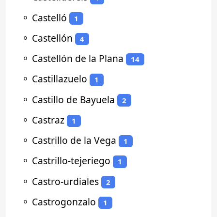
⚬
Castelló
1
⚬
Castellón
4
⚬
Castellón de la Plana
14
⚬
Castillazuelo
1
⚬
Castillo de Bayuela
2
⚬
Castraz
1
⚬
Castrillo de la Vega
1
⚬
Castrillo-tejeriego
1
⚬
Castro-urdiales
2
⚬
Castrogonzalo
1