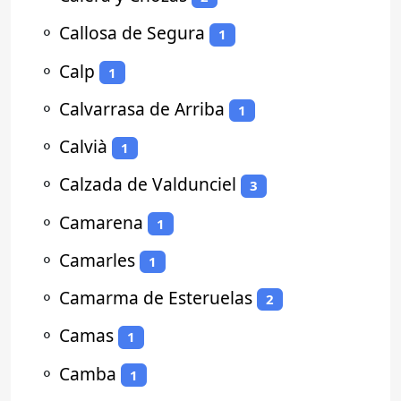
⚬
Callosa de Segura
1
⚬
Calp
1
⚬
Calvarrasa de Arriba
1
⚬
Calvià
1
⚬
Calzada de Valdunciel
3
⚬
Camarena
1
⚬
Camarles
1
⚬
Camarma de Esteruelas
2
⚬
Camas
1
⚬
Camba
1