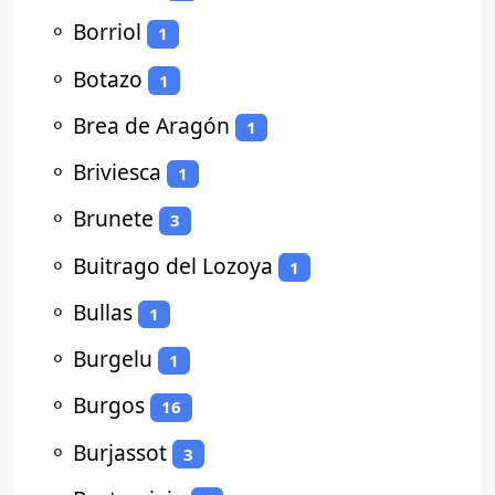
⚬
Borriol
1
⚬
Botazo
1
⚬
Brea de Aragón
1
⚬
Briviesca
1
⚬
Brunete
3
⚬
Buitrago del Lozoya
1
⚬
Bullas
1
⚬
Burgelu
1
⚬
Burgos
16
⚬
Burjassot
3