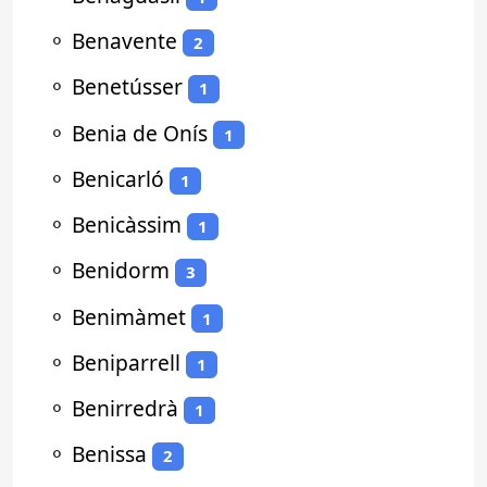
⚬
Benavente
2
⚬
Benetússer
1
⚬
Benia de Onís
1
⚬
Benicarló
1
⚬
Benicàssim
1
⚬
Benidorm
3
⚬
Benimàmet
1
⚬
Beniparrell
1
⚬
Benirredrà
1
⚬
Benissa
2