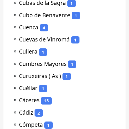
⚬
Cubas de la Sagra
1
⚬
Cubo de Benavente
1
⚬
Cuenca
4
⚬
Cuevas de Vinromá
1
⚬
Cullera
1
⚬
Cumbres Mayores
1
⚬
Curuxeiras ( As )
1
⚬
Cuéllar
1
⚬
Cáceres
15
⚬
Cádiz
2
⚬
Cómpeta
1