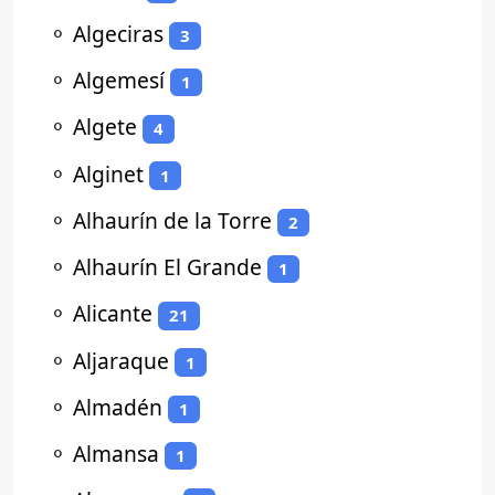
⚬
Algeciras
3
⚬
Algemesí
1
⚬
Algete
4
⚬
Alginet
1
⚬
Alhaurín de la Torre
2
⚬
Alhaurín El Grande
1
⚬
Alicante
21
⚬
Aljaraque
1
⚬
Almadén
1
⚬
Almansa
1