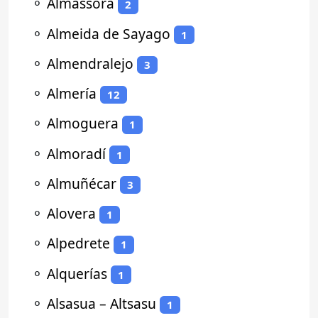
⚬
Almassora
2
⚬
Almeida de Sayago
1
⚬
Almendralejo
3
⚬
Almería
12
⚬
Almoguera
1
⚬
Almoradí
1
⚬
Almuñécar
3
⚬
Alovera
1
⚬
Alpedrete
1
⚬
Alquerías
1
⚬
Alsasua – Altsasu
1