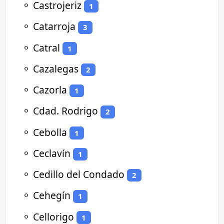
⚬
Castrojeriz
1
⚬
Catarroja
3
⚬
Catral
1
⚬
Cazalegas
2
⚬
Cazorla
1
⚬
Cdad. Rodrigo
2
⚬
Cebolla
1
⚬
Ceclavín
1
⚬
Cedillo del Condado
2
⚬
Cehegín
1
⚬
Cellorigo
1