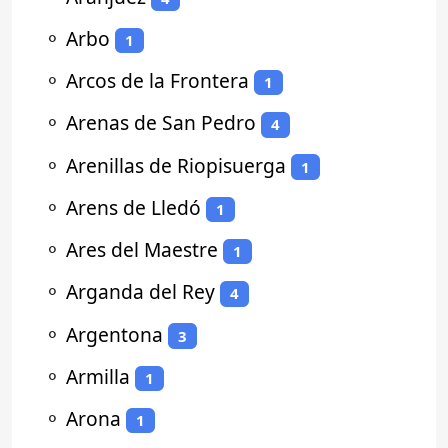
⚬
Arbo
1
⚬
Arcos de la Frontera
1
⚬
Arenas de San Pedro
4
⚬
Arenillas de Riopisuerga
1
⚬
Arens de Lledó
1
⚬
Ares del Maestre
1
⚬
Arganda del Rey
4
⚬
Argentona
3
⚬
Armilla
1
⚬
Arona
1