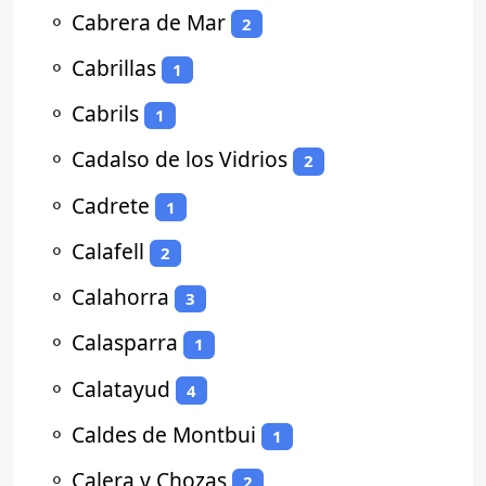
⚬
Cabrera de Mar
2
⚬
Cabrillas
1
⚬
Cabrils
1
⚬
Cadalso de los Vidrios
2
⚬
Cadrete
1
⚬
Calafell
2
⚬
Calahorra
3
⚬
Calasparra
1
⚬
Calatayud
4
⚬
Caldes de Montbui
1
⚬
Calera y Chozas
2