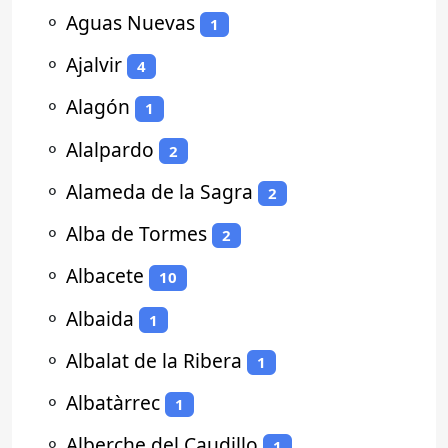
⚬
Aguas Nuevas
1
⚬
Ajalvir
4
⚬
Alagón
1
⚬
Alalpardo
2
⚬
Alameda de la Sagra
2
⚬
Alba de Tormes
2
⚬
Albacete
10
⚬
Albaida
1
⚬
Albalat de la Ribera
1
⚬
Albatàrrec
1
⚬
Alberche del Caudillo
1