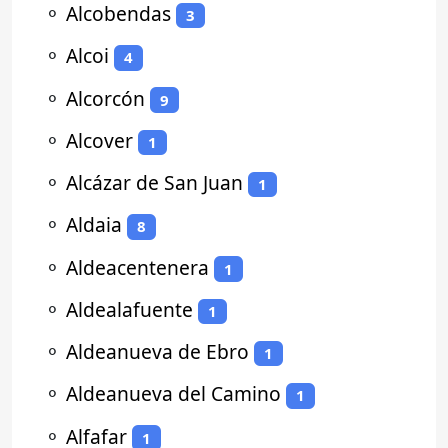
⚬
Alcobendas
3
⚬
Alcoi
4
⚬
Alcorcón
9
⚬
Alcover
1
⚬
Alcázar de San Juan
1
⚬
Aldaia
8
⚬
Aldeacentenera
1
⚬
Aldealafuente
1
⚬
Aldeanueva de Ebro
1
⚬
Aldeanueva del Camino
1
⚬
Alfafar
1