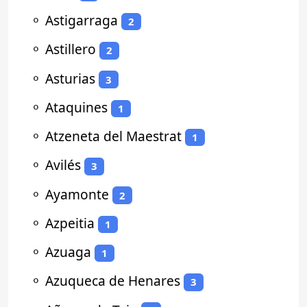
⚬
Astigarraga
2
⚬
Astillero
2
⚬
Asturias
3
⚬
Ataquines
1
⚬
Atzeneta del Maestrat
1
⚬
Avilés
3
⚬
Ayamonte
2
⚬
Azpeitia
1
⚬
Azuaga
1
⚬
Azuqueca de Henares
3