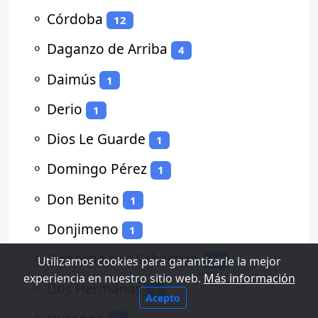
⚬
Córdoba
12
⚬
Daganzo de Arriba
4
⚬
Daimús
1
⚬
Derio
1
⚬
Dios Le Guarde
1
⚬
Domingo Pérez
1
⚬
Don Benito
1
⚬
Donjimeno
1
⚬
Donostia-san Sebastian
13
Utilizamos cookies para garantizarle la mejor
experiencia en nuestro sitio web.
Más información
⚬
Dos Hermanas
1
Acepto