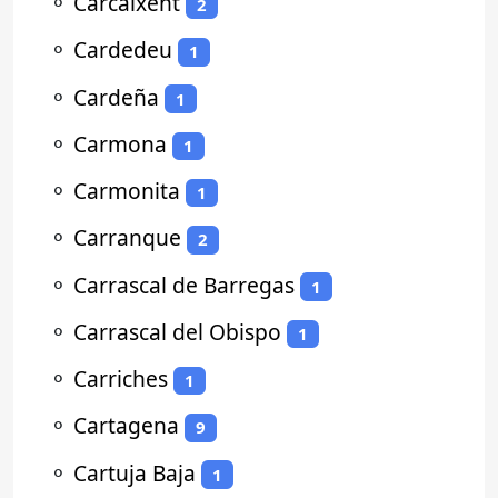
⚬
Carcaixent
2
⚬
Cardedeu
1
⚬
Cardeña
1
⚬
Carmona
1
⚬
Carmonita
1
⚬
Carranque
2
⚬
Carrascal de Barregas
1
⚬
Carrascal del Obispo
1
⚬
Carriches
1
⚬
Cartagena
9
⚬
Cartuja Baja
1