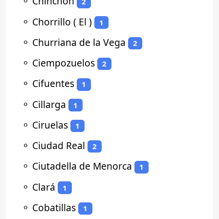
⚬
Chinchón
2
⚬
Chorrillo ( El )
1
⚬
Churriana de la Vega
2
⚬
Ciempozuelos
2
⚬
Cifuentes
1
⚬
Cillarga
1
⚬
Ciruelas
1
⚬
Ciudad Real
2
⚬
Ciutadella de Menorca
1
⚬
Clará
1
⚬
Cobatillas
1