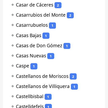
⚬
Casar de Cáceres
2
⚬
Casarrubios del Monte
2
⚬
Casarrubuelos
1
⚬
Casas Bajas
1
⚬
Casas de Don Gómez
1
⚬
Casas Nuevas
1
⚬
Caspe
1
⚬
Castellanos de Moriscos
2
⚬
Castellanos de Villiquera
1
⚬
Castellbisbal
1
⚬
Castelldefels
1