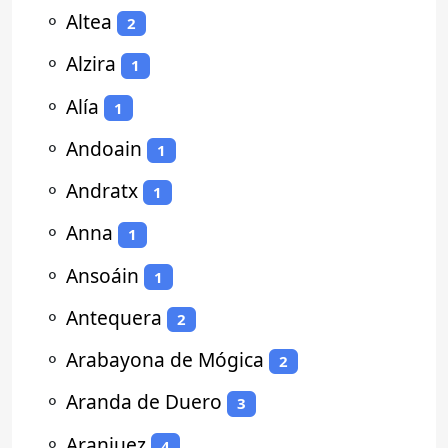
⚬
Altea
2
⚬
Alzira
1
⚬
Alía
1
⚬
Andoain
1
⚬
Andratx
1
⚬
Anna
1
⚬
Ansoáin
1
⚬
Antequera
2
⚬
Arabayona de Mógica
2
⚬
Aranda de Duero
3
⚬
Aranjuez
4