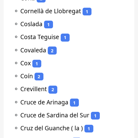
⚬
Cornellà de Llobregat
1
⚬
Coslada
1
⚬
Costa Teguise
1
⚬
Covaleda
2
⚬
Cox
1
⚬
Coín
2
⚬
Crevillent
2
⚬
Cruce de Arinaga
1
⚬
Cruce de Sardina del Sur
1
⚬
Cruz del Guanche ( la )
1