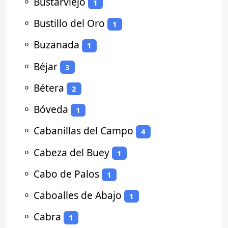
⚬
Bustarviejo
1
⚬
Bustillo del Oro
1
⚬
Buzanada
1
⚬
Béjar
3
⚬
Bétera
2
⚬
Bóveda
1
⚬
Cabanillas del Campo
4
⚬
Cabeza del Buey
1
⚬
Cabo de Palos
1
⚬
Caboalles de Abajo
1
⚬
Cabra
1