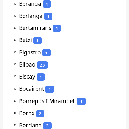
⚬
Beranga
1
⚬
Berlanga
1
⚬
Bertamiráns
1
⚬
Betxí
1
⚬
Bigastro
1
⚬
Bilbao
23
⚬
Biscay
1
⚬
Bocairent
1
⚬
Bonrepòs I Mirambell
1
⚬
Borox
2
⚬
Borriana
3