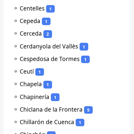
⚬
Centelles
1
⚬
Cepeda
1
⚬
Cerceda
2
⚬
Cerdanyola del Vallès
1
⚬
Cespedosa de Tormes
1
⚬
Ceutí
1
⚬
Chapela
1
⚬
Chapinería
1
⚬
Chiclana de la Frontera
5
⚬
Chillarón de Cuenca
1