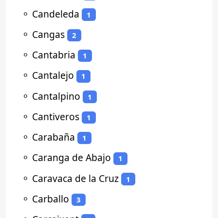
⚬
Candeleda
1
⚬
Cangas
2
⚬
Cantabria
1
⚬
Cantalejo
1
⚬
Cantalpino
1
⚬
Cantiveros
1
⚬
Carabaña
1
⚬
Caranga de Abajo
1
⚬
Caravaca de la Cruz
1
⚬
Carballo
3