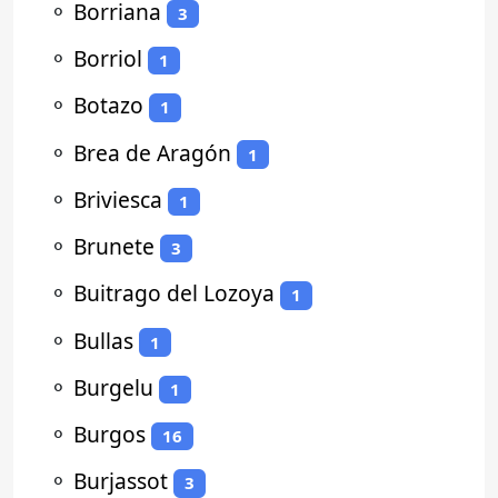
⚬
Borriana
3
⚬
Borriol
1
⚬
Botazo
1
⚬
Brea de Aragón
1
⚬
Briviesca
1
⚬
Brunete
3
⚬
Buitrago del Lozoya
1
⚬
Bullas
1
⚬
Burgelu
1
⚬
Burgos
16
⚬
Burjassot
3