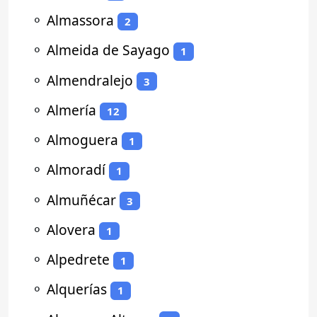
⚬
Almassora
2
⚬
Almeida de Sayago
1
⚬
Almendralejo
3
⚬
Almería
12
⚬
Almoguera
1
⚬
Almoradí
1
⚬
Almuñécar
3
⚬
Alovera
1
⚬
Alpedrete
1
⚬
Alquerías
1