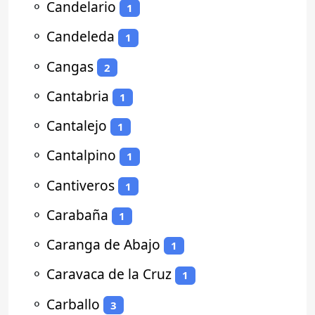
⚬
Candelario
1
⚬
Candeleda
1
⚬
Cangas
2
⚬
Cantabria
1
⚬
Cantalejo
1
⚬
Cantalpino
1
⚬
Cantiveros
1
⚬
Carabaña
1
⚬
Caranga de Abajo
1
⚬
Caravaca de la Cruz
1
⚬
Carballo
3