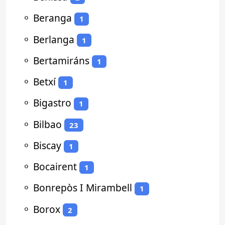
⚬
Beranga
1
⚬
Berlanga
1
⚬
Bertamiráns
1
⚬
Betxí
1
⚬
Bigastro
1
⚬
Bilbao
23
⚬
Biscay
1
⚬
Bocairent
1
⚬
Bonrepòs I Mirambell
1
⚬
Borox
2