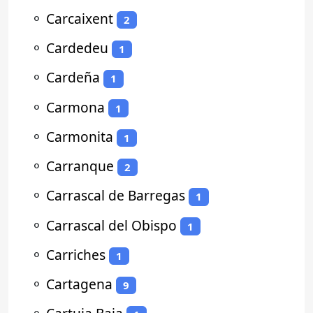
⚬
Carcaixent
2
⚬
Cardedeu
1
⚬
Cardeña
1
⚬
Carmona
1
⚬
Carmonita
1
⚬
Carranque
2
⚬
Carrascal de Barregas
1
⚬
Carrascal del Obispo
1
⚬
Carriches
1
⚬
Cartagena
9