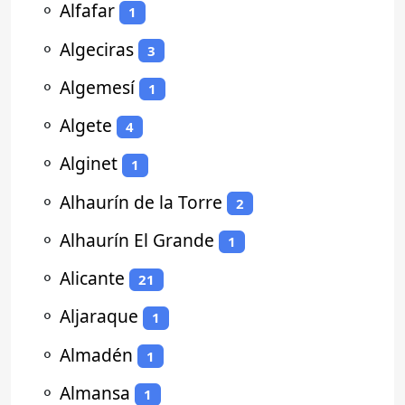
⚬
Alfafar
1
⚬
Algeciras
3
⚬
Algemesí
1
⚬
Algete
4
⚬
Alginet
1
⚬
Alhaurín de la Torre
2
⚬
Alhaurín El Grande
1
⚬
Alicante
21
⚬
Aljaraque
1
⚬
Almadén
1
⚬
Almansa
1