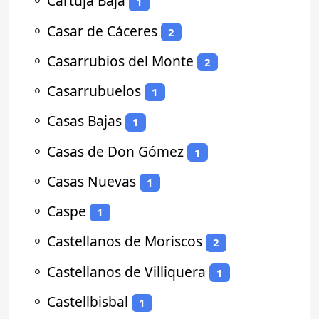
⚬
Cartuja Baja
1
⚬
Casar de Cáceres
2
⚬
Casarrubios del Monte
2
⚬
Casarrubuelos
1
⚬
Casas Bajas
1
⚬
Casas de Don Gómez
1
⚬
Casas Nuevas
1
⚬
Caspe
1
⚬
Castellanos de Moriscos
2
⚬
Castellanos de Villiquera
1
⚬
Castellbisbal
1