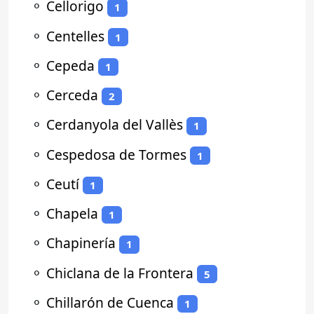
⚬
Cellorigo
1
⚬
Centelles
1
⚬
Cepeda
1
⚬
Cerceda
2
⚬
Cerdanyola del Vallès
1
⚬
Cespedosa de Tormes
1
⚬
Ceutí
1
⚬
Chapela
1
⚬
Chapinería
1
⚬
Chiclana de la Frontera
5
⚬
Chillarón de Cuenca
1