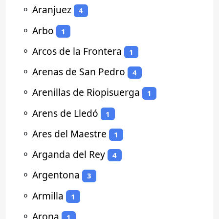
⚬
Aranjuez
4
⚬
Arbo
1
⚬
Arcos de la Frontera
1
⚬
Arenas de San Pedro
4
⚬
Arenillas de Riopisuerga
1
⚬
Arens de Lledó
1
⚬
Ares del Maestre
1
⚬
Arganda del Rey
4
⚬
Argentona
3
⚬
Armilla
1
⚬
Arona
1