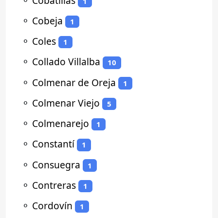
⚬
Cobatillas
1
⚬
Cobeja
1
⚬
Coles
1
⚬
Collado Villalba
10
⚬
Colmenar de Oreja
1
⚬
Colmenar Viejo
5
⚬
Colmenarejo
1
⚬
Constantí
1
⚬
Consuegra
1
⚬
Contreras
1
⚬
Cordovín
1