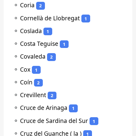
⚬
Coria
2
⚬
Cornellà de Llobregat
1
⚬
Coslada
1
⚬
Costa Teguise
1
⚬
Covaleda
2
⚬
Cox
1
⚬
Coín
2
⚬
Crevillent
2
⚬
Cruce de Arinaga
1
⚬
Cruce de Sardina del Sur
1
⚬
Cruz del Guanche ( la )
1