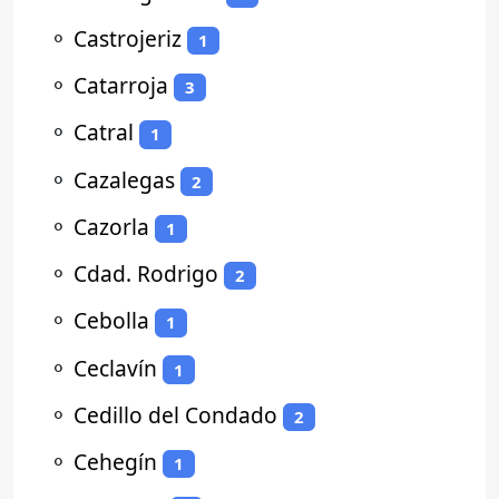
⚬
Castrojeriz
1
⚬
Catarroja
3
⚬
Catral
1
⚬
Cazalegas
2
⚬
Cazorla
1
⚬
Cdad. Rodrigo
2
⚬
Cebolla
1
⚬
Ceclavín
1
⚬
Cedillo del Condado
2
⚬
Cehegín
1