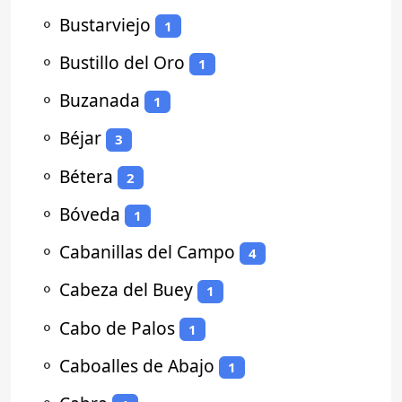
⚬
Bustarviejo
1
⚬
Bustillo del Oro
1
⚬
Buzanada
1
⚬
Béjar
3
⚬
Bétera
2
⚬
Bóveda
1
⚬
Cabanillas del Campo
4
⚬
Cabeza del Buey
1
⚬
Cabo de Palos
1
⚬
Caboalles de Abajo
1