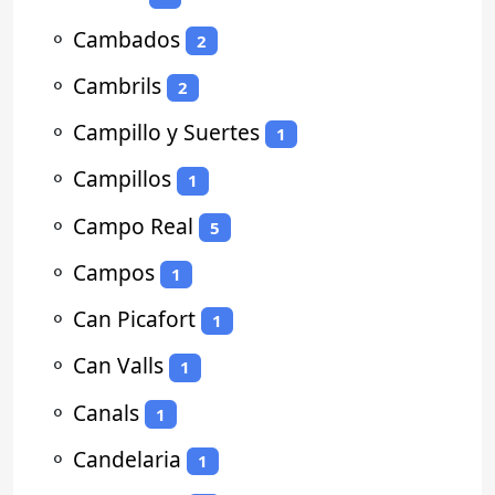
⚬
Cambados
2
⚬
Cambrils
2
⚬
Campillo y Suertes
1
⚬
Campillos
1
⚬
Campo Real
5
⚬
Campos
1
⚬
Can Picafort
1
⚬
Can Valls
1
⚬
Canals
1
⚬
Candelaria
1