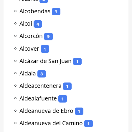
⚬
Alcobendas
3
⚬
Alcoi
4
⚬
Alcorcón
9
⚬
Alcover
1
⚬
Alcázar de San Juan
1
⚬
Aldaia
8
⚬
Aldeacentenera
1
⚬
Aldealafuente
1
⚬
Aldeanueva de Ebro
1
⚬
Aldeanueva del Camino
1