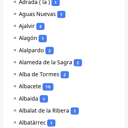
⚬
Adrada ( la )
1
⚬
Aguas Nuevas
1
⚬
Ajalvir
4
⚬
Alagón
1
⚬
Alalpardo
2
⚬
Alameda de la Sagra
2
⚬
Alba de Tormes
2
⚬
Albacete
10
⚬
Albaida
1
⚬
Albalat de la Ribera
1
⚬
Albatàrrec
1