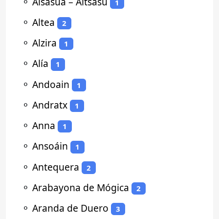
⚬
Alsasua – Altsasu
1
⚬
Altea
2
⚬
Alzira
1
⚬
Alía
1
⚬
Andoain
1
⚬
Andratx
1
⚬
Anna
1
⚬
Ansoáin
1
⚬
Antequera
2
⚬
Arabayona de Mógica
2
⚬
Aranda de Duero
3