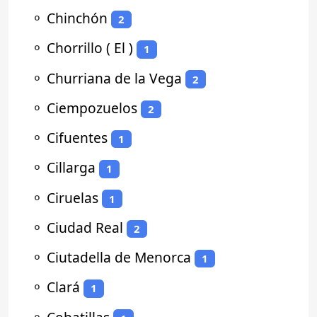
⚬
Chinchón
2
⚬
Chorrillo ( El )
1
⚬
Churriana de la Vega
2
⚬
Ciempozuelos
2
⚬
Cifuentes
1
⚬
Cillarga
1
⚬
Ciruelas
1
⚬
Ciudad Real
2
⚬
Ciutadella de Menorca
1
⚬
Clará
1