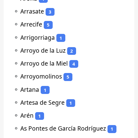
⚬
Arrasate
3
⚬
Arrecife
5
⚬
Arrigorriaga
1
⚬
Arroyo de la Luz
2
⚬
Arroyo de la Miel
4
⚬
Arroyomolinos
5
⚬
Artana
1
⚬
Artesa de Segre
1
⚬
Arén
1
⚬
As Pontes de García Rodríguez
1