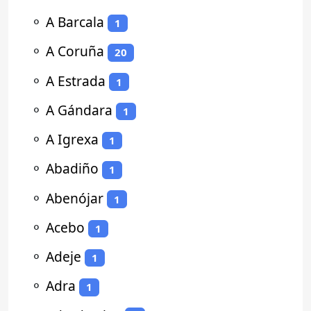
⚬
A Barcala
1
⚬
A Coruña
20
⚬
A Estrada
1
⚬
A Gándara
1
⚬
A Igrexa
1
⚬
Abadiño
1
⚬
Abenójar
1
⚬
Acebo
1
⚬
Adeje
1
⚬
Adra
1