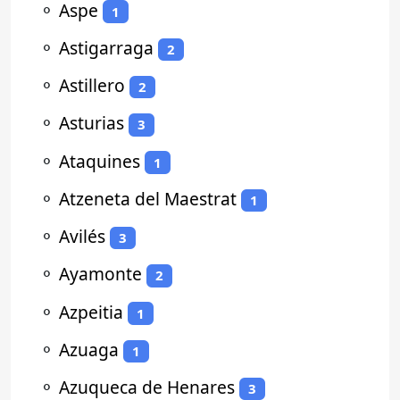
⚬
Aspe
1
⚬
Astigarraga
2
⚬
Astillero
2
⚬
Asturias
3
⚬
Ataquines
1
⚬
Atzeneta del Maestrat
1
⚬
Avilés
3
⚬
Ayamonte
2
⚬
Azpeitia
1
⚬
Azuaga
1
⚬
Azuqueca de Henares
3