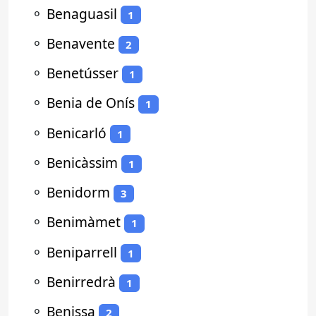
⚬
Benaguasil
1
⚬
Benavente
2
⚬
Benetússer
1
⚬
Benia de Onís
1
⚬
Benicarló
1
⚬
Benicàssim
1
⚬
Benidorm
3
⚬
Benimàmet
1
⚬
Beniparrell
1
⚬
Benirredrà
1
⚬
Benissa
2