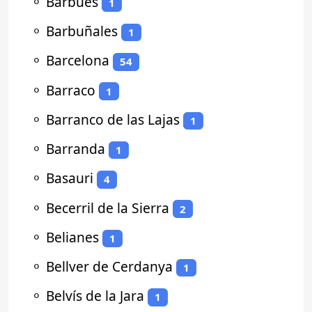
⚬
Barbués
1
⚬
Barbuñales
1
⚬
Barcelona
54
⚬
Barraco
1
⚬
Barranco de las Lajas
1
⚬
Barranda
1
⚬
Basauri
4
⚬
Becerril de la Sierra
2
⚬
Belianes
1
⚬
Bellver de Cerdanya
1
⚬
Belvís de la Jara
1