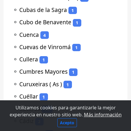
⚬
Cubas de la Sagra
1
⚬
Cubo de Benavente
1
⚬
Cuenca
4
⚬
Cuevas de Vinromá
1
⚬
Cullera
1
⚬
Cumbres Mayores
1
⚬
Curuxeiras ( As )
1
⚬
Cuéllar
1
Utilizamos cookies para garantizarle la mejor
⚬
Cáceres
15
experiencia en nuestro sitio web.
Más información
⚬
Cádiz
2
Acepto