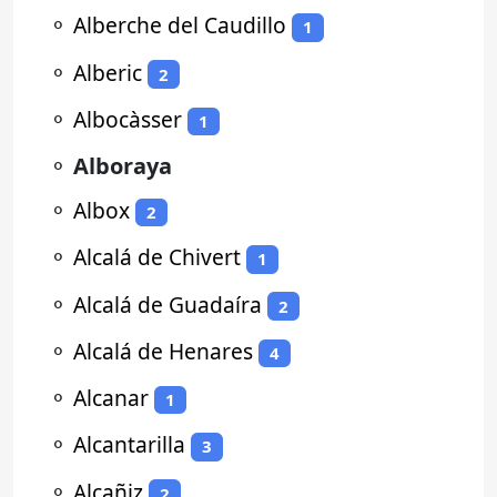
⚬
Alberche del Caudillo
1
⚬
Alberic
2
⚬
Albocàsser
1
⚬
Alboraya
⚬
Albox
2
⚬
Alcalá de Chivert
1
⚬
Alcalá de Guadaíra
2
⚬
Alcalá de Henares
4
⚬
Alcanar
1
⚬
Alcantarilla
3
⚬
Alcañiz
2