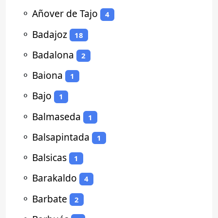
⚬
Añover de Tajo
4
⚬
Badajoz
18
⚬
Badalona
2
⚬
Baiona
1
⚬
Bajo
1
⚬
Balmaseda
1
⚬
Balsapintada
1
⚬
Balsicas
1
⚬
Barakaldo
4
⚬
Barbate
2