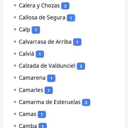
⚬
Calera y Chozas
2
⚬
Callosa de Segura
1
⚬
Calp
1
⚬
Calvarrasa de Arriba
1
⚬
Calvià
1
⚬
Calzada de Valdunciel
3
⚬
Camarena
1
⚬
Camarles
1
⚬
Camarma de Esteruelas
2
⚬
Camas
1
⚬
Camba
1