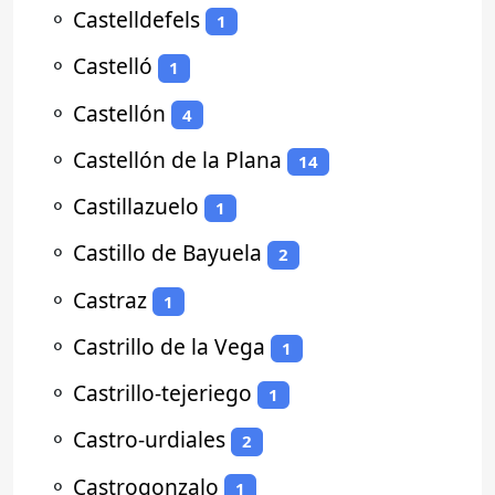
⚬
Castelldefels
1
⚬
Castelló
1
⚬
Castellón
4
⚬
Castellón de la Plana
14
⚬
Castillazuelo
1
⚬
Castillo de Bayuela
2
⚬
Castraz
1
⚬
Castrillo de la Vega
1
⚬
Castrillo-tejeriego
1
⚬
Castro-urdiales
2
⚬
Castrogonzalo
1