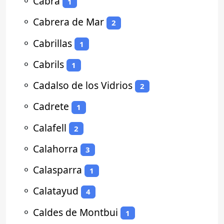
⚬
Cabra
1
⚬
Cabrera de Mar
2
⚬
Cabrillas
1
⚬
Cabrils
1
⚬
Cadalso de los Vidrios
2
⚬
Cadrete
1
⚬
Calafell
2
⚬
Calahorra
3
⚬
Calasparra
1
⚬
Calatayud
4
⚬
Caldes de Montbui
1