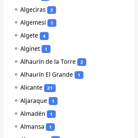
⚬
Algeciras
3
⚬
Algemesí
1
⚬
Algete
4
⚬
Alginet
1
⚬
Alhaurín de la Torre
2
⚬
Alhaurín El Grande
1
⚬
Alicante
21
⚬
Aljaraque
1
⚬
Almadén
1
⚬
Almansa
1