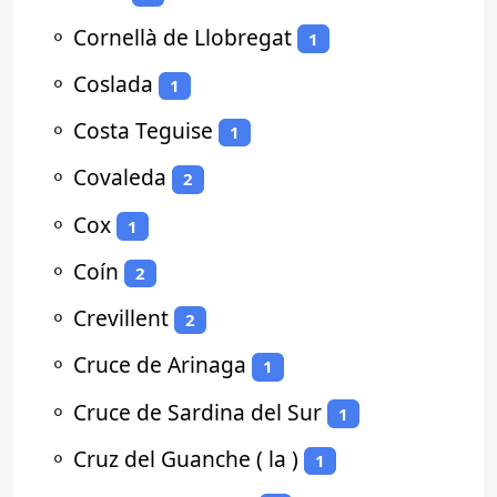
⚬
Cornellà de Llobregat
1
⚬
Coslada
1
⚬
Costa Teguise
1
⚬
Covaleda
2
⚬
Cox
1
⚬
Coín
2
⚬
Crevillent
2
⚬
Cruce de Arinaga
1
⚬
Cruce de Sardina del Sur
1
⚬
Cruz del Guanche ( la )
1