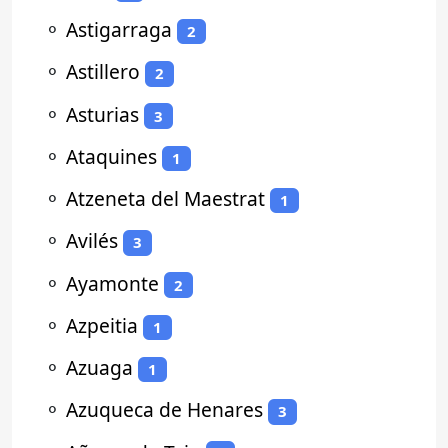
⚬
Astigarraga
2
⚬
Astillero
2
⚬
Asturias
3
⚬
Ataquines
1
⚬
Atzeneta del Maestrat
1
⚬
Avilés
3
⚬
Ayamonte
2
⚬
Azpeitia
1
⚬
Azuaga
1
⚬
Azuqueca de Henares
3