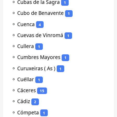
⚬
Cubas de la Sagra
1
⚬
Cubo de Benavente
1
⚬
Cuenca
4
⚬
Cuevas de Vinromá
1
⚬
Cullera
1
⚬
Cumbres Mayores
1
⚬
Curuxeiras ( As )
1
⚬
Cuéllar
1
⚬
Cáceres
15
⚬
Cádiz
2
⚬
Cómpeta
1