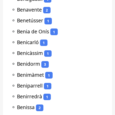
⚬
Benavente
2
⚬
Benetússer
1
⚬
Benia de Onís
1
⚬
Benicarló
1
⚬
Benicàssim
1
⚬
Benidorm
3
⚬
Benimàmet
1
⚬
Beniparrell
1
⚬
Benirredrà
1
⚬
Benissa
2