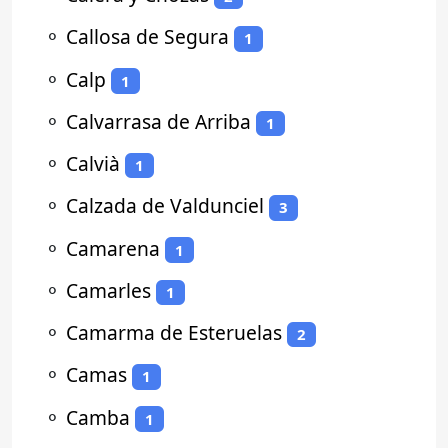
⚬
Callosa de Segura
1
⚬
Calp
1
⚬
Calvarrasa de Arriba
1
⚬
Calvià
1
⚬
Calzada de Valdunciel
3
⚬
Camarena
1
⚬
Camarles
1
⚬
Camarma de Esteruelas
2
⚬
Camas
1
⚬
Camba
1