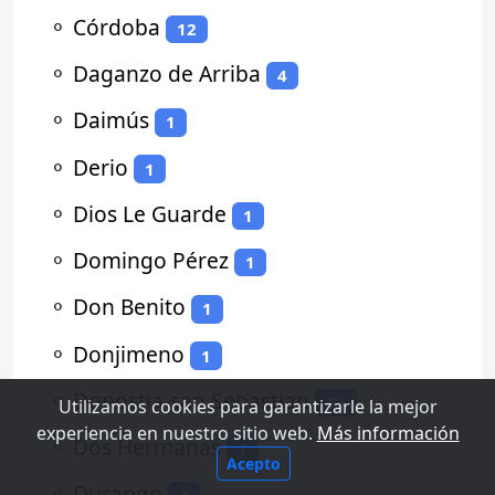
⚬
Córdoba
12
⚬
Daganzo de Arriba
4
⚬
Daimús
1
⚬
Derio
1
⚬
Dios Le Guarde
1
⚬
Domingo Pérez
1
⚬
Don Benito
1
⚬
Donjimeno
1
⚬
Donostia-san Sebastian
13
Utilizamos cookies para garantizarle la mejor
experiencia en nuestro sitio web.
Más información
⚬
Dos Hermanas
1
Acepto
⚬
Durango