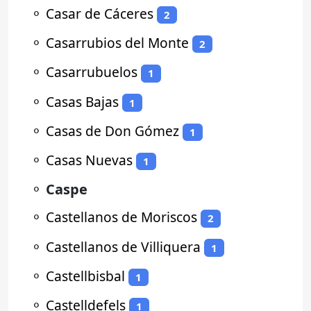
⚬
Casar de Cáceres
2
⚬
Casarrubios del Monte
2
⚬
Casarrubuelos
1
⚬
Casas Bajas
1
⚬
Casas de Don Gómez
1
⚬
Casas Nuevas
1
⚬
Caspe
⚬
Castellanos de Moriscos
2
⚬
Castellanos de Villiquera
1
⚬
Castellbisbal
1
⚬
Castelldefels
1