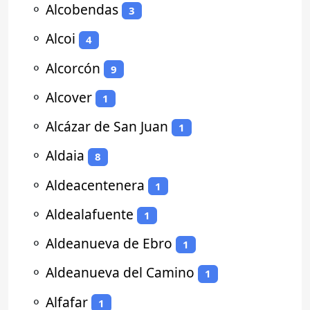
⚬
Alcobendas
3
⚬
Alcoi
4
⚬
Alcorcón
9
⚬
Alcover
1
⚬
Alcázar de San Juan
1
⚬
Aldaia
8
⚬
Aldeacentenera
1
⚬
Aldealafuente
1
⚬
Aldeanueva de Ebro
1
⚬
Aldeanueva del Camino
1
⚬
Alfafar
1