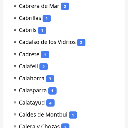
⚬
Cabrera de Mar
2
⚬
Cabrillas
1
⚬
Cabrils
1
⚬
Cadalso de los Vidrios
2
⚬
Cadrete
1
⚬
Calafell
2
⚬
Calahorra
3
⚬
Calasparra
1
⚬
Calatayud
4
⚬
Caldes de Montbui
1
⚬
Calera y Chozas
2