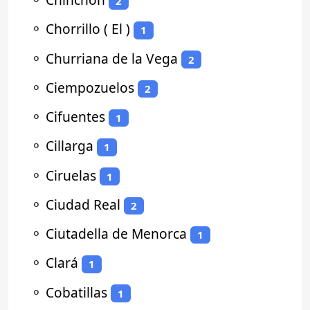
2
⚬
Chorrillo ( El )
1
⚬
Churriana de la Vega
2
⚬
Ciempozuelos
2
⚬
Cifuentes
1
⚬
Cillarga
1
⚬
Ciruelas
1
⚬
Ciudad Real
2
⚬
Ciutadella de Menorca
1
⚬
Clará
1
⚬
Cobatillas
1