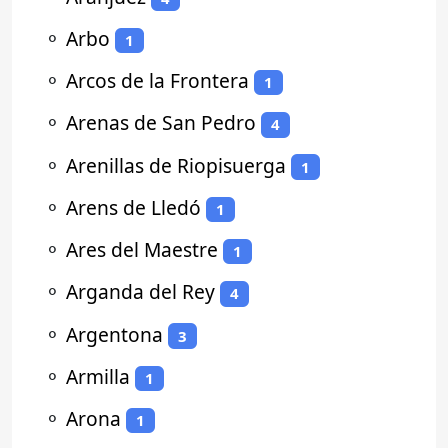
⚬
Arbo
1
⚬
Arcos de la Frontera
1
⚬
Arenas de San Pedro
4
⚬
Arenillas de Riopisuerga
1
⚬
Arens de Lledó
1
⚬
Ares del Maestre
1
⚬
Arganda del Rey
4
⚬
Argentona
3
⚬
Armilla
1
⚬
Arona
1