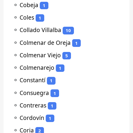
⚬
Cobeja
1
⚬
Coles
1
⚬
Collado Villalba
10
⚬
Colmenar de Oreja
1
⚬
Colmenar Viejo
5
⚬
Colmenarejo
1
⚬
Constantí
1
⚬
Consuegra
1
⚬
Contreras
1
⚬
Cordovín
1
⚬
Coria
2