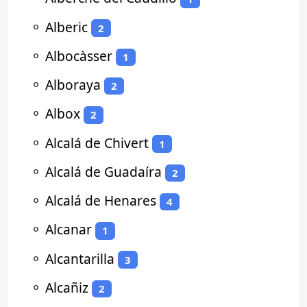
⚬
Alberic
2
⚬
Albocàsser
1
⚬
Alboraya
2
⚬
Albox
2
⚬
Alcalá de Chivert
1
⚬
Alcalá de Guadaíra
2
⚬
Alcalá de Henares
4
⚬
Alcanar
1
⚬
Alcantarilla
3
⚬
Alcañiz
2