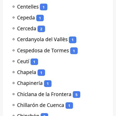
⚬
Centelles
1
⚬
Cepeda
1
⚬
Cerceda
2
⚬
Cerdanyola del Vallès
1
⚬
Cespedosa de Tormes
1
⚬
Ceutí
1
⚬
Chapela
1
⚬
Chapinería
1
⚬
Chiclana de la Frontera
5
⚬
Chillarón de Cuenca
1
⚬
Chinchón