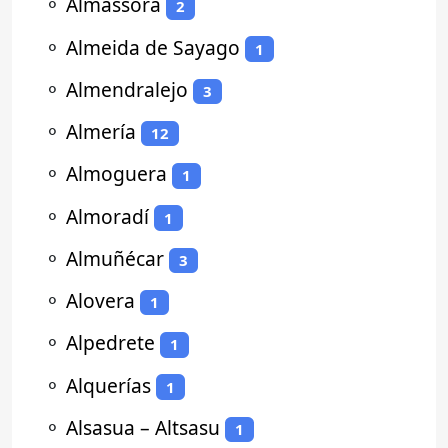
⚬
Almassora
2
⚬
Almeida de Sayago
1
⚬
Almendralejo
3
⚬
Almería
12
⚬
Almoguera
1
⚬
Almoradí
1
⚬
Almuñécar
3
⚬
Alovera
1
⚬
Alpedrete
1
⚬
Alquerías
1
⚬
Alsasua – Altsasu
1