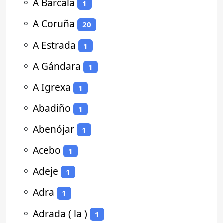
⚬
A Barcala
1
⚬
A Coruña
20
⚬
A Estrada
1
⚬
A Gándara
1
⚬
A Igrexa
1
⚬
Abadiño
1
⚬
Abenójar
1
⚬
Acebo
1
⚬
Adeje
1
⚬
Adra
1
⚬
Adrada ( la )
1