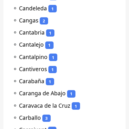
⚬
Candeleda
1
⚬
Cangas
2
⚬
Cantabria
1
⚬
Cantalejo
1
⚬
Cantalpino
1
⚬
Cantiveros
1
⚬
Carabaña
1
⚬
Caranga de Abajo
1
⚬
Caravaca de la Cruz
1
⚬
Carballo
3