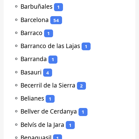
⚬
Barbuñales
1
⚬
Barcelona
54
⚬
Barraco
1
⚬
Barranco de las Lajas
1
⚬
Barranda
1
⚬
Basauri
4
⚬
Becerril de la Sierra
2
⚬
Belianes
1
⚬
Bellver de Cerdanya
1
⚬
Belvís de la Jara
1
⚬
Benaguasil
1