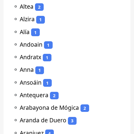
⚬
Altea
2
⚬
Alzira
1
⚬
Alía
1
⚬
Andoain
1
⚬
Andratx
1
⚬
Anna
1
⚬
Ansoáin
1
⚬
Antequera
2
⚬
Arabayona de Mógica
2
⚬
Aranda de Duero
3
⚬
Aranjuez
4