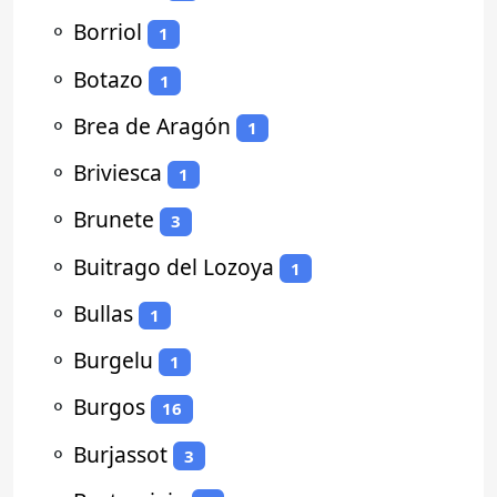
⚬
Borriol
1
⚬
Botazo
1
⚬
Brea de Aragón
1
⚬
Briviesca
1
⚬
Brunete
3
⚬
Buitrago del Lozoya
1
⚬
Bullas
1
⚬
Burgelu
1
⚬
Burgos
16
⚬
Burjassot
3