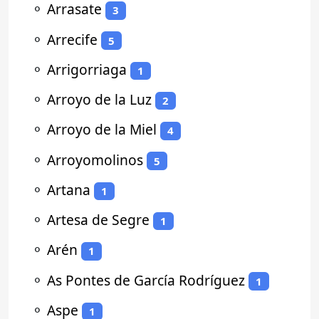
⚬
Arrasate
3
⚬
Arrecife
5
⚬
Arrigorriaga
1
⚬
Arroyo de la Luz
2
⚬
Arroyo de la Miel
4
⚬
Arroyomolinos
5
⚬
Artana
1
⚬
Artesa de Segre
1
⚬
Arén
1
⚬
As Pontes de García Rodríguez
1
⚬
Aspe
1