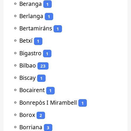
⚬
Beranga
1
⚬
Berlanga
1
⚬
Bertamiráns
1
⚬
Betxí
1
⚬
Bigastro
1
⚬
Bilbao
23
⚬
Biscay
1
⚬
Bocairent
1
⚬
Bonrepòs I Mirambell
1
⚬
Borox
2
⚬
Borriana
3