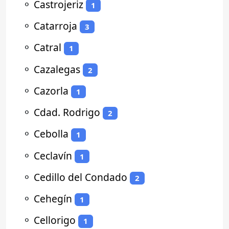
⚬
Castrojeriz
1
⚬
Catarroja
3
⚬
Catral
1
⚬
Cazalegas
2
⚬
Cazorla
1
⚬
Cdad. Rodrigo
2
⚬
Cebolla
1
⚬
Ceclavín
1
⚬
Cedillo del Condado
2
⚬
Cehegín
1
⚬
Cellorigo
1