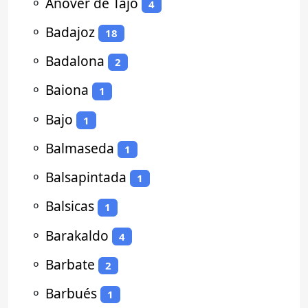
⚬
Añover de Tajo
4
⚬
Badajoz
18
⚬
Badalona
2
⚬
Baiona
1
⚬
Bajo
1
⚬
Balmaseda
1
⚬
Balsapintada
1
⚬
Balsicas
1
⚬
Barakaldo
4
⚬
Barbate
2
⚬
Barbués
1