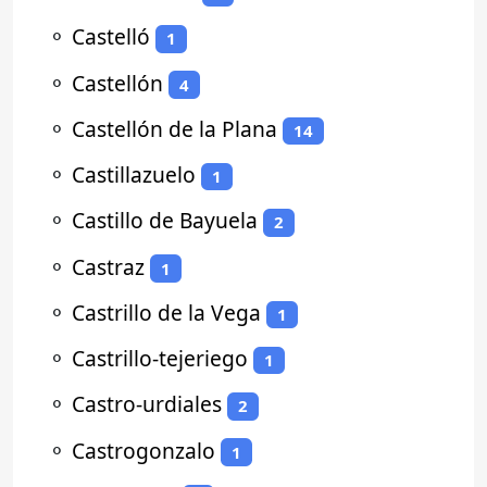
⚬
Castelló
1
⚬
Castellón
4
⚬
Castellón de la Plana
14
⚬
Castillazuelo
1
⚬
Castillo de Bayuela
2
⚬
Castraz
1
⚬
Castrillo de la Vega
1
⚬
Castrillo-tejeriego
1
⚬
Castro-urdiales
2
⚬
Castrogonzalo
1