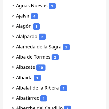
⚬
Aguas Nuevas
1
⚬
Ajalvir
4
⚬
Alagón
1
⚬
Alalpardo
2
⚬
Alameda de la Sagra
2
⚬
Alba de Tormes
2
⚬
Albacete
10
⚬
Albaida
1
⚬
Albalat de la Ribera
1
⚬
Albatàrrec
1
⚬
Alberche del Caudillo
1