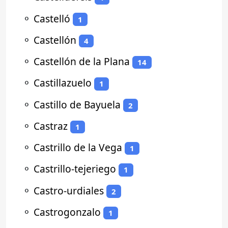
⚬
Castelló
1
⚬
Castellón
4
⚬
Castellón de la Plana
14
⚬
Castillazuelo
1
⚬
Castillo de Bayuela
2
⚬
Castraz
1
⚬
Castrillo de la Vega
1
⚬
Castrillo-tejeriego
1
⚬
Castro-urdiales
2
⚬
Castrogonzalo
1