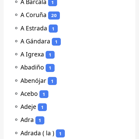
⚬
A Barcala
1
⚬
A Coruña
20
⚬
A Estrada
1
⚬
A Gándara
1
⚬
A Igrexa
1
⚬
Abadiño
1
⚬
Abenójar
1
⚬
Acebo
1
⚬
Adeje
1
⚬
Adra
1
⚬
Adrada ( la )
1