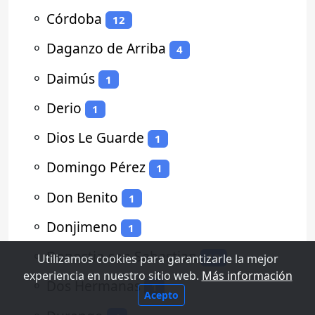
⚬
Córdoba
12
⚬
Daganzo de Arriba
4
⚬
Daimús
1
⚬
Derio
1
⚬
Dios Le Guarde
1
⚬
Domingo Pérez
1
⚬
Don Benito
1
⚬
Donjimeno
1
⚬
Donostia-san Sebastian
13
Utilizamos cookies para garantizarle la mejor
experiencia en nuestro sitio web.
Más información
⚬
Dos Hermanas
1
Acepto