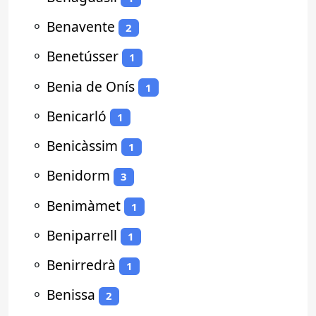
⚬
Benavente
2
⚬
Benetússer
1
⚬
Benia de Onís
1
⚬
Benicarló
1
⚬
Benicàssim
1
⚬
Benidorm
3
⚬
Benimàmet
1
⚬
Beniparrell
1
⚬
Benirredrà
1
⚬
Benissa
2