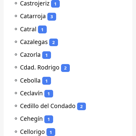
⚬
Castrojeriz
1
⚬
Catarroja
3
⚬
Catral
1
⚬
Cazalegas
2
⚬
Cazorla
1
⚬
Cdad. Rodrigo
2
⚬
Cebolla
1
⚬
Ceclavín
1
⚬
Cedillo del Condado
2
⚬
Cehegín
1
⚬
Cellorigo
1