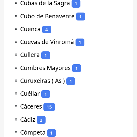
⚬
Cubas de la Sagra
1
⚬
Cubo de Benavente
1
⚬
Cuenca
4
⚬
Cuevas de Vinromá
1
⚬
Cullera
1
⚬
Cumbres Mayores
1
⚬
Curuxeiras ( As )
1
⚬
Cuéllar
1
⚬
Cáceres
15
⚬
Cádiz
2
⚬
Cómpeta
1