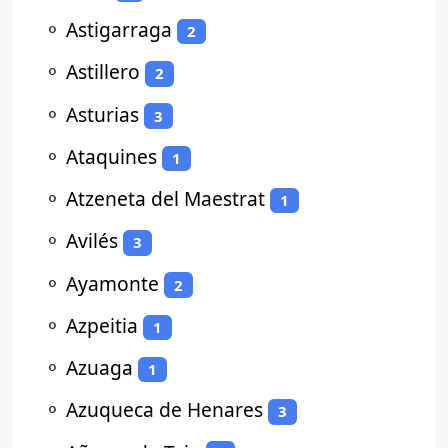
⚬
Astigarraga
2
⚬
Astillero
2
⚬
Asturias
3
⚬
Ataquines
1
⚬
Atzeneta del Maestrat
1
⚬
Avilés
3
⚬
Ayamonte
2
⚬
Azpeitia
1
⚬
Azuaga
1
⚬
Azuqueca de Henares
3