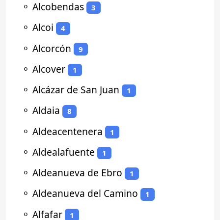
⚬
Alcobendas
3
⚬
Alcoi
4
⚬
Alcorcón
9
⚬
Alcover
1
⚬
Alcázar de San Juan
1
⚬
Aldaia
8
⚬
Aldeacentenera
1
⚬
Aldealafuente
1
⚬
Aldeanueva de Ebro
1
⚬
Aldeanueva del Camino
1
⚬
Alfafar
1