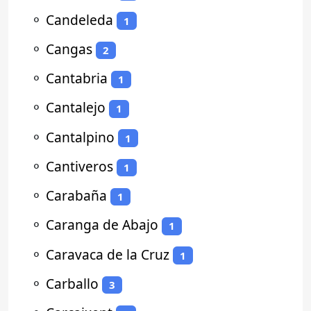
⚬
Candeleda
1
⚬
Cangas
2
⚬
Cantabria
1
⚬
Cantalejo
1
⚬
Cantalpino
1
⚬
Cantiveros
1
⚬
Carabaña
1
⚬
Caranga de Abajo
1
⚬
Caravaca de la Cruz
1
⚬
Carballo
3