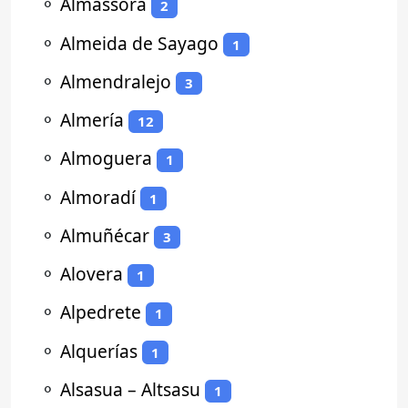
⚬
Almassora
2
⚬
Almeida de Sayago
1
⚬
Almendralejo
3
⚬
Almería
12
⚬
Almoguera
1
⚬
Almoradí
1
⚬
Almuñécar
3
⚬
Alovera
1
⚬
Alpedrete
1
⚬
Alquerías
1
⚬
Alsasua – Altsasu
1