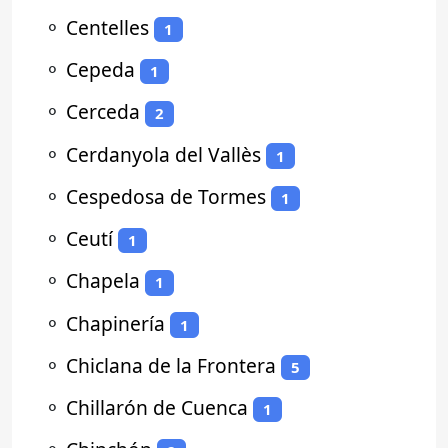
⚬
Centelles
1
⚬
Cepeda
1
⚬
Cerceda
2
⚬
Cerdanyola del Vallès
1
⚬
Cespedosa de Tormes
1
⚬
Ceutí
1
⚬
Chapela
1
⚬
Chapinería
1
⚬
Chiclana de la Frontera
5
⚬
Chillarón de Cuenca
1