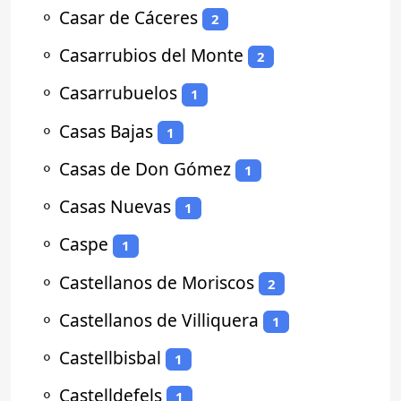
⚬
Casar de Cáceres
2
⚬
Casarrubios del Monte
2
⚬
Casarrubuelos
1
⚬
Casas Bajas
1
⚬
Casas de Don Gómez
1
⚬
Casas Nuevas
1
⚬
Caspe
1
⚬
Castellanos de Moriscos
2
⚬
Castellanos de Villiquera
1
⚬
Castellbisbal
1
⚬
Castelldefels
1