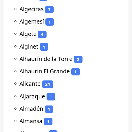
⚬
Algeciras
3
⚬
Algemesí
1
⚬
Algete
4
⚬
Alginet
1
⚬
Alhaurín de la Torre
2
⚬
Alhaurín El Grande
1
⚬
Alicante
21
⚬
Aljaraque
1
⚬
Almadén
1
⚬
Almansa
1