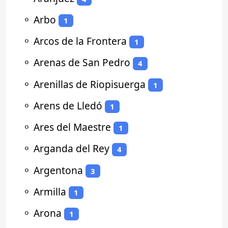
⚬
Arbo
1
⚬
Arcos de la Frontera
1
⚬
Arenas de San Pedro
4
⚬
Arenillas de Riopisuerga
1
⚬
Arens de Lledó
1
⚬
Ares del Maestre
1
⚬
Arganda del Rey
4
⚬
Argentona
3
⚬
Armilla
1
⚬
Arona
1