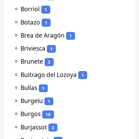
⚬
Borriol
1
⚬
Botazo
1
⚬
Brea de Aragón
1
⚬
Briviesca
1
⚬
Brunete
3
⚬
Buitrago del Lozoya
1
⚬
Bullas
1
⚬
Burgelu
1
⚬
Burgos
16
⚬
Burjassot
3