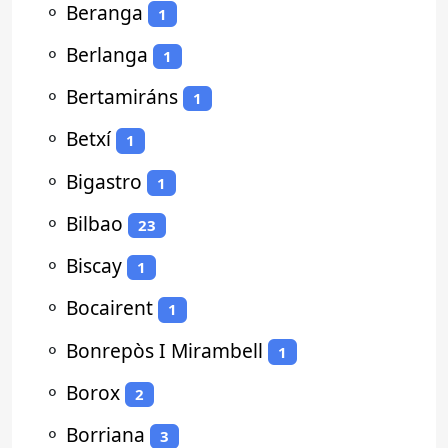
⚬
Beranga
1
⚬
Berlanga
1
⚬
Bertamiráns
1
⚬
Betxí
1
⚬
Bigastro
1
⚬
Bilbao
23
⚬
Biscay
1
⚬
Bocairent
1
⚬
Bonrepòs I Mirambell
1
⚬
Borox
2
⚬
Borriana
3