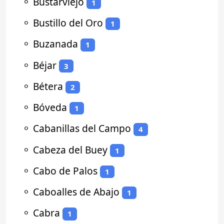
⚬
Bustarviejo
1
⚬
Bustillo del Oro
1
⚬
Buzanada
1
⚬
Béjar
3
⚬
Bétera
2
⚬
Bóveda
1
⚬
Cabanillas del Campo
4
⚬
Cabeza del Buey
1
⚬
Cabo de Palos
1
⚬
Caboalles de Abajo
1
⚬
Cabra
1