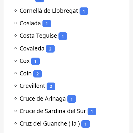
⚬
Cornellà de Llobregat
1
⚬
Coslada
1
⚬
Costa Teguise
1
⚬
Covaleda
2
⚬
Cox
1
⚬
Coín
2
⚬
Crevillent
2
⚬
Cruce de Arinaga
1
⚬
Cruce de Sardina del Sur
1
⚬
Cruz del Guanche ( la )
1