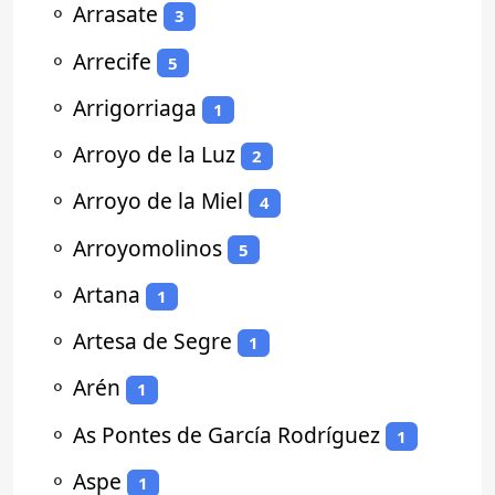
⚬
Arrasate
3
⚬
Arrecife
5
⚬
Arrigorriaga
1
⚬
Arroyo de la Luz
2
⚬
Arroyo de la Miel
4
⚬
Arroyomolinos
5
⚬
Artana
1
⚬
Artesa de Segre
1
⚬
Arén
1
⚬
As Pontes de García Rodríguez
1
⚬
Aspe
1