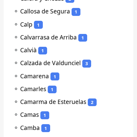
⚬
Callosa de Segura
1
⚬
Calp
1
⚬
Calvarrasa de Arriba
1
⚬
Calvià
1
⚬
Calzada de Valdunciel
3
⚬
Camarena
1
⚬
Camarles
1
⚬
Camarma de Esteruelas
2
⚬
Camas
1
⚬
Camba
1