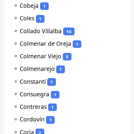
⚬
Cobeja
1
⚬
Coles
1
⚬
Collado Villalba
10
⚬
Colmenar de Oreja
1
⚬
Colmenar Viejo
5
⚬
Colmenarejo
1
⚬
Constantí
1
⚬
Consuegra
1
⚬
Contreras
1
⚬
Cordovín
1
⚬
Coria
2