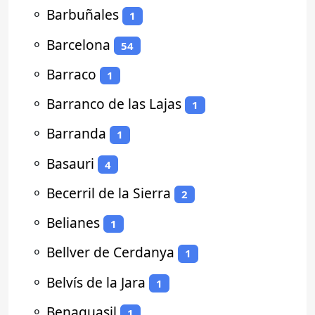
⚬
Barbuñales
1
⚬
Barcelona
54
⚬
Barraco
1
⚬
Barranco de las Lajas
1
⚬
Barranda
1
⚬
Basauri
4
⚬
Becerril de la Sierra
2
⚬
Belianes
1
⚬
Bellver de Cerdanya
1
⚬
Belvís de la Jara
1
⚬
Benaguasil
1