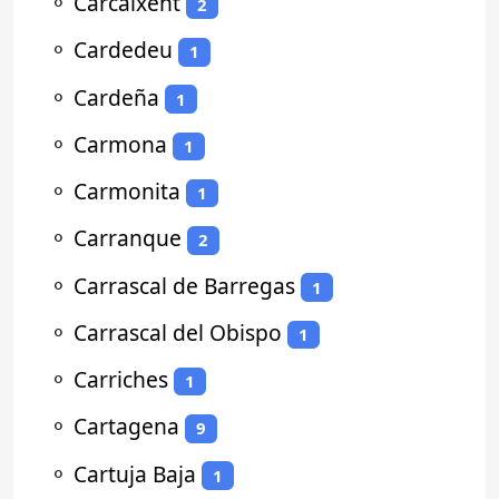
⚬
Carcaixent
2
⚬
Cardedeu
1
⚬
Cardeña
1
⚬
Carmona
1
⚬
Carmonita
1
⚬
Carranque
2
⚬
Carrascal de Barregas
1
⚬
Carrascal del Obispo
1
⚬
Carriches
1
⚬
Cartagena
9
⚬
Cartuja Baja
1