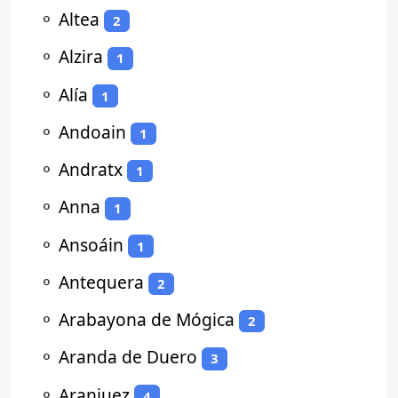
⚬
Altea
2
⚬
Alzira
1
⚬
Alía
1
⚬
Andoain
1
⚬
Andratx
1
⚬
Anna
1
⚬
Ansoáin
1
⚬
Antequera
2
⚬
Arabayona de Mógica
2
⚬
Aranda de Duero
3
⚬
Aranjuez
4