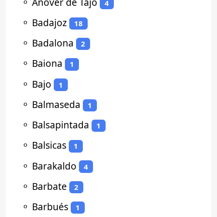
⚬
Añover de Tajo
4
⚬
Badajoz
18
⚬
Badalona
2
⚬
Baiona
1
⚬
Bajo
1
⚬
Balmaseda
1
⚬
Balsapintada
1
⚬
Balsicas
1
⚬
Barakaldo
4
⚬
Barbate
2
⚬
Barbués
1