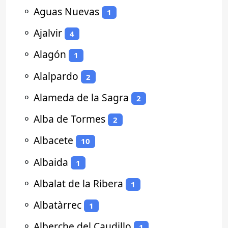
⚬
Aguas Nuevas
1
⚬
Ajalvir
4
⚬
Alagón
1
⚬
Alalpardo
2
⚬
Alameda de la Sagra
2
⚬
Alba de Tormes
2
⚬
Albacete
10
⚬
Albaida
1
⚬
Albalat de la Ribera
1
⚬
Albatàrrec
1
⚬
Alberche del Caudillo
1