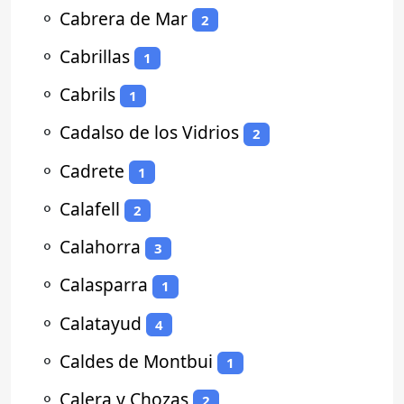
⚬
Cabrera de Mar
2
⚬
Cabrillas
1
⚬
Cabrils
1
⚬
Cadalso de los Vidrios
2
⚬
Cadrete
1
⚬
Calafell
2
⚬
Calahorra
3
⚬
Calasparra
1
⚬
Calatayud
4
⚬
Caldes de Montbui
1
⚬
Calera y Chozas
2