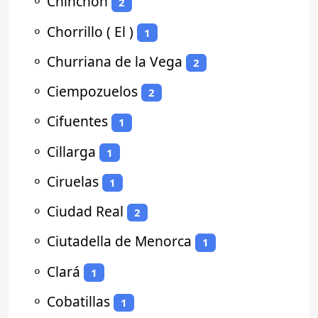
⚬
Chinchón
2
⚬
Chorrillo ( El )
1
⚬
Churriana de la Vega
2
⚬
Ciempozuelos
2
⚬
Cifuentes
1
⚬
Cillarga
1
⚬
Ciruelas
1
⚬
Ciudad Real
2
⚬
Ciutadella de Menorca
1
⚬
Clará
1
⚬
Cobatillas
1