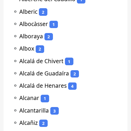
⚬
Alberic
2
⚬
Albocàsser
1
⚬
Alboraya
2
⚬
Albox
2
⚬
Alcalá de Chivert
1
⚬
Alcalá de Guadaíra
2
⚬
Alcalá de Henares
4
⚬
Alcanar
1
⚬
Alcantarilla
3
⚬
Alcañiz
2