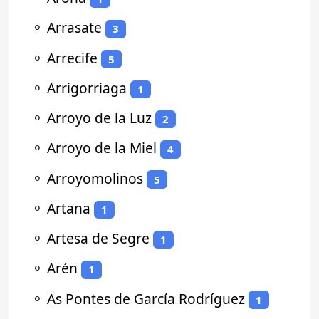
⚬
Arrasate
3
⚬
Arrecife
5
⚬
Arrigorriaga
1
⚬
Arroyo de la Luz
2
⚬
Arroyo de la Miel
4
⚬
Arroyomolinos
5
⚬
Artana
1
⚬
Artesa de Segre
1
⚬
Arén
1
⚬
As Pontes de García Rodríguez
1