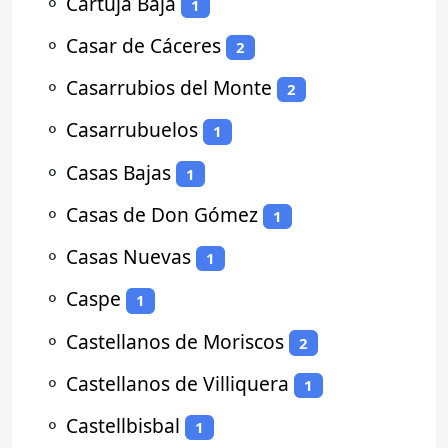
⚬
Cartuja Baja
1
⚬
Casar de Cáceres
2
⚬
Casarrubios del Monte
2
⚬
Casarrubuelos
1
⚬
Casas Bajas
1
⚬
Casas de Don Gómez
1
⚬
Casas Nuevas
1
⚬
Caspe
1
⚬
Castellanos de Moriscos
2
⚬
Castellanos de Villiquera
1
⚬
Castellbisbal
1