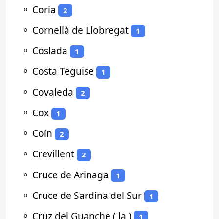
⚬
Coria
2
⚬
Cornellà de Llobregat
1
⚬
Coslada
1
⚬
Costa Teguise
1
⚬
Covaleda
2
⚬
Cox
1
⚬
Coín
2
⚬
Crevillent
2
⚬
Cruce de Arinaga
1
⚬
Cruce de Sardina del Sur
1
⚬
Cruz del Guanche ( la )
1