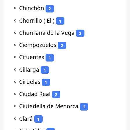
⚬
Chinchón
2
⚬
Chorrillo ( El )
1
⚬
Churriana de la Vega
2
⚬
Ciempozuelos
2
⚬
Cifuentes
1
⚬
Cillarga
1
⚬
Ciruelas
1
⚬
Ciudad Real
2
⚬
Ciutadella de Menorca
1
⚬
Clará
1