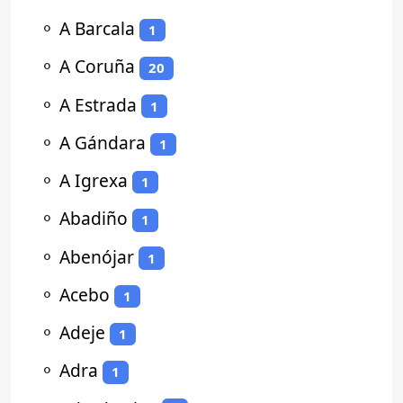
⚬
A Barcala
1
⚬
A Coruña
20
⚬
A Estrada
1
⚬
A Gándara
1
⚬
A Igrexa
1
⚬
Abadiño
1
⚬
Abenójar
1
⚬
Acebo
1
⚬
Adeje
1
⚬
Adra
1