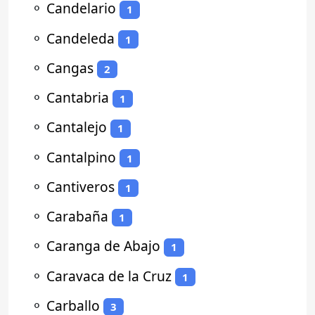
⚬
Candelario
1
⚬
Candeleda
1
⚬
Cangas
2
⚬
Cantabria
1
⚬
Cantalejo
1
⚬
Cantalpino
1
⚬
Cantiveros
1
⚬
Carabaña
1
⚬
Caranga de Abajo
1
⚬
Caravaca de la Cruz
1
⚬
Carballo
3