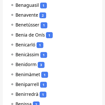
⚬
Benaguasil
1
⚬
Benavente
2
⚬
Benetússer
1
⚬
Benia de Onís
1
⚬
Benicarló
1
⚬
Benicàssim
1
⚬
Benidorm
3
⚬
Benimàmet
1
⚬
Beniparrell
1
⚬
Benirredrà
1
⚬
Benissa
2