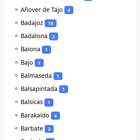
⚬
Añover de Tajo
4
⚬
Badajoz
18
⚬
Badalona
2
⚬
Baiona
1
⚬
Bajo
1
⚬
Balmaseda
1
⚬
Balsapintada
1
⚬
Balsicas
1
⚬
Barakaldo
4
⚬
Barbate
2