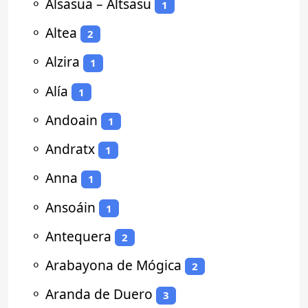
⚬
Alsasua – Altsasu
1
⚬
Altea
2
⚬
Alzira
1
⚬
Alía
1
⚬
Andoain
1
⚬
Andratx
1
⚬
Anna
1
⚬
Ansoáin
1
⚬
Antequera
2
⚬
Arabayona de Mógica
2
⚬
Aranda de Duero
3