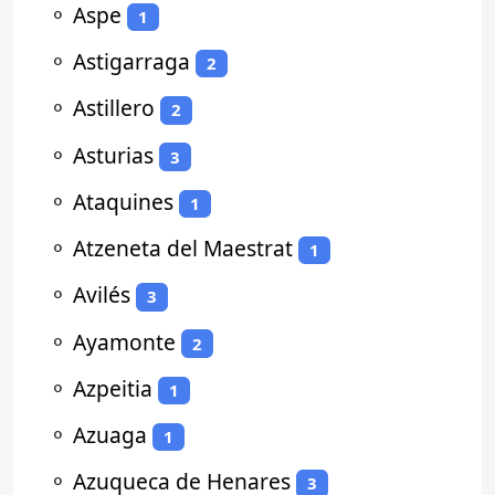
⚬
Aspe
1
⚬
Astigarraga
2
⚬
Astillero
2
⚬
Asturias
3
⚬
Ataquines
1
⚬
Atzeneta del Maestrat
1
⚬
Avilés
3
⚬
Ayamonte
2
⚬
Azpeitia
1
⚬
Azuaga
1
⚬
Azuqueca de Henares
3