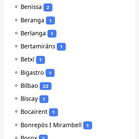
⚬
Benissa
2
⚬
Beranga
1
⚬
Berlanga
1
⚬
Bertamiráns
1
⚬
Betxí
1
⚬
Bigastro
1
⚬
Bilbao
23
⚬
Biscay
1
⚬
Bocairent
1
⚬
Bonrepòs I Mirambell
1
⚬
Borox
2