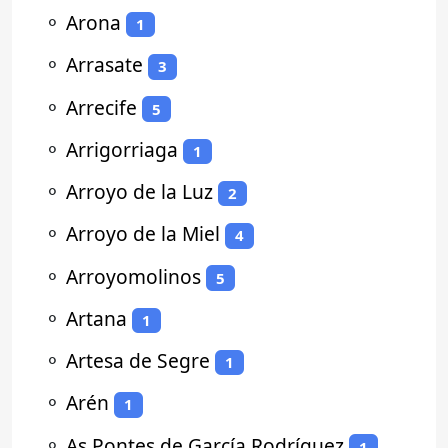
⚬
Arona
1
⚬
Arrasate
3
⚬
Arrecife
5
⚬
Arrigorriaga
1
⚬
Arroyo de la Luz
2
⚬
Arroyo de la Miel
4
⚬
Arroyomolinos
5
⚬
Artana
1
⚬
Artesa de Segre
1
⚬
Arén
1
⚬
As Pontes de García Rodríguez
1