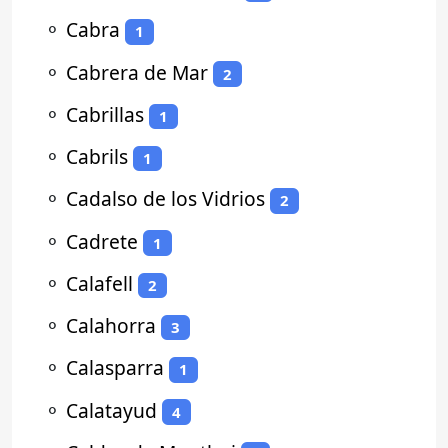
⚬
Cabra
1
⚬
Cabrera de Mar
2
⚬
Cabrillas
1
⚬
Cabrils
1
⚬
Cadalso de los Vidrios
2
⚬
Cadrete
1
⚬
Calafell
2
⚬
Calahorra
3
⚬
Calasparra
1
⚬
Calatayud
4