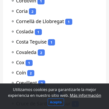
⚬
Cordovín
1
⚬
Coria
2
⚬
Cornellà de Llobregat
1
⚬
Coslada
1
⚬
Costa Teguise
1
⚬
Covaleda
2
⚬
Cox
1
⚬
Coín
2
⚬
Crevillent
2
Utilizamos cookies para garantizarle la mejor
⚬
Cruce de Arinaga
1
experiencia en nuestro sitio web.
Más información
Acepto
⚬
Cruce de Sardina del Sur
1