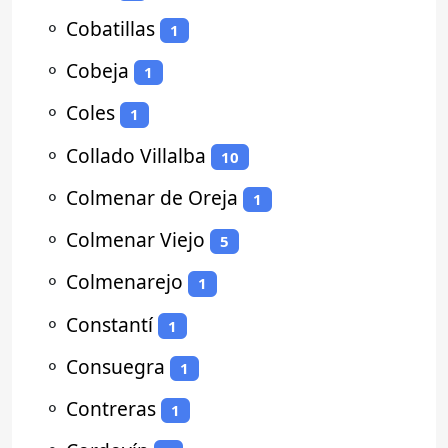
⚬
Cobatillas
1
⚬
Cobeja
1
⚬
Coles
1
⚬
Collado Villalba
10
⚬
Colmenar de Oreja
1
⚬
Colmenar Viejo
5
⚬
Colmenarejo
1
⚬
Constantí
1
⚬
Consuegra
1
⚬
Contreras
1