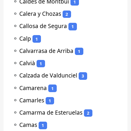
⚬
Caldes de Montbui
1
⚬
Calera y Chozas
2
⚬
Callosa de Segura
1
⚬
Calp
1
⚬
Calvarrasa de Arriba
1
⚬
Calvià
1
⚬
Calzada de Valdunciel
3
⚬
Camarena
1
⚬
Camarles
1
⚬
Camarma de Esteruelas
2
⚬
Camas
1