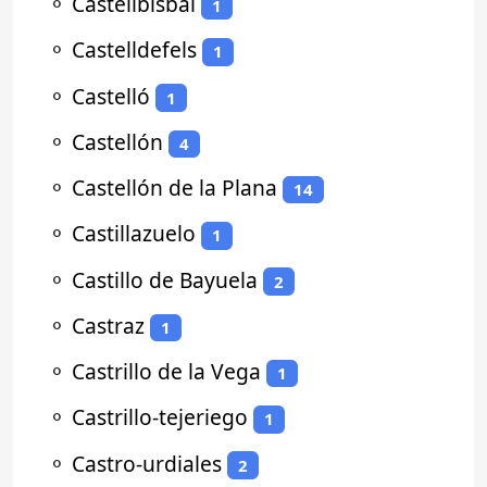
⚬
Castellbisbal
1
⚬
Castelldefels
1
⚬
Castelló
1
⚬
Castellón
4
⚬
Castellón de la Plana
14
⚬
Castillazuelo
1
⚬
Castillo de Bayuela
2
⚬
Castraz
1
⚬
Castrillo de la Vega
1
⚬
Castrillo-tejeriego
1
⚬
Castro-urdiales
2