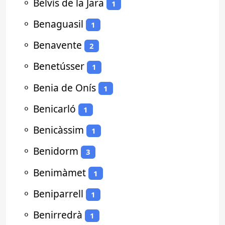
⚬
Belvís de la Jara
1
⚬
Benaguasil
1
⚬
Benavente
2
⚬
Benetússer
1
⚬
Benia de Onís
1
⚬
Benicarló
1
⚬
Benicàssim
1
⚬
Benidorm
3
⚬
Benimàmet
1
⚬
Beniparrell
1
⚬
Benirredrà
1