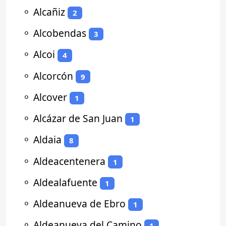
⚬
Alcañiz
2
⚬
Alcobendas
3
⚬
Alcoi
4
⚬
Alcorcón
9
⚬
Alcover
1
⚬
Alcázar de San Juan
1
⚬
Aldaia
8
⚬
Aldeacentenera
1
⚬
Aldealafuente
1
⚬
Aldeanueva de Ebro
1
⚬
Aldeanueva del Camino
1