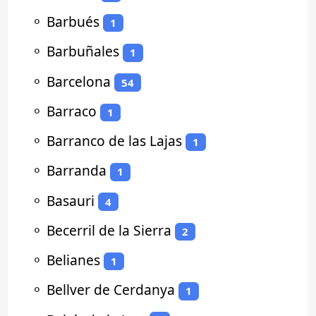
⚬
Barbués
1
⚬
Barbuñales
1
⚬
Barcelona
54
⚬
Barraco
1
⚬
Barranco de las Lajas
1
⚬
Barranda
1
⚬
Basauri
4
⚬
Becerril de la Sierra
2
⚬
Belianes
1
⚬
Bellver de Cerdanya
1