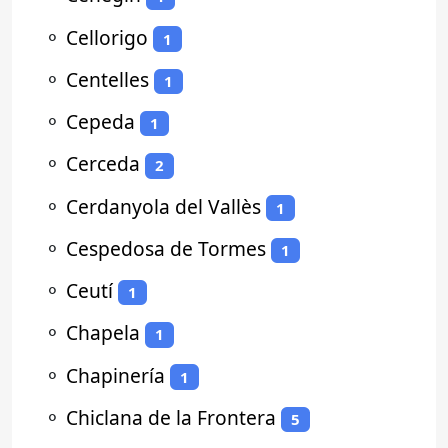
⚬
Cellorigo
1
⚬
Centelles
1
⚬
Cepeda
1
⚬
Cerceda
2
⚬
Cerdanyola del Vallès
1
⚬
Cespedosa de Tormes
1
⚬
Ceutí
1
⚬
Chapela
1
⚬
Chapinería
1
⚬
Chiclana de la Frontera
5