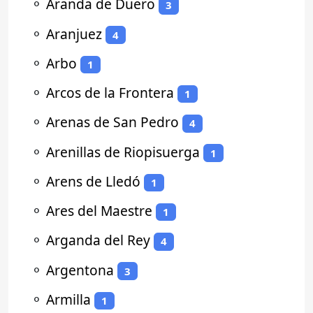
⚬
Aranda de Duero
3
⚬
Aranjuez
4
⚬
Arbo
1
⚬
Arcos de la Frontera
1
⚬
Arenas de San Pedro
4
⚬
Arenillas de Riopisuerga
1
⚬
Arens de Lledó
1
⚬
Ares del Maestre
1
⚬
Arganda del Rey
4
⚬
Argentona
3
⚬
Armilla
1