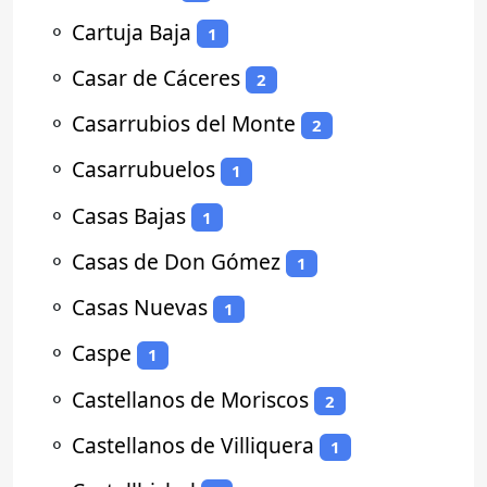
⚬
Cartuja Baja
1
⚬
Casar de Cáceres
2
⚬
Casarrubios del Monte
2
⚬
Casarrubuelos
1
⚬
Casas Bajas
1
⚬
Casas de Don Gómez
1
⚬
Casas Nuevas
1
⚬
Caspe
1
⚬
Castellanos de Moriscos
2
⚬
Castellanos de Villiquera
1