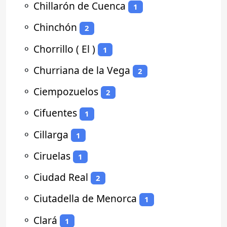
⚬
Chillarón de Cuenca
1
⚬
Chinchón
2
⚬
Chorrillo ( El )
1
⚬
Churriana de la Vega
2
⚬
Ciempozuelos
2
⚬
Cifuentes
1
⚬
Cillarga
1
⚬
Ciruelas
1
⚬
Ciudad Real
2
⚬
Ciutadella de Menorca
1
⚬
Clará
1