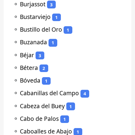
⚬
Burjassot
3
⚬
Bustarviejo
1
⚬
Bustillo del Oro
1
⚬
Buzanada
1
⚬
Béjar
3
⚬
Bétera
2
⚬
Bóveda
1
⚬
Cabanillas del Campo
4
⚬
Cabeza del Buey
1
⚬
Cabo de Palos
1
⚬
Caboalles de Abajo
1