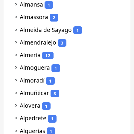
⚬
Almansa
1
⚬
Almassora
2
⚬
Almeida de Sayago
1
⚬
Almendralejo
3
⚬
Almería
12
⚬
Almoguera
1
⚬
Almoradí
1
⚬
Almuñécar
3
⚬
Alovera
1
⚬
Alpedrete
1
⚬
Alquerías
1