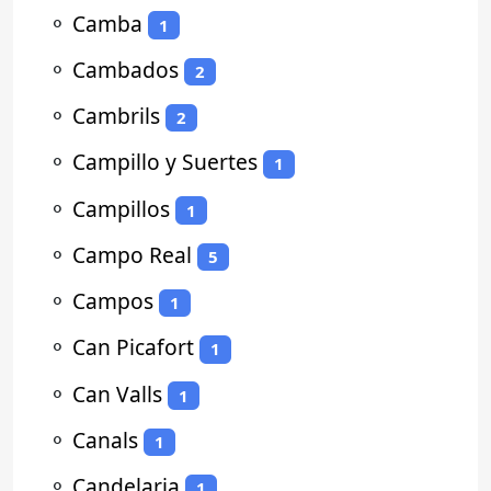
⚬
Camba
1
⚬
Cambados
2
⚬
Cambrils
2
⚬
Campillo y Suertes
1
⚬
Campillos
1
⚬
Campo Real
5
⚬
Campos
1
⚬
Can Picafort
1
⚬
Can Valls
1
⚬
Canals
1
⚬
Candelaria
1