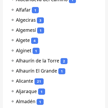
⚬
Alfafar
1
⚬
Algeciras
3
⚬
Algemesí
1
⚬
Algete
4
⚬
Alginet
1
⚬
Alhaurín de la Torre
2
⚬
Alhaurín El Grande
1
⚬
Alicante
21
⚬
Aljaraque
1
⚬
Almadén
1