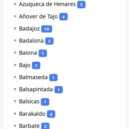
⚬
Azuqueca de Henares
3
⚬
Añover de Tajo
4
⚬
Badajoz
18
⚬
Badalona
2
⚬
Baiona
1
⚬
Bajo
1
⚬
Balmaseda
1
⚬
Balsapintada
1
⚬
Balsicas
1
⚬
Barakaldo
4
⚬
Barbate
2