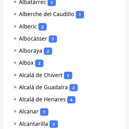
⚬
Albatàrrec
1
⚬
Alberche del Caudillo
1
⚬
Alberic
2
⚬
Albocàsser
1
⚬
Alboraya
2
⚬
Albox
2
⚬
Alcalá de Chivert
1
⚬
Alcalá de Guadaíra
2
⚬
Alcalá de Henares
4
⚬
Alcanar
1
⚬
Alcantarilla
3