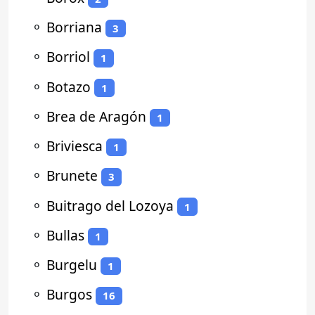
⚬
Borriana
3
⚬
Borriol
1
⚬
Botazo
1
⚬
Brea de Aragón
1
⚬
Briviesca
1
⚬
Brunete
3
⚬
Buitrago del Lozoya
1
⚬
Bullas
1
⚬
Burgelu
1
⚬
Burgos
16