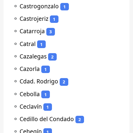
⚬
Castrogonzalo
1
⚬
Castrojeriz
1
⚬
Catarroja
3
⚬
Catral
1
⚬
Cazalegas
2
⚬
Cazorla
1
⚬
Cdad. Rodrigo
2
⚬
Cebolla
1
⚬
Ceclavín
1
⚬
Cedillo del Condado
2
⚬
Cehegín
1