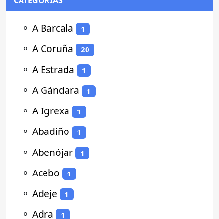
CATEGORÍAS
⚬
A Barcala
1
⚬
A Coruña
20
⚬
A Estrada
1
⚬
A Gándara
1
⚬
A Igrexa
1
⚬
Abadiño
1
⚬
Abenójar
1
⚬
Acebo
1
⚬
Adeje
1
⚬
Adra
1