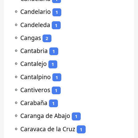
⚬
Candelario
1
⚬
Candeleda
1
⚬
Cangas
2
⚬
Cantabria
1
⚬
Cantalejo
1
⚬
Cantalpino
1
⚬
Cantiveros
1
⚬
Carabaña
1
⚬
Caranga de Abajo
1
⚬
Caravaca de la Cruz
1