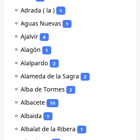
⚬
Adrada ( la )
1
⚬
Aguas Nuevas
1
⚬
Ajalvir
4
⚬
Alagón
1
⚬
Alalpardo
2
⚬
Alameda de la Sagra
2
⚬
Alba de Tormes
2
⚬
Albacete
10
⚬
Albaida
1
⚬
Albalat de la Ribera
1