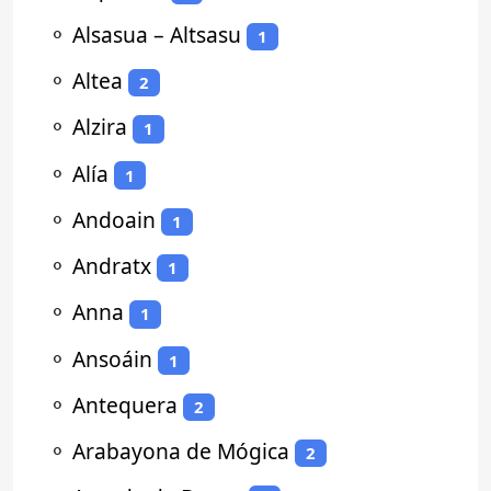
⚬
Alsasua – Altsasu
1
⚬
Altea
2
⚬
Alzira
1
⚬
Alía
1
⚬
Andoain
1
⚬
Andratx
1
⚬
Anna
1
⚬
Ansoáin
1
⚬
Antequera
2
⚬
Arabayona de Mógica
2