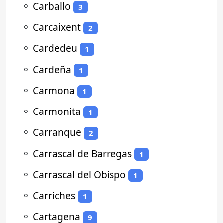
⚬
Carballo
3
⚬
Carcaixent
2
⚬
Cardedeu
1
⚬
Cardeña
1
⚬
Carmona
1
⚬
Carmonita
1
⚬
Carranque
2
⚬
Carrascal de Barregas
1
⚬
Carrascal del Obispo
1
⚬
Carriches
1
⚬
Cartagena
9