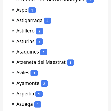
⚬
Aspe
1
⚬
Astigarraga
2
⚬
Astillero
2
⚬
Asturias
3
⚬
Ataquines
1
⚬
Atzeneta del Maestrat
1
⚬
Avilés
3
⚬
Ayamonte
2
⚬
Azpeitia
1
⚬
Azuaga
1