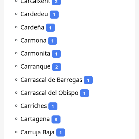
⚬
Carcaixent
2
⚬
Cardedeu
1
⚬
Cardeña
1
⚬
Carmona
1
⚬
Carmonita
1
⚬
Carranque
2
⚬
Carrascal de Barregas
1
⚬
Carrascal del Obispo
1
⚬
Carriches
1
⚬
Cartagena
9
⚬
Cartuja Baja
1