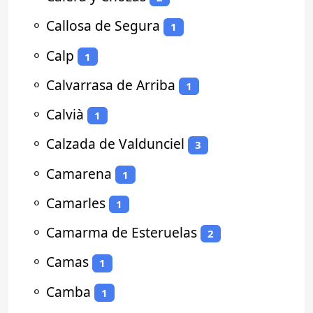
⚬
Callosa de Segura
1
⚬
Calp
1
⚬
Calvarrasa de Arriba
1
⚬
Calvià
1
⚬
Calzada de Valdunciel
3
⚬
Camarena
1
⚬
Camarles
1
⚬
Camarma de Esteruelas
2
⚬
Camas
1
⚬
Camba
1