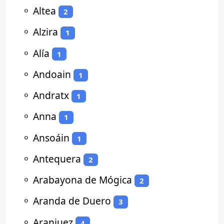
⚬
Altea
2
⚬
Alzira
1
⚬
Alía
1
⚬
Andoain
1
⚬
Andratx
1
⚬
Anna
1
⚬
Ansoáin
1
⚬
Antequera
2
⚬
Arabayona de Mógica
2
⚬
Aranda de Duero
3
⚬
Aranjuez
4