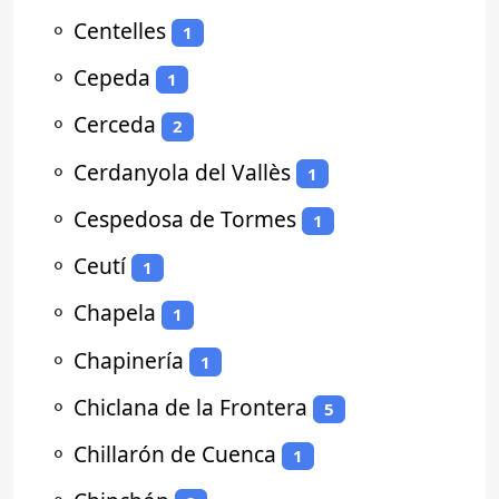
⚬
Centelles
1
⚬
Cepeda
1
⚬
Cerceda
2
⚬
Cerdanyola del Vallès
1
⚬
Cespedosa de Tormes
1
⚬
Ceutí
1
⚬
Chapela
1
⚬
Chapinería
1
⚬
Chiclana de la Frontera
5
⚬
Chillarón de Cuenca
1