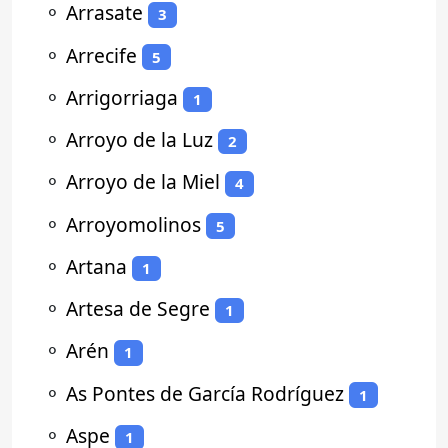
⚬
Arrasate
3
⚬
Arrecife
5
⚬
Arrigorriaga
1
⚬
Arroyo de la Luz
2
⚬
Arroyo de la Miel
4
⚬
Arroyomolinos
5
⚬
Artana
1
⚬
Artesa de Segre
1
⚬
Arén
1
⚬
As Pontes de García Rodríguez
1
⚬
Aspe
1