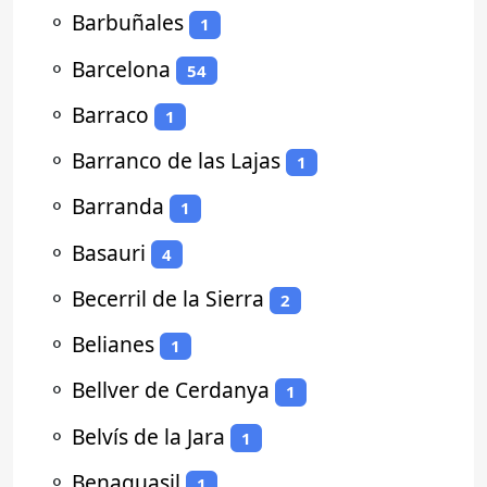
⚬
Barbuñales
1
⚬
Barcelona
54
⚬
Barraco
1
⚬
Barranco de las Lajas
1
⚬
Barranda
1
⚬
Basauri
4
⚬
Becerril de la Sierra
2
⚬
Belianes
1
⚬
Bellver de Cerdanya
1
⚬
Belvís de la Jara
1
⚬
Benaguasil
1