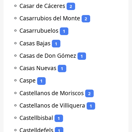
⚬
Casar de Cáceres
2
⚬
Casarrubios del Monte
2
⚬
Casarrubuelos
1
⚬
Casas Bajas
1
⚬
Casas de Don Gómez
1
⚬
Casas Nuevas
1
⚬
Caspe
1
⚬
Castellanos de Moriscos
2
⚬
Castellanos de Villiquera
1
⚬
Castellbisbal
1
⚬
Castelldefels
1