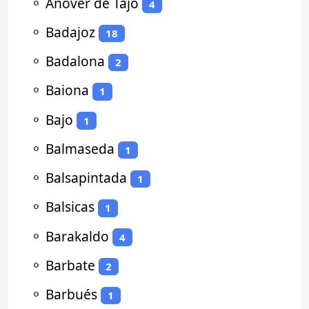
⚬
Añover de Tajo
4
⚬
Badajoz
18
⚬
Badalona
2
⚬
Baiona
1
⚬
Bajo
1
⚬
Balmaseda
1
⚬
Balsapintada
1
⚬
Balsicas
1
⚬
Barakaldo
4
⚬
Barbate
2
⚬
Barbués
1