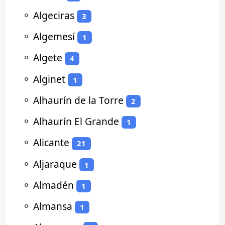
⚬
Algeciras
3
⚬
Algemesí
1
⚬
Algete
4
⚬
Alginet
1
⚬
Alhaurín de la Torre
2
⚬
Alhaurín El Grande
1
⚬
Alicante
21
⚬
Aljaraque
1
⚬
Almadén
1
⚬
Almansa
1