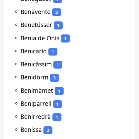
⚬
Benavente
2
⚬
Benetússer
1
⚬
Benia de Onís
1
⚬
Benicarló
1
⚬
Benicàssim
1
⚬
Benidorm
3
⚬
Benimàmet
1
⚬
Beniparrell
1
⚬
Benirredrà
1
⚬
Benissa
2