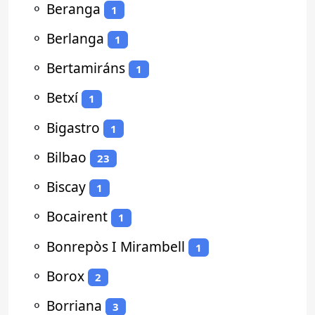
⚬
Beranga
1
⚬
Berlanga
1
⚬
Bertamiráns
1
⚬
Betxí
1
⚬
Bigastro
1
⚬
Bilbao
23
⚬
Biscay
1
⚬
Bocairent
1
⚬
Bonrepòs I Mirambell
1
⚬
Borox
2
⚬
Borriana
3