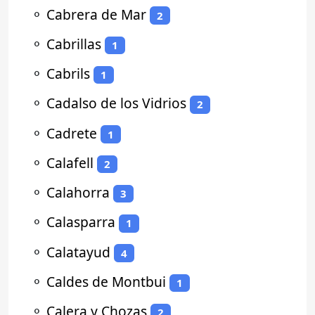
⚬
Cabrera de Mar
2
⚬
Cabrillas
1
⚬
Cabrils
1
⚬
Cadalso de los Vidrios
2
⚬
Cadrete
1
⚬
Calafell
2
⚬
Calahorra
3
⚬
Calasparra
1
⚬
Calatayud
4
⚬
Caldes de Montbui
1
⚬
Calera y Chozas
2