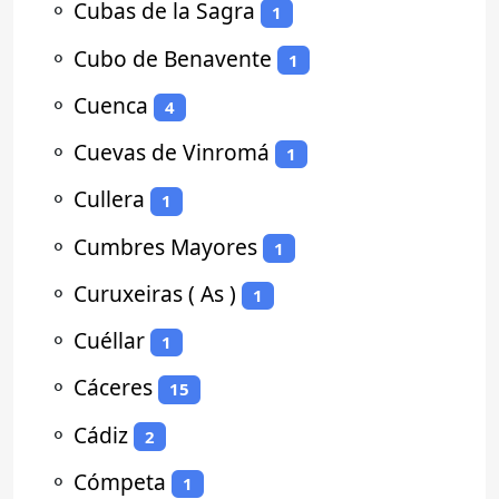
⚬
Cubas de la Sagra
1
⚬
Cubo de Benavente
1
⚬
Cuenca
4
⚬
Cuevas de Vinromá
1
⚬
Cullera
1
⚬
Cumbres Mayores
1
⚬
Curuxeiras ( As )
1
⚬
Cuéllar
1
⚬
Cáceres
15
⚬
Cádiz
2
⚬
Cómpeta
1