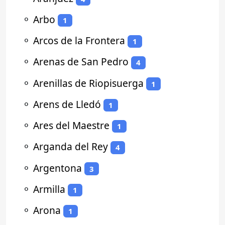
⚬
Arbo
1
⚬
Arcos de la Frontera
1
⚬
Arenas de San Pedro
4
⚬
Arenillas de Riopisuerga
1
⚬
Arens de Lledó
1
⚬
Ares del Maestre
1
⚬
Arganda del Rey
4
⚬
Argentona
3
⚬
Armilla
1
⚬
Arona
1