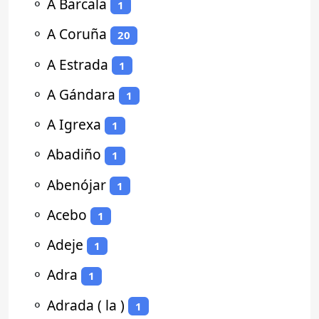
⚬
A Barcala
1
⚬
A Coruña
20
⚬
A Estrada
1
⚬
A Gándara
1
⚬
A Igrexa
1
⚬
Abadiño
1
⚬
Abenójar
1
⚬
Acebo
1
⚬
Adeje
1
⚬
Adra
1
⚬
Adrada ( la )
1