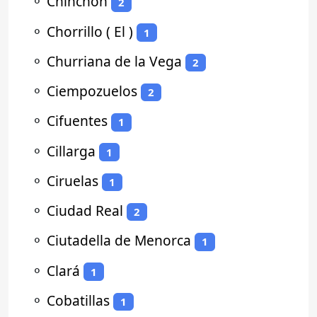
⚬
Chinchón
2
⚬
Chorrillo ( El )
1
⚬
Churriana de la Vega
2
⚬
Ciempozuelos
2
⚬
Cifuentes
1
⚬
Cillarga
1
⚬
Ciruelas
1
⚬
Ciudad Real
2
⚬
Ciutadella de Menorca
1
⚬
Clará
1
⚬
Cobatillas
1