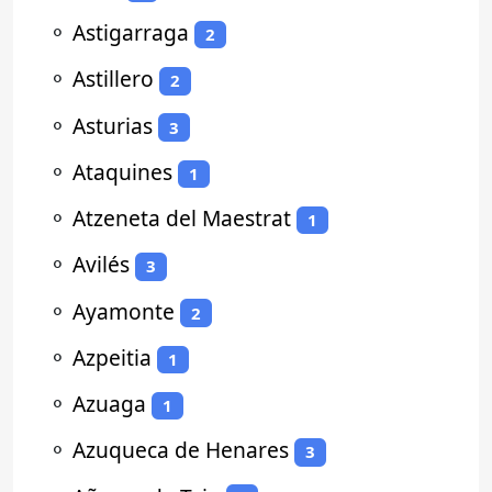
⚬
Astigarraga
2
⚬
Astillero
2
⚬
Asturias
3
⚬
Ataquines
1
⚬
Atzeneta del Maestrat
1
⚬
Avilés
3
⚬
Ayamonte
2
⚬
Azpeitia
1
⚬
Azuaga
1
⚬
Azuqueca de Henares
3