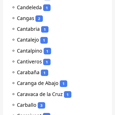
⚬
Candeleda
1
⚬
Cangas
2
⚬
Cantabria
1
⚬
Cantalejo
1
⚬
Cantalpino
1
⚬
Cantiveros
1
⚬
Carabaña
1
⚬
Caranga de Abajo
1
⚬
Caravaca de la Cruz
1
⚬
Carballo
3