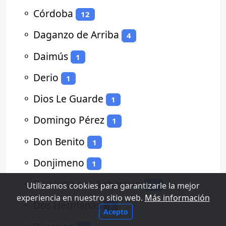
⚬
Córdoba
12
⚬
Daganzo de Arriba
4
⚬
Daimús
1
⚬
Derio
1
⚬
Dios Le Guarde
1
⚬
Domingo Pérez
1
⚬
Don Benito
1
⚬
Donjimeno
1
⚬
Donostia-san Sebastian
13
Utilizamos cookies para garantizarle la mejor
experiencia en nuestro sitio web.
Más información
⚬
Dos Hermanas
1
Acepto