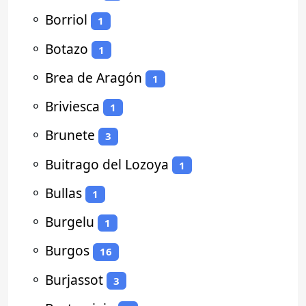
⚬
Borriol
1
⚬
Botazo
1
⚬
Brea de Aragón
1
⚬
Briviesca
1
⚬
Brunete
3
⚬
Buitrago del Lozoya
1
⚬
Bullas
1
⚬
Burgelu
1
⚬
Burgos
16
⚬
Burjassot
3