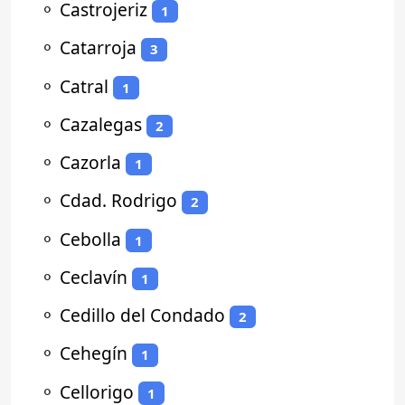
⚬
Castrojeriz
1
⚬
Catarroja
3
⚬
Catral
1
⚬
Cazalegas
2
⚬
Cazorla
1
⚬
Cdad. Rodrigo
2
⚬
Cebolla
1
⚬
Ceclavín
1
⚬
Cedillo del Condado
2
⚬
Cehegín
1
⚬
Cellorigo
1