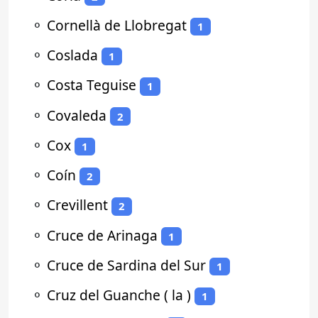
⚬
Cornellà de Llobregat
1
⚬
Coslada
1
⚬
Costa Teguise
1
⚬
Covaleda
2
⚬
Cox
1
⚬
Coín
2
⚬
Crevillent
2
⚬
Cruce de Arinaga
1
⚬
Cruce de Sardina del Sur
1
⚬
Cruz del Guanche ( la )
1