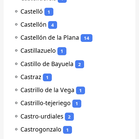
⚬
Castelló
1
⚬
Castellón
4
⚬
Castellón de la Plana
14
⚬
Castillazuelo
1
⚬
Castillo de Bayuela
2
⚬
Castraz
1
⚬
Castrillo de la Vega
1
⚬
Castrillo-tejeriego
1
⚬
Castro-urdiales
2
⚬
Castrogonzalo
1