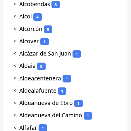
⚬
Alcobendas
3
⚬
Alcoi
4
⚬
Alcorcón
9
⚬
Alcover
1
⚬
Alcázar de San Juan
1
⚬
Aldaia
8
⚬
Aldeacentenera
1
⚬
Aldealafuente
1
⚬
Aldeanueva de Ebro
1
⚬
Aldeanueva del Camino
1
⚬
Alfafar
1