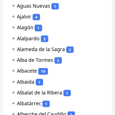
⚬
Aguas Nuevas
1
⚬
Ajalvir
4
⚬
Alagón
1
⚬
Alalpardo
2
⚬
Alameda de la Sagra
2
⚬
Alba de Tormes
2
⚬
Albacete
10
⚬
Albaida
1
⚬
Albalat de la Ribera
1
⚬
Albatàrrec
1
⚬
Alberche del Caudillo
1