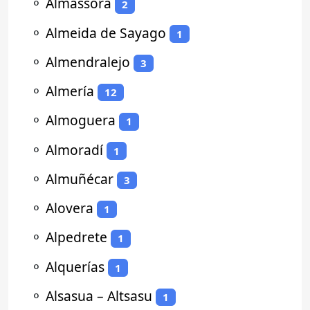
⚬
Almassora
2
⚬
Almeida de Sayago
1
⚬
Almendralejo
3
⚬
Almería
12
⚬
Almoguera
1
⚬
Almoradí
1
⚬
Almuñécar
3
⚬
Alovera
1
⚬
Alpedrete
1
⚬
Alquerías
1
⚬
Alsasua – Altsasu
1