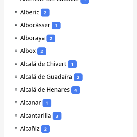
⚬
Alberic
2
⚬
Albocàsser
1
⚬
Alboraya
2
⚬
Albox
2
⚬
Alcalá de Chivert
1
⚬
Alcalá de Guadaíra
2
⚬
Alcalá de Henares
4
⚬
Alcanar
1
⚬
Alcantarilla
3
⚬
Alcañiz
2