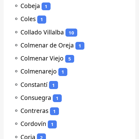
⚬
Cobeja
1
⚬
Coles
1
⚬
Collado Villalba
10
⚬
Colmenar de Oreja
1
⚬
Colmenar Viejo
5
⚬
Colmenarejo
1
⚬
Constantí
1
⚬
Consuegra
1
⚬
Contreras
1
⚬
Cordovín
1
⚬
Coria
2