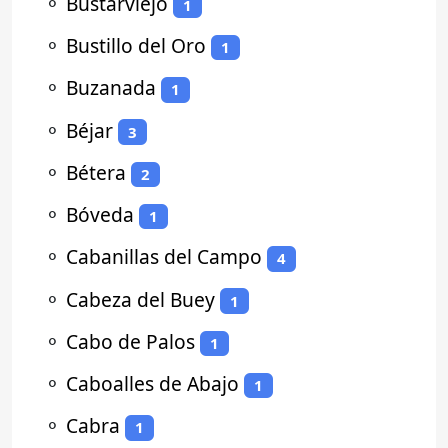
⚬
Bustarviejo
1
⚬
Bustillo del Oro
1
⚬
Buzanada
1
⚬
Béjar
3
⚬
Bétera
2
⚬
Bóveda
1
⚬
Cabanillas del Campo
4
⚬
Cabeza del Buey
1
⚬
Cabo de Palos
1
⚬
Caboalles de Abajo
1
⚬
Cabra
1