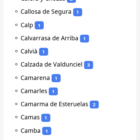
⚬
Callosa de Segura
1
⚬
Calp
1
⚬
Calvarrasa de Arriba
1
⚬
Calvià
1
⚬
Calzada de Valdunciel
3
⚬
Camarena
1
⚬
Camarles
1
⚬
Camarma de Esteruelas
2
⚬
Camas
1
⚬
Camba
1