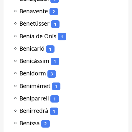
⚬
Benavente
2
⚬
Benetússer
1
⚬
Benia de Onís
1
⚬
Benicarló
1
⚬
Benicàssim
1
⚬
Benidorm
3
⚬
Benimàmet
1
⚬
Beniparrell
1
⚬
Benirredrà
1
⚬
Benissa
2