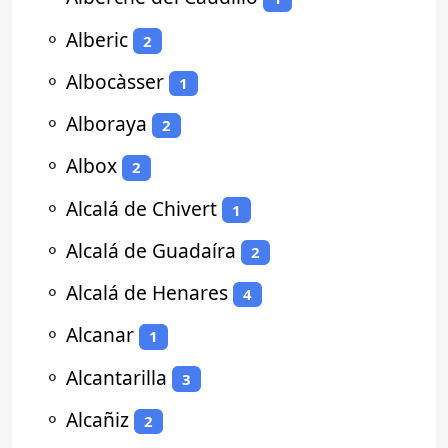
⚬
Alberic
2
⚬
Albocàsser
1
⚬
Alboraya
2
⚬
Albox
2
⚬
Alcalá de Chivert
1
⚬
Alcalá de Guadaíra
2
⚬
Alcalá de Henares
4
⚬
Alcanar
1
⚬
Alcantarilla
3
⚬
Alcañiz
2