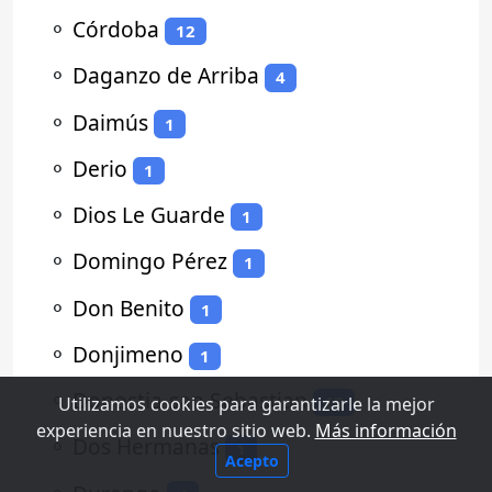
⚬
Córdoba
12
⚬
Daganzo de Arriba
4
⚬
Daimús
1
⚬
Derio
1
⚬
Dios Le Guarde
1
⚬
Domingo Pérez
1
⚬
Don Benito
1
⚬
Donjimeno
1
⚬
Donostia-san Sebastian
13
Utilizamos cookies para garantizarle la mejor
experiencia en nuestro sitio web.
Más información
⚬
Dos Hermanas
1
Acepto