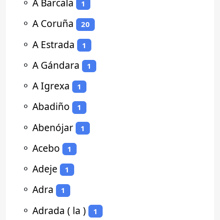
⚬
A Barcala
1
⚬
A Coruña
20
⚬
A Estrada
1
⚬
A Gándara
1
⚬
A Igrexa
1
⚬
Abadiño
1
⚬
Abenójar
1
⚬
Acebo
1
⚬
Adeje
1
⚬
Adra
1
⚬
Adrada ( la )
1