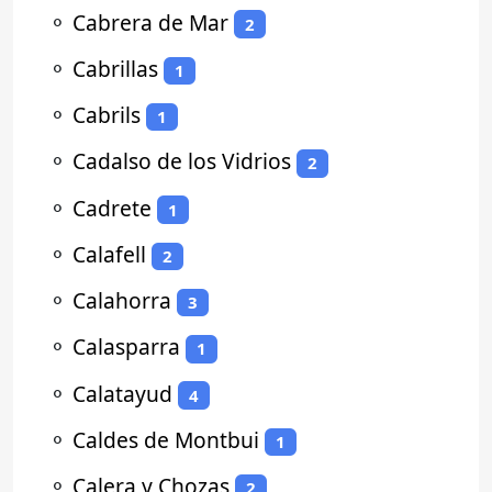
⚬
Cabrera de Mar
2
⚬
Cabrillas
1
⚬
Cabrils
1
⚬
Cadalso de los Vidrios
2
⚬
Cadrete
1
⚬
Calafell
2
⚬
Calahorra
3
⚬
Calasparra
1
⚬
Calatayud
4
⚬
Caldes de Montbui
1
⚬
Calera y Chozas
2