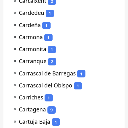
⚬
Carcaixent
2
⚬
Cardedeu
1
⚬
Cardeña
1
⚬
Carmona
1
⚬
Carmonita
1
⚬
Carranque
2
⚬
Carrascal de Barregas
1
⚬
Carrascal del Obispo
1
⚬
Carriches
1
⚬
Cartagena
9
⚬
Cartuja Baja
1