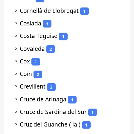
⚬
Cornellà de Llobregat
1
⚬
Coslada
1
⚬
Costa Teguise
1
⚬
Covaleda
2
⚬
Cox
1
⚬
Coín
2
⚬
Crevillent
2
⚬
Cruce de Arinaga
1
⚬
Cruce de Sardina del Sur
1
⚬
Cruz del Guanche ( la )
1