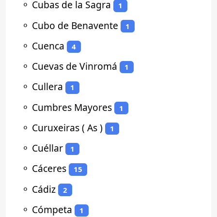
⚬
Cubas de la Sagra
1
⚬
Cubo de Benavente
1
⚬
Cuenca
4
⚬
Cuevas de Vinromá
1
⚬
Cullera
1
⚬
Cumbres Mayores
1
⚬
Curuxeiras ( As )
1
⚬
Cuéllar
1
⚬
Cáceres
15
⚬
Cádiz
2
⚬
Cómpeta
1