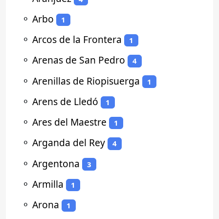
⚬
Arbo
1
⚬
Arcos de la Frontera
1
⚬
Arenas de San Pedro
4
⚬
Arenillas de Riopisuerga
1
⚬
Arens de Lledó
1
⚬
Ares del Maestre
1
⚬
Arganda del Rey
4
⚬
Argentona
3
⚬
Armilla
1
⚬
Arona
1