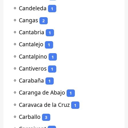
⚬
Candeleda
1
⚬
Cangas
2
⚬
Cantabria
1
⚬
Cantalejo
1
⚬
Cantalpino
1
⚬
Cantiveros
1
⚬
Carabaña
1
⚬
Caranga de Abajo
1
⚬
Caravaca de la Cruz
1
⚬
Carballo
3