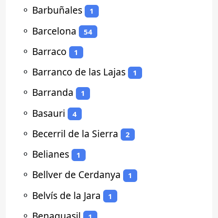
⚬
Barbuñales
1
⚬
Barcelona
54
⚬
Barraco
1
⚬
Barranco de las Lajas
1
⚬
Barranda
1
⚬
Basauri
4
⚬
Becerril de la Sierra
2
⚬
Belianes
1
⚬
Bellver de Cerdanya
1
⚬
Belvís de la Jara
1
⚬
Benaguasil
1