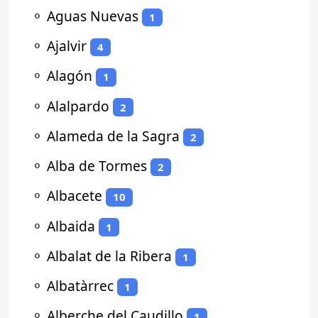
⚬
Aguas Nuevas
1
⚬
Ajalvir
4
⚬
Alagón
1
⚬
Alalpardo
2
⚬
Alameda de la Sagra
2
⚬
Alba de Tormes
2
⚬
Albacete
10
⚬
Albaida
1
⚬
Albalat de la Ribera
1
⚬
Albatàrrec
1
⚬
Alberche del Caudillo
1