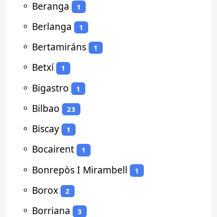
⚬
Beranga
1
⚬
Berlanga
1
⚬
Bertamiráns
1
⚬
Betxí
1
⚬
Bigastro
1
⚬
Bilbao
23
⚬
Biscay
1
⚬
Bocairent
1
⚬
Bonrepòs I Mirambell
1
⚬
Borox
2
⚬
Borriana
3