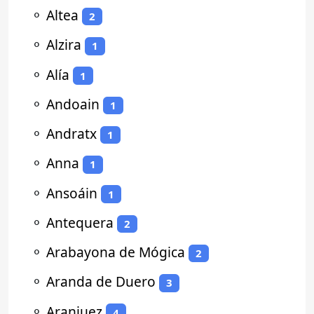
⚬
Altea
2
⚬
Alzira
1
⚬
Alía
1
⚬
Andoain
1
⚬
Andratx
1
⚬
Anna
1
⚬
Ansoáin
1
⚬
Antequera
2
⚬
Arabayona de Mógica
2
⚬
Aranda de Duero
3
⚬
Aranjuez
4