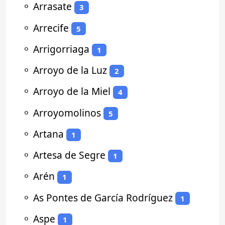
⚬
Arrasate
3
⚬
Arrecife
5
⚬
Arrigorriaga
1
⚬
Arroyo de la Luz
2
⚬
Arroyo de la Miel
4
⚬
Arroyomolinos
5
⚬
Artana
1
⚬
Artesa de Segre
1
⚬
Arén
1
⚬
As Pontes de García Rodríguez
1
⚬
Aspe
1