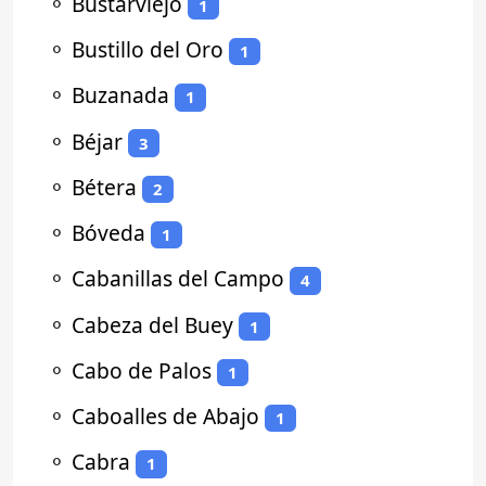
⚬
Bustarviejo
1
⚬
Bustillo del Oro
1
⚬
Buzanada
1
⚬
Béjar
3
⚬
Bétera
2
⚬
Bóveda
1
⚬
Cabanillas del Campo
4
⚬
Cabeza del Buey
1
⚬
Cabo de Palos
1
⚬
Caboalles de Abajo
1
⚬
Cabra
1