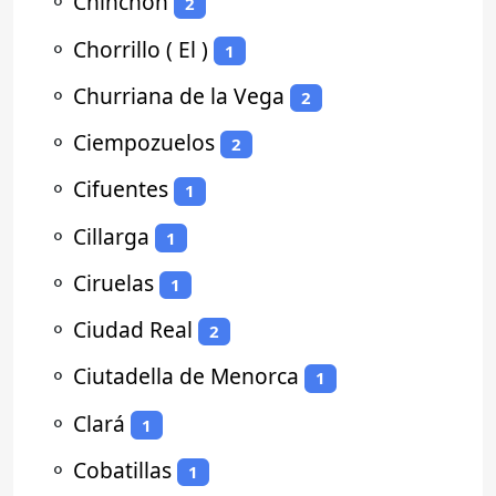
⚬
Chinchón
2
⚬
Chorrillo ( El )
1
⚬
Churriana de la Vega
2
⚬
Ciempozuelos
2
⚬
Cifuentes
1
⚬
Cillarga
1
⚬
Ciruelas
1
⚬
Ciudad Real
2
⚬
Ciutadella de Menorca
1
⚬
Clará
1
⚬
Cobatillas
1