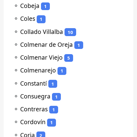
⚬
Cobeja
1
⚬
Coles
1
⚬
Collado Villalba
10
⚬
Colmenar de Oreja
1
⚬
Colmenar Viejo
5
⚬
Colmenarejo
1
⚬
Constantí
1
⚬
Consuegra
1
⚬
Contreras
1
⚬
Cordovín
1
⚬
Coria
2