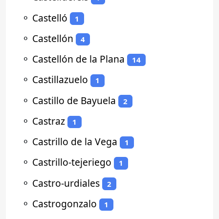
⚬
Castelló
1
⚬
Castellón
4
⚬
Castellón de la Plana
14
⚬
Castillazuelo
1
⚬
Castillo de Bayuela
2
⚬
Castraz
1
⚬
Castrillo de la Vega
1
⚬
Castrillo-tejeriego
1
⚬
Castro-urdiales
2
⚬
Castrogonzalo
1