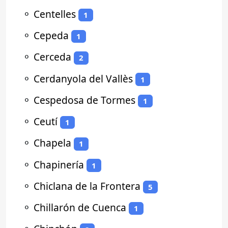
⚬
Centelles
1
⚬
Cepeda
1
⚬
Cerceda
2
⚬
Cerdanyola del Vallès
1
⚬
Cespedosa de Tormes
1
⚬
Ceutí
1
⚬
Chapela
1
⚬
Chapinería
1
⚬
Chiclana de la Frontera
5
⚬
Chillarón de Cuenca
1