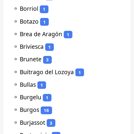
⚬
Borriol
1
⚬
Botazo
1
⚬
Brea de Aragón
1
⚬
Briviesca
1
⚬
Brunete
3
⚬
Buitrago del Lozoya
1
⚬
Bullas
1
⚬
Burgelu
1
⚬
Burgos
16
⚬
Burjassot
3