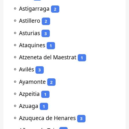
⚬
Astigarraga
2
⚬
Astillero
2
⚬
Asturias
3
⚬
Ataquines
1
⚬
Atzeneta del Maestrat
1
⚬
Avilés
3
⚬
Ayamonte
2
⚬
Azpeitia
1
⚬
Azuaga
1
⚬
Azuqueca de Henares
3