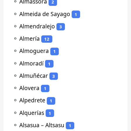
⚬
Almassora
2
⚬
Almeida de Sayago
1
⚬
Almendralejo
3
⚬
Almería
12
⚬
Almoguera
1
⚬
Almoradí
1
⚬
Almuñécar
3
⚬
Alovera
1
⚬
Alpedrete
1
⚬
Alquerías
1
⚬
Alsasua – Altsasu
1