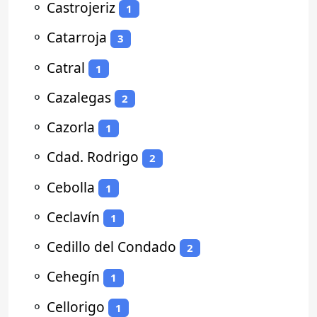
⚬
Castrojeriz
1
⚬
Catarroja
3
⚬
Catral
1
⚬
Cazalegas
2
⚬
Cazorla
1
⚬
Cdad. Rodrigo
2
⚬
Cebolla
1
⚬
Ceclavín
1
⚬
Cedillo del Condado
2
⚬
Cehegín
1
⚬
Cellorigo
1