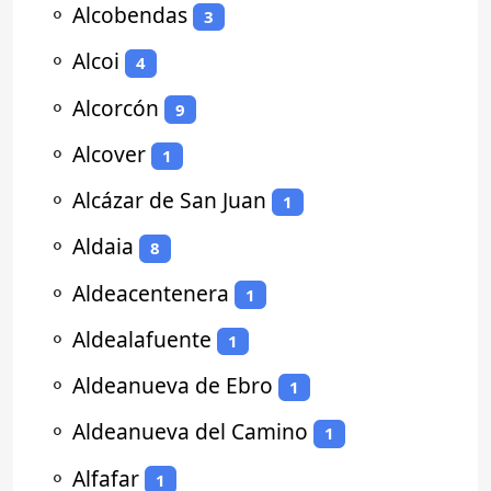
⚬
Alcobendas
3
⚬
Alcoi
4
⚬
Alcorcón
9
⚬
Alcover
1
⚬
Alcázar de San Juan
1
⚬
Aldaia
8
⚬
Aldeacentenera
1
⚬
Aldealafuente
1
⚬
Aldeanueva de Ebro
1
⚬
Aldeanueva del Camino
1
⚬
Alfafar
1