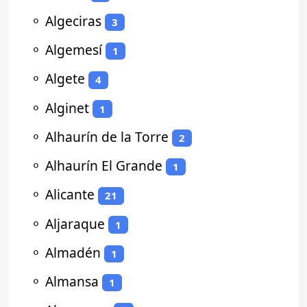
⚬
Algeciras
3
⚬
Algemesí
1
⚬
Algete
4
⚬
Alginet
1
⚬
Alhaurín de la Torre
2
⚬
Alhaurín El Grande
1
⚬
Alicante
21
⚬
Aljaraque
1
⚬
Almadén
1
⚬
Almansa
1