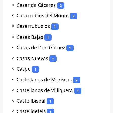
⚬
Casar de Cáceres
2
⚬
Casarrubios del Monte
2
⚬
Casarrubuelos
1
⚬
Casas Bajas
1
⚬
Casas de Don Gómez
1
⚬
Casas Nuevas
1
⚬
Caspe
1
⚬
Castellanos de Moriscos
2
⚬
Castellanos de Villiquera
1
⚬
Castellbisbal
1
⚬
Castelldefels
1