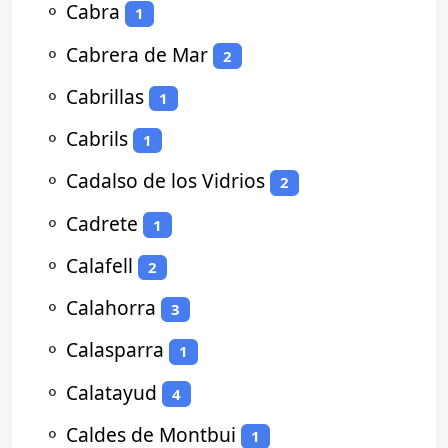
⚬
Cabra
1
⚬
Cabrera de Mar
2
⚬
Cabrillas
1
⚬
Cabrils
1
⚬
Cadalso de los Vidrios
2
⚬
Cadrete
1
⚬
Calafell
2
⚬
Calahorra
3
⚬
Calasparra
1
⚬
Calatayud
4
⚬
Caldes de Montbui
1