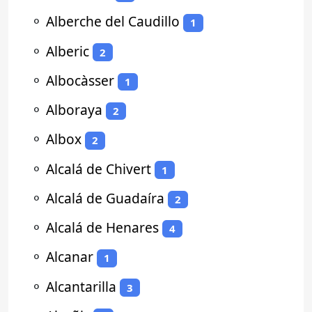
⚬
Alberche del Caudillo
1
⚬
Alberic
2
⚬
Albocàsser
1
⚬
Alboraya
2
⚬
Albox
2
⚬
Alcalá de Chivert
1
⚬
Alcalá de Guadaíra
2
⚬
Alcalá de Henares
4
⚬
Alcanar
1
⚬
Alcantarilla
3