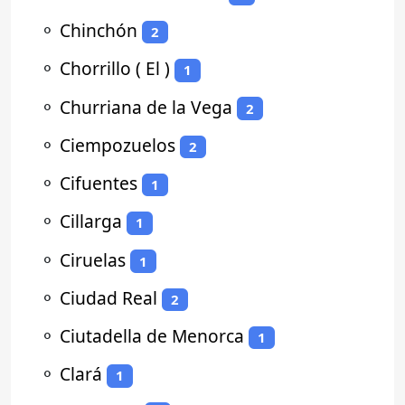
⚬
Chinchón
2
⚬
Chorrillo ( El )
1
⚬
Churriana de la Vega
2
⚬
Ciempozuelos
2
⚬
Cifuentes
1
⚬
Cillarga
1
⚬
Ciruelas
1
⚬
Ciudad Real
2
⚬
Ciutadella de Menorca
1
⚬
Clará
1