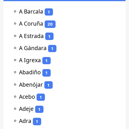
⚬
A Barcala
1
⚬
A Coruña
20
⚬
A Estrada
1
⚬
A Gándara
1
⚬
A Igrexa
1
⚬
Abadiño
1
⚬
Abenójar
1
⚬
Acebo
1
⚬
Adeje
1
⚬
Adra
1