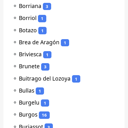
⚬
Borriana
3
⚬
Borriol
1
⚬
Botazo
1
⚬
Brea de Aragón
1
⚬
Briviesca
1
⚬
Brunete
3
⚬
Buitrago del Lozoya
1
⚬
Bullas
1
⚬
Burgelu
1
⚬
Burgos
16
⚬
Burjassot
3