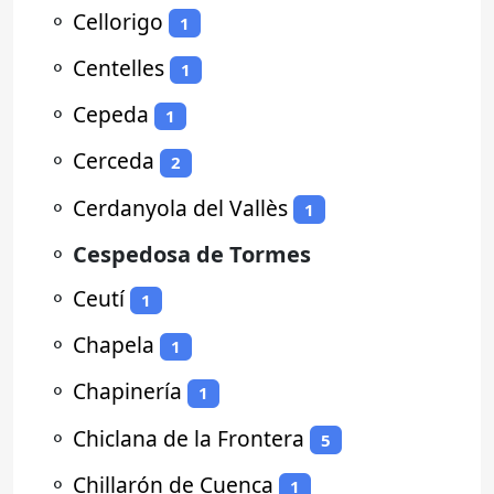
⚬
Cellorigo
1
⚬
Centelles
1
⚬
Cepeda
1
⚬
Cerceda
2
⚬
Cerdanyola del Vallès
1
⚬
Cespedosa de Tormes
⚬
Ceutí
1
⚬
Chapela
1
⚬
Chapinería
1
⚬
Chiclana de la Frontera
5
⚬
Chillarón de Cuenca
1