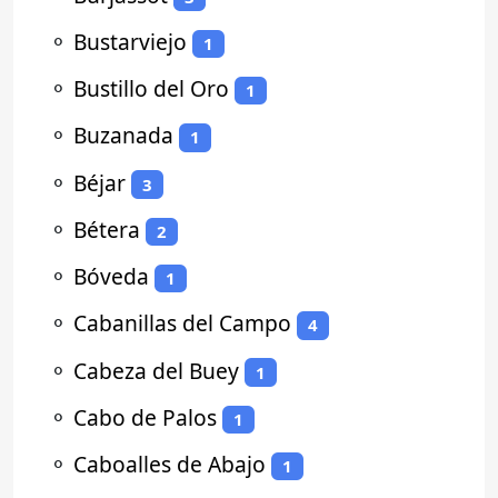
⚬
Bustarviejo
1
⚬
Bustillo del Oro
1
⚬
Buzanada
1
⚬
Béjar
3
⚬
Bétera
2
⚬
Bóveda
1
⚬
Cabanillas del Campo
4
⚬
Cabeza del Buey
1
⚬
Cabo de Palos
1
⚬
Caboalles de Abajo
1