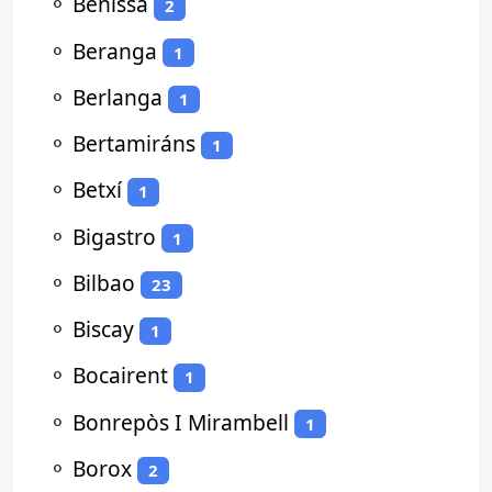
⚬
Benissa
2
⚬
Beranga
1
⚬
Berlanga
1
⚬
Bertamiráns
1
⚬
Betxí
1
⚬
Bigastro
1
⚬
Bilbao
23
⚬
Biscay
1
⚬
Bocairent
1
⚬
Bonrepòs I Mirambell
1
⚬
Borox
2