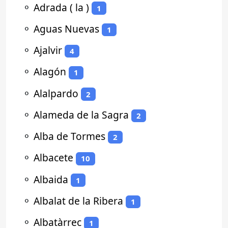
⚬
Adrada ( la )
1
⚬
Aguas Nuevas
1
⚬
Ajalvir
4
⚬
Alagón
1
⚬
Alalpardo
2
⚬
Alameda de la Sagra
2
⚬
Alba de Tormes
2
⚬
Albacete
10
⚬
Albaida
1
⚬
Albalat de la Ribera
1
⚬
Albatàrrec
1