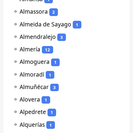
⚬
Almassora
2
⚬
Almeida de Sayago
1
⚬
Almendralejo
3
⚬
Almería
12
⚬
Almoguera
1
⚬
Almoradí
1
⚬
Almuñécar
3
⚬
Alovera
1
⚬
Alpedrete
1
⚬
Alquerías
1