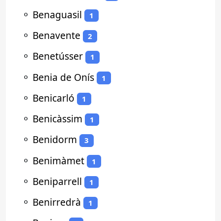
⚬
Benaguasil
1
⚬
Benavente
2
⚬
Benetússer
1
⚬
Benia de Onís
1
⚬
Benicarló
1
⚬
Benicàssim
1
⚬
Benidorm
3
⚬
Benimàmet
1
⚬
Beniparrell
1
⚬
Benirredrà
1