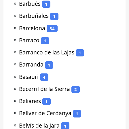
⚬
Barbués
1
⚬
Barbuñales
1
⚬
Barcelona
54
⚬
Barraco
1
⚬
Barranco de las Lajas
1
⚬
Barranda
1
⚬
Basauri
4
⚬
Becerril de la Sierra
2
⚬
Belianes
1
⚬
Bellver de Cerdanya
1
⚬
Belvís de la Jara
1