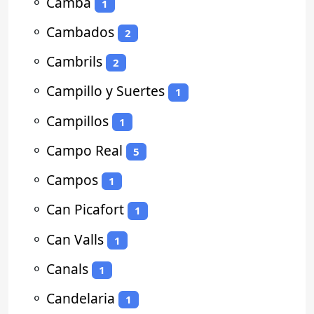
⚬
Camba
1
⚬
Cambados
2
⚬
Cambrils
2
⚬
Campillo y Suertes
1
⚬
Campillos
1
⚬
Campo Real
5
⚬
Campos
1
⚬
Can Picafort
1
⚬
Can Valls
1
⚬
Canals
1
⚬
Candelaria
1