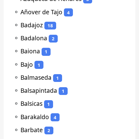
⚬
Añover de Tajo
4
⚬
Badajoz
18
⚬
Badalona
2
⚬
Baiona
1
⚬
Bajo
1
⚬
Balmaseda
1
⚬
Balsapintada
1
⚬
Balsicas
1
⚬
Barakaldo
4
⚬
Barbate
2