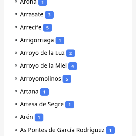
⚬
Arona
1
⚬
Arrasate
3
⚬
Arrecife
5
⚬
Arrigorriaga
1
⚬
Arroyo de la Luz
2
⚬
Arroyo de la Miel
4
⚬
Arroyomolinos
5
⚬
Artana
1
⚬
Artesa de Segre
1
⚬
Arén
1
⚬
As Pontes de García Rodríguez
1