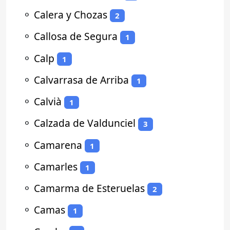
⚬
Calera y Chozas
2
⚬
Callosa de Segura
1
⚬
Calp
1
⚬
Calvarrasa de Arriba
1
⚬
Calvià
1
⚬
Calzada de Valdunciel
3
⚬
Camarena
1
⚬
Camarles
1
⚬
Camarma de Esteruelas
2
⚬
Camas
1