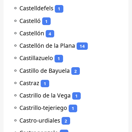
⚬
Castelldefels
1
⚬
Castelló
1
⚬
Castellón
4
⚬
Castellón de la Plana
14
⚬
Castillazuelo
1
⚬
Castillo de Bayuela
2
⚬
Castraz
1
⚬
Castrillo de la Vega
1
⚬
Castrillo-tejeriego
1
⚬
Castro-urdiales
2