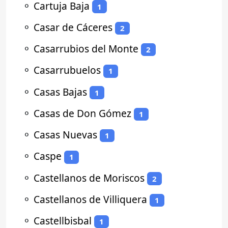
⚬
Cartuja Baja
1
⚬
Casar de Cáceres
2
⚬
Casarrubios del Monte
2
⚬
Casarrubuelos
1
⚬
Casas Bajas
1
⚬
Casas de Don Gómez
1
⚬
Casas Nuevas
1
⚬
Caspe
1
⚬
Castellanos de Moriscos
2
⚬
Castellanos de Villiquera
1
⚬
Castellbisbal
1