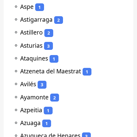
⚬
Aspe
1
⚬
Astigarraga
2
⚬
Astillero
2
⚬
Asturias
3
⚬
Ataquines
1
⚬
Atzeneta del Maestrat
1
⚬
Avilés
3
⚬
Ayamonte
2
⚬
Azpeitia
1
⚬
Azuaga
1
⚬
Azuqueca de Henares
3