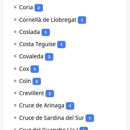
⚬
Coria
2
⚬
Cornellà de Llobregat
1
⚬
Coslada
1
⚬
Costa Teguise
1
⚬
Covaleda
2
⚬
Cox
1
⚬
Coín
2
⚬
Crevillent
2
⚬
Cruce de Arinaga
1
⚬
Cruce de Sardina del Sur
1
⚬
Cruz del Guanche ( la )