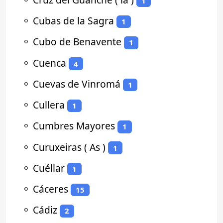
1
⚬
Cubas de la Sagra
1
⚬
Cubo de Benavente
1
⚬
Cuenca
4
⚬
Cuevas de Vinromá
1
⚬
Cullera
1
⚬
Cumbres Mayores
1
⚬
Curuxeiras ( As )
1
⚬
Cuéllar
1
⚬
Cáceres
15
⚬
Cádiz
2