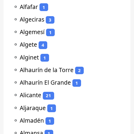
⚬
Alfafar
1
⚬
Algeciras
3
⚬
Algemesí
1
⚬
Algete
4
⚬
Alginet
1
⚬
Alhaurín de la Torre
2
⚬
Alhaurín El Grande
1
⚬
Alicante
21
⚬
Aljaraque
1
⚬
Almadén
1
⚬
Almansa
1