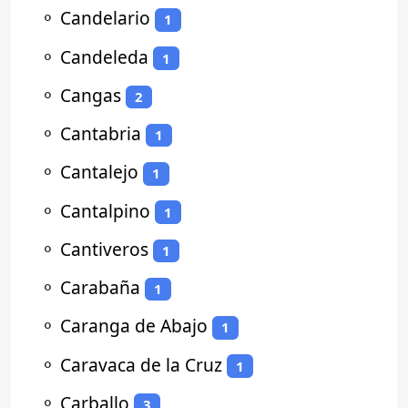
⚬
Candelario
1
⚬
Candeleda
1
⚬
Cangas
2
⚬
Cantabria
1
⚬
Cantalejo
1
⚬
Cantalpino
1
⚬
Cantiveros
1
⚬
Carabaña
1
⚬
Caranga de Abajo
1
⚬
Caravaca de la Cruz
1
⚬
Carballo
3