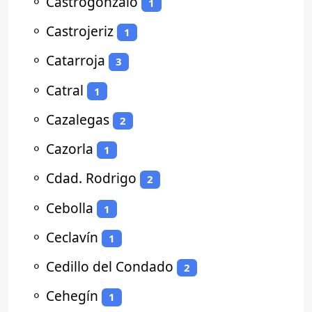
⚬
Castrogonzalo
1
⚬
Castrojeriz
1
⚬
Catarroja
3
⚬
Catral
1
⚬
Cazalegas
2
⚬
Cazorla
1
⚬
Cdad. Rodrigo
2
⚬
Cebolla
1
⚬
Ceclavín
1
⚬
Cedillo del Condado
2
⚬
Cehegín
1