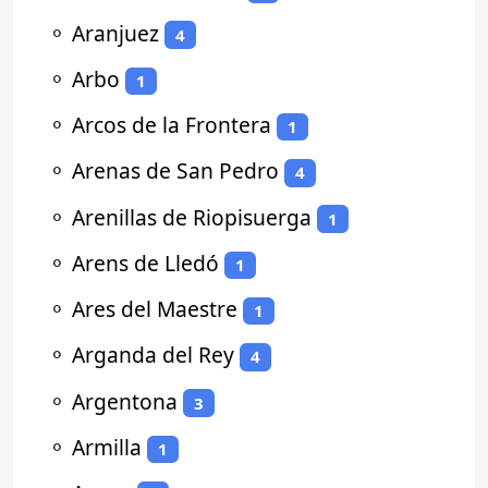
⚬
Aranjuez
4
⚬
Arbo
1
⚬
Arcos de la Frontera
1
⚬
Arenas de San Pedro
4
⚬
Arenillas de Riopisuerga
1
⚬
Arens de Lledó
1
⚬
Ares del Maestre
1
⚬
Arganda del Rey
4
⚬
Argentona
3
⚬
Armilla
1