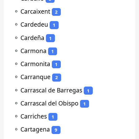
⚬
Carcaixent
2
⚬
Cardedeu
1
⚬
Cardeña
1
⚬
Carmona
1
⚬
Carmonita
1
⚬
Carranque
2
⚬
Carrascal de Barregas
1
⚬
Carrascal del Obispo
1
⚬
Carriches
1
⚬
Cartagena
9