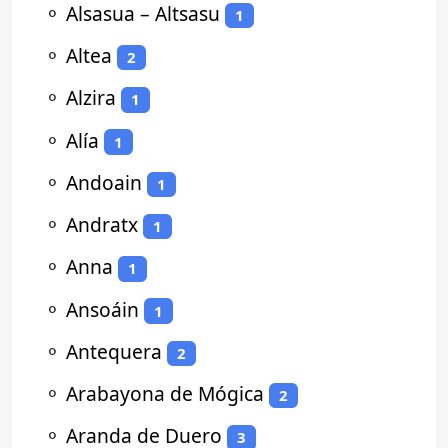
⚬
Alsasua – Altsasu
1
⚬
Altea
2
⚬
Alzira
1
⚬
Alía
1
⚬
Andoain
1
⚬
Andratx
1
⚬
Anna
1
⚬
Ansoáin
1
⚬
Antequera
2
⚬
Arabayona de Mógica
2
⚬
Aranda de Duero
3