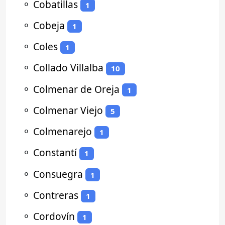
⚬
Cobatillas
1
⚬
Cobeja
1
⚬
Coles
1
⚬
Collado Villalba
10
⚬
Colmenar de Oreja
1
⚬
Colmenar Viejo
5
⚬
Colmenarejo
1
⚬
Constantí
1
⚬
Consuegra
1
⚬
Contreras
1
⚬
Cordovín
1