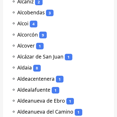
⚬
Alcañiz
2
⚬
Alcobendas
3
⚬
Alcoi
4
⚬
Alcorcón
9
⚬
Alcover
1
⚬
Alcázar de San Juan
1
⚬
Aldaia
8
⚬
Aldeacentenera
1
⚬
Aldealafuente
1
⚬
Aldeanueva de Ebro
1
⚬
Aldeanueva del Camino
1