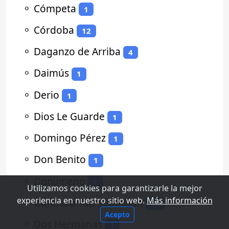
⚬
Cómpeta
1
⚬
Córdoba
12
⚬
Daganzo de Arriba
4
⚬
Daimús
1
⚬
Derio
1
⚬
Dios Le Guarde
1
⚬
Domingo Pérez
1
⚬
Don Benito
1
⚬
Donjimeno
1
Utilizamos cookies para garantizarle la mejor
experiencia en nuestro sitio web.
Más información
⚬
Donostia-san Sebastian
13
Acepto
⚬
Dos Hermanas
1