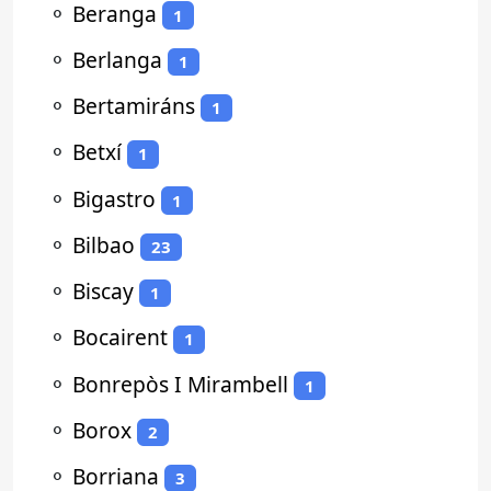
⚬
Beranga
1
⚬
Berlanga
1
⚬
Bertamiráns
1
⚬
Betxí
1
⚬
Bigastro
1
⚬
Bilbao
23
⚬
Biscay
1
⚬
Bocairent
1
⚬
Bonrepòs I Mirambell
1
⚬
Borox
2
⚬
Borriana
3