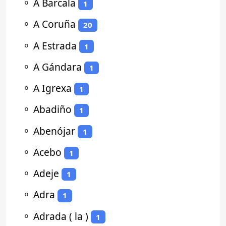
⚬
A Barcala
1
⚬
A Coruña
20
⚬
A Estrada
1
⚬
A Gándara
1
⚬
A Igrexa
1
⚬
Abadiño
1
⚬
Abenójar
1
⚬
Acebo
1
⚬
Adeje
1
⚬
Adra
1
⚬
Adrada ( la )
1