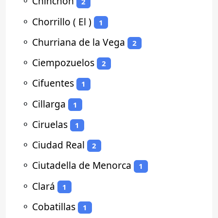
⚬
Chinchón
2
⚬
Chorrillo ( El )
1
⚬
Churriana de la Vega
2
⚬
Ciempozuelos
2
⚬
Cifuentes
1
⚬
Cillarga
1
⚬
Ciruelas
1
⚬
Ciudad Real
2
⚬
Ciutadella de Menorca
1
⚬
Clará
1
⚬
Cobatillas
1