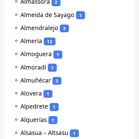
⚬
Almassora
2
⚬
Almeida de Sayago
1
⚬
Almendralejo
3
⚬
Almería
12
⚬
Almoguera
1
⚬
Almoradí
1
⚬
Almuñécar
3
⚬
Alovera
1
⚬
Alpedrete
1
⚬
Alquerías
1
⚬
Alsasua – Altsasu
1