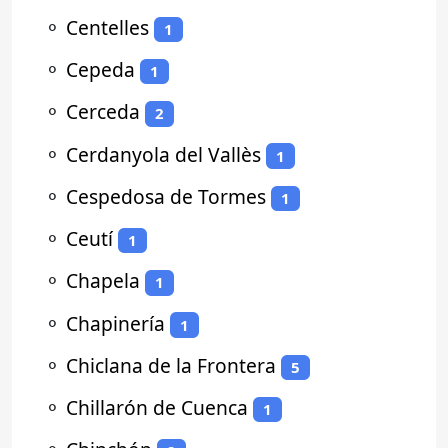
⚬
Centelles
1
⚬
Cepeda
1
⚬
Cerceda
2
⚬
Cerdanyola del Vallès
1
⚬
Cespedosa de Tormes
1
⚬
Ceutí
1
⚬
Chapela
1
⚬
Chapinería
1
⚬
Chiclana de la Frontera
5
⚬
Chillarón de Cuenca
1