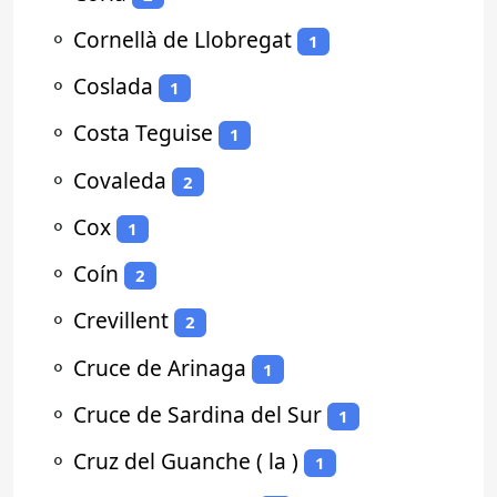
⚬
Cornellà de Llobregat
1
⚬
Coslada
1
⚬
Costa Teguise
1
⚬
Covaleda
2
⚬
Cox
1
⚬
Coín
2
⚬
Crevillent
2
⚬
Cruce de Arinaga
1
⚬
Cruce de Sardina del Sur
1
⚬
Cruz del Guanche ( la )
1