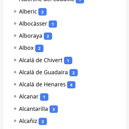
⚬
Alberic
2
⚬
Albocàsser
1
⚬
Alboraya
2
⚬
Albox
2
⚬
Alcalá de Chivert
1
⚬
Alcalá de Guadaíra
2
⚬
Alcalá de Henares
4
⚬
Alcanar
1
⚬
Alcantarilla
3
⚬
Alcañiz
2