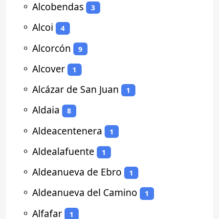
⚬
Alcobendas
3
⚬
Alcoi
4
⚬
Alcorcón
9
⚬
Alcover
1
⚬
Alcázar de San Juan
1
⚬
Aldaia
8
⚬
Aldeacentenera
1
⚬
Aldealafuente
1
⚬
Aldeanueva de Ebro
1
⚬
Aldeanueva del Camino
1
⚬
Alfafar
1