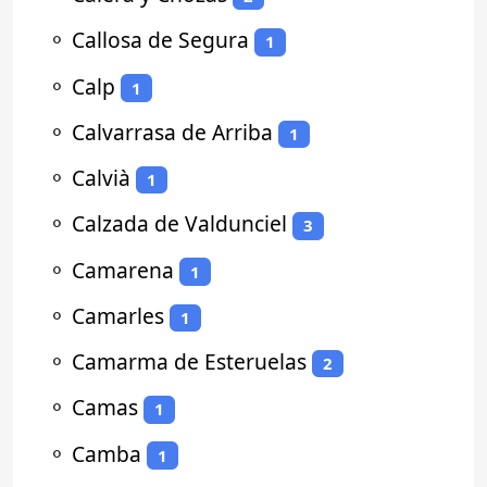
⚬
Callosa de Segura
1
⚬
Calp
1
⚬
Calvarrasa de Arriba
1
⚬
Calvià
1
⚬
Calzada de Valdunciel
3
⚬
Camarena
1
⚬
Camarles
1
⚬
Camarma de Esteruelas
2
⚬
Camas
1
⚬
Camba
1