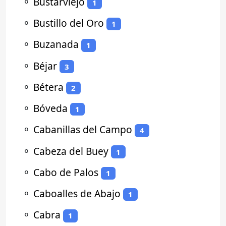
⚬
Bustarviejo
1
⚬
Bustillo del Oro
1
⚬
Buzanada
1
⚬
Béjar
3
⚬
Bétera
2
⚬
Bóveda
1
⚬
Cabanillas del Campo
4
⚬
Cabeza del Buey
1
⚬
Cabo de Palos
1
⚬
Caboalles de Abajo
1
⚬
Cabra
1