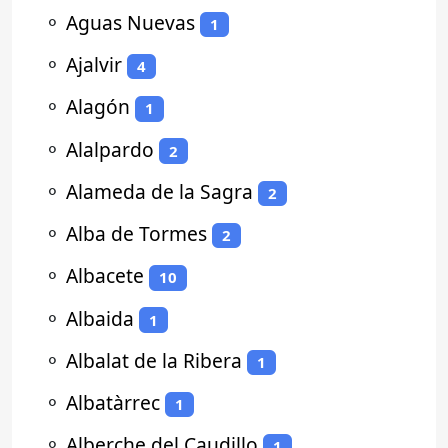
⚬
Aguas Nuevas
1
⚬
Ajalvir
4
⚬
Alagón
1
⚬
Alalpardo
2
⚬
Alameda de la Sagra
2
⚬
Alba de Tormes
2
⚬
Albacete
10
⚬
Albaida
1
⚬
Albalat de la Ribera
1
⚬
Albatàrrec
1
⚬
Alberche del Caudillo
1