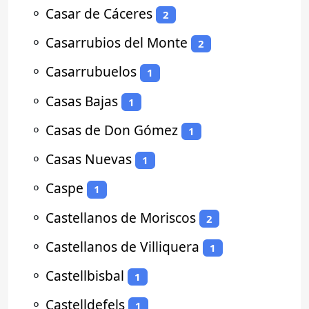
⚬
Casar de Cáceres
2
⚬
Casarrubios del Monte
2
⚬
Casarrubuelos
1
⚬
Casas Bajas
1
⚬
Casas de Don Gómez
1
⚬
Casas Nuevas
1
⚬
Caspe
1
⚬
Castellanos de Moriscos
2
⚬
Castellanos de Villiquera
1
⚬
Castellbisbal
1
⚬
Castelldefels
1