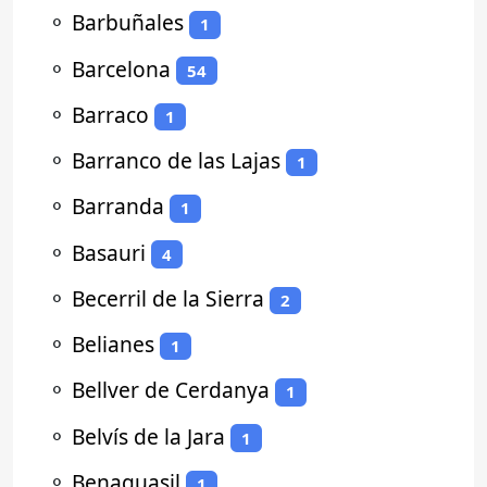
⚬
Barbuñales
1
⚬
Barcelona
54
⚬
Barraco
1
⚬
Barranco de las Lajas
1
⚬
Barranda
1
⚬
Basauri
4
⚬
Becerril de la Sierra
2
⚬
Belianes
1
⚬
Bellver de Cerdanya
1
⚬
Belvís de la Jara
1
⚬
Benaguasil
1