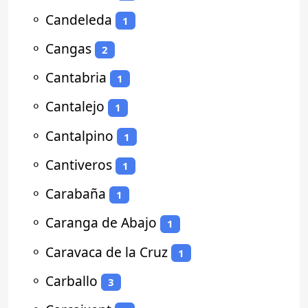
⚬
Candeleda
1
⚬
Cangas
2
⚬
Cantabria
1
⚬
Cantalejo
1
⚬
Cantalpino
1
⚬
Cantiveros
1
⚬
Carabaña
1
⚬
Caranga de Abajo
1
⚬
Caravaca de la Cruz
1
⚬
Carballo
3