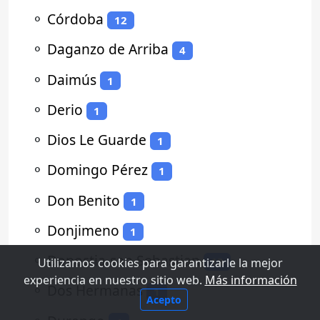
⚬
Córdoba
12
⚬
Daganzo de Arriba
4
⚬
Daimús
1
⚬
Derio
1
⚬
Dios Le Guarde
1
⚬
Domingo Pérez
1
⚬
Don Benito
1
⚬
Donjimeno
1
⚬
Donostia-san Sebastian
13
Utilizamos cookies para garantizarle la mejor
experiencia en nuestro sitio web.
Más información
⚬
Dos Hermanas
1
Acepto