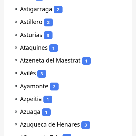
⚬
Astigarraga
2
⚬
Astillero
2
⚬
Asturias
3
⚬
Ataquines
1
⚬
Atzeneta del Maestrat
1
⚬
Avilés
3
⚬
Ayamonte
2
⚬
Azpeitia
1
⚬
Azuaga
1
⚬
Azuqueca de Henares
3