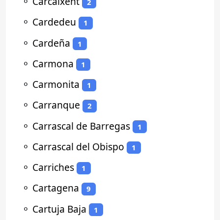
⚬
Carcaixent
2
⚬
Cardedeu
1
⚬
Cardeña
1
⚬
Carmona
1
⚬
Carmonita
1
⚬
Carranque
2
⚬
Carrascal de Barregas
1
⚬
Carrascal del Obispo
1
⚬
Carriches
1
⚬
Cartagena
9
⚬
Cartuja Baja
1