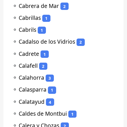
⚬
Cabrera de Mar
2
⚬
Cabrillas
1
⚬
Cabrils
1
⚬
Cadalso de los Vidrios
2
⚬
Cadrete
1
⚬
Calafell
2
⚬
Calahorra
3
⚬
Calasparra
1
⚬
Calatayud
4
⚬
Caldes de Montbui
1
⚬
Calera y Chozas
2