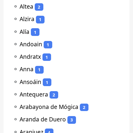
⚬
Altea
2
⚬
Alzira
1
⚬
Alía
1
⚬
Andoain
1
⚬
Andratx
1
⚬
Anna
1
⚬
Ansoáin
1
⚬
Antequera
2
⚬
Arabayona de Mógica
2
⚬
Aranda de Duero
3
⚬
Aranjuez
4