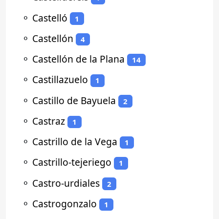
⚬
Castelló
1
⚬
Castellón
4
⚬
Castellón de la Plana
14
⚬
Castillazuelo
1
⚬
Castillo de Bayuela
2
⚬
Castraz
1
⚬
Castrillo de la Vega
1
⚬
Castrillo-tejeriego
1
⚬
Castro-urdiales
2
⚬
Castrogonzalo
1