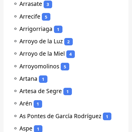
⚬
Arrasate
3
⚬
Arrecife
5
⚬
Arrigorriaga
1
⚬
Arroyo de la Luz
2
⚬
Arroyo de la Miel
4
⚬
Arroyomolinos
5
⚬
Artana
1
⚬
Artesa de Segre
1
⚬
Arén
1
⚬
As Pontes de García Rodríguez
1
⚬
Aspe
1