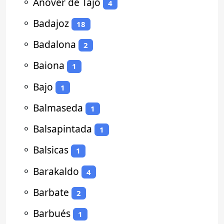
⚬
Añover de Tajo
4
⚬
Badajoz
18
⚬
Badalona
2
⚬
Baiona
1
⚬
Bajo
1
⚬
Balmaseda
1
⚬
Balsapintada
1
⚬
Balsicas
1
⚬
Barakaldo
4
⚬
Barbate
2
⚬
Barbués
1