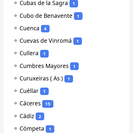
⚬
Cubas de la Sagra
1
⚬
Cubo de Benavente
1
⚬
Cuenca
4
⚬
Cuevas de Vinromá
1
⚬
Cullera
1
⚬
Cumbres Mayores
1
⚬
Curuxeiras ( As )
1
⚬
Cuéllar
1
⚬
Cáceres
15
⚬
Cádiz
2
⚬
Cómpeta
1