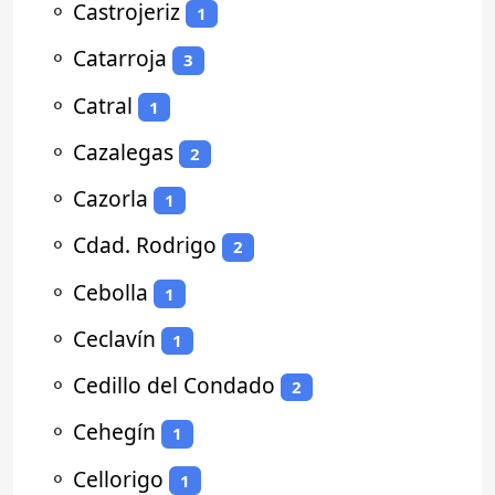
⚬
Castrojeriz
1
⚬
Catarroja
3
⚬
Catral
1
⚬
Cazalegas
2
⚬
Cazorla
1
⚬
Cdad. Rodrigo
2
⚬
Cebolla
1
⚬
Ceclavín
1
⚬
Cedillo del Condado
2
⚬
Cehegín
1
⚬
Cellorigo
1