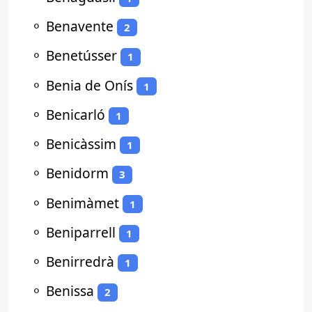
⚬
Benavente
2
⚬
Benetússer
1
⚬
Benia de Onís
1
⚬
Benicarló
1
⚬
Benicàssim
1
⚬
Benidorm
3
⚬
Benimàmet
1
⚬
Beniparrell
1
⚬
Benirredrà
1
⚬
Benissa
2