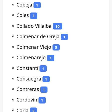
⚬
Cobeja
1
⚬
Coles
1
⚬
Collado Villalba
10
⚬
Colmenar de Oreja
1
⚬
Colmenar Viejo
5
⚬
Colmenarejo
1
⚬
Constantí
1
⚬
Consuegra
1
⚬
Contreras
1
⚬
Cordovín
1
⚬
Coria
2