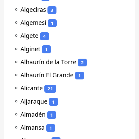
⚬
Algeciras
3
⚬
Algemesí
1
⚬
Algete
4
⚬
Alginet
1
⚬
Alhaurín de la Torre
2
⚬
Alhaurín El Grande
1
⚬
Alicante
21
⚬
Aljaraque
1
⚬
Almadén
1
⚬
Almansa
1