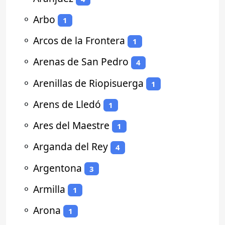
⚬
Arbo
1
⚬
Arcos de la Frontera
1
⚬
Arenas de San Pedro
4
⚬
Arenillas de Riopisuerga
1
⚬
Arens de Lledó
1
⚬
Ares del Maestre
1
⚬
Arganda del Rey
4
⚬
Argentona
3
⚬
Armilla
1
⚬
Arona
1