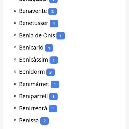
⚬
Benavente
2
⚬
Benetússer
1
⚬
Benia de Onís
1
⚬
Benicarló
1
⚬
Benicàssim
1
⚬
Benidorm
3
⚬
Benimàmet
1
⚬
Beniparrell
1
⚬
Benirredrà
1
⚬
Benissa
2