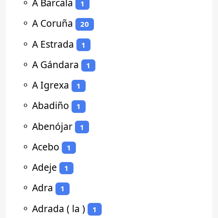
⚬
A Barcala
1
⚬
A Coruña
20
⚬
A Estrada
1
⚬
A Gándara
1
⚬
A Igrexa
1
⚬
Abadiño
1
⚬
Abenójar
1
⚬
Acebo
1
⚬
Adeje
1
⚬
Adra
1
⚬
Adrada ( la )
1