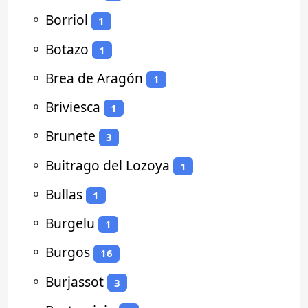
⚬
Borriol
1
⚬
Botazo
1
⚬
Brea de Aragón
1
⚬
Briviesca
1
⚬
Brunete
3
⚬
Buitrago del Lozoya
1
⚬
Bullas
1
⚬
Burgelu
1
⚬
Burgos
16
⚬
Burjassot
3