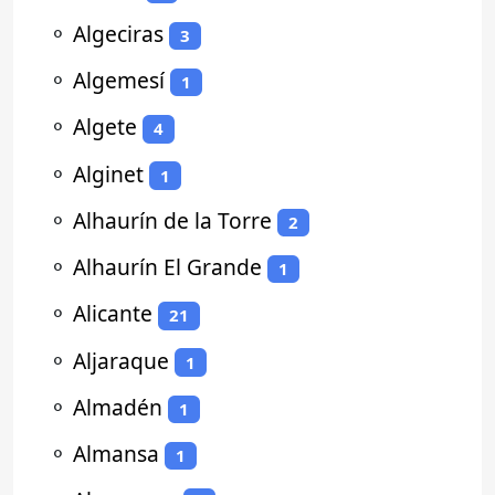
⚬
Algeciras
3
⚬
Algemesí
1
⚬
Algete
4
⚬
Alginet
1
⚬
Alhaurín de la Torre
2
⚬
Alhaurín El Grande
1
⚬
Alicante
21
⚬
Aljaraque
1
⚬
Almadén
1
⚬
Almansa
1