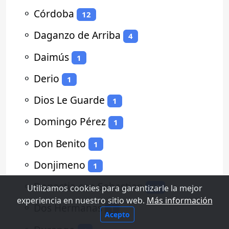
⚬
Córdoba
12
⚬
Daganzo de Arriba
4
⚬
Daimús
1
⚬
Derio
1
⚬
Dios Le Guarde
1
⚬
Domingo Pérez
1
⚬
Don Benito
1
⚬
Donjimeno
1
⚬
Donostia-san Sebastian
13
Utilizamos cookies para garantizarle la mejor
experiencia en nuestro sitio web.
Más información
⚬
Dos Hermanas
1
Acepto