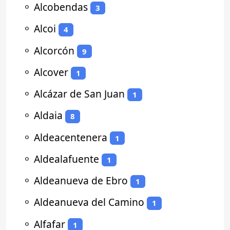
⚬
Alcobendas
3
⚬
Alcoi
4
⚬
Alcorcón
9
⚬
Alcover
1
⚬
Alcázar de San Juan
1
⚬
Aldaia
8
⚬
Aldeacentenera
1
⚬
Aldealafuente
1
⚬
Aldeanueva de Ebro
1
⚬
Aldeanueva del Camino
1
⚬
Alfafar
1