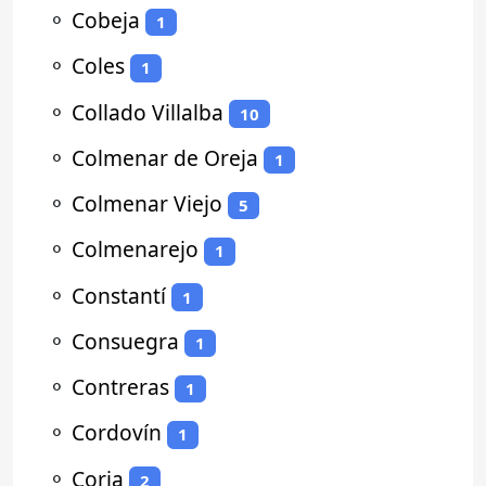
⚬
Cobeja
1
⚬
Coles
1
⚬
Collado Villalba
10
⚬
Colmenar de Oreja
1
⚬
Colmenar Viejo
5
⚬
Colmenarejo
1
⚬
Constantí
1
⚬
Consuegra
1
⚬
Contreras
1
⚬
Cordovín
1
⚬
Coria
2