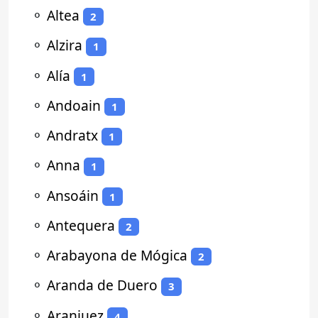
⚬
Altea
2
⚬
Alzira
1
⚬
Alía
1
⚬
Andoain
1
⚬
Andratx
1
⚬
Anna
1
⚬
Ansoáin
1
⚬
Antequera
2
⚬
Arabayona de Mógica
2
⚬
Aranda de Duero
3
⚬
Aranjuez
4