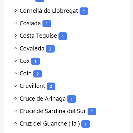
⚬
Cornellà de Llobregat
1
⚬
Coslada
1
⚬
Costa Teguise
1
⚬
Covaleda
2
⚬
Cox
1
⚬
Coín
2
⚬
Crevillent
2
⚬
Cruce de Arinaga
1
⚬
Cruce de Sardina del Sur
1
⚬
Cruz del Guanche ( la )
1