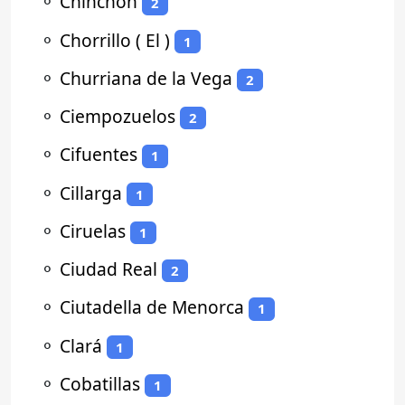
⚬
Chinchón
2
⚬
Chorrillo ( El )
1
⚬
Churriana de la Vega
2
⚬
Ciempozuelos
2
⚬
Cifuentes
1
⚬
Cillarga
1
⚬
Ciruelas
1
⚬
Ciudad Real
2
⚬
Ciutadella de Menorca
1
⚬
Clará
1
⚬
Cobatillas
1