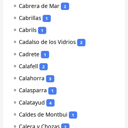
⚬
Cabrera de Mar
2
⚬
Cabrillas
1
⚬
Cabrils
1
⚬
Cadalso de los Vidrios
2
⚬
Cadrete
1
⚬
Calafell
2
⚬
Calahorra
3
⚬
Calasparra
1
⚬
Calatayud
4
⚬
Caldes de Montbui
1
⚬
Calera y Chozas
2