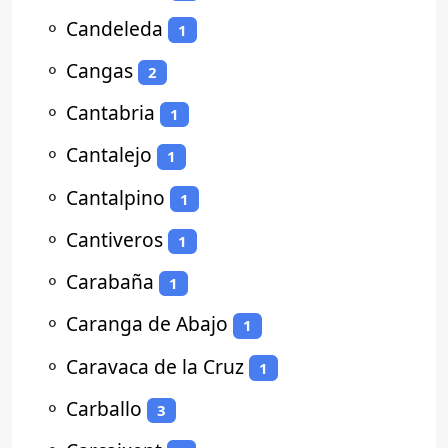
⚬
Candeleda
1
⚬
Cangas
2
⚬
Cantabria
1
⚬
Cantalejo
1
⚬
Cantalpino
1
⚬
Cantiveros
1
⚬
Carabaña
1
⚬
Caranga de Abajo
1
⚬
Caravaca de la Cruz
1
⚬
Carballo
3