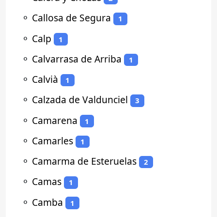
⚬
Callosa de Segura
1
⚬
Calp
1
⚬
Calvarrasa de Arriba
1
⚬
Calvià
1
⚬
Calzada de Valdunciel
3
⚬
Camarena
1
⚬
Camarles
1
⚬
Camarma de Esteruelas
2
⚬
Camas
1
⚬
Camba
1