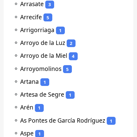
⚬
Arrasate
3
⚬
Arrecife
5
⚬
Arrigorriaga
1
⚬
Arroyo de la Luz
2
⚬
Arroyo de la Miel
4
⚬
Arroyomolinos
5
⚬
Artana
1
⚬
Artesa de Segre
1
⚬
Arén
1
⚬
As Pontes de García Rodríguez
1
⚬
Aspe
1