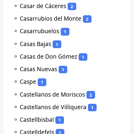
⚬
Casar de Cáceres
2
⚬
Casarrubios del Monte
2
⚬
Casarrubuelos
1
⚬
Casas Bajas
1
⚬
Casas de Don Gómez
1
⚬
Casas Nuevas
1
⚬
Caspe
1
⚬
Castellanos de Moriscos
2
⚬
Castellanos de Villiquera
1
⚬
Castellbisbal
1
⚬
Castelldefels
1