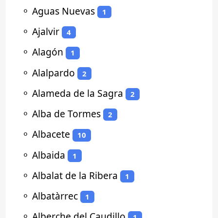
⚬
Aguas Nuevas
1
⚬
Ajalvir
4
⚬
Alagón
1
⚬
Alalpardo
2
⚬
Alameda de la Sagra
2
⚬
Alba de Tormes
2
⚬
Albacete
10
⚬
Albaida
1
⚬
Albalat de la Ribera
1
⚬
Albatàrrec
1
⚬
Alberche del Caudillo
1