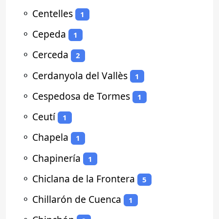
⚬
Centelles
1
⚬
Cepeda
1
⚬
Cerceda
2
⚬
Cerdanyola del Vallès
1
⚬
Cespedosa de Tormes
1
⚬
Ceutí
1
⚬
Chapela
1
⚬
Chapinería
1
⚬
Chiclana de la Frontera
5
⚬
Chillarón de Cuenca
1