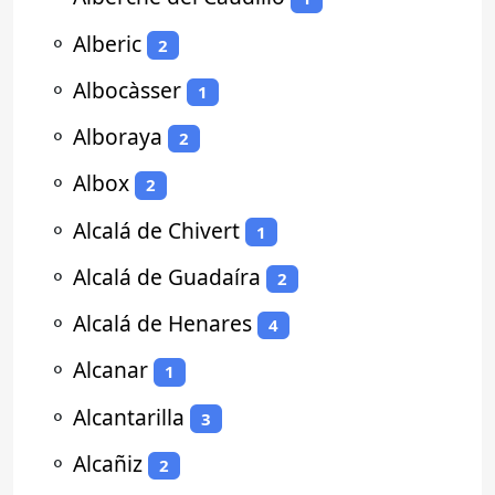
⚬
Alberic
2
⚬
Albocàsser
1
⚬
Alboraya
2
⚬
Albox
2
⚬
Alcalá de Chivert
1
⚬
Alcalá de Guadaíra
2
⚬
Alcalá de Henares
4
⚬
Alcanar
1
⚬
Alcantarilla
3
⚬
Alcañiz
2