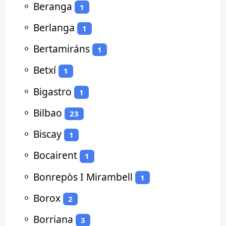
⚬
Beranga
1
⚬
Berlanga
1
⚬
Bertamiráns
1
⚬
Betxí
1
⚬
Bigastro
1
⚬
Bilbao
23
⚬
Biscay
1
⚬
Bocairent
1
⚬
Bonrepòs I Mirambell
1
⚬
Borox
2
⚬
Borriana
3