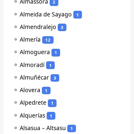
⚬
Almassora
2
⚬
Almeida de Sayago
1
⚬
Almendralejo
3
⚬
Almería
12
⚬
Almoguera
1
⚬
Almoradí
1
⚬
Almuñécar
3
⚬
Alovera
1
⚬
Alpedrete
1
⚬
Alquerías
1
⚬
Alsasua – Altsasu
1