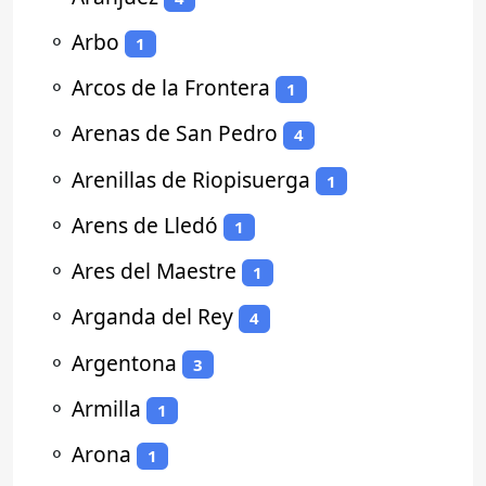
⚬
Arbo
1
⚬
Arcos de la Frontera
1
⚬
Arenas de San Pedro
4
⚬
Arenillas de Riopisuerga
1
⚬
Arens de Lledó
1
⚬
Ares del Maestre
1
⚬
Arganda del Rey
4
⚬
Argentona
3
⚬
Armilla
1
⚬
Arona
1