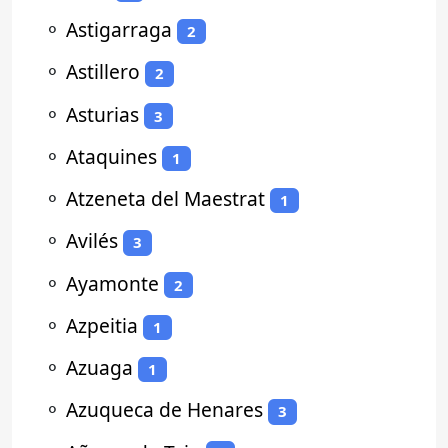
⚬
Astigarraga
2
⚬
Astillero
2
⚬
Asturias
3
⚬
Ataquines
1
⚬
Atzeneta del Maestrat
1
⚬
Avilés
3
⚬
Ayamonte
2
⚬
Azpeitia
1
⚬
Azuaga
1
⚬
Azuqueca de Henares
3