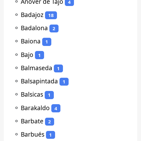
⚬
Añover de Tajo
4
⚬
Badajoz
18
⚬
Badalona
2
⚬
Baiona
1
⚬
Bajo
1
⚬
Balmaseda
1
⚬
Balsapintada
1
⚬
Balsicas
1
⚬
Barakaldo
4
⚬
Barbate
2
⚬
Barbués
1