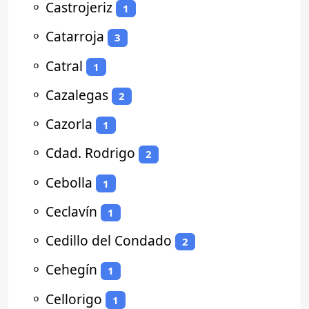
⚬
Castrojeriz
1
⚬
Catarroja
3
⚬
Catral
1
⚬
Cazalegas
2
⚬
Cazorla
1
⚬
Cdad. Rodrigo
2
⚬
Cebolla
1
⚬
Ceclavín
1
⚬
Cedillo del Condado
2
⚬
Cehegín
1
⚬
Cellorigo
1