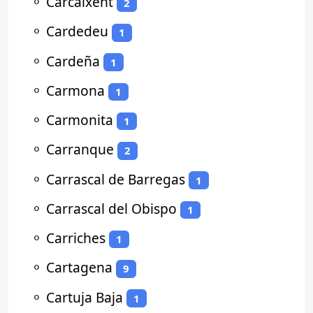
⚬
Carcaixent
2
⚬
Cardedeu
1
⚬
Cardeña
1
⚬
Carmona
1
⚬
Carmonita
1
⚬
Carranque
2
⚬
Carrascal de Barregas
1
⚬
Carrascal del Obispo
1
⚬
Carriches
1
⚬
Cartagena
9
⚬
Cartuja Baja
1