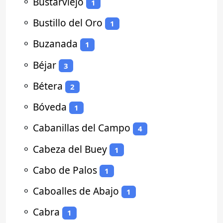
⚬
Bustarviejo
1
⚬
Bustillo del Oro
1
⚬
Buzanada
1
⚬
Béjar
3
⚬
Bétera
2
⚬
Bóveda
1
⚬
Cabanillas del Campo
4
⚬
Cabeza del Buey
1
⚬
Cabo de Palos
1
⚬
Caboalles de Abajo
1
⚬
Cabra
1