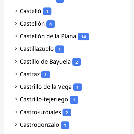
⚬
Castelló
1
⚬
Castellón
4
⚬
Castellón de la Plana
14
⚬
Castillazuelo
1
⚬
Castillo de Bayuela
2
⚬
Castraz
1
⚬
Castrillo de la Vega
1
⚬
Castrillo-tejeriego
1
⚬
Castro-urdiales
2
⚬
Castrogonzalo
1