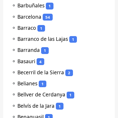
⚬
Barbuñales
1
⚬
Barcelona
54
⚬
Barraco
1
⚬
Barranco de las Lajas
1
⚬
Barranda
1
⚬
Basauri
4
⚬
Becerril de la Sierra
2
⚬
Belianes
1
⚬
Bellver de Cerdanya
1
⚬
Belvís de la Jara
1
⚬
Benaguasil
1