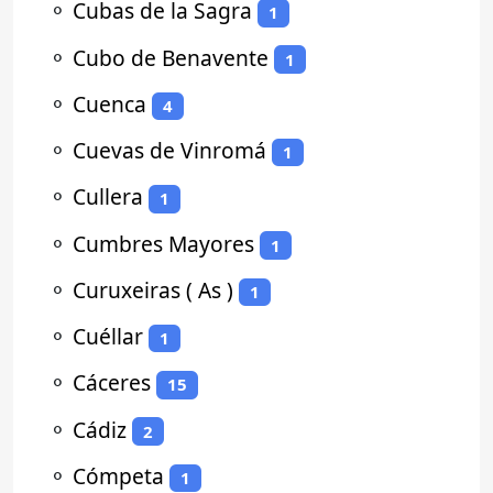
⚬
Cubas de la Sagra
1
⚬
Cubo de Benavente
1
⚬
Cuenca
4
⚬
Cuevas de Vinromá
1
⚬
Cullera
1
⚬
Cumbres Mayores
1
⚬
Curuxeiras ( As )
1
⚬
Cuéllar
1
⚬
Cáceres
15
⚬
Cádiz
2
⚬
Cómpeta
1