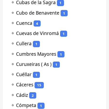
⚬
Cubas de la Sagra
1
⚬
Cubo de Benavente
1
⚬
Cuenca
4
⚬
Cuevas de Vinromá
1
⚬
Cullera
1
⚬
Cumbres Mayores
1
⚬
Curuxeiras ( As )
1
⚬
Cuéllar
1
⚬
Cáceres
15
⚬
Cádiz
2
⚬
Cómpeta
1