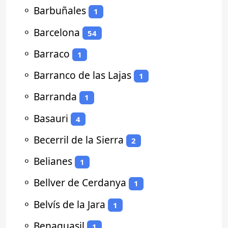
⚬
Barbuñales
1
⚬
Barcelona
54
⚬
Barraco
1
⚬
Barranco de las Lajas
1
⚬
Barranda
1
⚬
Basauri
4
⚬
Becerril de la Sierra
2
⚬
Belianes
1
⚬
Bellver de Cerdanya
1
⚬
Belvís de la Jara
1
⚬
Benaguasil
1