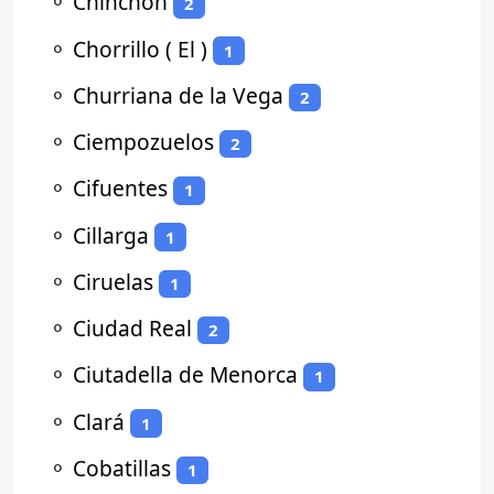
⚬
Chinchón
2
⚬
Chorrillo ( El )
1
⚬
Churriana de la Vega
2
⚬
Ciempozuelos
2
⚬
Cifuentes
1
⚬
Cillarga
1
⚬
Ciruelas
1
⚬
Ciudad Real
2
⚬
Ciutadella de Menorca
1
⚬
Clará
1
⚬
Cobatillas
1