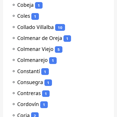
⚬
Cobeja
1
⚬
Coles
1
⚬
Collado Villalba
10
⚬
Colmenar de Oreja
1
⚬
Colmenar Viejo
5
⚬
Colmenarejo
1
⚬
Constantí
1
⚬
Consuegra
1
⚬
Contreras
1
⚬
Cordovín
1
⚬
Coria
2