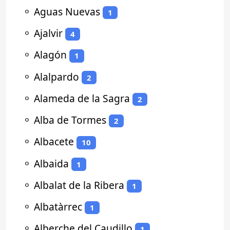
⚬
Aguas Nuevas
1
⚬
Ajalvir
4
⚬
Alagón
1
⚬
Alalpardo
2
⚬
Alameda de la Sagra
2
⚬
Alba de Tormes
2
⚬
Albacete
10
⚬
Albaida
1
⚬
Albalat de la Ribera
1
⚬
Albatàrrec
1
⚬
Alberche del Caudillo
1