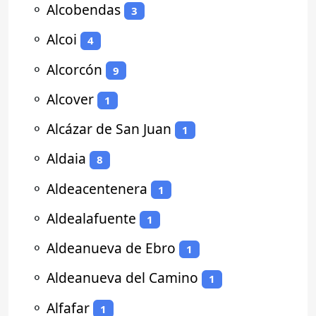
⚬
Alcobendas
3
⚬
Alcoi
4
⚬
Alcorcón
9
⚬
Alcover
1
⚬
Alcázar de San Juan
1
⚬
Aldaia
8
⚬
Aldeacentenera
1
⚬
Aldealafuente
1
⚬
Aldeanueva de Ebro
1
⚬
Aldeanueva del Camino
1
⚬
Alfafar
1