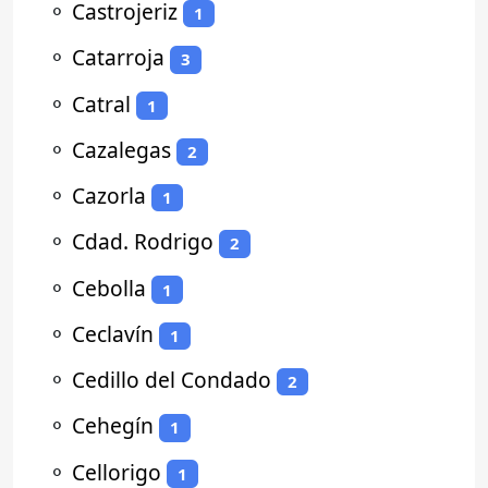
⚬
Castrojeriz
1
⚬
Catarroja
3
⚬
Catral
1
⚬
Cazalegas
2
⚬
Cazorla
1
⚬
Cdad. Rodrigo
2
⚬
Cebolla
1
⚬
Ceclavín
1
⚬
Cedillo del Condado
2
⚬
Cehegín
1
⚬
Cellorigo
1