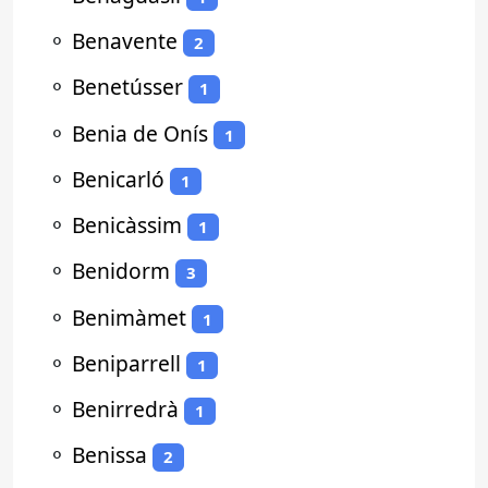
⚬
Benavente
2
⚬
Benetússer
1
⚬
Benia de Onís
1
⚬
Benicarló
1
⚬
Benicàssim
1
⚬
Benidorm
3
⚬
Benimàmet
1
⚬
Beniparrell
1
⚬
Benirredrà
1
⚬
Benissa
2