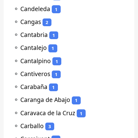
⚬
Candeleda
1
⚬
Cangas
2
⚬
Cantabria
1
⚬
Cantalejo
1
⚬
Cantalpino
1
⚬
Cantiveros
1
⚬
Carabaña
1
⚬
Caranga de Abajo
1
⚬
Caravaca de la Cruz
1
⚬
Carballo
3