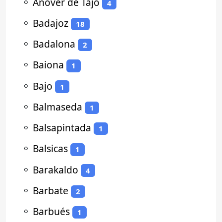
⚬
Añover de Tajo
4
⚬
Badajoz
18
⚬
Badalona
2
⚬
Baiona
1
⚬
Bajo
1
⚬
Balmaseda
1
⚬
Balsapintada
1
⚬
Balsicas
1
⚬
Barakaldo
4
⚬
Barbate
2
⚬
Barbués
1