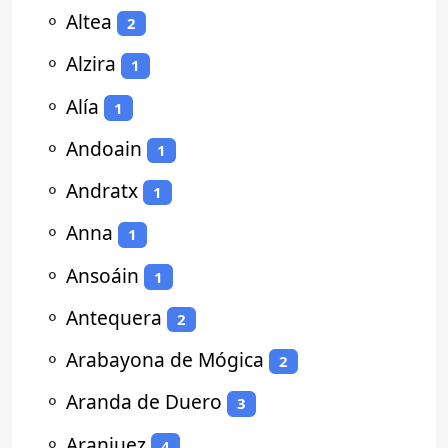
⚬
Altea
2
⚬
Alzira
1
⚬
Alía
1
⚬
Andoain
1
⚬
Andratx
1
⚬
Anna
1
⚬
Ansoáin
1
⚬
Antequera
2
⚬
Arabayona de Mógica
2
⚬
Aranda de Duero
3
⚬
Aranjuez
4