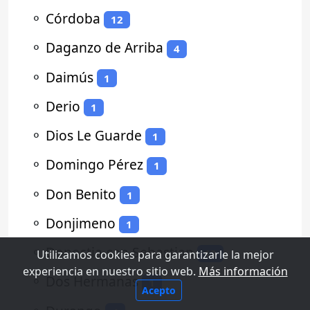
⚬
Córdoba
12
⚬
Daganzo de Arriba
4
⚬
Daimús
1
⚬
Derio
1
⚬
Dios Le Guarde
1
⚬
Domingo Pérez
1
⚬
Don Benito
1
⚬
Donjimeno
1
⚬
Donostia-san Sebastian
13
Utilizamos cookies para garantizarle la mejor
experiencia en nuestro sitio web.
Más información
⚬
Dos Hermanas
1
Acepto