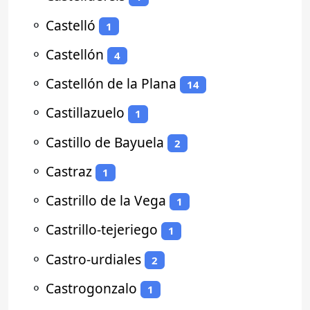
⚬
Castelló
1
⚬
Castellón
4
⚬
Castellón de la Plana
14
⚬
Castillazuelo
1
⚬
Castillo de Bayuela
2
⚬
Castraz
1
⚬
Castrillo de la Vega
1
⚬
Castrillo-tejeriego
1
⚬
Castro-urdiales
2
⚬
Castrogonzalo
1