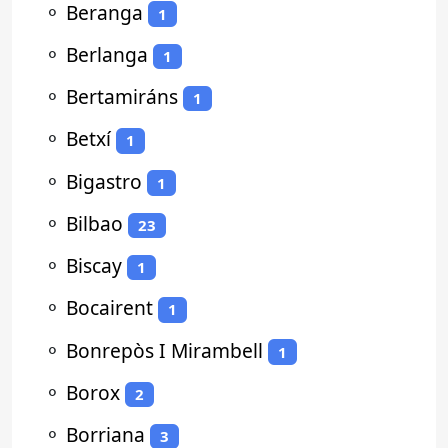
⚬
Beranga
1
⚬
Berlanga
1
⚬
Bertamiráns
1
⚬
Betxí
1
⚬
Bigastro
1
⚬
Bilbao
23
⚬
Biscay
1
⚬
Bocairent
1
⚬
Bonrepòs I Mirambell
1
⚬
Borox
2
⚬
Borriana
3