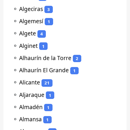
⚬
Algeciras
3
⚬
Algemesí
1
⚬
Algete
4
⚬
Alginet
1
⚬
Alhaurín de la Torre
2
⚬
Alhaurín El Grande
1
⚬
Alicante
21
⚬
Aljaraque
1
⚬
Almadén
1
⚬
Almansa
1