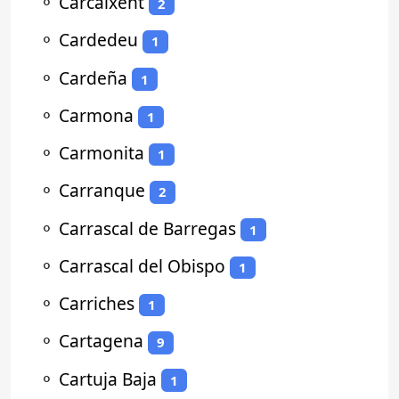
⚬
Carcaixent
2
⚬
Cardedeu
1
⚬
Cardeña
1
⚬
Carmona
1
⚬
Carmonita
1
⚬
Carranque
2
⚬
Carrascal de Barregas
1
⚬
Carrascal del Obispo
1
⚬
Carriches
1
⚬
Cartagena
9
⚬
Cartuja Baja
1