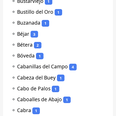
⚬
Bustarviejo
1
⚬
Bustillo del Oro
1
⚬
Buzanada
1
⚬
Béjar
3
⚬
Bétera
2
⚬
Bóveda
1
⚬
Cabanillas del Campo
4
⚬
Cabeza del Buey
1
⚬
Cabo de Palos
1
⚬
Caboalles de Abajo
1
⚬
Cabra
1