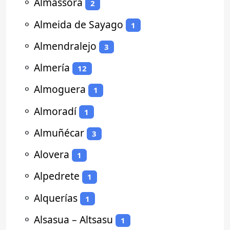
⚬
Almassora
2
⚬
Almeida de Sayago
1
⚬
Almendralejo
3
⚬
Almería
12
⚬
Almoguera
1
⚬
Almoradí
1
⚬
Almuñécar
3
⚬
Alovera
1
⚬
Alpedrete
1
⚬
Alquerías
1
⚬
Alsasua – Altsasu
1