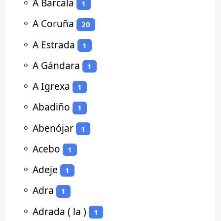
⚬
A Barcala
1
⚬
A Coruña
20
⚬
A Estrada
1
⚬
A Gándara
1
⚬
A Igrexa
1
⚬
Abadiño
1
⚬
Abenójar
1
⚬
Acebo
1
⚬
Adeje
1
⚬
Adra
1
⚬
Adrada ( la )
1