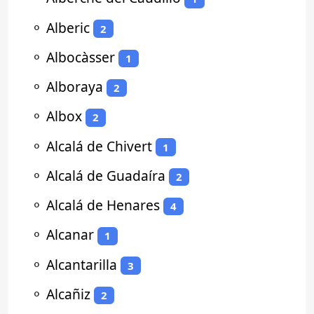
⚬
Alberic
2
⚬
Albocàsser
1
⚬
Alboraya
2
⚬
Albox
2
⚬
Alcalá de Chivert
1
⚬
Alcalá de Guadaíra
2
⚬
Alcalá de Henares
4
⚬
Alcanar
1
⚬
Alcantarilla
3
⚬
Alcañiz
2