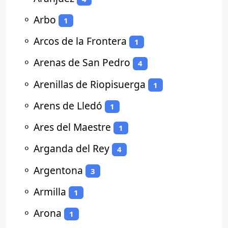
⚬
Arbo
1
⚬
Arcos de la Frontera
1
⚬
Arenas de San Pedro
4
⚬
Arenillas de Riopisuerga
1
⚬
Arens de Lledó
1
⚬
Ares del Maestre
1
⚬
Arganda del Rey
4
⚬
Argentona
3
⚬
Armilla
1
⚬
Arona
1