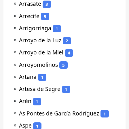
⚬
Arrasate
3
⚬
Arrecife
5
⚬
Arrigorriaga
1
⚬
Arroyo de la Luz
2
⚬
Arroyo de la Miel
4
⚬
Arroyomolinos
5
⚬
Artana
1
⚬
Artesa de Segre
1
⚬
Arén
1
⚬
As Pontes de García Rodríguez
1
⚬
Aspe
1