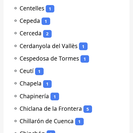
⚬
Centelles
1
⚬
Cepeda
1
⚬
Cerceda
2
⚬
Cerdanyola del Vallès
1
⚬
Cespedosa de Tormes
1
⚬
Ceutí
1
⚬
Chapela
1
⚬
Chapinería
1
⚬
Chiclana de la Frontera
5
⚬
Chillarón de Cuenca
1