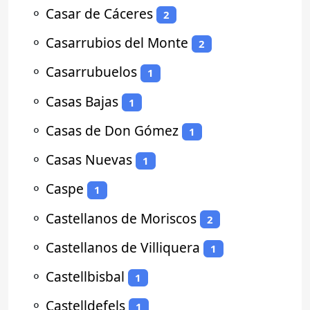
⚬
Casar de Cáceres
2
⚬
Casarrubios del Monte
2
⚬
Casarrubuelos
1
⚬
Casas Bajas
1
⚬
Casas de Don Gómez
1
⚬
Casas Nuevas
1
⚬
Caspe
1
⚬
Castellanos de Moriscos
2
⚬
Castellanos de Villiquera
1
⚬
Castellbisbal
1
⚬
Castelldefels
1