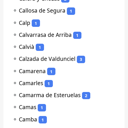
⚬
Callosa de Segura
1
⚬
Calp
1
⚬
Calvarrasa de Arriba
1
⚬
Calvià
1
⚬
Calzada de Valdunciel
3
⚬
Camarena
1
⚬
Camarles
1
⚬
Camarma de Esteruelas
2
⚬
Camas
1
⚬
Camba
1