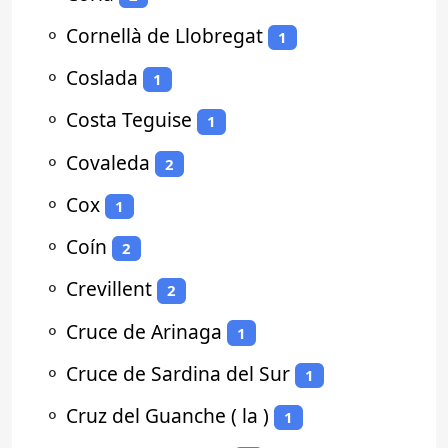
⚬
Cornellà de Llobregat
1
⚬
Coslada
1
⚬
Costa Teguise
1
⚬
Covaleda
2
⚬
Cox
1
⚬
Coín
2
⚬
Crevillent
2
⚬
Cruce de Arinaga
1
⚬
Cruce de Sardina del Sur
1
⚬
Cruz del Guanche ( la )
1