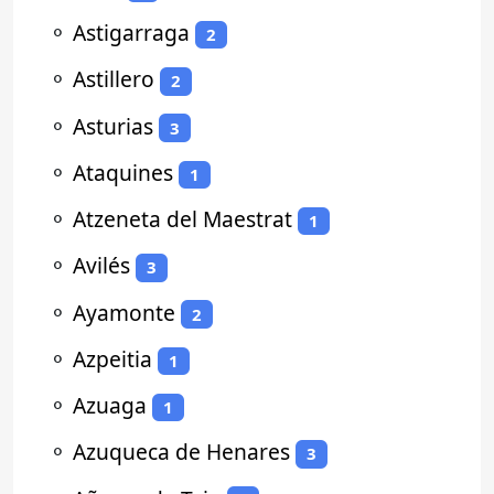
⚬
Astigarraga
2
⚬
Astillero
2
⚬
Asturias
3
⚬
Ataquines
1
⚬
Atzeneta del Maestrat
1
⚬
Avilés
3
⚬
Ayamonte
2
⚬
Azpeitia
1
⚬
Azuaga
1
⚬
Azuqueca de Henares
3