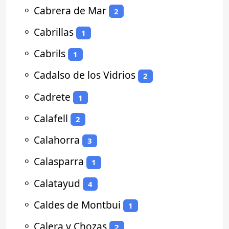
⚬
Cabrera de Mar
2
⚬
Cabrillas
1
⚬
Cabrils
1
⚬
Cadalso de los Vidrios
2
⚬
Cadrete
1
⚬
Calafell
2
⚬
Calahorra
3
⚬
Calasparra
1
⚬
Calatayud
4
⚬
Caldes de Montbui
1
⚬
Calera y Chozas
2