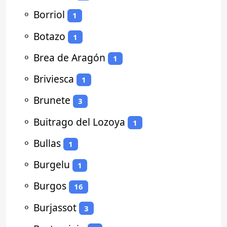
⚬
Borriol
1
⚬
Botazo
1
⚬
Brea de Aragón
1
⚬
Briviesca
1
⚬
Brunete
3
⚬
Buitrago del Lozoya
1
⚬
Bullas
1
⚬
Burgelu
1
⚬
Burgos
16
⚬
Burjassot
3