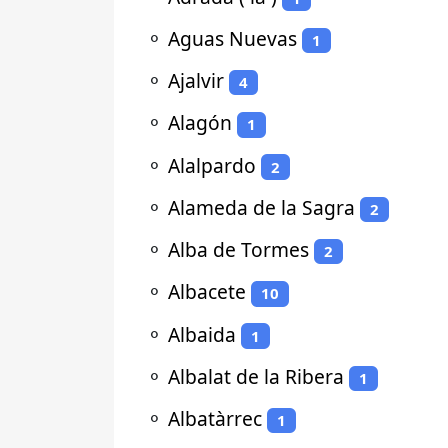
⚬
Aguas Nuevas
1
⚬
Ajalvir
4
⚬
Alagón
1
⚬
Alalpardo
2
⚬
Alameda de la Sagra
2
⚬
Alba de Tormes
2
⚬
Albacete
10
⚬
Albaida
1
⚬
Albalat de la Ribera
1
⚬
Albatàrrec
1