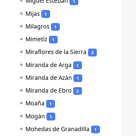
⚬
Miguel Esteban
1
⚬
Mijas
1
⚬
Milagros
1
⚬
Mimetiz
1
⚬
Miraflores de la Sierra
2
⚬
Miranda de Arga
1
⚬
Miranda de Azán
1
⚬
Miranda de Ebro
2
⚬
Moaña
1
⚬
Mogán
1
⚬
Mohedas de Granadilla
1