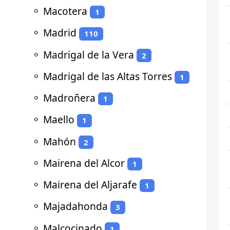
⚬
Macotera
1
⚬
Madrid
110
⚬
Madrigal de la Vera
2
⚬
Madrigal de las Altas Torres
1
⚬
Madroñera
1
⚬
Maello
1
⚬
Mahón
2
⚬
Mairena del Alcor
1
⚬
Mairena del Aljarafe
1
⚬
Majadahonda
3
⚬
Malcocinado
1