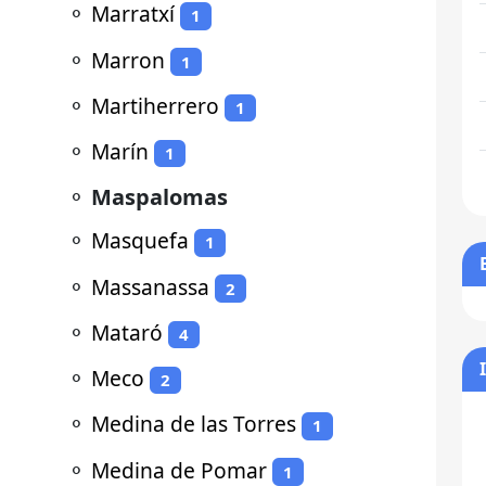
⚬
Marratxí
1
⚬
Marron
1
⚬
Martiherrero
1
⚬
Marín
1
⚬
Maspalomas
⚬
Masquefa
1
⚬
Massanassa
2
⚬
Mataró
4
⚬
Meco
2
⚬
Medina de las Torres
1
⚬
Medina de Pomar
1