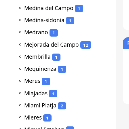
⚬
Medina del Campo
1
⚬
Medina-sidonia
1
⚬
Medrano
1
⚬
Mejorada del Campo
12
⚬
Membrilla
1
⚬
Mequinenza
1
⚬
Meres
1
⚬
Miajadas
1
⚬
Miami Platja
2
⚬
Mieres
1