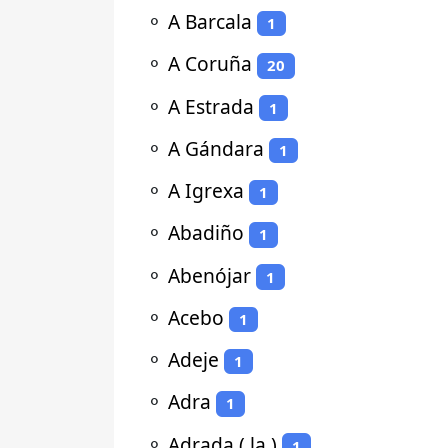
⚬
A Barcala
1
⚬
A Coruña
20
⚬
A Estrada
1
⚬
A Gándara
1
⚬
A Igrexa
1
⚬
Abadiño
1
⚬
Abenójar
1
⚬
Acebo
1
⚬
Adeje
1
⚬
Adra
1
⚬
Adrada ( la )
1