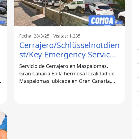
Fecha: 28/3/25 - Visitas: 1.235
Cerrajero/Schlüsselnotdien
st/Key Emergency Service ,
sur gran canaria -
Servicio de Cerrajero en Maspalomas,
Maspalomas
Gran Canaria En la hermosa localidad de
Maspalomas, ubicada en Gran Canaria,
contar con un servicio de cerrajero