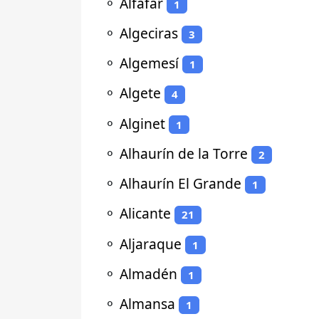
⚬
Alfafar
1
⚬
Algeciras
3
⚬
Algemesí
1
⚬
Algete
4
⚬
Alginet
1
⚬
Alhaurín de la Torre
2
⚬
Alhaurín El Grande
1
⚬
Alicante
21
⚬
Aljaraque
1
⚬
Almadén
1
⚬
Almansa
1