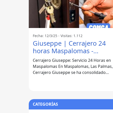
Fecha: 12/3/25 - Visitas: 1.112
Giuseppe | Cerrajero 24
horas Maspalomas -
Maspalomas
Cerrajero Giuseppe: Servicio 24 Horas en
Maspalomas En Maspalomas, Las Palmas,
Cerrajero Giuseppe se ha consolidado
como una de las mejores opciones para
CATEGORÍAS