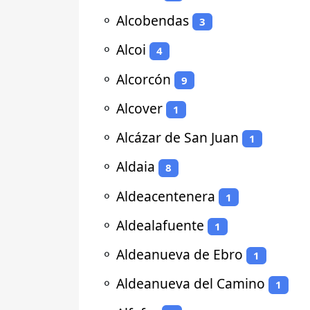
⚬
Alcobendas
3
⚬
Alcoi
4
⚬
Alcorcón
9
⚬
Alcover
1
⚬
Alcázar de San Juan
1
⚬
Aldaia
8
⚬
Aldeacentenera
1
⚬
Aldealafuente
1
⚬
Aldeanueva de Ebro
1
⚬
Aldeanueva del Camino
1