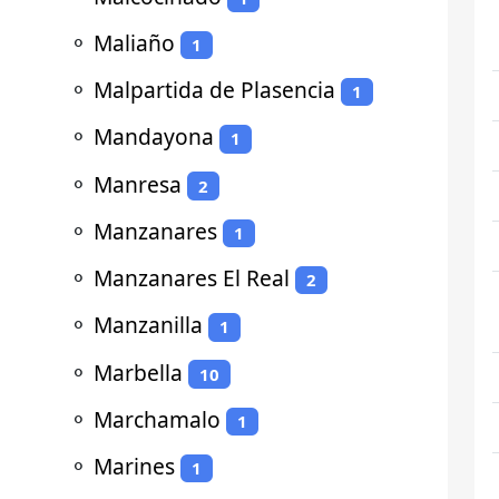
⚬
Maliaño
1
⚬
Malpartida de Plasencia
1
⚬
Mandayona
1
⚬
Manresa
2
⚬
Manzanares
1
⚬
Manzanares El Real
2
⚬
Manzanilla
1
⚬
Marbella
10
⚬
Marchamalo
1
⚬
Marines
1