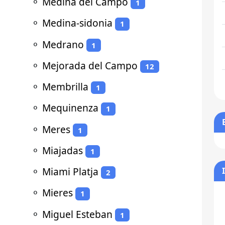
⚬
Medina del Campo
1
⚬
Medina-sidonia
1
⚬
Medrano
1
⚬
Mejorada del Campo
12
⚬
Membrilla
1
⚬
Mequinenza
1
⚬
Meres
1
⚬
Miajadas
1
⚬
Miami Platja
2
⚬
Mieres
1
⚬
Miguel Esteban
1