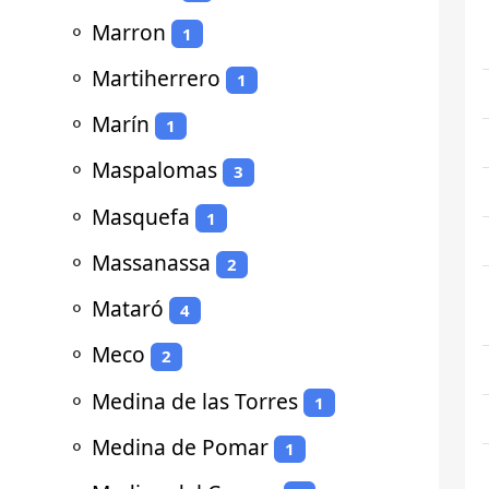
⚬
Marron
1
⚬
Martiherrero
1
⚬
Marín
1
⚬
Maspalomas
3
⚬
Masquefa
1
⚬
Massanassa
2
⚬
Mataró
4
⚬
Meco
2
⚬
Medina de las Torres
1
⚬
Medina de Pomar
1