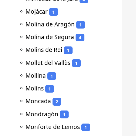
⚬
Mojácar
1
⚬
Molina de Aragón
1
⚬
Molina de Segura
4
⚬
Molins de Rei
1
⚬
Mollet del Vallès
1
⚬
Mollina
1
⚬
Molíns
1
⚬
Moncada
2
⚬
Mondragón
1
⚬
Monforte de Lemos
1