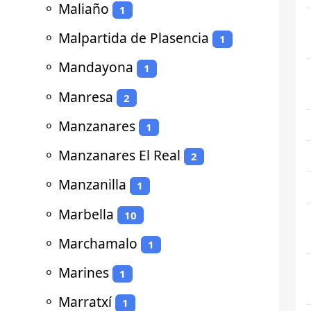
⚬
Maliaño
1
⚬
Malpartida de Plasencia
1
⚬
Mandayona
1
⚬
Manresa
2
⚬
Manzanares
1
⚬
Manzanares El Real
2
⚬
Manzanilla
1
⚬
Marbella
10
⚬
Marchamalo
1
⚬
Marines
1
⚬
Marratxí
1