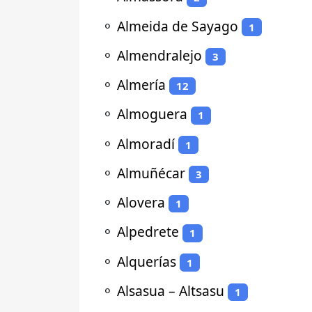
⚬
Almeida de Sayago
1
⚬
Almendralejo
3
⚬
Almería
12
⚬
Almoguera
1
⚬
Almoradí
1
⚬
Almuñécar
3
⚬
Alovera
1
⚬
Alpedrete
1
⚬
Alquerías
1
⚬
Alsasua – Altsasu
1