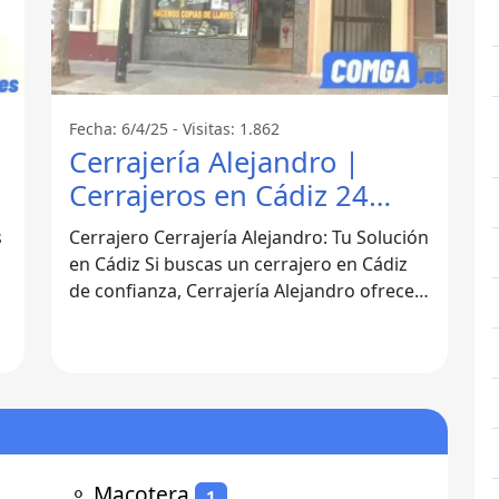
Fecha: 6/4/25 - Visitas: 1.862
Cerrajería Alejandro |
Cerrajeros en Cádiz 24
Horas - Cádiz
s
Cerrajero Cerrajería Alejandro: Tu Solución
en Cádiz Si buscas un cerrajero en Cádiz
de confianza, Cerrajería Alejandro ofrece
servicios disponibles las 24
⚬
Macotera
1