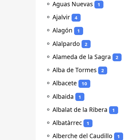
⚬
Aguas Nuevas
1
⚬
Ajalvir
4
⚬
Alagón
1
⚬
Alalpardo
2
⚬
Alameda de la Sagra
2
⚬
Alba de Tormes
2
⚬
Albacete
10
⚬
Albaida
1
⚬
Albalat de la Ribera
1
⚬
Albatàrrec
1
⚬
Alberche del Caudillo
1