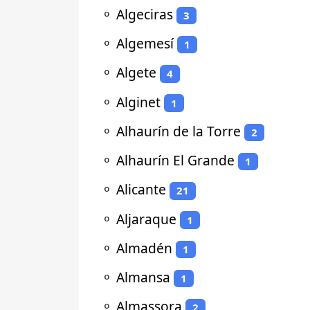
⚬
Algeciras
3
⚬
Algemesí
1
⚬
Algete
4
⚬
Alginet
1
⚬
Alhaurín de la Torre
2
⚬
Alhaurín El Grande
1
⚬
Alicante
21
⚬
Aljaraque
1
⚬
Almadén
1
⚬
Almansa
1
⚬
Almassora
2