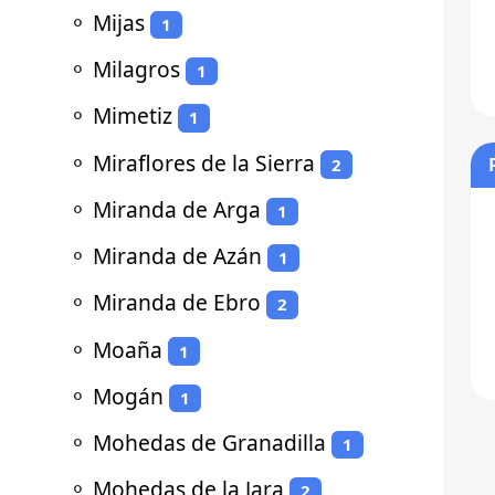
⚬
Mijas
1
⚬
Milagros
1
⚬
Mimetiz
1
⚬
Miraflores de la Sierra
2
⚬
Miranda de Arga
1
⚬
Miranda de Azán
1
⚬
Miranda de Ebro
2
⚬
Moaña
1
⚬
Mogán
1
⚬
Mohedas de Granadilla
1
⚬
Mohedas de la Jara
2