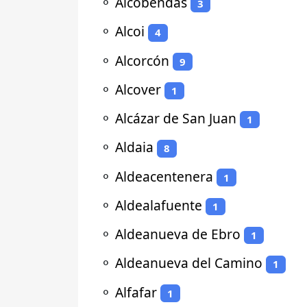
⚬
Alcobendas
3
⚬
Alcoi
4
⚬
Alcorcón
9
⚬
Alcover
1
⚬
Alcázar de San Juan
1
⚬
Aldaia
8
⚬
Aldeacentenera
1
⚬
Aldealafuente
1
⚬
Aldeanueva de Ebro
1
⚬
Aldeanueva del Camino
1
⚬
Alfafar
1