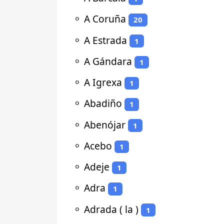
⚬
A Coruña
20
⚬
A Estrada
1
⚬
A Gándara
1
⚬
A Igrexa
1
⚬
Abadiño
1
⚬
Abenójar
1
⚬
Acebo
1
⚬
Adeje
1
⚬
Adra
1
⚬
Adrada ( la )
1