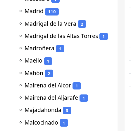
⚬
Madrid
110
⚬
Madrigal de la Vera
2
⚬
Madrigal de las Altas Torres
1
⚬
Madroñera
1
⚬
Maello
1
⚬
Mahón
2
⚬
Mairena del Alcor
1
⚬
Mairena del Aljarafe
1
⚬
Majadahonda
3
⚬
Malcocinado
1