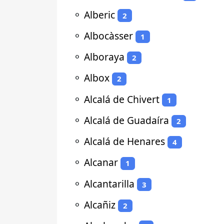
⚬
Alberic
2
⚬
Albocàsser
1
⚬
Alboraya
2
⚬
Albox
2
⚬
Alcalá de Chivert
1
⚬
Alcalá de Guadaíra
2
⚬
Alcalá de Henares
4
⚬
Alcanar
1
⚬
Alcantarilla
3
⚬
Alcañiz
2