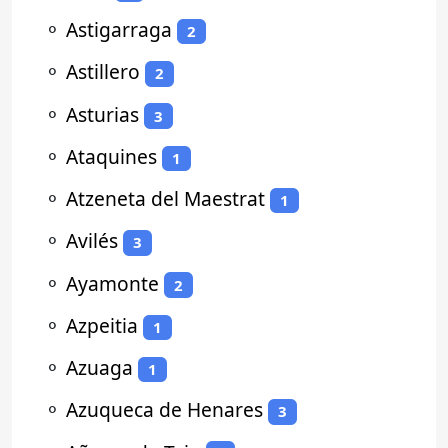
⚬
Astigarraga
2
⚬
Astillero
2
⚬
Asturias
3
⚬
Ataquines
1
⚬
Atzeneta del Maestrat
1
⚬
Avilés
3
⚬
Ayamonte
2
⚬
Azpeitia
1
⚬
Azuaga
1
⚬
Azuqueca de Henares
3