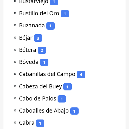
⚬
Bustarviejo
1
⚬
Bustillo del Oro
1
⚬
Buzanada
1
⚬
Béjar
3
⚬
Bétera
2
⚬
Bóveda
1
⚬
Cabanillas del Campo
4
⚬
Cabeza del Buey
1
⚬
Cabo de Palos
1
⚬
Caboalles de Abajo
1
⚬
Cabra
1