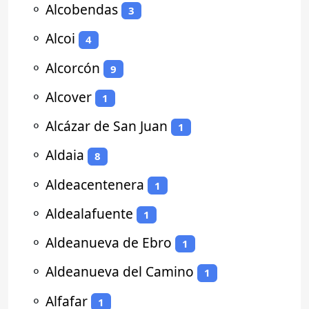
⚬
Alcobendas
3
⚬
Alcoi
4
⚬
Alcorcón
9
⚬
Alcover
1
⚬
Alcázar de San Juan
1
⚬
Aldaia
8
⚬
Aldeacentenera
1
⚬
Aldealafuente
1
⚬
Aldeanueva de Ebro
1
⚬
Aldeanueva del Camino
1
⚬
Alfafar
1