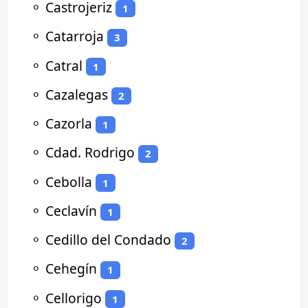
⚬
Castrojeriz
1
⚬
Catarroja
3
⚬
Catral
1
⚬
Cazalegas
2
⚬
Cazorla
1
⚬
Cdad. Rodrigo
2
⚬
Cebolla
1
⚬
Ceclavín
1
⚬
Cedillo del Condado
2
⚬
Cehegín
1
⚬
Cellorigo
1