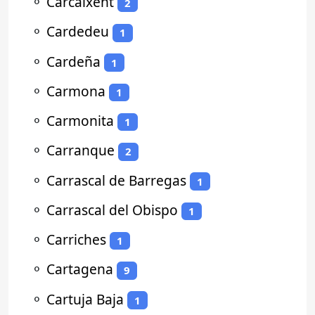
⚬
Carcaixent
2
⚬
Cardedeu
1
⚬
Cardeña
1
⚬
Carmona
1
⚬
Carmonita
1
⚬
Carranque
2
⚬
Carrascal de Barregas
1
⚬
Carrascal del Obispo
1
⚬
Carriches
1
⚬
Cartagena
9
⚬
Cartuja Baja
1