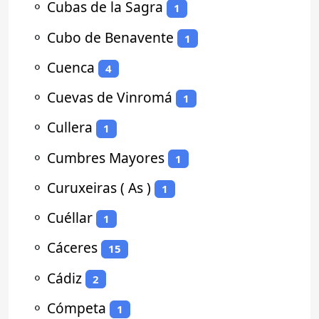
⚬
Cubas de la Sagra
1
⚬
Cubo de Benavente
1
⚬
Cuenca
4
⚬
Cuevas de Vinromá
1
⚬
Cullera
1
⚬
Cumbres Mayores
1
⚬
Curuxeiras ( As )
1
⚬
Cuéllar
1
⚬
Cáceres
15
⚬
Cádiz
2
⚬
Cómpeta
1