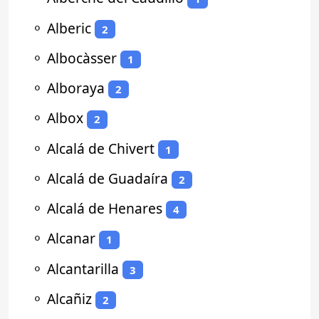
⚬
Alberic
2
⚬
Albocàsser
1
⚬
Alboraya
2
⚬
Albox
2
⚬
Alcalá de Chivert
1
⚬
Alcalá de Guadaíra
2
⚬
Alcalá de Henares
4
⚬
Alcanar
1
⚬
Alcantarilla
3
⚬
Alcañiz
2