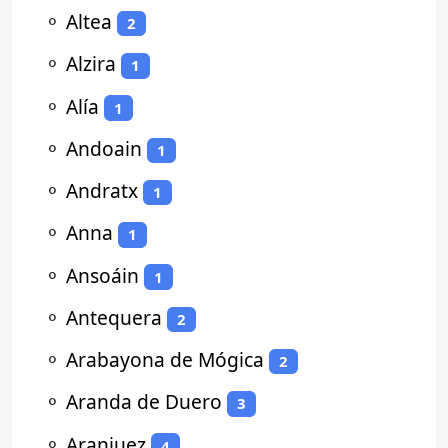
⚬
Altea
2
⚬
Alzira
1
⚬
Alía
1
⚬
Andoain
1
⚬
Andratx
1
⚬
Anna
1
⚬
Ansoáin
1
⚬
Antequera
2
⚬
Arabayona de Mógica
2
⚬
Aranda de Duero
3
⚬
Aranjuez
4