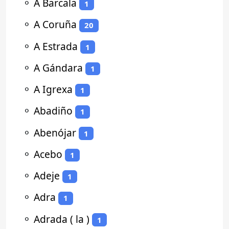
⚬
A Barcala
1
⚬
A Coruña
20
⚬
A Estrada
1
⚬
A Gándara
1
⚬
A Igrexa
1
⚬
Abadiño
1
⚬
Abenójar
1
⚬
Acebo
1
⚬
Adeje
1
⚬
Adra
1
⚬
Adrada ( la )
1