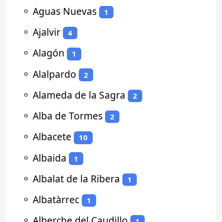
⚬
Aguas Nuevas
1
⚬
Ajalvir
4
⚬
Alagón
1
⚬
Alalpardo
2
⚬
Alameda de la Sagra
2
⚬
Alba de Tormes
2
⚬
Albacete
10
⚬
Albaida
1
⚬
Albalat de la Ribera
1
⚬
Albatàrrec
1
⚬
Alberche del Caudillo
1