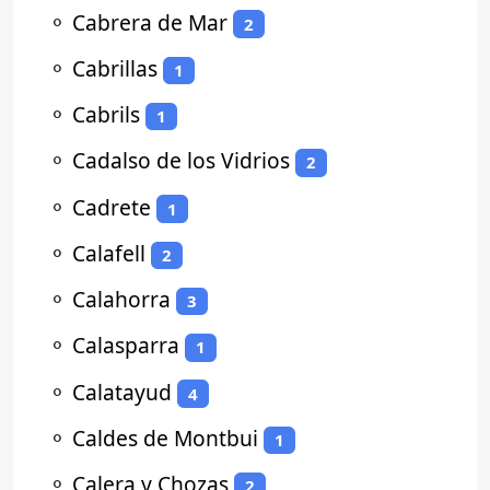
⚬
Cabrera de Mar
2
⚬
Cabrillas
1
⚬
Cabrils
1
⚬
Cadalso de los Vidrios
2
⚬
Cadrete
1
⚬
Calafell
2
⚬
Calahorra
3
⚬
Calasparra
1
⚬
Calatayud
4
⚬
Caldes de Montbui
1
⚬
Calera y Chozas
2