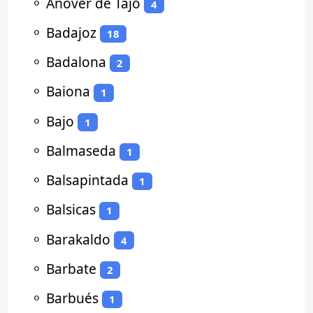
⚬
Añover de Tajo
4
⚬
Badajoz
18
⚬
Badalona
2
⚬
Baiona
1
⚬
Bajo
1
⚬
Balmaseda
1
⚬
Balsapintada
1
⚬
Balsicas
1
⚬
Barakaldo
4
⚬
Barbate
2
⚬
Barbués
1