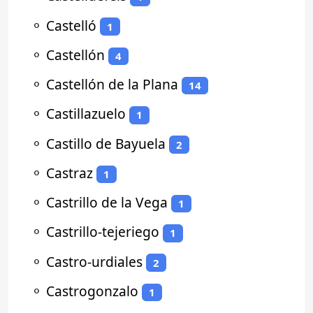
⚬
Castelló
1
⚬
Castellón
4
⚬
Castellón de la Plana
14
⚬
Castillazuelo
1
⚬
Castillo de Bayuela
2
⚬
Castraz
1
⚬
Castrillo de la Vega
1
⚬
Castrillo-tejeriego
1
⚬
Castro-urdiales
2
⚬
Castrogonzalo
1