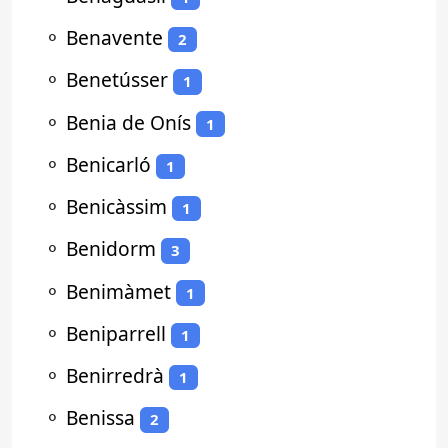
⚬
Benavente
2
⚬
Benetússer
1
⚬
Benia de Onís
1
⚬
Benicarló
1
⚬
Benicàssim
1
⚬
Benidorm
3
⚬
Benimàmet
1
⚬
Beniparrell
1
⚬
Benirredrà
1
⚬
Benissa
2