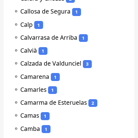
⚬
Callosa de Segura
1
⚬
Calp
1
⚬
Calvarrasa de Arriba
1
⚬
Calvià
1
⚬
Calzada de Valdunciel
3
⚬
Camarena
1
⚬
Camarles
1
⚬
Camarma de Esteruelas
2
⚬
Camas
1
⚬
Camba
1