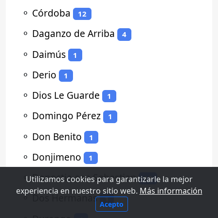
⚬
Córdoba
12
⚬
Daganzo de Arriba
4
⚬
Daimús
1
⚬
Derio
1
⚬
Dios Le Guarde
1
⚬
Domingo Pérez
1
⚬
Don Benito
1
⚬
Donjimeno
1
⚬
Donostia-san Sebastian
13
Utilizamos cookies para garantizarle la mejor
experiencia en nuestro sitio web.
Más información
⚬
Dos Hermanas
1
Acepto