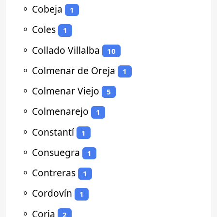
⚬
Cobeja
1
⚬
Coles
1
⚬
Collado Villalba
10
⚬
Colmenar de Oreja
1
⚬
Colmenar Viejo
5
⚬
Colmenarejo
1
⚬
Constantí
1
⚬
Consuegra
1
⚬
Contreras
1
⚬
Cordovín
1
⚬
Coria
2