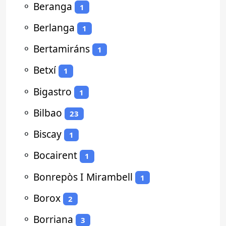
⚬
Beranga
1
⚬
Berlanga
1
⚬
Bertamiráns
1
⚬
Betxí
1
⚬
Bigastro
1
⚬
Bilbao
23
⚬
Biscay
1
⚬
Bocairent
1
⚬
Bonrepòs I Mirambell
1
⚬
Borox
2
⚬
Borriana
3