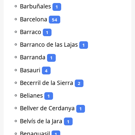
⚬
Barbuñales
1
⚬
Barcelona
54
⚬
Barraco
1
⚬
Barranco de las Lajas
1
⚬
Barranda
1
⚬
Basauri
4
⚬
Becerril de la Sierra
2
⚬
Belianes
1
⚬
Bellver de Cerdanya
1
⚬
Belvís de la Jara
1
⚬
Benaguasil
1