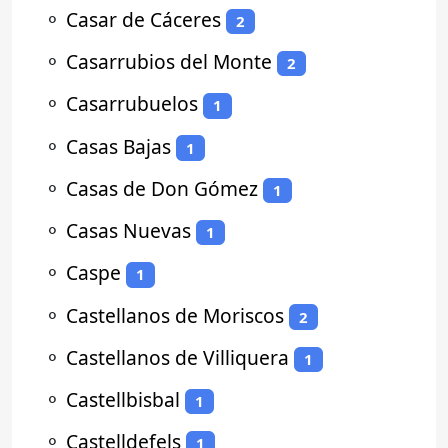
⚬
Casar de Cáceres
2
⚬
Casarrubios del Monte
2
⚬
Casarrubuelos
1
⚬
Casas Bajas
1
⚬
Casas de Don Gómez
1
⚬
Casas Nuevas
1
⚬
Caspe
1
⚬
Castellanos de Moriscos
2
⚬
Castellanos de Villiquera
1
⚬
Castellbisbal
1
⚬
Castelldefels
1