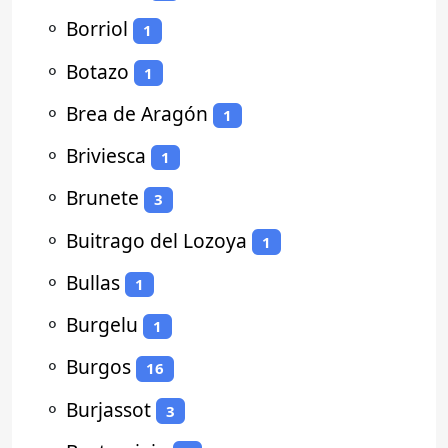
⚬
Borriol
1
⚬
Botazo
1
⚬
Brea de Aragón
1
⚬
Briviesca
1
⚬
Brunete
3
⚬
Buitrago del Lozoya
1
⚬
Bullas
1
⚬
Burgelu
1
⚬
Burgos
16
⚬
Burjassot
3