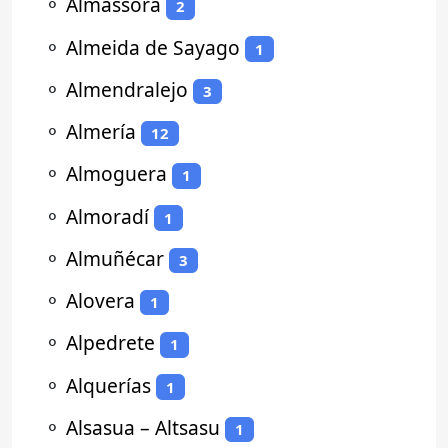
⚬
Almassora
2
⚬
Almeida de Sayago
1
⚬
Almendralejo
3
⚬
Almería
12
⚬
Almoguera
1
⚬
Almoradí
1
⚬
Almuñécar
3
⚬
Alovera
1
⚬
Alpedrete
1
⚬
Alquerías
1
⚬
Alsasua – Altsasu
1