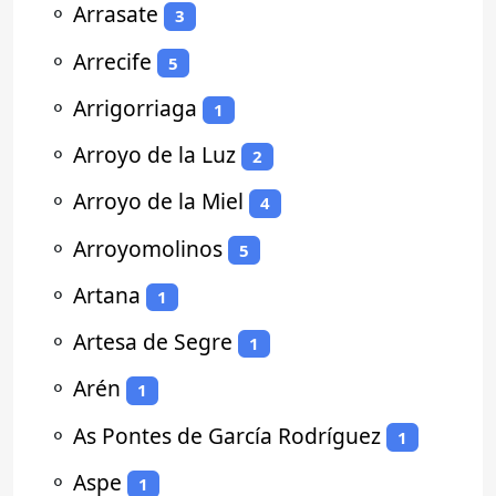
⚬
Arrasate
3
⚬
Arrecife
5
⚬
Arrigorriaga
1
⚬
Arroyo de la Luz
2
⚬
Arroyo de la Miel
4
⚬
Arroyomolinos
5
⚬
Artana
1
⚬
Artesa de Segre
1
⚬
Arén
1
⚬
As Pontes de García Rodríguez
1
⚬
Aspe
1