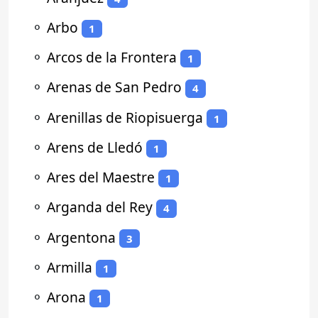
⚬
Arbo
1
⚬
Arcos de la Frontera
1
⚬
Arenas de San Pedro
4
⚬
Arenillas de Riopisuerga
1
⚬
Arens de Lledó
1
⚬
Ares del Maestre
1
⚬
Arganda del Rey
4
⚬
Argentona
3
⚬
Armilla
1
⚬
Arona
1