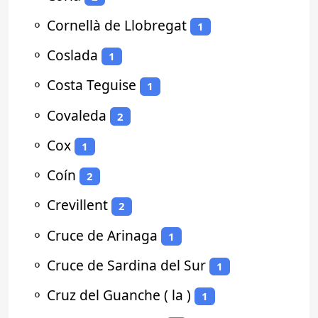
⚬
Cornellà de Llobregat
1
⚬
Coslada
1
⚬
Costa Teguise
1
⚬
Covaleda
2
⚬
Cox
1
⚬
Coín
2
⚬
Crevillent
2
⚬
Cruce de Arinaga
1
⚬
Cruce de Sardina del Sur
1
⚬
Cruz del Guanche ( la )
1