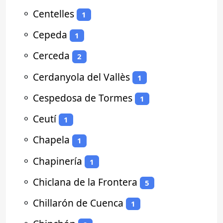
⚬
Centelles
1
⚬
Cepeda
1
⚬
Cerceda
2
⚬
Cerdanyola del Vallès
1
⚬
Cespedosa de Tormes
1
⚬
Ceutí
1
⚬
Chapela
1
⚬
Chapinería
1
⚬
Chiclana de la Frontera
5
⚬
Chillarón de Cuenca
1