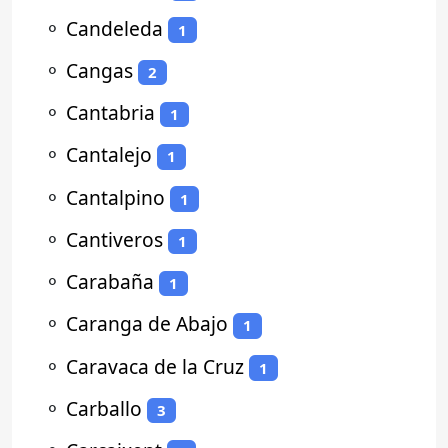
⚬
Candeleda
1
⚬
Cangas
2
⚬
Cantabria
1
⚬
Cantalejo
1
⚬
Cantalpino
1
⚬
Cantiveros
1
⚬
Carabaña
1
⚬
Caranga de Abajo
1
⚬
Caravaca de la Cruz
1
⚬
Carballo
3