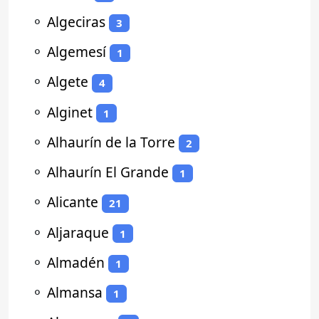
⚬
Algeciras
3
⚬
Algemesí
1
⚬
Algete
4
⚬
Alginet
1
⚬
Alhaurín de la Torre
2
⚬
Alhaurín El Grande
1
⚬
Alicante
21
⚬
Aljaraque
1
⚬
Almadén
1
⚬
Almansa
1