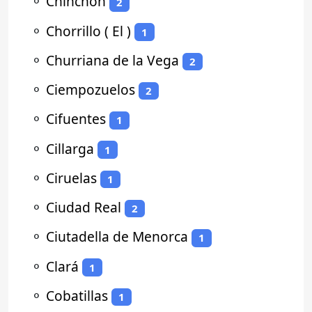
⚬
Chinchón
2
⚬
Chorrillo ( El )
1
⚬
Churriana de la Vega
2
⚬
Ciempozuelos
2
⚬
Cifuentes
1
⚬
Cillarga
1
⚬
Ciruelas
1
⚬
Ciudad Real
2
⚬
Ciutadella de Menorca
1
⚬
Clará
1
⚬
Cobatillas
1