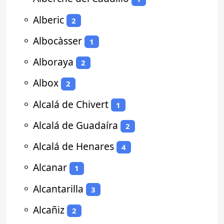
⚬
Alberic
2
⚬
Albocàsser
1
⚬
Alboraya
2
⚬
Albox
2
⚬
Alcalá de Chivert
1
⚬
Alcalá de Guadaíra
2
⚬
Alcalá de Henares
4
⚬
Alcanar
1
⚬
Alcantarilla
3
⚬
Alcañiz
2