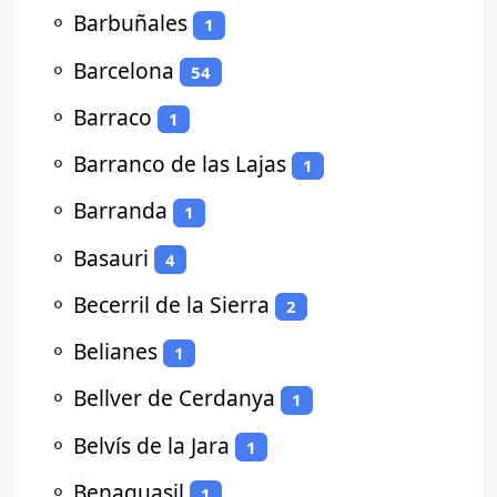
⚬
Barbuñales
1
⚬
Barcelona
54
⚬
Barraco
1
⚬
Barranco de las Lajas
1
⚬
Barranda
1
⚬
Basauri
4
⚬
Becerril de la Sierra
2
⚬
Belianes
1
⚬
Bellver de Cerdanya
1
⚬
Belvís de la Jara
1
⚬
Benaguasil
1