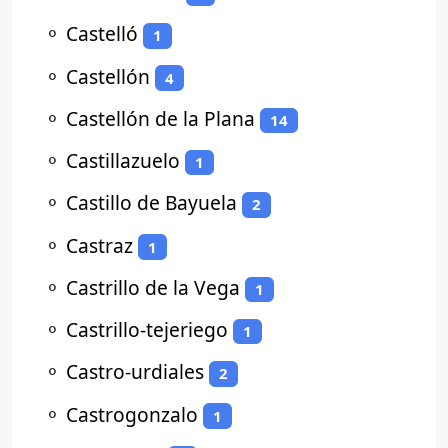
⚬
Castelló
1
⚬
Castellón
4
⚬
Castellón de la Plana
14
⚬
Castillazuelo
1
⚬
Castillo de Bayuela
2
⚬
Castraz
1
⚬
Castrillo de la Vega
1
⚬
Castrillo-tejeriego
1
⚬
Castro-urdiales
2
⚬
Castrogonzalo
1