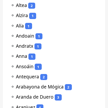
⚬
Altea
2
⚬
Alzira
1
⚬
Alía
1
⚬
Andoain
1
⚬
Andratx
1
⚬
Anna
1
⚬
Ansoáin
1
⚬
Antequera
2
⚬
Arabayona de Mógica
2
⚬
Aranda de Duero
3
⚬
Aranjuez
4