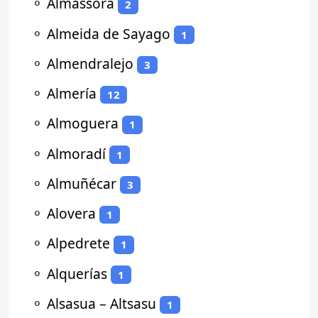
⚬
Almassora
2
⚬
Almeida de Sayago
1
⚬
Almendralejo
3
⚬
Almería
12
⚬
Almoguera
1
⚬
Almoradí
1
⚬
Almuñécar
3
⚬
Alovera
1
⚬
Alpedrete
1
⚬
Alquerías
1
⚬
Alsasua – Altsasu
1