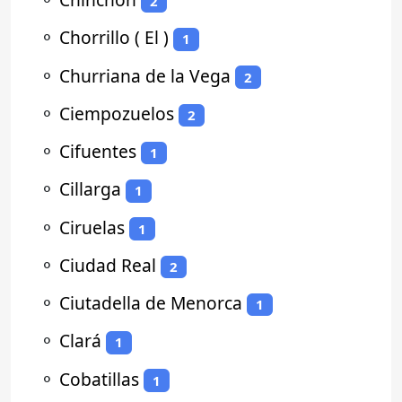
2
⚬
Chorrillo ( El )
1
⚬
Churriana de la Vega
2
⚬
Ciempozuelos
2
⚬
Cifuentes
1
⚬
Cillarga
1
⚬
Ciruelas
1
⚬
Ciudad Real
2
⚬
Ciutadella de Menorca
1
⚬
Clará
1
⚬
Cobatillas
1