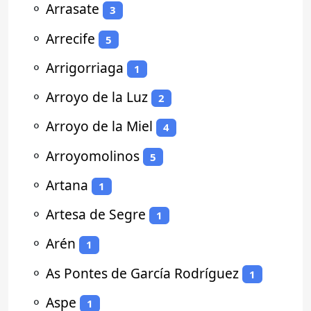
⚬
Arrasate
3
⚬
Arrecife
5
⚬
Arrigorriaga
1
⚬
Arroyo de la Luz
2
⚬
Arroyo de la Miel
4
⚬
Arroyomolinos
5
⚬
Artana
1
⚬
Artesa de Segre
1
⚬
Arén
1
⚬
As Pontes de García Rodríguez
1
⚬
Aspe
1