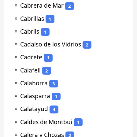
⚬
Cabrera de Mar
2
⚬
Cabrillas
1
⚬
Cabrils
1
⚬
Cadalso de los Vidrios
2
⚬
Cadrete
1
⚬
Calafell
2
⚬
Calahorra
3
⚬
Calasparra
1
⚬
Calatayud
4
⚬
Caldes de Montbui
1
⚬
Calera y Chozas
2