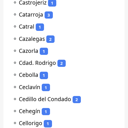
⚬
Castrojeriz
1
⚬
Catarroja
3
⚬
Catral
1
⚬
Cazalegas
2
⚬
Cazorla
1
⚬
Cdad. Rodrigo
2
⚬
Cebolla
1
⚬
Ceclavín
1
⚬
Cedillo del Condado
2
⚬
Cehegín
1
⚬
Cellorigo
1