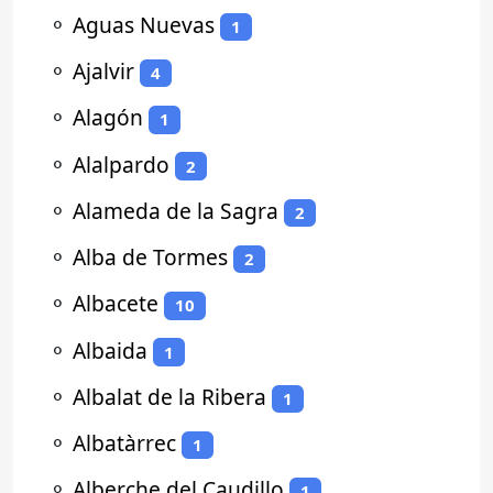
⚬
Aguas Nuevas
1
⚬
Ajalvir
4
⚬
Alagón
1
⚬
Alalpardo
2
⚬
Alameda de la Sagra
2
⚬
Alba de Tormes
2
⚬
Albacete
10
⚬
Albaida
1
⚬
Albalat de la Ribera
1
⚬
Albatàrrec
1
⚬
Alberche del Caudillo
1