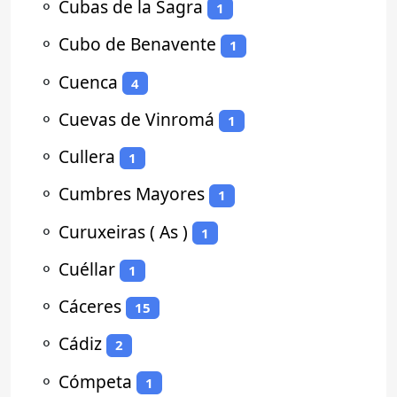
⚬
Cubas de la Sagra
1
⚬
Cubo de Benavente
1
⚬
Cuenca
4
⚬
Cuevas de Vinromá
1
⚬
Cullera
1
⚬
Cumbres Mayores
1
⚬
Curuxeiras ( As )
1
⚬
Cuéllar
1
⚬
Cáceres
15
⚬
Cádiz
2
⚬
Cómpeta
1