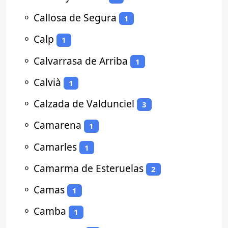
⚬
Callosa de Segura
1
⚬
Calp
1
⚬
Calvarrasa de Arriba
1
⚬
Calvià
1
⚬
Calzada de Valdunciel
3
⚬
Camarena
1
⚬
Camarles
1
⚬
Camarma de Esteruelas
2
⚬
Camas
1
⚬
Camba
1