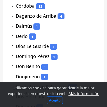
⚬
Córdoba
12
⚬
Daganzo de Arriba
4
⚬
Daimús
1
⚬
Derio
1
⚬
Dios Le Guarde
1
⚬
Domingo Pérez
1
⚬
Don Benito
1
⚬
Donjimeno
1
⚬
Donostia-san Sebastian
13
Utilizamos cookies para garantizarle la mejor
experiencia en nuestro sitio web.
Más información
⚬
Dos Hermanas
1
Acepto
⚬
Durango