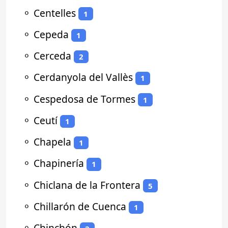
⚬
Centelles
1
⚬
Cepeda
1
⚬
Cerceda
2
⚬
Cerdanyola del Vallès
1
⚬
Cespedosa de Tormes
1
⚬
Ceutí
1
⚬
Chapela
1
⚬
Chapinería
1
⚬
Chiclana de la Frontera
5
⚬
Chillarón de Cuenca
1
⚬
Chinchón