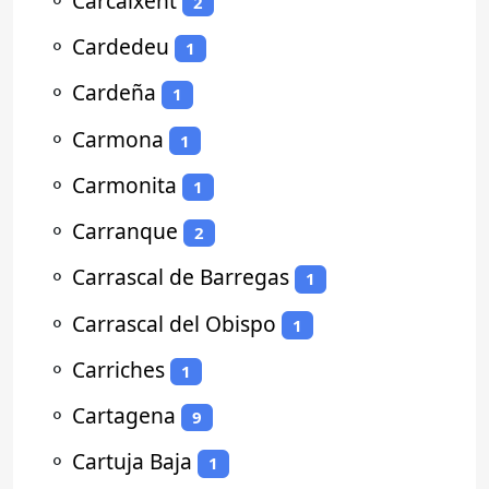
⚬
Carcaixent
2
⚬
Cardedeu
1
⚬
Cardeña
1
⚬
Carmona
1
⚬
Carmonita
1
⚬
Carranque
2
⚬
Carrascal de Barregas
1
⚬
Carrascal del Obispo
1
⚬
Carriches
1
⚬
Cartagena
9
⚬
Cartuja Baja
1