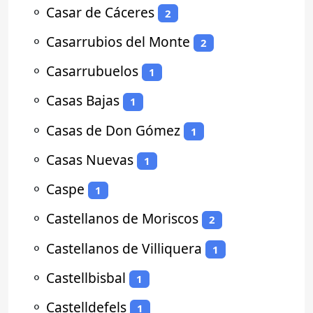
⚬
Casar de Cáceres
2
⚬
Casarrubios del Monte
2
⚬
Casarrubuelos
1
⚬
Casas Bajas
1
⚬
Casas de Don Gómez
1
⚬
Casas Nuevas
1
⚬
Caspe
1
⚬
Castellanos de Moriscos
2
⚬
Castellanos de Villiquera
1
⚬
Castellbisbal
1
⚬
Castelldefels
1