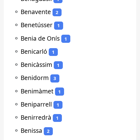
⚬
Benavente
2
⚬
Benetússer
1
⚬
Benia de Onís
1
⚬
Benicarló
1
⚬
Benicàssim
1
⚬
Benidorm
3
⚬
Benimàmet
1
⚬
Beniparrell
1
⚬
Benirredrà
1
⚬
Benissa
2