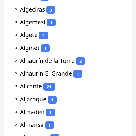
⚬
Algeciras
3
⚬
Algemesí
1
⚬
Algete
4
⚬
Alginet
1
⚬
Alhaurín de la Torre
2
⚬
Alhaurín El Grande
1
⚬
Alicante
21
⚬
Aljaraque
1
⚬
Almadén
1
⚬
Almansa
1