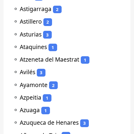
⚬
Astigarraga
2
⚬
Astillero
2
⚬
Asturias
3
⚬
Ataquines
1
⚬
Atzeneta del Maestrat
1
⚬
Avilés
3
⚬
Ayamonte
2
⚬
Azpeitia
1
⚬
Azuaga
1
⚬
Azuqueca de Henares
3