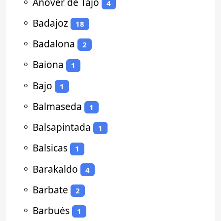
⚬
Añover de Tajo
4
⚬
Badajoz
18
⚬
Badalona
2
⚬
Baiona
1
⚬
Bajo
1
⚬
Balmaseda
1
⚬
Balsapintada
1
⚬
Balsicas
1
⚬
Barakaldo
4
⚬
Barbate
2
⚬
Barbués
1