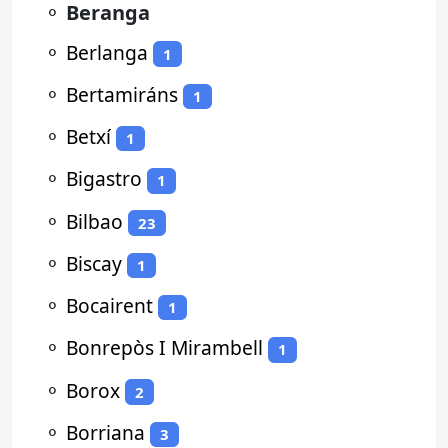
⚬
Beranga
⚬
Berlanga
1
⚬
Bertamiráns
1
⚬
Betxí
1
⚬
Bigastro
1
⚬
Bilbao
23
⚬
Biscay
1
⚬
Bocairent
1
⚬
Bonrepòs I Mirambell
1
⚬
Borox
2
⚬
Borriana
3