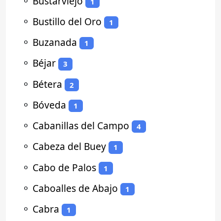
⚬
Bustarviejo
1
⚬
Bustillo del Oro
1
⚬
Buzanada
1
⚬
Béjar
3
⚬
Bétera
2
⚬
Bóveda
1
⚬
Cabanillas del Campo
4
⚬
Cabeza del Buey
1
⚬
Cabo de Palos
1
⚬
Caboalles de Abajo
1
⚬
Cabra
1