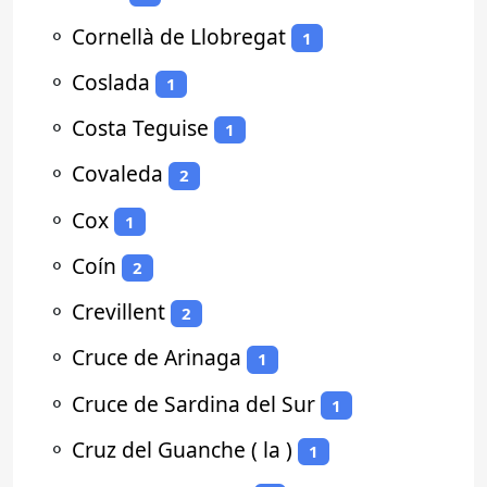
⚬
Cornellà de Llobregat
1
⚬
Coslada
1
⚬
Costa Teguise
1
⚬
Covaleda
2
⚬
Cox
1
⚬
Coín
2
⚬
Crevillent
2
⚬
Cruce de Arinaga
1
⚬
Cruce de Sardina del Sur
1
⚬
Cruz del Guanche ( la )
1