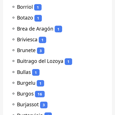
⚬
Borriol
1
⚬
Botazo
1
⚬
Brea de Aragón
1
⚬
Briviesca
1
⚬
Brunete
3
⚬
Buitrago del Lozoya
1
⚬
Bullas
1
⚬
Burgelu
1
⚬
Burgos
16
⚬
Burjassot
3