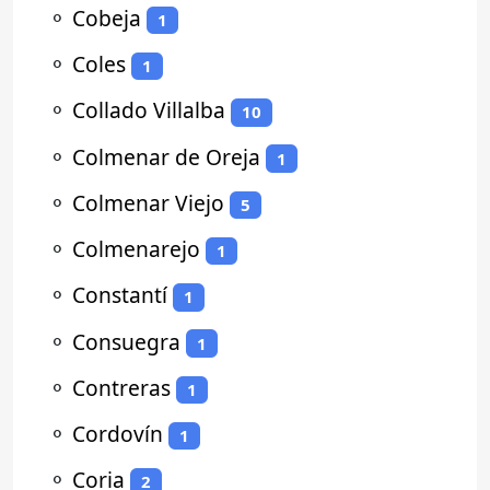
⚬
Cobeja
1
⚬
Coles
1
⚬
Collado Villalba
10
⚬
Colmenar de Oreja
1
⚬
Colmenar Viejo
5
⚬
Colmenarejo
1
⚬
Constantí
1
⚬
Consuegra
1
⚬
Contreras
1
⚬
Cordovín
1
⚬
Coria
2