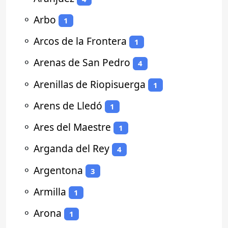
⚬
Arbo
1
⚬
Arcos de la Frontera
1
⚬
Arenas de San Pedro
4
⚬
Arenillas de Riopisuerga
1
⚬
Arens de Lledó
1
⚬
Ares del Maestre
1
⚬
Arganda del Rey
4
⚬
Argentona
3
⚬
Armilla
1
⚬
Arona
1