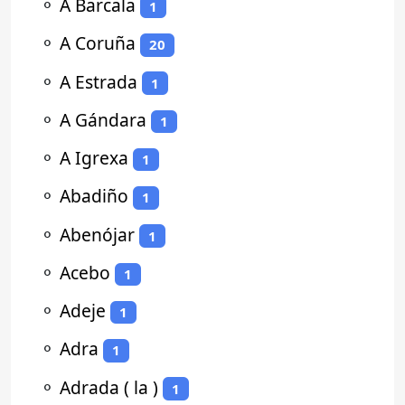
⚬
A Barcala
1
⚬
A Coruña
20
⚬
A Estrada
1
⚬
A Gándara
1
⚬
A Igrexa
1
⚬
Abadiño
1
⚬
Abenójar
1
⚬
Acebo
1
⚬
Adeje
1
⚬
Adra
1
⚬
Adrada ( la )
1