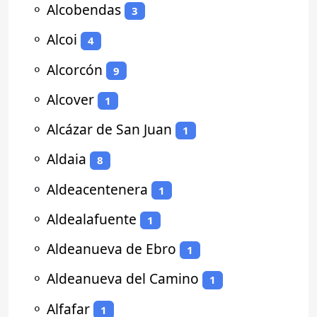
⚬
Alcobendas
3
⚬
Alcoi
4
⚬
Alcorcón
9
⚬
Alcover
1
⚬
Alcázar de San Juan
1
⚬
Aldaia
8
⚬
Aldeacentenera
1
⚬
Aldealafuente
1
⚬
Aldeanueva de Ebro
1
⚬
Aldeanueva del Camino
1
⚬
Alfafar
1