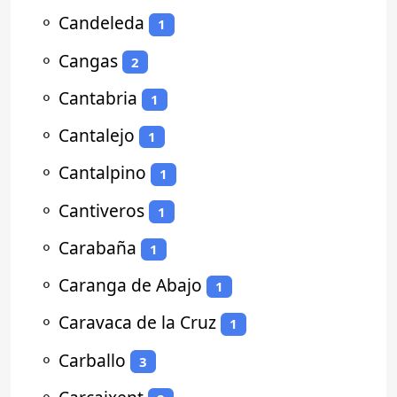
⚬
Candeleda
1
⚬
Cangas
2
⚬
Cantabria
1
⚬
Cantalejo
1
⚬
Cantalpino
1
⚬
Cantiveros
1
⚬
Carabaña
1
⚬
Caranga de Abajo
1
⚬
Caravaca de la Cruz
1
⚬
Carballo
3