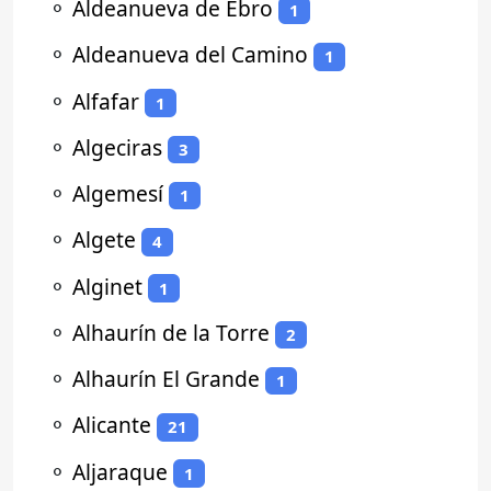
⚬
Aldeanueva de Ebro
1
⚬
Aldeanueva del Camino
1
⚬
Alfafar
1
⚬
Algeciras
3
⚬
Algemesí
1
⚬
Algete
4
⚬
Alginet
1
⚬
Alhaurín de la Torre
2
⚬
Alhaurín El Grande
1
⚬
Alicante
21
⚬
Aljaraque
1