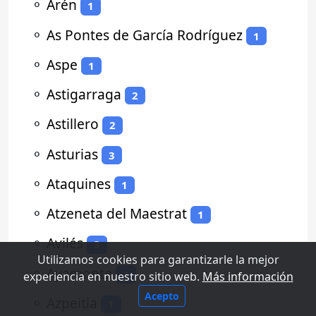
⚬
Arén
1
⚬
As Pontes de García Rodríguez
1
⚬
Aspe
1
⚬
Astigarraga
2
⚬
Astillero
2
⚬
Asturias
3
⚬
Ataquines
1
⚬
Atzeneta del Maestrat
1
⚬
Avilés
3
Utilizamos cookies para garantizarle la mejor
⚬
Ayamonte
2
experiencia en nuestro sitio web.
Más información
Acepto
⚬
Azpeitia
1