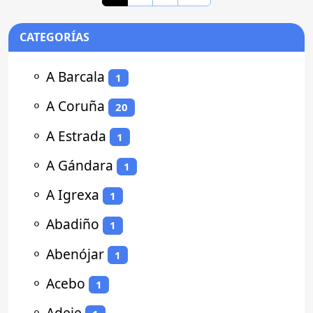
CATEGORÍAS
⚬
A Barcala
1
⚬
A Coruña
20
⚬
A Estrada
1
⚬
A Gándara
1
⚬
A Igrexa
1
⚬
Abadiño
1
⚬
Abenójar
1
⚬
Acebo
1
⚬
Adeje