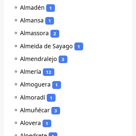
⚬
Almadén
1
⚬
Almansa
1
⚬
Almassora
2
⚬
Almeida de Sayago
1
⚬
Almendralejo
3
⚬
Almería
12
⚬
Almoguera
1
⚬
Almoradí
1
⚬
Almuñécar
3
⚬
Alovera
1
⚬
Alpedrete