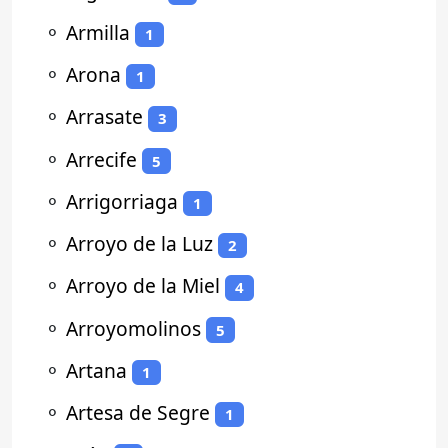
⚬
Armilla
1
⚬
Arona
1
⚬
Arrasate
3
⚬
Arrecife
5
⚬
Arrigorriaga
1
⚬
Arroyo de la Luz
2
⚬
Arroyo de la Miel
4
⚬
Arroyomolinos
5
⚬
Artana
1
⚬
Artesa de Segre
1