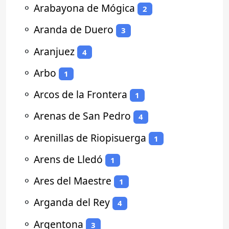
⚬
Arabayona de Mógica
2
⚬
Aranda de Duero
3
⚬
Aranjuez
4
⚬
Arbo
1
⚬
Arcos de la Frontera
1
⚬
Arenas de San Pedro
4
⚬
Arenillas de Riopisuerga
1
⚬
Arens de Lledó
1
⚬
Ares del Maestre
1
⚬
Arganda del Rey
4
⚬
Argentona
3