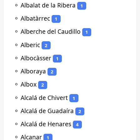
⚬
Albalat de la Ribera
1
⚬
Albatàrrec
1
⚬
Alberche del Caudillo
1
⚬
Alberic
2
⚬
Albocàsser
1
⚬
Alboraya
2
⚬
Albox
2
⚬
Alcalá de Chivert
1
⚬
Alcalá de Guadaíra
2
⚬
Alcalá de Henares
4
⚬
Alcanar
1