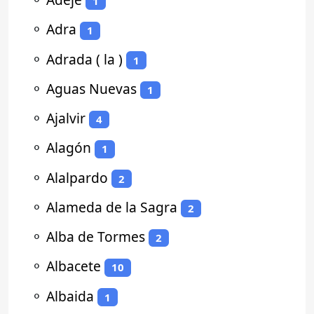
1
⚬
Adra
1
⚬
Adrada ( la )
1
⚬
Aguas Nuevas
1
⚬
Ajalvir
4
⚬
Alagón
1
⚬
Alalpardo
2
⚬
Alameda de la Sagra
2
⚬
Alba de Tormes
2
⚬
Albacete
10
⚬
Albaida
1