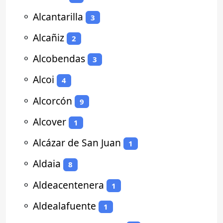
⚬
Alcantarilla
3
⚬
Alcañiz
2
⚬
Alcobendas
3
⚬
Alcoi
4
⚬
Alcorcón
9
⚬
Alcover
1
⚬
Alcázar de San Juan
1
⚬
Aldaia
8
⚬
Aldeacentenera
1
⚬
Aldealafuente
1