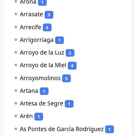
⚬
Arona
1
⚬
Arrasate
3
⚬
Arrecife
5
⚬
Arrigorriaga
1
⚬
Arroyo de la Luz
2
⚬
Arroyo de la Miel
4
⚬
Arroyomolinos
5
⚬
Artana
1
⚬
Artesa de Segre
1
⚬
Arén
1
⚬
As Pontes de García Rodríguez
1