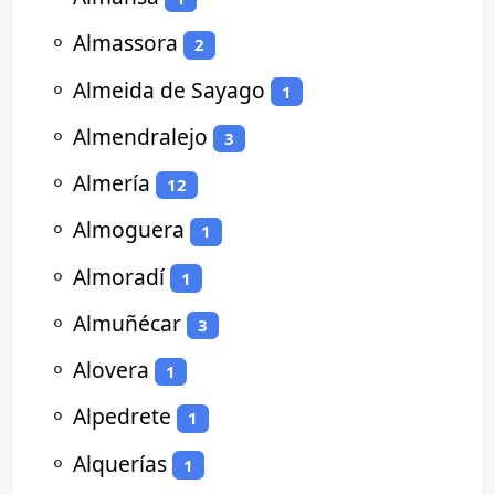
⚬
Almassora
2
⚬
Almeida de Sayago
1
⚬
Almendralejo
3
⚬
Almería
12
⚬
Almoguera
1
⚬
Almoradí
1
⚬
Almuñécar
3
⚬
Alovera
1
⚬
Alpedrete
1
⚬
Alquerías
1