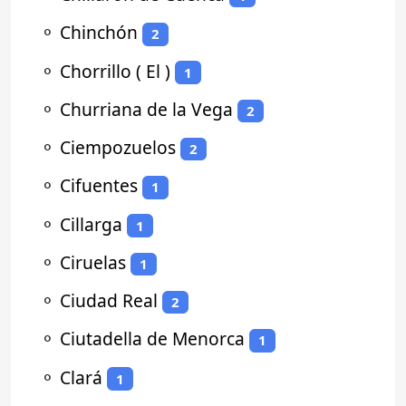
⚬
Chinchón
2
⚬
Chorrillo ( El )
1
⚬
Churriana de la Vega
2
⚬
Ciempozuelos
2
⚬
Cifuentes
1
⚬
Cillarga
1
⚬
Ciruelas
1
⚬
Ciudad Real
2
⚬
Ciutadella de Menorca
1
⚬
Clará
1