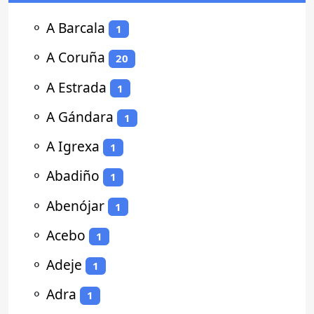
⚬
A Barcala
1
⚬
A Coruña
20
⚬
A Estrada
1
⚬
A Gándara
1
⚬
A Igrexa
1
⚬
Abadiño
1
⚬
Abenójar
1
⚬
Acebo
1
⚬
Adeje
1
⚬
Adra
1