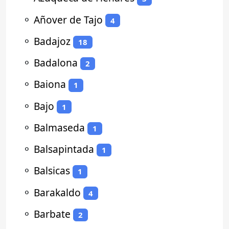
⚬
Añover de Tajo
4
⚬
Badajoz
18
⚬
Badalona
2
⚬
Baiona
1
⚬
Bajo
1
⚬
Balmaseda
1
⚬
Balsapintada
1
⚬
Balsicas
1
⚬
Barakaldo
4
⚬
Barbate
2