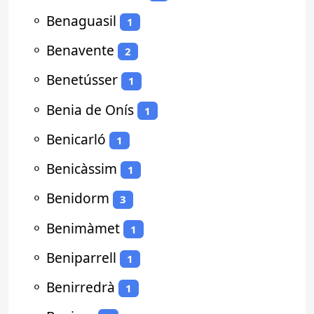
⚬
Benaguasil
1
⚬
Benavente
2
⚬
Benetússer
1
⚬
Benia de Onís
1
⚬
Benicarló
1
⚬
Benicàssim
1
⚬
Benidorm
3
⚬
Benimàmet
1
⚬
Beniparrell
1
⚬
Benirredrà
1