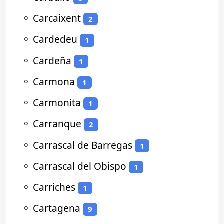
⚬
Carcaixent
2
⚬
Cardedeu
1
⚬
Cardeña
1
⚬
Carmona
1
⚬
Carmonita
1
⚬
Carranque
2
⚬
Carrascal de Barregas
1
⚬
Carrascal del Obispo
1
⚬
Carriches
1
⚬
Cartagena
9