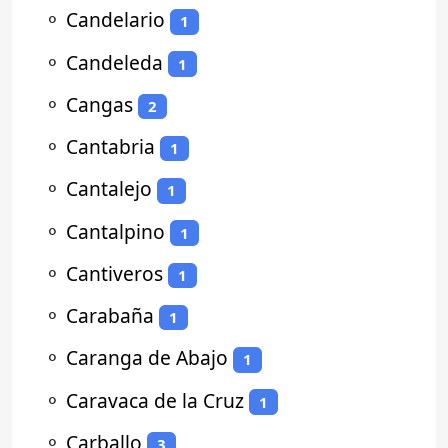
⚬
Candelario
1
⚬
Candeleda
1
⚬
Cangas
2
⚬
Cantabria
1
⚬
Cantalejo
1
⚬
Cantalpino
1
⚬
Cantiveros
1
⚬
Carabaña
1
⚬
Caranga de Abajo
1
⚬
Caravaca de la Cruz
1
⚬
Carballo
3