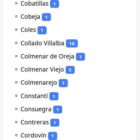
⚬
Cobatillas
1
⚬
Cobeja
1
⚬
Coles
1
⚬
Collado Villalba
10
⚬
Colmenar de Oreja
1
⚬
Colmenar Viejo
5
⚬
Colmenarejo
1
⚬
Constantí
1
⚬
Consuegra
1
⚬
Contreras
1
⚬
Cordovín
1