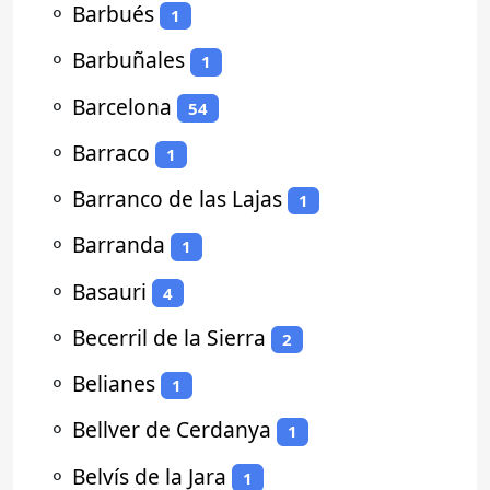
⚬
Barbués
1
⚬
Barbuñales
1
⚬
Barcelona
54
⚬
Barraco
1
⚬
Barranco de las Lajas
1
⚬
Barranda
1
⚬
Basauri
4
⚬
Becerril de la Sierra
2
⚬
Belianes
1
⚬
Bellver de Cerdanya
1
⚬
Belvís de la Jara
1