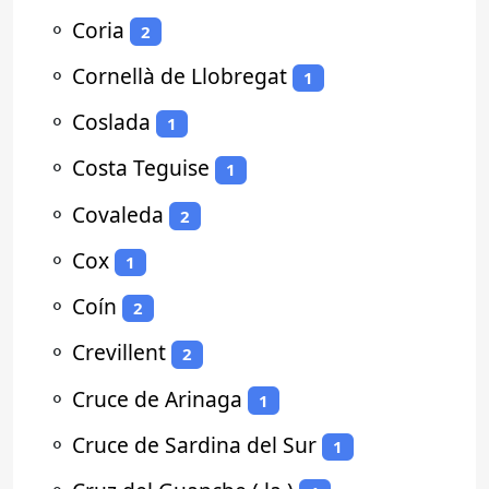
⚬
Coria
2
⚬
Cornellà de Llobregat
1
⚬
Coslada
1
⚬
Costa Teguise
1
⚬
Covaleda
2
⚬
Cox
1
⚬
Coín
2
⚬
Crevillent
2
⚬
Cruce de Arinaga
1
⚬
Cruce de Sardina del Sur
1