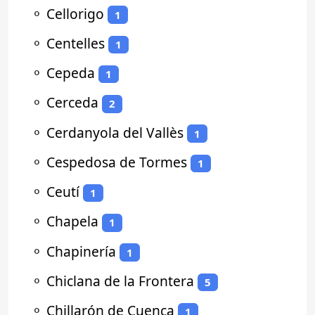
⚬
Cellorigo
1
⚬
Centelles
1
⚬
Cepeda
1
⚬
Cerceda
2
⚬
Cerdanyola del Vallès
1
⚬
Cespedosa de Tormes
1
⚬
Ceutí
1
⚬
Chapela
1
⚬
Chapinería
1
⚬
Chiclana de la Frontera
5
⚬
Chillarón de Cuenca
1