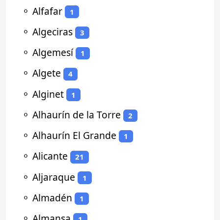
⚬
Alfafar
1
⚬
Algeciras
3
⚬
Algemesí
1
⚬
Algete
4
⚬
Alginet
1
⚬
Alhaurín de la Torre
2
⚬
Alhaurín El Grande
1
⚬
Alicante
21
⚬
Aljaraque
1
⚬
Almadén
1
⚬
Almansa
1