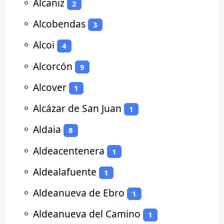
⚬
Alcañiz
2
⚬
Alcobendas
3
⚬
Alcoi
4
⚬
Alcorcón
9
⚬
Alcover
1
⚬
Alcázar de San Juan
1
⚬
Aldaia
8
⚬
Aldeacentenera
1
⚬
Aldealafuente
1
⚬
Aldeanueva de Ebro
1
⚬
Aldeanueva del Camino
1