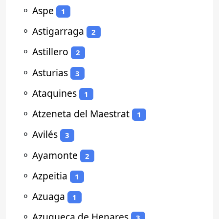
⚬
Aspe
1
⚬
Astigarraga
2
⚬
Astillero
2
⚬
Asturias
3
⚬
Ataquines
1
⚬
Atzeneta del Maestrat
1
⚬
Avilés
3
⚬
Ayamonte
2
⚬
Azpeitia
1
⚬
Azuaga
1
⚬
Azuqueca de Henares
3