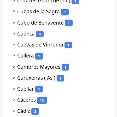
⚬
Cruz del Guanche ( la )
1
⚬
Cubas de la Sagra
1
⚬
Cubo de Benavente
1
⚬
Cuenca
4
⚬
Cuevas de Vinromá
1
⚬
Cullera
1
⚬
Cumbres Mayores
1
⚬
Curuxeiras ( As )
1
⚬
Cuéllar
1
⚬
Cáceres
15
⚬
Cádiz
2