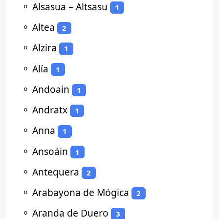
⚬
Alsasua – Altsasu
1
⚬
Altea
2
⚬
Alzira
1
⚬
Alía
1
⚬
Andoain
1
⚬
Andratx
1
⚬
Anna
1
⚬
Ansoáin
1
⚬
Antequera
2
⚬
Arabayona de Mógica
2
⚬
Aranda de Duero
3