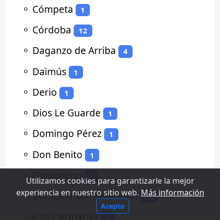
⚬
Cómpeta
1
⚬
Córdoba
12
⚬
Daganzo de Arriba
4
⚬
Daimús
1
⚬
Derio
1
⚬
Dios Le Guarde
1
⚬
Domingo Pérez
1
⚬
Don Benito
1
⚬
Donjimeno
1
Utilizamos cookies para garantizarle la mejor
experiencia en nuestro sitio web.
Más información
⚬
Donostia-san Sebastian
13
Acepto
⚬
Dos Hermanas
1