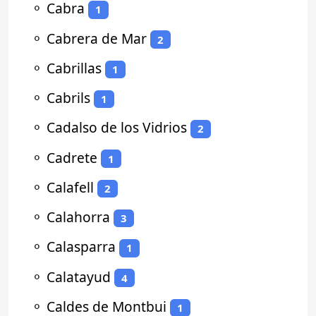
⚬
Cabra
1
⚬
Cabrera de Mar
2
⚬
Cabrillas
1
⚬
Cabrils
1
⚬
Cadalso de los Vidrios
2
⚬
Cadrete
1
⚬
Calafell
2
⚬
Calahorra
3
⚬
Calasparra
1
⚬
Calatayud
4
⚬
Caldes de Montbui
1