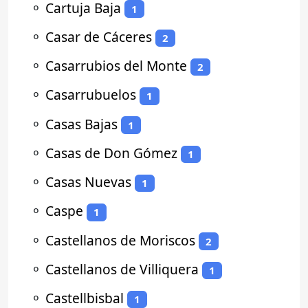
⚬
Cartuja Baja
1
⚬
Casar de Cáceres
2
⚬
Casarrubios del Monte
2
⚬
Casarrubuelos
1
⚬
Casas Bajas
1
⚬
Casas de Don Gómez
1
⚬
Casas Nuevas
1
⚬
Caspe
1
⚬
Castellanos de Moriscos
2
⚬
Castellanos de Villiquera
1
⚬
Castellbisbal
1