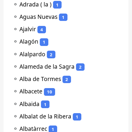
⚬
Adrada ( la )
1
⚬
Aguas Nuevas
1
⚬
Ajalvir
4
⚬
Alagón
1
⚬
Alalpardo
2
⚬
Alameda de la Sagra
2
⚬
Alba de Tormes
2
⚬
Albacete
10
⚬
Albaida
1
⚬
Albalat de la Ribera
1
⚬
Albatàrrec
1