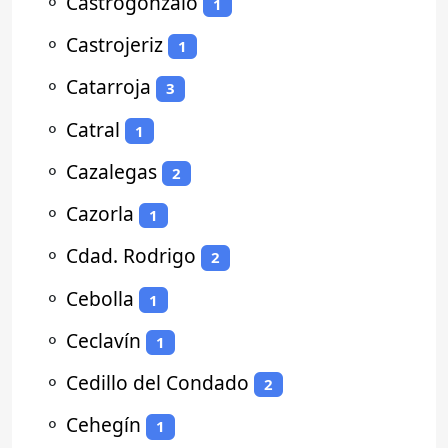
⚬
Castrogonzalo
1
⚬
Castrojeriz
1
⚬
Catarroja
3
⚬
Catral
1
⚬
Cazalegas
2
⚬
Cazorla
1
⚬
Cdad. Rodrigo
2
⚬
Cebolla
1
⚬
Ceclavín
1
⚬
Cedillo del Condado
2
⚬
Cehegín
1