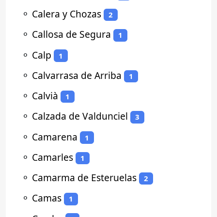
⚬
Calera y Chozas
2
⚬
Callosa de Segura
1
⚬
Calp
1
⚬
Calvarrasa de Arriba
1
⚬
Calvià
1
⚬
Calzada de Valdunciel
3
⚬
Camarena
1
⚬
Camarles
1
⚬
Camarma de Esteruelas
2
⚬
Camas
1