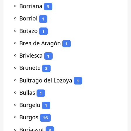
⚬
Borriana
3
⚬
Borriol
1
⚬
Botazo
1
⚬
Brea de Aragón
1
⚬
Briviesca
1
⚬
Brunete
3
⚬
Buitrago del Lozoya
1
⚬
Bullas
1
⚬
Burgelu
1
⚬
Burgos
16
⚬
Burjassot
3