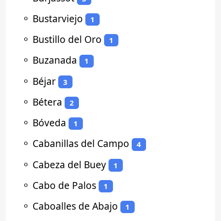
⚬
Bustarviejo
1
⚬
Bustillo del Oro
1
⚬
Buzanada
1
⚬
Béjar
3
⚬
Bétera
2
⚬
Bóveda
1
⚬
Cabanillas del Campo
4
⚬
Cabeza del Buey
1
⚬
Cabo de Palos
1
⚬
Caboalles de Abajo
1