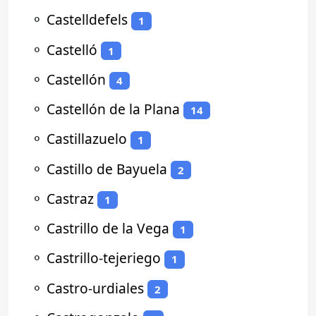
⚬
Castelldefels
1
⚬
Castelló
1
⚬
Castellón
4
⚬
Castellón de la Plana
14
⚬
Castillazuelo
1
⚬
Castillo de Bayuela
2
⚬
Castraz
1
⚬
Castrillo de la Vega
1
⚬
Castrillo-tejeriego
1
⚬
Castro-urdiales
2