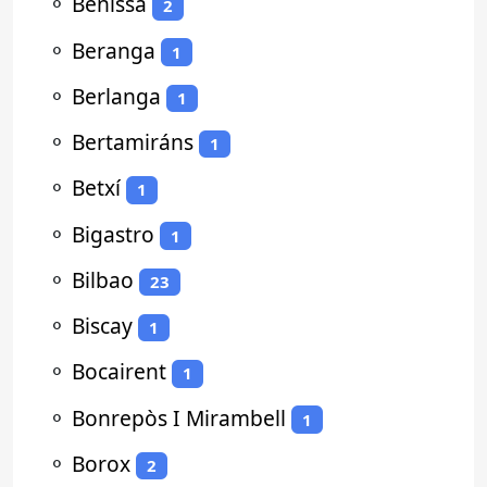
⚬
Benissa
2
⚬
Beranga
1
⚬
Berlanga
1
⚬
Bertamiráns
1
⚬
Betxí
1
⚬
Bigastro
1
⚬
Bilbao
23
⚬
Biscay
1
⚬
Bocairent
1
⚬
Bonrepòs I Mirambell
1
⚬
Borox
2