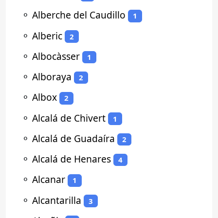
⚬
Alberche del Caudillo
1
⚬
Alberic
2
⚬
Albocàsser
1
⚬
Alboraya
2
⚬
Albox
2
⚬
Alcalá de Chivert
1
⚬
Alcalá de Guadaíra
2
⚬
Alcalá de Henares
4
⚬
Alcanar
1
⚬
Alcantarilla
3