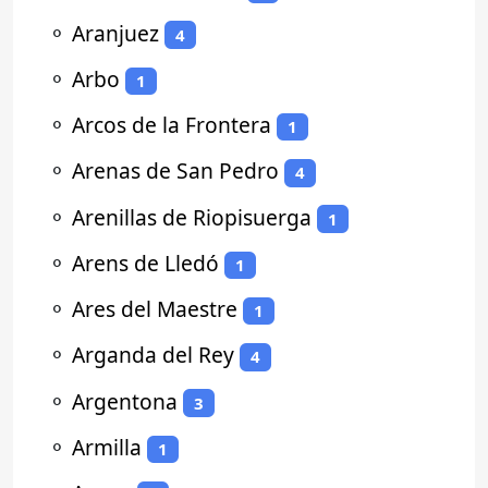
⚬
Aranjuez
4
⚬
Arbo
1
⚬
Arcos de la Frontera
1
⚬
Arenas de San Pedro
4
⚬
Arenillas de Riopisuerga
1
⚬
Arens de Lledó
1
⚬
Ares del Maestre
1
⚬
Arganda del Rey
4
⚬
Argentona
3
⚬
Armilla
1