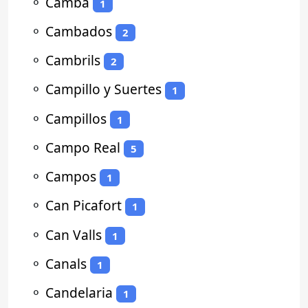
⚬
Camba
1
⚬
Cambados
2
⚬
Cambrils
2
⚬
Campillo y Suertes
1
⚬
Campillos
1
⚬
Campo Real
5
⚬
Campos
1
⚬
Can Picafort
1
⚬
Can Valls
1
⚬
Canals
1
⚬
Candelaria
1