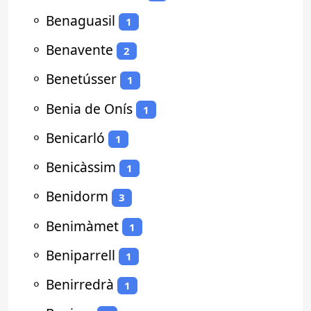
⚬
Benaguasil
1
⚬
Benavente
2
⚬
Benetússer
1
⚬
Benia de Onís
1
⚬
Benicarló
1
⚬
Benicàssim
1
⚬
Benidorm
3
⚬
Benimàmet
1
⚬
Beniparrell
1
⚬
Benirredrà
1