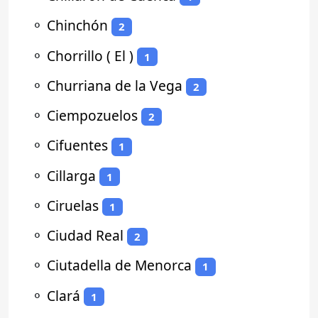
⚬
Chinchón
2
⚬
Chorrillo ( El )
1
⚬
Churriana de la Vega
2
⚬
Ciempozuelos
2
⚬
Cifuentes
1
⚬
Cillarga
1
⚬
Ciruelas
1
⚬
Ciudad Real
2
⚬
Ciutadella de Menorca
1
⚬
Clará
1