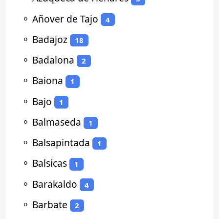
⚬
Añover de Tajo
4
⚬
Badajoz
18
⚬
Badalona
2
⚬
Baiona
1
⚬
Bajo
1
⚬
Balmaseda
1
⚬
Balsapintada
1
⚬
Balsicas
1
⚬
Barakaldo
4
⚬
Barbate
2