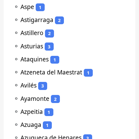
⚬
Aspe
1
⚬
Astigarraga
2
⚬
Astillero
2
⚬
Asturias
3
⚬
Ataquines
1
⚬
Atzeneta del Maestrat
1
⚬
Avilés
3
⚬
Ayamonte
2
⚬
Azpeitia
1
⚬
Azuaga
1
⚬
Azuqueca de Henares
3