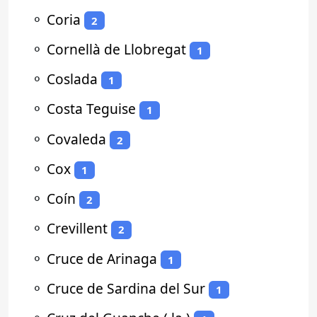
⚬
Coria
2
⚬
Cornellà de Llobregat
1
⚬
Coslada
1
⚬
Costa Teguise
1
⚬
Covaleda
2
⚬
Cox
1
⚬
Coín
2
⚬
Crevillent
2
⚬
Cruce de Arinaga
1
⚬
Cruce de Sardina del Sur
1