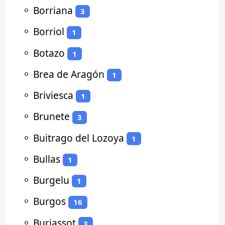
⚬
Borriana
3
⚬
Borriol
1
⚬
Botazo
1
⚬
Brea de Aragón
1
⚬
Briviesca
1
⚬
Brunete
3
⚬
Buitrago del Lozoya
1
⚬
Bullas
1
⚬
Burgelu
1
⚬
Burgos
16
⚬
Burjassot
3