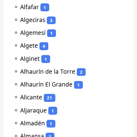
⚬
Alfafar
1
⚬
Algeciras
3
⚬
Algemesí
1
⚬
Algete
4
⚬
Alginet
1
⚬
Alhaurín de la Torre
2
⚬
Alhaurín El Grande
1
⚬
Alicante
21
⚬
Aljaraque
1
⚬
Almadén
1
⚬
Almansa
1