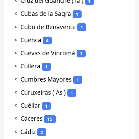
⚬
Cruz del Guanche ( la )
1
⚬
Cubas de la Sagra
1
⚬
Cubo de Benavente
1
⚬
Cuenca
4
⚬
Cuevas de Vinromá
1
⚬
Cullera
1
⚬
Cumbres Mayores
1
⚬
Curuxeiras ( As )
1
⚬
Cuéllar
1
⚬
Cáceres
15
⚬
Cádiz
2