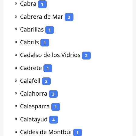
⚬
Cabra
1
⚬
Cabrera de Mar
2
⚬
Cabrillas
1
⚬
Cabrils
1
⚬
Cadalso de los Vidrios
2
⚬
Cadrete
1
⚬
Calafell
2
⚬
Calahorra
3
⚬
Calasparra
1
⚬
Calatayud
4
⚬
Caldes de Montbui
1