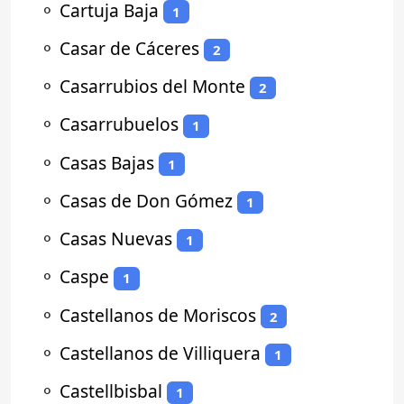
⚬
Cartuja Baja
1
⚬
Casar de Cáceres
2
⚬
Casarrubios del Monte
2
⚬
Casarrubuelos
1
⚬
Casas Bajas
1
⚬
Casas de Don Gómez
1
⚬
Casas Nuevas
1
⚬
Caspe
1
⚬
Castellanos de Moriscos
2
⚬
Castellanos de Villiquera
1
⚬
Castellbisbal
1