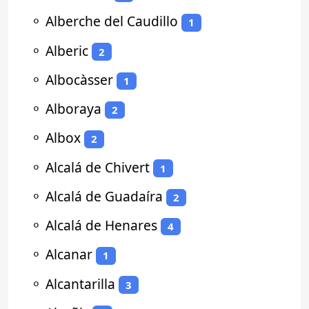
⚬
Alberche del Caudillo
1
⚬
Alberic
2
⚬
Albocàsser
1
⚬
Alboraya
2
⚬
Albox
2
⚬
Alcalá de Chivert
1
⚬
Alcalá de Guadaíra
2
⚬
Alcalá de Henares
4
⚬
Alcanar
1
⚬
Alcantarilla
3