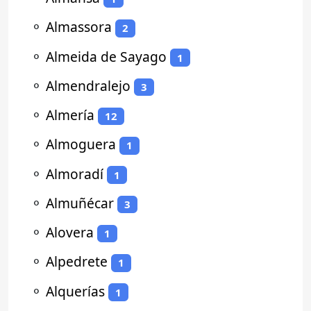
⚬
Almassora
2
⚬
Almeida de Sayago
1
⚬
Almendralejo
3
⚬
Almería
12
⚬
Almoguera
1
⚬
Almoradí
1
⚬
Almuñécar
3
⚬
Alovera
1
⚬
Alpedrete
1
⚬
Alquerías
1