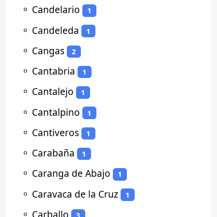
⚬
Candelario
1
⚬
Candeleda
1
⚬
Cangas
2
⚬
Cantabria
1
⚬
Cantalejo
1
⚬
Cantalpino
1
⚬
Cantiveros
1
⚬
Carabaña
1
⚬
Caranga de Abajo
1
⚬
Caravaca de la Cruz
1
⚬
Carballo
3