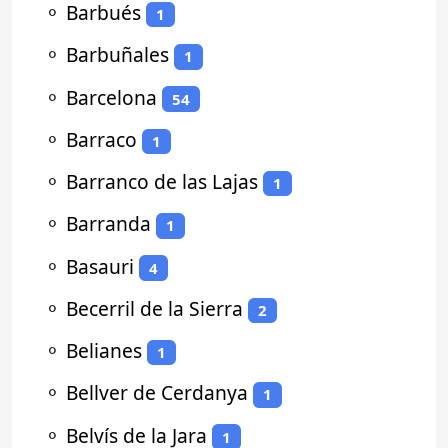
⚬
Barbués
1
⚬
Barbuñales
1
⚬
Barcelona
54
⚬
Barraco
1
⚬
Barranco de las Lajas
1
⚬
Barranda
1
⚬
Basauri
4
⚬
Becerril de la Sierra
2
⚬
Belianes
1
⚬
Bellver de Cerdanya
1
⚬
Belvís de la Jara
1