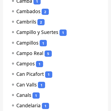
⚬
Camba
1
⚬
Cambados
2
⚬
Cambrils
2
⚬
Campillo y Suertes
1
⚬
Campillos
1
⚬
Campo Real
5
⚬
Campos
1
⚬
Can Picafort
1
⚬
Can Valls
1
⚬
Canals
1
⚬
Candelaria
1