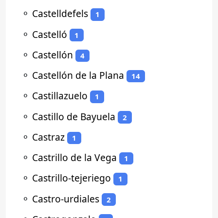
⚬
Castelldefels
1
⚬
Castelló
1
⚬
Castellón
4
⚬
Castellón de la Plana
14
⚬
Castillazuelo
1
⚬
Castillo de Bayuela
2
⚬
Castraz
1
⚬
Castrillo de la Vega
1
⚬
Castrillo-tejeriego
1
⚬
Castro-urdiales
2