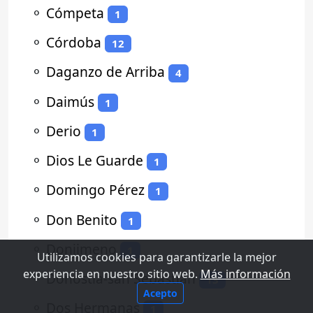
⚬
Cómpeta
1
⚬
Córdoba
12
⚬
Daganzo de Arriba
4
⚬
Daimús
1
⚬
Derio
1
⚬
Dios Le Guarde
1
⚬
Domingo Pérez
1
⚬
Don Benito
1
⚬
Donjimeno
1
Utilizamos cookies para garantizarle la mejor
experiencia en nuestro sitio web.
Más información
⚬
Donostia-san Sebastian
13
Acepto
⚬
Dos Hermanas
1