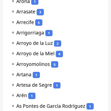
⚬
Arona
1
⚬
Arrasate
3
⚬
Arrecife
5
⚬
Arrigorriaga
1
⚬
Arroyo de la Luz
2
⚬
Arroyo de la Miel
4
⚬
Arroyomolinos
5
⚬
Artana
1
⚬
Artesa de Segre
1
⚬
Arén
1
⚬
As Pontes de García Rodríguez
1