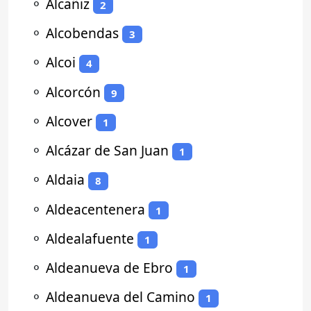
⚬
Alcañiz
2
⚬
Alcobendas
3
⚬
Alcoi
4
⚬
Alcorcón
9
⚬
Alcover
1
⚬
Alcázar de San Juan
1
⚬
Aldaia
8
⚬
Aldeacentenera
1
⚬
Aldealafuente
1
⚬
Aldeanueva de Ebro
1
⚬
Aldeanueva del Camino
1