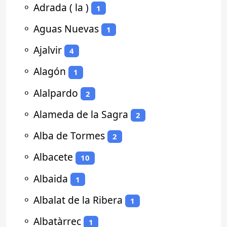
⚬
Adrada ( la )
1
⚬
Aguas Nuevas
1
⚬
Ajalvir
4
⚬
Alagón
1
⚬
Alalpardo
2
⚬
Alameda de la Sagra
2
⚬
Alba de Tormes
2
⚬
Albacete
10
⚬
Albaida
1
⚬
Albalat de la Ribera
1
⚬
Albatàrrec
1