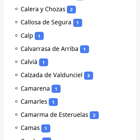
⚬
Calera y Chozas
2
⚬
Callosa de Segura
1
⚬
Calp
1
⚬
Calvarrasa de Arriba
1
⚬
Calvià
1
⚬
Calzada de Valdunciel
3
⚬
Camarena
1
⚬
Camarles
1
⚬
Camarma de Esteruelas
2
⚬
Camas
1