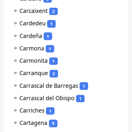
⚬
Carcaixent
2
⚬
Cardedeu
1
⚬
Cardeña
1
⚬
Carmona
1
⚬
Carmonita
1
⚬
Carranque
2
⚬
Carrascal de Barregas
1
⚬
Carrascal del Obispo
1
⚬
Carriches
1
⚬
Cartagena
9