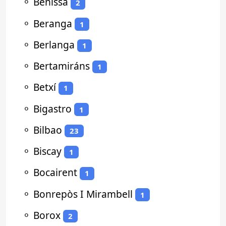
⚬
Benissa
2
⚬
Beranga
1
⚬
Berlanga
1
⚬
Bertamiráns
1
⚬
Betxí
1
⚬
Bigastro
1
⚬
Bilbao
23
⚬
Biscay
1
⚬
Bocairent
1
⚬
Bonrepòs I Mirambell
1
⚬
Borox
2