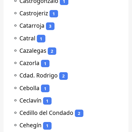
⚬
Castrogonzalo
1
⚬
Castrojeriz
1
⚬
Catarroja
3
⚬
Catral
1
⚬
Cazalegas
2
⚬
Cazorla
1
⚬
Cdad. Rodrigo
2
⚬
Cebolla
1
⚬
Ceclavín
1
⚬
Cedillo del Condado
2
⚬
Cehegín
1