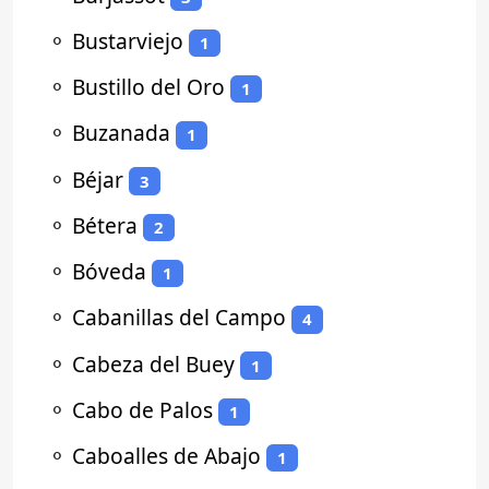
⚬
Bustarviejo
1
⚬
Bustillo del Oro
1
⚬
Buzanada
1
⚬
Béjar
3
⚬
Bétera
2
⚬
Bóveda
1
⚬
Cabanillas del Campo
4
⚬
Cabeza del Buey
1
⚬
Cabo de Palos
1
⚬
Caboalles de Abajo
1