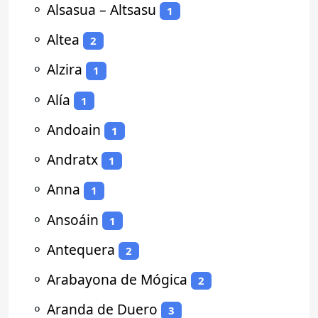
⚬
Alsasua – Altsasu
1
⚬
Altea
2
⚬
Alzira
1
⚬
Alía
1
⚬
Andoain
1
⚬
Andratx
1
⚬
Anna
1
⚬
Ansoáin
1
⚬
Antequera
2
⚬
Arabayona de Mógica
2
⚬
Aranda de Duero
3