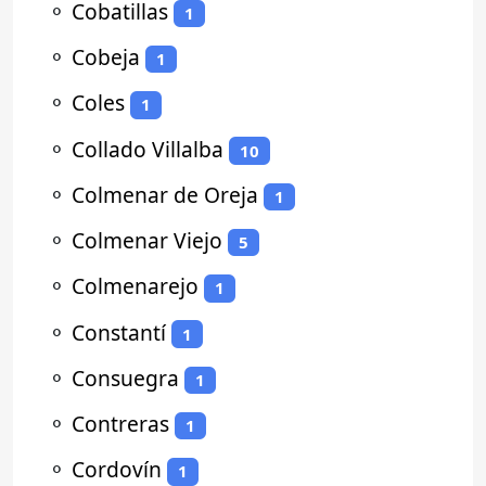
⚬
Cobatillas
1
⚬
Cobeja
1
⚬
Coles
1
⚬
Collado Villalba
10
⚬
Colmenar de Oreja
1
⚬
Colmenar Viejo
5
⚬
Colmenarejo
1
⚬
Constantí
1
⚬
Consuegra
1
⚬
Contreras
1
⚬
Cordovín
1