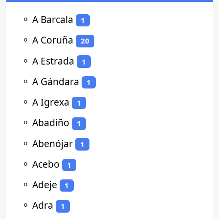
⚬
A Barcala
1
⚬
A Coruña
20
⚬
A Estrada
1
⚬
A Gándara
1
⚬
A Igrexa
1
⚬
Abadiño
1
⚬
Abenójar
1
⚬
Acebo
1
⚬
Adeje
1
⚬
Adra
1