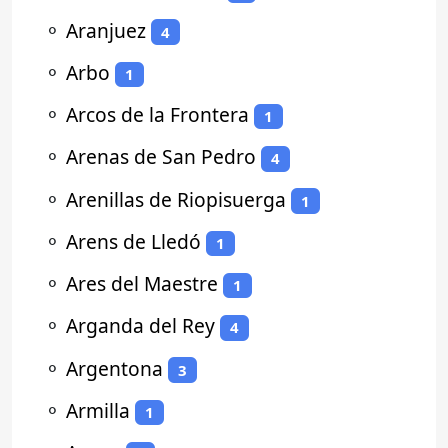
⚬
Aranjuez
4
⚬
Arbo
1
⚬
Arcos de la Frontera
1
⚬
Arenas de San Pedro
4
⚬
Arenillas de Riopisuerga
1
⚬
Arens de Lledó
1
⚬
Ares del Maestre
1
⚬
Arganda del Rey
4
⚬
Argentona
3
⚬
Armilla
1