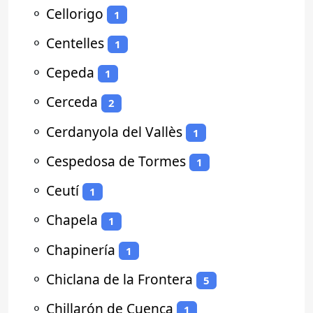
⚬
Cellorigo
1
⚬
Centelles
1
⚬
Cepeda
1
⚬
Cerceda
2
⚬
Cerdanyola del Vallès
1
⚬
Cespedosa de Tormes
1
⚬
Ceutí
1
⚬
Chapela
1
⚬
Chapinería
1
⚬
Chiclana de la Frontera
5
⚬
Chillarón de Cuenca
1