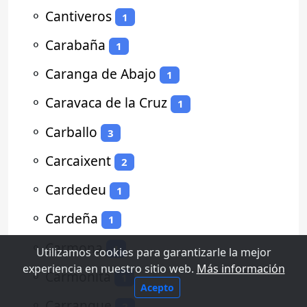
⚬
Cantiveros
1
⚬
Carabaña
1
⚬
Caranga de Abajo
1
⚬
Caravaca de la Cruz
1
⚬
Carballo
3
⚬
Carcaixent
2
⚬
Cardedeu
1
⚬
Cardeña
1
⚬
Carmona
1
Utilizamos cookies para garantizarle la mejor
experiencia en nuestro sitio web.
Más información
⚬
Carmonita
1
Acepto
⚬
Carranque
2