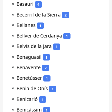
⚬
Basauri
4
⚬
Becerril de la Sierra
2
⚬
Belianes
1
⚬
Bellver de Cerdanya
1
⚬
Belvís de la Jara
1
⚬
Benaguasil
1
⚬
Benavente
2
⚬
Benetússer
1
⚬
Benia de Onís
1
⚬
Benicarló
1
⚬
Benicàssim
1