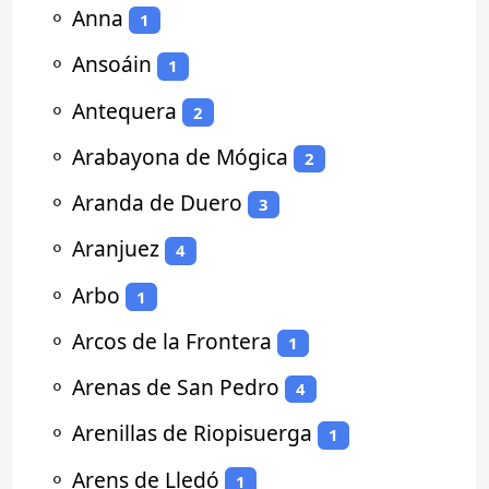
⚬
Anna
1
⚬
Ansoáin
1
⚬
Antequera
2
⚬
Arabayona de Mógica
2
⚬
Aranda de Duero
3
⚬
Aranjuez
4
⚬
Arbo
1
⚬
Arcos de la Frontera
1
⚬
Arenas de San Pedro
4
⚬
Arenillas de Riopisuerga
1
⚬
Arens de Lledó
1