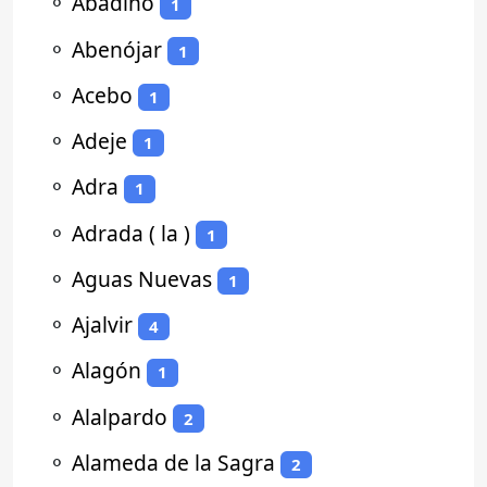
⚬
Abadiño
1
⚬
Abenójar
1
⚬
Acebo
1
⚬
Adeje
1
⚬
Adra
1
⚬
Adrada ( la )
1
⚬
Aguas Nuevas
1
⚬
Ajalvir
4
⚬
Alagón
1
⚬
Alalpardo
2
⚬
Alameda de la Sagra
2