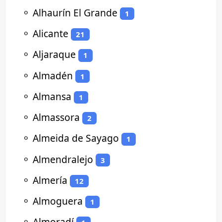
⚬
Alhaurín El Grande
1
⚬
Alicante
21
⚬
Aljaraque
1
⚬
Almadén
1
⚬
Almansa
1
⚬
Almassora
2
⚬
Almeida de Sayago
1
⚬
Almendralejo
3
⚬
Almería
12
⚬
Almoguera
1
⚬
Almoradí