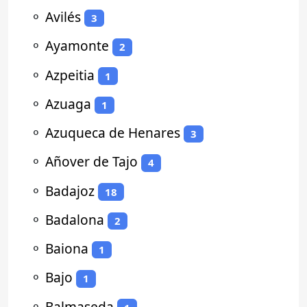
⚬
Avilés
3
⚬
Ayamonte
2
⚬
Azpeitia
1
⚬
Azuaga
1
⚬
Azuqueca de Henares
3
⚬
Añover de Tajo
4
⚬
Badajoz
18
⚬
Badalona
2
⚬
Baiona
1
⚬
Bajo
1
⚬
Balmaseda