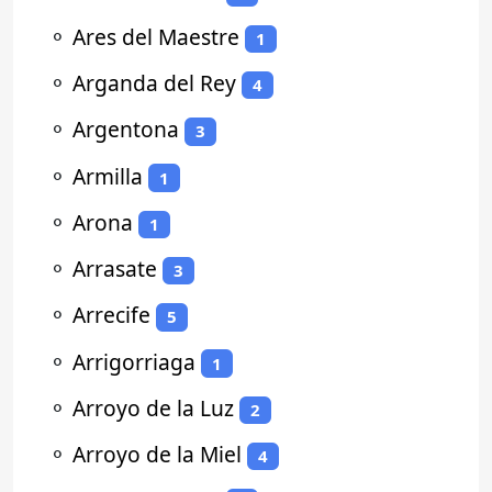
⚬
Ares del Maestre
1
⚬
Arganda del Rey
4
⚬
Argentona
3
⚬
Armilla
1
⚬
Arona
1
⚬
Arrasate
3
⚬
Arrecife
5
⚬
Arrigorriaga
1
⚬
Arroyo de la Luz
2
⚬
Arroyo de la Miel
4