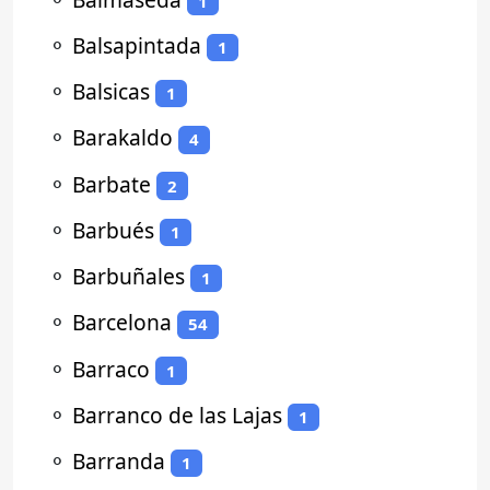
1
⚬
Balsapintada
1
⚬
Balsicas
1
⚬
Barakaldo
4
⚬
Barbate
2
⚬
Barbués
1
⚬
Barbuñales
1
⚬
Barcelona
54
⚬
Barraco
1
⚬
Barranco de las Lajas
1
⚬
Barranda
1