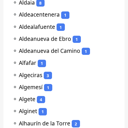
⚬
Aldaia
8
⚬
Aldeacentenera
1
⚬
Aldealafuente
1
⚬
Aldeanueva de Ebro
1
⚬
Aldeanueva del Camino
1
⚬
Alfafar
1
⚬
Algeciras
3
⚬
Algemesí
1
⚬
Algete
4
⚬
Alginet
1
⚬
Alhaurín de la Torre
2