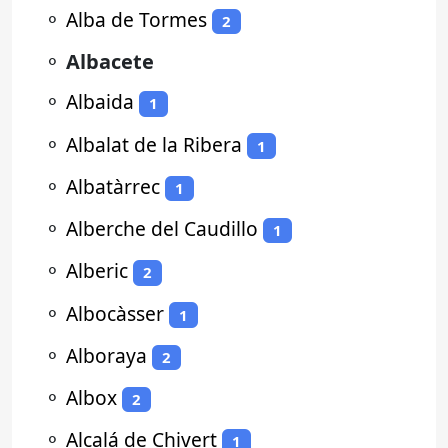
⚬
Alba de Tormes
2
⚬
Albacete
⚬
Albaida
1
⚬
Albalat de la Ribera
1
⚬
Albatàrrec
1
⚬
Alberche del Caudillo
1
⚬
Alberic
2
⚬
Albocàsser
1
⚬
Alboraya
2
⚬
Albox
2
⚬
Alcalá de Chivert
1