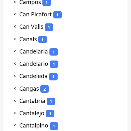
⚬
Campos
1
⚬
Can Picafort
1
⚬
Can Valls
1
⚬
Canals
1
⚬
Candelaria
1
⚬
Candelario
1
⚬
Candeleda
1
⚬
Cangas
2
⚬
Cantabria
1
⚬
Cantalejo
1
⚬
Cantalpino
1