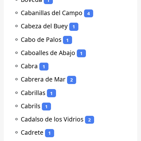
⚬
Cabanillas del Campo
4
⚬
Cabeza del Buey
1
⚬
Cabo de Palos
1
⚬
Caboalles de Abajo
1
⚬
Cabra
1
⚬
Cabrera de Mar
2
⚬
Cabrillas
1
⚬
Cabrils
1
⚬
Cadalso de los Vidrios
2
⚬
Cadrete
1