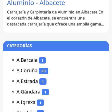
Aluminio - Albacete
Cerrajería y Carpintería de Aluminio en Albacete En
el corazón de Albacete, se encuentra una
destacada cerrajería que ofrece una amplia gama
de servicios para
CATEGORÍAS
⚬
A Barcala
1
⚬
A Coruña
20
⚬
A Estrada
1
⚬
A Gándara
1
⚬
A Igrexa
1