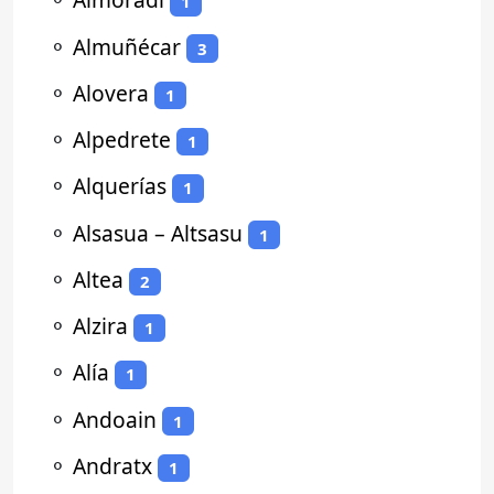
1
⚬
Almuñécar
3
⚬
Alovera
1
⚬
Alpedrete
1
⚬
Alquerías
1
⚬
Alsasua – Altsasu
1
⚬
Altea
2
⚬
Alzira
1
⚬
Alía
1
⚬
Andoain
1
⚬
Andratx
1