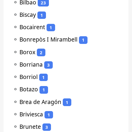
⚬
Bilbao
23
⚬
Biscay
1
⚬
Bocairent
1
⚬
Bonrepòs I Mirambell
1
⚬
Borox
2
⚬
Borriana
3
⚬
Borriol
1
⚬
Botazo
1
⚬
Brea de Aragón
1
⚬
Briviesca
1
⚬
Brunete
3