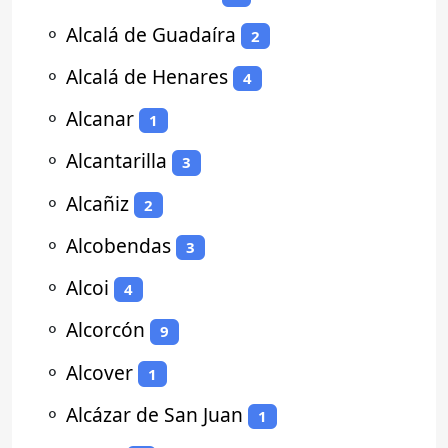
⚬
Alcalá de Guadaíra
2
⚬
Alcalá de Henares
4
⚬
Alcanar
1
⚬
Alcantarilla
3
⚬
Alcañiz
2
⚬
Alcobendas
3
⚬
Alcoi
4
⚬
Alcorcón
9
⚬
Alcover
1
⚬
Alcázar de San Juan
1