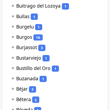
⚬
Buitrago del Lozoya
1
⚬
Bullas
1
⚬
Burgelu
1
⚬
Burgos
16
⚬
Burjassot
3
⚬
Bustarviejo
1
⚬
Bustillo del Oro
1
⚬
Buzanada
1
⚬
Béjar
3
⚬
Bétera
2
⚬
Bóveda
1