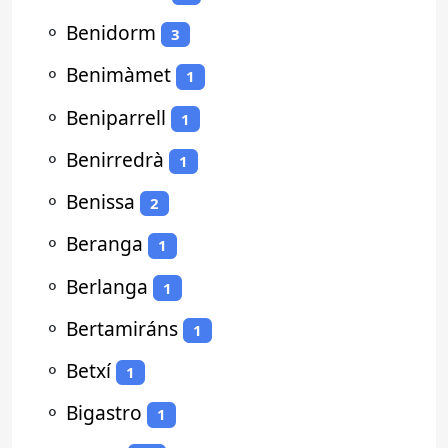
⚬
Benidorm
3
⚬
Benimàmet
1
⚬
Beniparrell
1
⚬
Benirredrà
1
⚬
Benissa
2
⚬
Beranga
1
⚬
Berlanga
1
⚬
Bertamiráns
1
⚬
Betxí
1
⚬
Bigastro
1