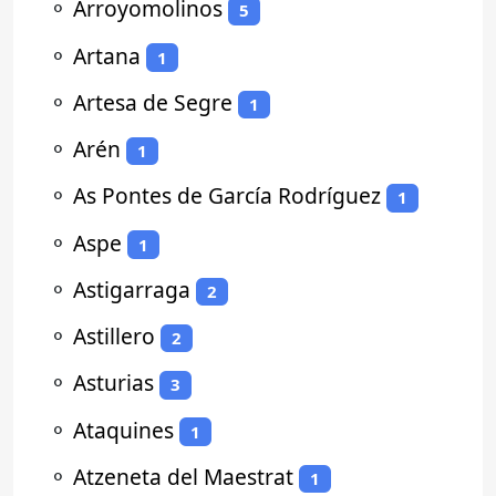
⚬
Arroyomolinos
5
⚬
Artana
1
⚬
Artesa de Segre
1
⚬
Arén
1
⚬
As Pontes de García Rodríguez
1
⚬
Aspe
1
⚬
Astigarraga
2
⚬
Astillero
2
⚬
Asturias
3
⚬
Ataquines
1
⚬
Atzeneta del Maestrat
1