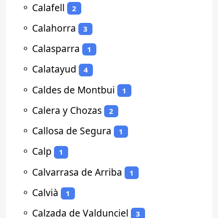
⚬
Calafell
2
⚬
Calahorra
3
⚬
Calasparra
1
⚬
Calatayud
4
⚬
Caldes de Montbui
1
⚬
Calera y Chozas
2
⚬
Callosa de Segura
1
⚬
Calp
1
⚬
Calvarrasa de Arriba
1
⚬
Calvià
1
⚬
Calzada de Valdunciel
3