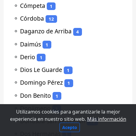
⚬
Cómpeta
1
⚬
Córdoba
12
⚬
Daganzo de Arriba
4
⚬
Daimús
1
⚬
Derio
1
⚬
Dios Le Guarde
1
⚬
Domingo Pérez
1
⚬
Don Benito
1
⚬
Donjimeno
1
Utilizamos cookies para garantizarle la mejor
experiencia en nuestro sitio web.
Más información
⚬
Donostia-san Sebastian
13
Acepto
⚬
Dos Hermanas
1