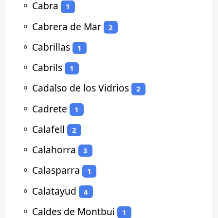
⚬
Cabra
1
⚬
Cabrera de Mar
2
⚬
Cabrillas
1
⚬
Cabrils
1
⚬
Cadalso de los Vidrios
2
⚬
Cadrete
1
⚬
Calafell
2
⚬
Calahorra
3
⚬
Calasparra
1
⚬
Calatayud
4
⚬
Caldes de Montbui
1