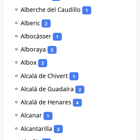
⚬
Alberche del Caudillo
1
⚬
Alberic
2
⚬
Albocàsser
1
⚬
Alboraya
2
⚬
Albox
2
⚬
Alcalá de Chivert
1
⚬
Alcalá de Guadaíra
2
⚬
Alcalá de Henares
4
⚬
Alcanar
1
⚬
Alcantarilla
3