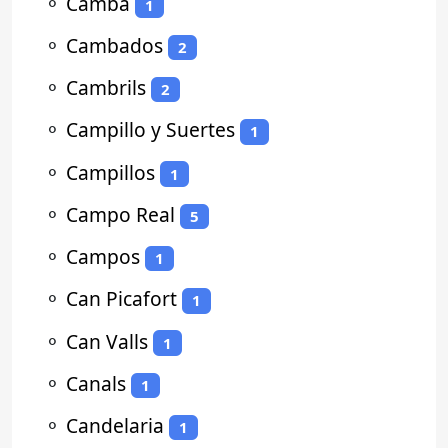
⚬
Camba
1
⚬
Cambados
2
⚬
Cambrils
2
⚬
Campillo y Suertes
1
⚬
Campillos
1
⚬
Campo Real
5
⚬
Campos
1
⚬
Can Picafort
1
⚬
Can Valls
1
⚬
Canals
1
⚬
Candelaria
1