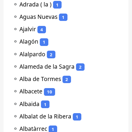
⚬
Adrada ( la )
1
⚬
Aguas Nuevas
1
⚬
Ajalvir
4
⚬
Alagón
1
⚬
Alalpardo
2
⚬
Alameda de la Sagra
2
⚬
Alba de Tormes
2
⚬
Albacete
10
⚬
Albaida
1
⚬
Albalat de la Ribera
1
⚬
Albatàrrec
1