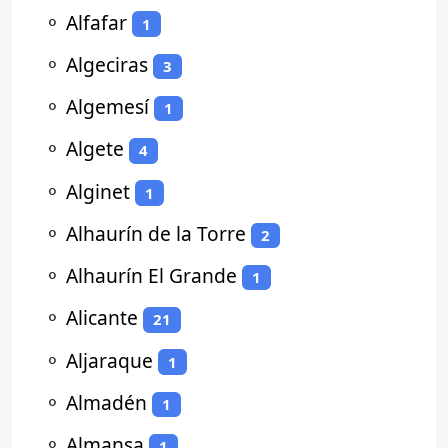
⚬
Alfafar
1
⚬
Algeciras
3
⚬
Algemesí
1
⚬
Algete
4
⚬
Alginet
1
⚬
Alhaurín de la Torre
2
⚬
Alhaurín El Grande
1
⚬
Alicante
21
⚬
Aljaraque
1
⚬
Almadén
1
⚬
Almansa
1