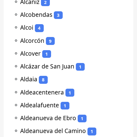
⚬
Alcañiz
2
⚬
Alcobendas
3
⚬
Alcoi
4
⚬
Alcorcón
9
⚬
Alcover
1
⚬
Alcázar de San Juan
1
⚬
Aldaia
8
⚬
Aldeacentenera
1
⚬
Aldealafuente
1
⚬
Aldeanueva de Ebro
1
⚬
Aldeanueva del Camino
1