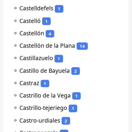
⚬
Castelldefels
1
⚬
Castelló
1
⚬
Castellón
4
⚬
Castellón de la Plana
14
⚬
Castillazuelo
1
⚬
Castillo de Bayuela
2
⚬
Castraz
1
⚬
Castrillo de la Vega
1
⚬
Castrillo-tejeriego
1
⚬
Castro-urdiales
2