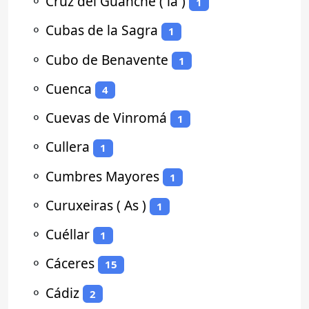
⚬
Cruz del Guanche ( la )
1
⚬
Cubas de la Sagra
1
⚬
Cubo de Benavente
1
⚬
Cuenca
4
⚬
Cuevas de Vinromá
1
⚬
Cullera
1
⚬
Cumbres Mayores
1
⚬
Curuxeiras ( As )
1
⚬
Cuéllar
1
⚬
Cáceres
15
⚬
Cádiz
2