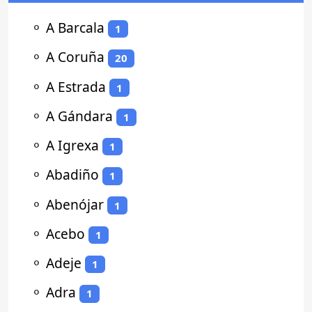
⚬
A Barcala
1
⚬
A Coruña
20
⚬
A Estrada
1
⚬
A Gándara
1
⚬
A Igrexa
1
⚬
Abadiño
1
⚬
Abenójar
1
⚬
Acebo
1
⚬
Adeje
1
⚬
Adra
1