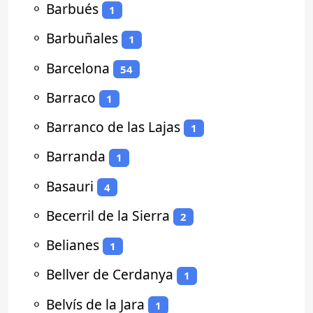
⚬
Barbués
1
⚬
Barbuñales
1
⚬
Barcelona
54
⚬
Barraco
1
⚬
Barranco de las Lajas
1
⚬
Barranda
1
⚬
Basauri
4
⚬
Becerril de la Sierra
2
⚬
Belianes
1
⚬
Bellver de Cerdanya
1
⚬
Belvís de la Jara
1