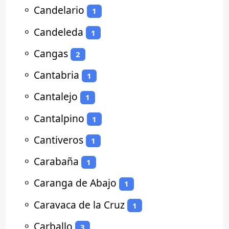
⚬
Candelario
1
⚬
Candeleda
1
⚬
Cangas
2
⚬
Cantabria
1
⚬
Cantalejo
1
⚬
Cantalpino
1
⚬
Cantiveros
1
⚬
Carabaña
1
⚬
Caranga de Abajo
1
⚬
Caravaca de la Cruz
1
⚬
Carballo
3