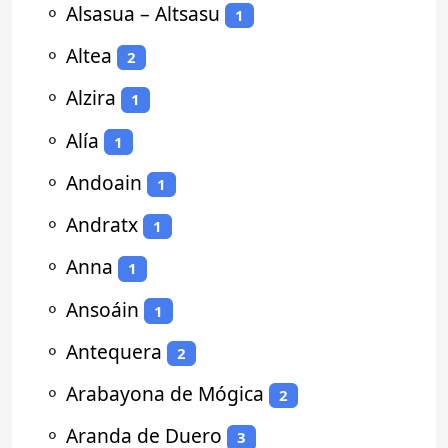
⚬
Alsasua – Altsasu
1
⚬
Altea
2
⚬
Alzira
1
⚬
Alía
1
⚬
Andoain
1
⚬
Andratx
1
⚬
Anna
1
⚬
Ansoáin
1
⚬
Antequera
2
⚬
Arabayona de Mógica
2
⚬
Aranda de Duero
3