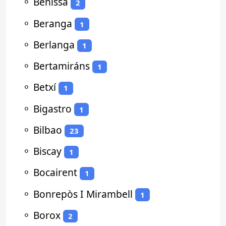
⚬
Benissa
2
⚬
Beranga
1
⚬
Berlanga
1
⚬
Bertamiráns
1
⚬
Betxí
1
⚬
Bigastro
1
⚬
Bilbao
23
⚬
Biscay
1
⚬
Bocairent
1
⚬
Bonrepòs I Mirambell
1
⚬
Borox
2