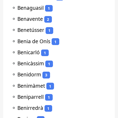
⚬
Benaguasil
1
⚬
Benavente
2
⚬
Benetússer
1
⚬
Benia de Onís
1
⚬
Benicarló
1
⚬
Benicàssim
1
⚬
Benidorm
3
⚬
Benimàmet
1
⚬
Beniparrell
1
⚬
Benirredrà
1