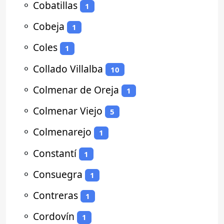
⚬
Cobatillas
1
⚬
Cobeja
1
⚬
Coles
1
⚬
Collado Villalba
10
⚬
Colmenar de Oreja
1
⚬
Colmenar Viejo
5
⚬
Colmenarejo
1
⚬
Constantí
1
⚬
Consuegra
1
⚬
Contreras
1
⚬
Cordovín
1