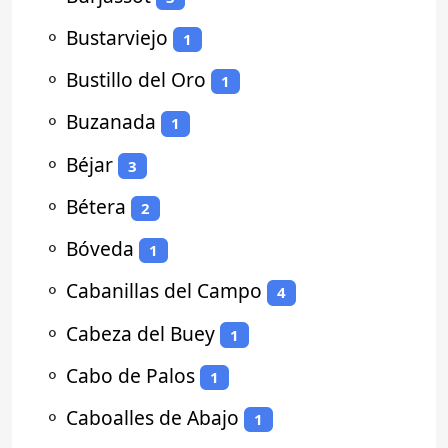
⚬
Bustarviejo
1
⚬
Bustillo del Oro
1
⚬
Buzanada
1
⚬
Béjar
3
⚬
Bétera
2
⚬
Bóveda
1
⚬
Cabanillas del Campo
4
⚬
Cabeza del Buey
1
⚬
Cabo de Palos
1
⚬
Caboalles de Abajo
1