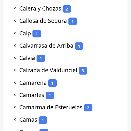
⚬
Calera y Chozas
2
⚬
Callosa de Segura
1
⚬
Calp
1
⚬
Calvarrasa de Arriba
1
⚬
Calvià
1
⚬
Calzada de Valdunciel
3
⚬
Camarena
1
⚬
Camarles
1
⚬
Camarma de Esteruelas
2
⚬
Camas
1