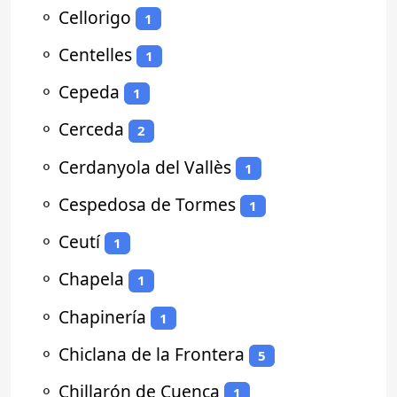
⚬
Cellorigo
1
⚬
Centelles
1
⚬
Cepeda
1
⚬
Cerceda
2
⚬
Cerdanyola del Vallès
1
⚬
Cespedosa de Tormes
1
⚬
Ceutí
1
⚬
Chapela
1
⚬
Chapinería
1
⚬
Chiclana de la Frontera
5
⚬
Chillarón de Cuenca
1