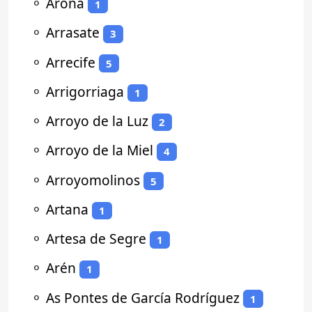
⚬
Arona
1
⚬
Arrasate
3
⚬
Arrecife
5
⚬
Arrigorriaga
1
⚬
Arroyo de la Luz
2
⚬
Arroyo de la Miel
4
⚬
Arroyomolinos
5
⚬
Artana
1
⚬
Artesa de Segre
1
⚬
Arén
1
⚬
As Pontes de García Rodríguez
1