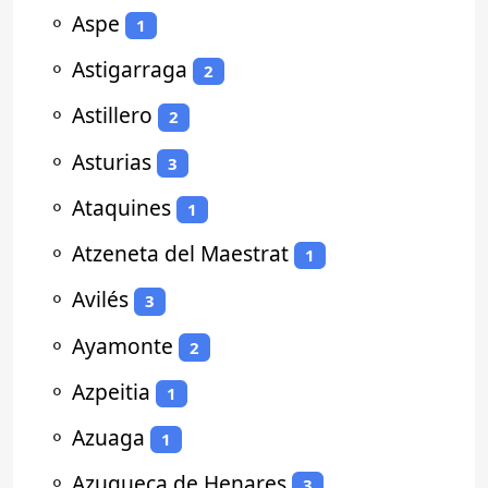
⚬
Aspe
1
⚬
Astigarraga
2
⚬
Astillero
2
⚬
Asturias
3
⚬
Ataquines
1
⚬
Atzeneta del Maestrat
1
⚬
Avilés
3
⚬
Ayamonte
2
⚬
Azpeitia
1
⚬
Azuaga
1
⚬
Azuqueca de Henares
3