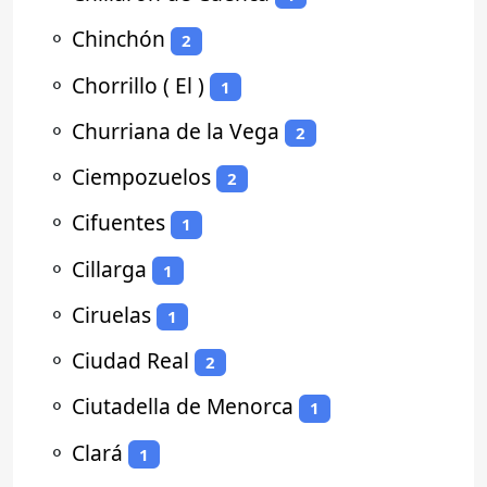
⚬
Chinchón
2
⚬
Chorrillo ( El )
1
⚬
Churriana de la Vega
2
⚬
Ciempozuelos
2
⚬
Cifuentes
1
⚬
Cillarga
1
⚬
Ciruelas
1
⚬
Ciudad Real
2
⚬
Ciutadella de Menorca
1
⚬
Clará
1