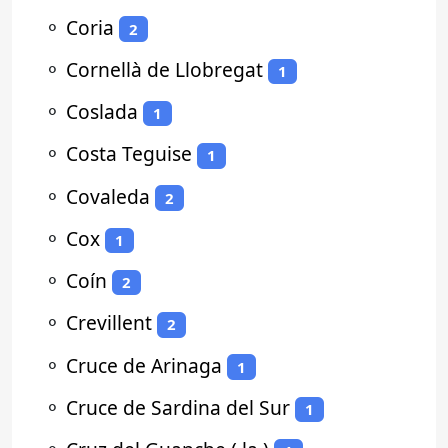
⚬
Coria
2
⚬
Cornellà de Llobregat
1
⚬
Coslada
1
⚬
Costa Teguise
1
⚬
Covaleda
2
⚬
Cox
1
⚬
Coín
2
⚬
Crevillent
2
⚬
Cruce de Arinaga
1
⚬
Cruce de Sardina del Sur
1