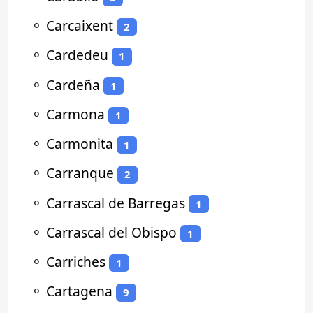
⚬
Carcaixent
2
⚬
Cardedeu
1
⚬
Cardeña
1
⚬
Carmona
1
⚬
Carmonita
1
⚬
Carranque
2
⚬
Carrascal de Barregas
1
⚬
Carrascal del Obispo
1
⚬
Carriches
1
⚬
Cartagena
9