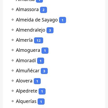
⚬
Almassora
2
⚬
Almeida de Sayago
1
⚬
Almendralejo
3
⚬
Almería
12
⚬
Almoguera
1
⚬
Almoradí
1
⚬
Almuñécar
3
⚬
Alovera
1
⚬
Alpedrete
1
⚬
Alquerías
1