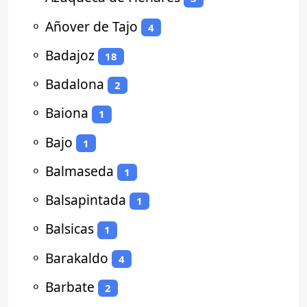
⚬
Añover de Tajo
4
⚬
Badajoz
18
⚬
Badalona
2
⚬
Baiona
1
⚬
Bajo
1
⚬
Balmaseda
1
⚬
Balsapintada
1
⚬
Balsicas
1
⚬
Barakaldo
4
⚬
Barbate
2