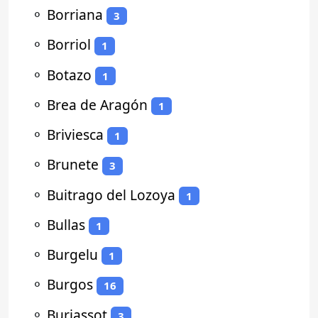
⚬
Borriana
3
⚬
Borriol
1
⚬
Botazo
1
⚬
Brea de Aragón
1
⚬
Briviesca
1
⚬
Brunete
3
⚬
Buitrago del Lozoya
1
⚬
Bullas
1
⚬
Burgelu
1
⚬
Burgos
16
⚬
Burjassot
3