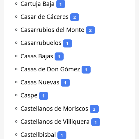
⚬
Cartuja Baja
1
⚬
Casar de Cáceres
2
⚬
Casarrubios del Monte
2
⚬
Casarrubuelos
1
⚬
Casas Bajas
1
⚬
Casas de Don Gómez
1
⚬
Casas Nuevas
1
⚬
Caspe
1
⚬
Castellanos de Moriscos
2
⚬
Castellanos de Villiquera
1
⚬
Castellbisbal
1