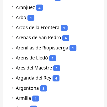
⚬
Aranjuez
4
⚬
Arbo
1
⚬
Arcos de la Frontera
1
⚬
Arenas de San Pedro
4
⚬
Arenillas de Riopisuerga
1
⚬
Arens de Lledó
1
⚬
Ares del Maestre
1
⚬
Arganda del Rey
4
⚬
Argentona
3
⚬
Armilla
1