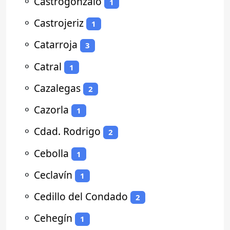
⚬
Castrogonzalo
1
⚬
Castrojeriz
1
⚬
Catarroja
3
⚬
Catral
1
⚬
Cazalegas
2
⚬
Cazorla
1
⚬
Cdad. Rodrigo
2
⚬
Cebolla
1
⚬
Ceclavín
1
⚬
Cedillo del Condado
2
⚬
Cehegín
1