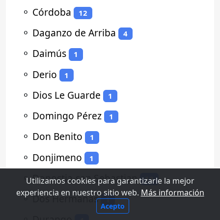
⚬
Córdoba
12
⚬
Daganzo de Arriba
4
⚬
Daimús
1
⚬
Derio
1
⚬
Dios Le Guarde
1
⚬
Domingo Pérez
1
⚬
Don Benito
1
⚬
Donjimeno
1
⚬
Donostia-san Sebastian
13
Utilizamos cookies para garantizarle la mejor
experiencia en nuestro sitio web.
Más información
⚬
Dos Hermanas
1
Acepto
⚬
Durango