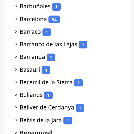
⚬
Barbuñales
1
⚬
Barcelona
54
⚬
Barraco
1
⚬
Barranco de las Lajas
1
⚬
Barranda
1
⚬
Basauri
4
⚬
Becerril de la Sierra
2
⚬
Belianes
1
⚬
Bellver de Cerdanya
1
⚬
Belvís de la Jara
1
⚬
Benaguasil