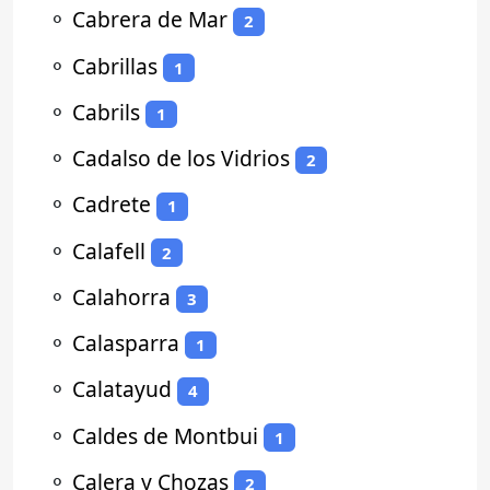
⚬
Cabrera de Mar
2
⚬
Cabrillas
1
⚬
Cabrils
1
⚬
Cadalso de los Vidrios
2
⚬
Cadrete
1
⚬
Calafell
2
⚬
Calahorra
3
⚬
Calasparra
1
⚬
Calatayud
4
⚬
Caldes de Montbui
1
⚬
Calera y Chozas
2