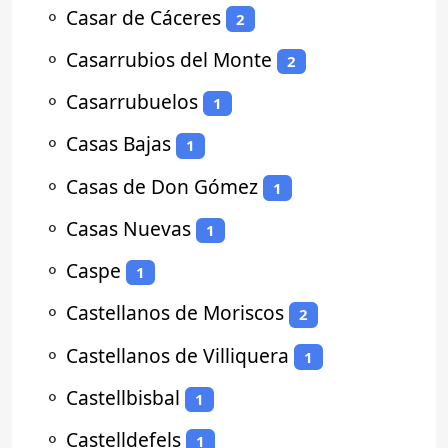
⚬
Casar de Cáceres
2
⚬
Casarrubios del Monte
2
⚬
Casarrubuelos
1
⚬
Casas Bajas
1
⚬
Casas de Don Gómez
1
⚬
Casas Nuevas
1
⚬
Caspe
1
⚬
Castellanos de Moriscos
2
⚬
Castellanos de Villiquera
1
⚬
Castellbisbal
1
⚬
Castelldefels
1