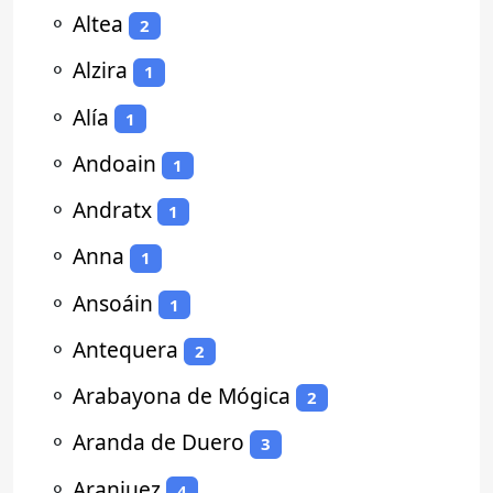
⚬
Altea
2
⚬
Alzira
1
⚬
Alía
1
⚬
Andoain
1
⚬
Andratx
1
⚬
Anna
1
⚬
Ansoáin
1
⚬
Antequera
2
⚬
Arabayona de Mógica
2
⚬
Aranda de Duero
3
⚬
Aranjuez
4