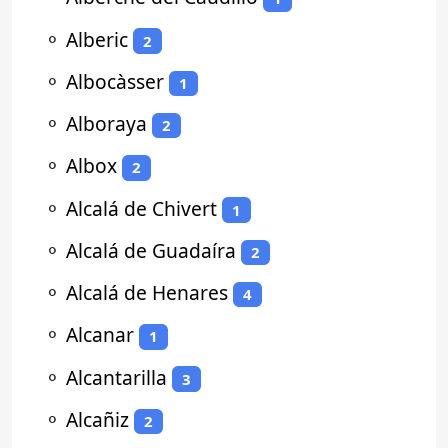
⚬
Alberic
2
⚬
Albocàsser
1
⚬
Alboraya
2
⚬
Albox
2
⚬
Alcalá de Chivert
1
⚬
Alcalá de Guadaíra
2
⚬
Alcalá de Henares
4
⚬
Alcanar
1
⚬
Alcantarilla
3
⚬
Alcañiz
2