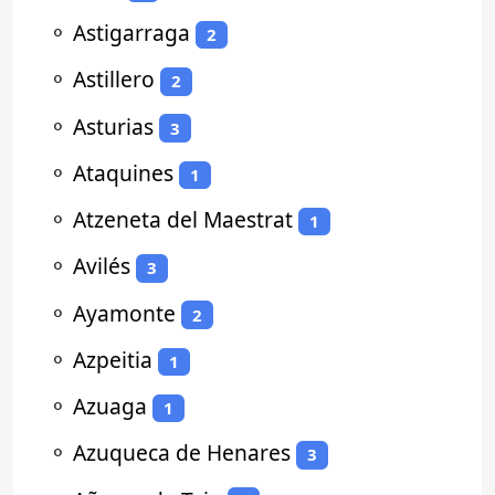
⚬
Astigarraga
2
⚬
Astillero
2
⚬
Asturias
3
⚬
Ataquines
1
⚬
Atzeneta del Maestrat
1
⚬
Avilés
3
⚬
Ayamonte
2
⚬
Azpeitia
1
⚬
Azuaga
1
⚬
Azuqueca de Henares
3