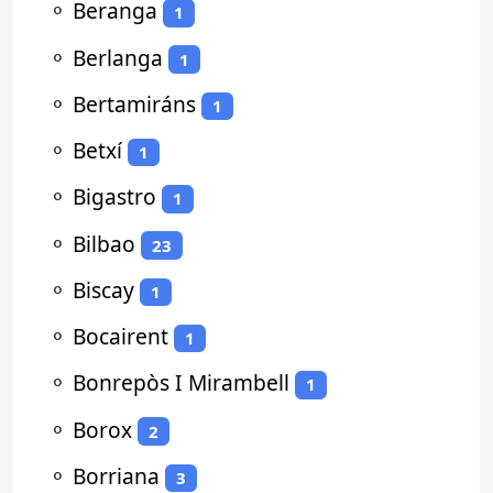
⚬
Beranga
1
⚬
Berlanga
1
⚬
Bertamiráns
1
⚬
Betxí
1
⚬
Bigastro
1
⚬
Bilbao
23
⚬
Biscay
1
⚬
Bocairent
1
⚬
Bonrepòs I Mirambell
1
⚬
Borox
2
⚬
Borriana
3