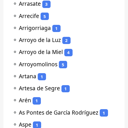
⚬
Arrasate
3
⚬
Arrecife
5
⚬
Arrigorriaga
1
⚬
Arroyo de la Luz
2
⚬
Arroyo de la Miel
4
⚬
Arroyomolinos
5
⚬
Artana
1
⚬
Artesa de Segre
1
⚬
Arén
1
⚬
As Pontes de García Rodríguez
1
⚬
Aspe
1