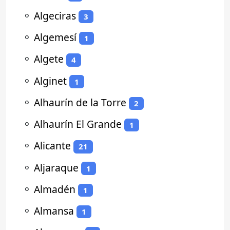
⚬
Algeciras
3
⚬
Algemesí
1
⚬
Algete
4
⚬
Alginet
1
⚬
Alhaurín de la Torre
2
⚬
Alhaurín El Grande
1
⚬
Alicante
21
⚬
Aljaraque
1
⚬
Almadén
1
⚬
Almansa
1