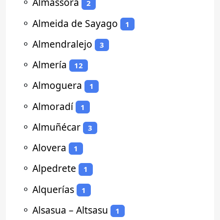
⚬
Almassora
2
⚬
Almeida de Sayago
1
⚬
Almendralejo
3
⚬
Almería
12
⚬
Almoguera
1
⚬
Almoradí
1
⚬
Almuñécar
3
⚬
Alovera
1
⚬
Alpedrete
1
⚬
Alquerías
1
⚬
Alsasua – Altsasu
1