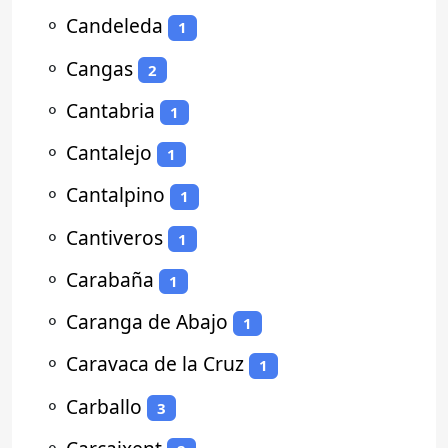
⚬
Candeleda
1
⚬
Cangas
2
⚬
Cantabria
1
⚬
Cantalejo
1
⚬
Cantalpino
1
⚬
Cantiveros
1
⚬
Carabaña
1
⚬
Caranga de Abajo
1
⚬
Caravaca de la Cruz
1
⚬
Carballo
3