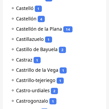
⚬
Castelló
1
⚬
Castellón
4
⚬
Castellón de la Plana
14
⚬
Castillazuelo
1
⚬
Castillo de Bayuela
2
⚬
Castraz
1
⚬
Castrillo de la Vega
1
⚬
Castrillo-tejeriego
1
⚬
Castro-urdiales
2
⚬
Castrogonzalo
1