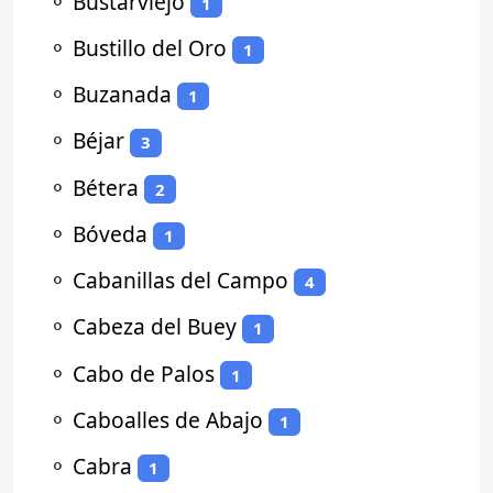
⚬
Bustarviejo
1
⚬
Bustillo del Oro
1
⚬
Buzanada
1
⚬
Béjar
3
⚬
Bétera
2
⚬
Bóveda
1
⚬
Cabanillas del Campo
4
⚬
Cabeza del Buey
1
⚬
Cabo de Palos
1
⚬
Caboalles de Abajo
1
⚬
Cabra
1