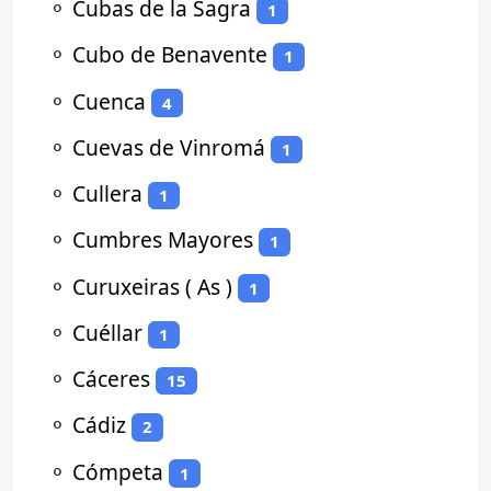
⚬
Cubas de la Sagra
1
⚬
Cubo de Benavente
1
⚬
Cuenca
4
⚬
Cuevas de Vinromá
1
⚬
Cullera
1
⚬
Cumbres Mayores
1
⚬
Curuxeiras ( As )
1
⚬
Cuéllar
1
⚬
Cáceres
15
⚬
Cádiz
2
⚬
Cómpeta
1