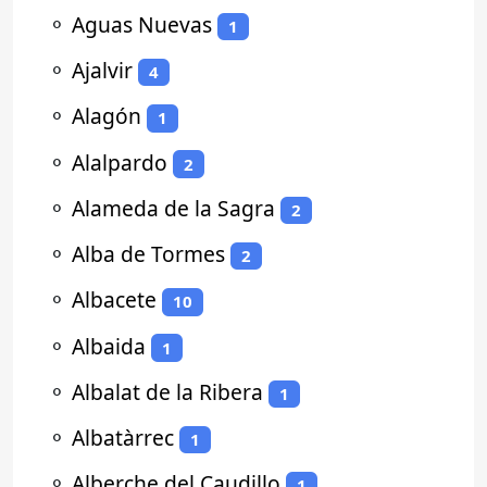
⚬
Aguas Nuevas
1
⚬
Ajalvir
4
⚬
Alagón
1
⚬
Alalpardo
2
⚬
Alameda de la Sagra
2
⚬
Alba de Tormes
2
⚬
Albacete
10
⚬
Albaida
1
⚬
Albalat de la Ribera
1
⚬
Albatàrrec
1
⚬
Alberche del Caudillo
1