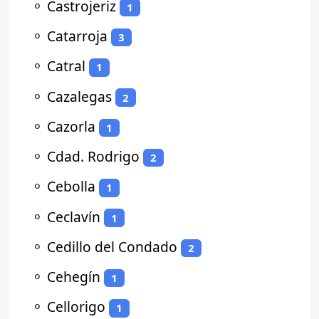
⚬
Castrojeriz
1
⚬
Catarroja
3
⚬
Catral
1
⚬
Cazalegas
2
⚬
Cazorla
1
⚬
Cdad. Rodrigo
2
⚬
Cebolla
1
⚬
Ceclavín
1
⚬
Cedillo del Condado
2
⚬
Cehegín
1
⚬
Cellorigo
1