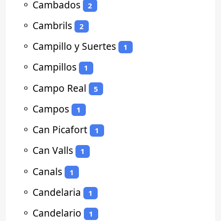
⚬
Cambados
2
⚬
Cambrils
2
⚬
Campillo y Suertes
1
⚬
Campillos
1
⚬
Campo Real
5
⚬
Campos
1
⚬
Can Picafort
1
⚬
Can Valls
1
⚬
Canals
1
⚬
Candelaria
1
⚬
Candelario
1