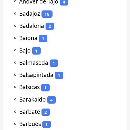
⚬
Añover de Tajo
4
⚬
Badajoz
18
⚬
Badalona
2
⚬
Baiona
1
⚬
Bajo
1
⚬
Balmaseda
1
⚬
Balsapintada
1
⚬
Balsicas
1
⚬
Barakaldo
4
⚬
Barbate
2
⚬
Barbués
1