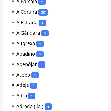
⚬
A Barcala
1
⚬
A Coruña
20
⚬
A Estrada
1
⚬
A Gándara
1
⚬
A Igrexa
1
⚬
Abadiño
1
⚬
Abenójar
1
⚬
Acebo
1
⚬
Adeje
1
⚬
Adra
1
⚬
Adrada ( la )
1