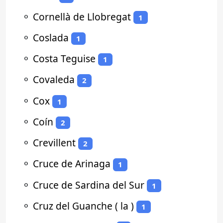
⚬
Cornellà de Llobregat
1
⚬
Coslada
1
⚬
Costa Teguise
1
⚬
Covaleda
2
⚬
Cox
1
⚬
Coín
2
⚬
Crevillent
2
⚬
Cruce de Arinaga
1
⚬
Cruce de Sardina del Sur
1
⚬
Cruz del Guanche ( la )
1