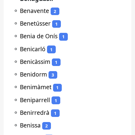
⚬
Benavente
2
⚬
Benetússer
1
⚬
Benia de Onís
1
⚬
Benicarló
1
⚬
Benicàssim
1
⚬
Benidorm
3
⚬
Benimàmet
1
⚬
Beniparrell
1
⚬
Benirredrà
1
⚬
Benissa
2