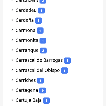
⚬
Carcaixent
2
⚬
Cardedeu
1
⚬
Cardeña
1
⚬
Carmona
1
⚬
Carmonita
1
⚬
Carranque
2
⚬
Carrascal de Barregas
1
⚬
Carrascal del Obispo
1
⚬
Carriches
1
⚬
Cartagena
9
⚬
Cartuja Baja
1