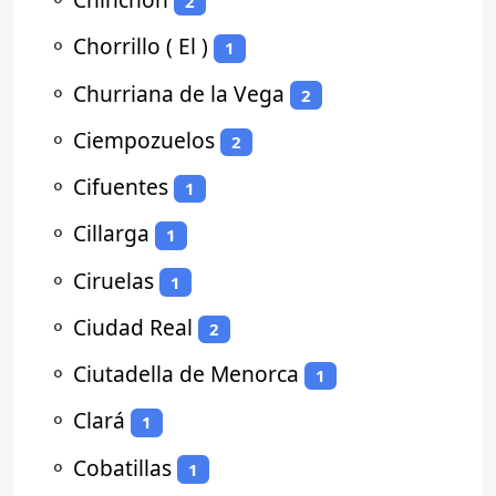
2
⚬
Chorrillo ( El )
1
⚬
Churriana de la Vega
2
⚬
Ciempozuelos
2
⚬
Cifuentes
1
⚬
Cillarga
1
⚬
Ciruelas
1
⚬
Ciudad Real
2
⚬
Ciutadella de Menorca
1
⚬
Clará
1
⚬
Cobatillas
1