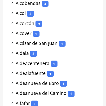
⚬
Alcobendas
3
⚬
Alcoi
4
⚬
Alcorcón
9
⚬
Alcover
1
⚬
Alcázar de San Juan
1
⚬
Aldaia
8
⚬
Aldeacentenera
1
⚬
Aldealafuente
1
⚬
Aldeanueva de Ebro
1
⚬
Aldeanueva del Camino
1
⚬
Alfafar
1