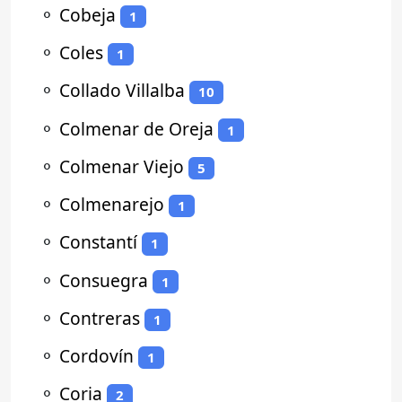
⚬
Cobeja
1
⚬
Coles
1
⚬
Collado Villalba
10
⚬
Colmenar de Oreja
1
⚬
Colmenar Viejo
5
⚬
Colmenarejo
1
⚬
Constantí
1
⚬
Consuegra
1
⚬
Contreras
1
⚬
Cordovín
1
⚬
Coria
2