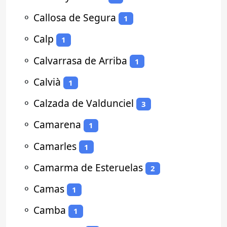
⚬
Callosa de Segura
1
⚬
Calp
1
⚬
Calvarrasa de Arriba
1
⚬
Calvià
1
⚬
Calzada de Valdunciel
3
⚬
Camarena
1
⚬
Camarles
1
⚬
Camarma de Esteruelas
2
⚬
Camas
1
⚬
Camba
1