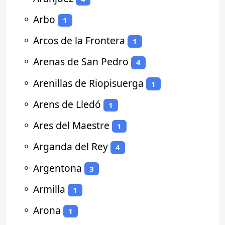
⚬
Arbo
1
⚬
Arcos de la Frontera
1
⚬
Arenas de San Pedro
4
⚬
Arenillas de Riopisuerga
1
⚬
Arens de Lledó
1
⚬
Ares del Maestre
1
⚬
Arganda del Rey
4
⚬
Argentona
3
⚬
Armilla
1
⚬
Arona
1