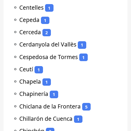
⚬
Centelles
1
⚬
Cepeda
1
⚬
Cerceda
2
⚬
Cerdanyola del Vallès
1
⚬
Cespedosa de Tormes
1
⚬
Ceutí
1
⚬
Chapela
1
⚬
Chapinería
1
⚬
Chiclana de la Frontera
5
⚬
Chillarón de Cuenca
1
⚬
Chinchón