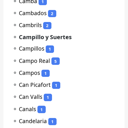
⚬
Camba
1
⚬
Cambados
2
⚬
Cambrils
2
⚬
Campillo y Suertes
⚬
Campillos
1
⚬
Campo Real
5
⚬
Campos
1
⚬
Can Picafort
1
⚬
Can Valls
1
⚬
Canals
1
⚬
Candelaria
1