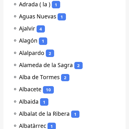
⚬
Adrada ( la )
1
⚬
Aguas Nuevas
1
⚬
Ajalvir
4
⚬
Alagón
1
⚬
Alalpardo
2
⚬
Alameda de la Sagra
2
⚬
Alba de Tormes
2
⚬
Albacete
10
⚬
Albaida
1
⚬
Albalat de la Ribera
1
⚬
Albatàrrec
1