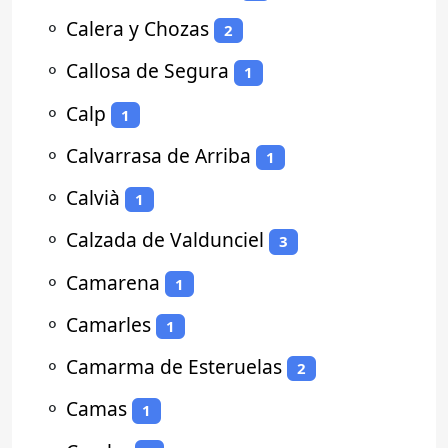
⚬
Calera y Chozas
2
⚬
Callosa de Segura
1
⚬
Calp
1
⚬
Calvarrasa de Arriba
1
⚬
Calvià
1
⚬
Calzada de Valdunciel
3
⚬
Camarena
1
⚬
Camarles
1
⚬
Camarma de Esteruelas
2
⚬
Camas
1