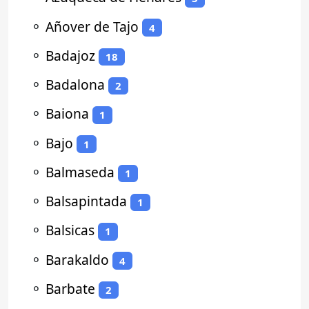
⚬
Añover de Tajo
4
⚬
Badajoz
18
⚬
Badalona
2
⚬
Baiona
1
⚬
Bajo
1
⚬
Balmaseda
1
⚬
Balsapintada
1
⚬
Balsicas
1
⚬
Barakaldo
4
⚬
Barbate
2