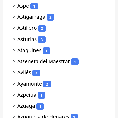
⚬
Aspe
1
⚬
Astigarraga
2
⚬
Astillero
2
⚬
Asturias
3
⚬
Ataquines
1
⚬
Atzeneta del Maestrat
1
⚬
Avilés
3
⚬
Ayamonte
2
⚬
Azpeitia
1
⚬
Azuaga
1
⚬
Azuqueca de Henares
3