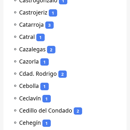
⚬
Castrogonzalo
1
⚬
Castrojeriz
1
⚬
Catarroja
3
⚬
Catral
1
⚬
Cazalegas
2
⚬
Cazorla
1
⚬
Cdad. Rodrigo
2
⚬
Cebolla
1
⚬
Ceclavín
1
⚬
Cedillo del Condado
2
⚬
Cehegín
1