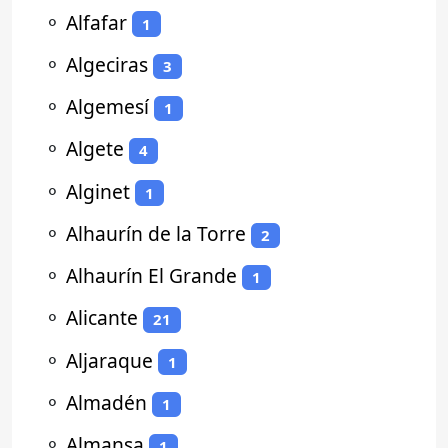
⚬
Alfafar
1
⚬
Algeciras
3
⚬
Algemesí
1
⚬
Algete
4
⚬
Alginet
1
⚬
Alhaurín de la Torre
2
⚬
Alhaurín El Grande
1
⚬
Alicante
21
⚬
Aljaraque
1
⚬
Almadén
1
⚬
Almansa
1