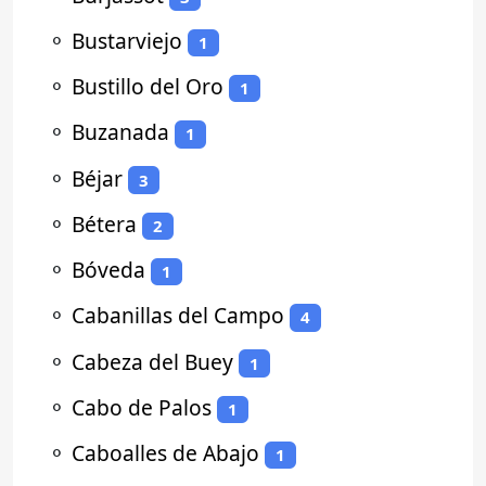
⚬
Bustarviejo
1
⚬
Bustillo del Oro
1
⚬
Buzanada
1
⚬
Béjar
3
⚬
Bétera
2
⚬
Bóveda
1
⚬
Cabanillas del Campo
4
⚬
Cabeza del Buey
1
⚬
Cabo de Palos
1
⚬
Caboalles de Abajo
1