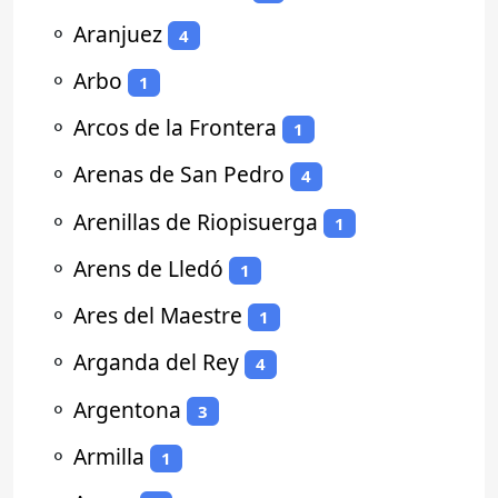
⚬
Aranjuez
4
⚬
Arbo
1
⚬
Arcos de la Frontera
1
⚬
Arenas de San Pedro
4
⚬
Arenillas de Riopisuerga
1
⚬
Arens de Lledó
1
⚬
Ares del Maestre
1
⚬
Arganda del Rey
4
⚬
Argentona
3
⚬
Armilla
1