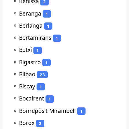
⚬
Benissa
2
⚬
Beranga
1
⚬
Berlanga
1
⚬
Bertamiráns
1
⚬
Betxí
1
⚬
Bigastro
1
⚬
Bilbao
23
⚬
Biscay
1
⚬
Bocairent
1
⚬
Bonrepòs I Mirambell
1
⚬
Borox
2