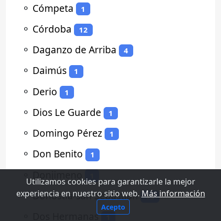
⚬
Cómpeta
1
⚬
Córdoba
12
⚬
Daganzo de Arriba
4
⚬
Daimús
1
⚬
Derio
1
⚬
Dios Le Guarde
1
⚬
Domingo Pérez
1
⚬
Don Benito
1
⚬
Donjimeno
1
Utilizamos cookies para garantizarle la mejor
experiencia en nuestro sitio web.
Más información
⚬
Donostia-san Sebastian
13
Acepto
⚬
Dos Hermanas
1