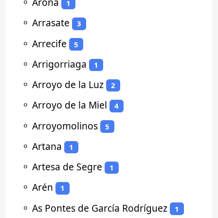
⚬
Arona
1
⚬
Arrasate
3
⚬
Arrecife
5
⚬
Arrigorriaga
1
⚬
Arroyo de la Luz
2
⚬
Arroyo de la Miel
4
⚬
Arroyomolinos
5
⚬
Artana
1
⚬
Artesa de Segre
1
⚬
Arén
1
⚬
As Pontes de García Rodríguez
1