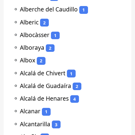
⚬
Alberche del Caudillo
1
⚬
Alberic
2
⚬
Albocàsser
1
⚬
Alboraya
2
⚬
Albox
2
⚬
Alcalá de Chivert
1
⚬
Alcalá de Guadaíra
2
⚬
Alcalá de Henares
4
⚬
Alcanar
1
⚬
Alcantarilla
3