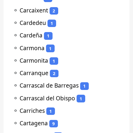
⚬
Carcaixent
2
⚬
Cardedeu
1
⚬
Cardeña
1
⚬
Carmona
1
⚬
Carmonita
1
⚬
Carranque
2
⚬
Carrascal de Barregas
1
⚬
Carrascal del Obispo
1
⚬
Carriches
1
⚬
Cartagena
9