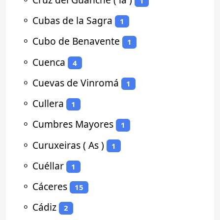
1
⚬
Cubas de la Sagra
1
⚬
Cubo de Benavente
1
⚬
Cuenca
4
⚬
Cuevas de Vinromá
1
⚬
Cullera
1
⚬
Cumbres Mayores
1
⚬
Curuxeiras ( As )
1
⚬
Cuéllar
1
⚬
Cáceres
15
⚬
Cádiz
2