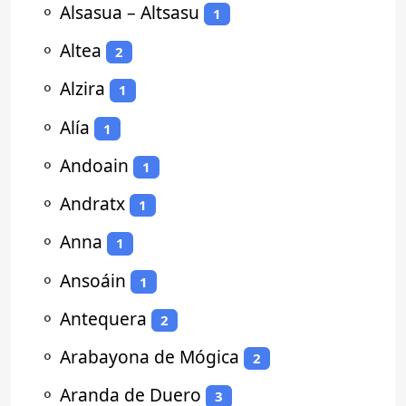
⚬
Alsasua – Altsasu
1
⚬
Altea
2
⚬
Alzira
1
⚬
Alía
1
⚬
Andoain
1
⚬
Andratx
1
⚬
Anna
1
⚬
Ansoáin
1
⚬
Antequera
2
⚬
Arabayona de Mógica
2
⚬
Aranda de Duero
3