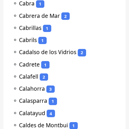
⚬
Cabra
1
⚬
Cabrera de Mar
2
⚬
Cabrillas
1
⚬
Cabrils
1
⚬
Cadalso de los Vidrios
2
⚬
Cadrete
1
⚬
Calafell
2
⚬
Calahorra
3
⚬
Calasparra
1
⚬
Calatayud
4
⚬
Caldes de Montbui
1