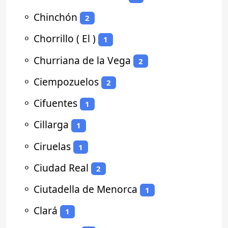
⚬
Chinchón
2
⚬
Chorrillo ( El )
1
⚬
Churriana de la Vega
2
⚬
Ciempozuelos
2
⚬
Cifuentes
1
⚬
Cillarga
1
⚬
Ciruelas
1
⚬
Ciudad Real
2
⚬
Ciutadella de Menorca
1
⚬
Clará
1