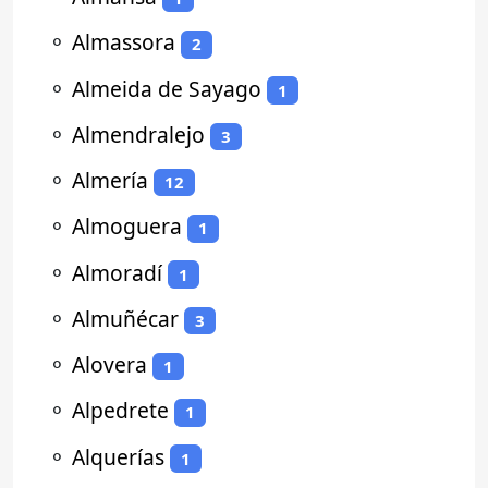
⚬
Almassora
2
⚬
Almeida de Sayago
1
⚬
Almendralejo
3
⚬
Almería
12
⚬
Almoguera
1
⚬
Almoradí
1
⚬
Almuñécar
3
⚬
Alovera
1
⚬
Alpedrete
1
⚬
Alquerías
1