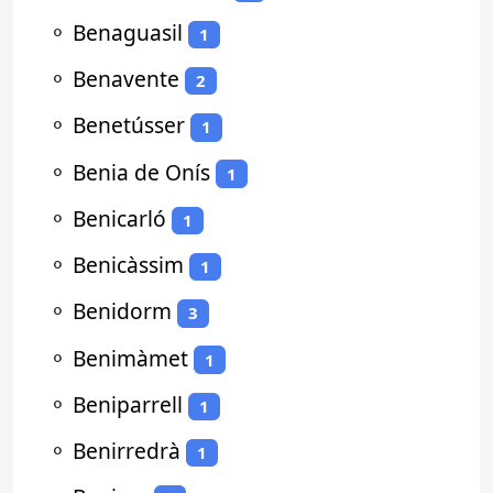
⚬
Benaguasil
1
⚬
Benavente
2
⚬
Benetússer
1
⚬
Benia de Onís
1
⚬
Benicarló
1
⚬
Benicàssim
1
⚬
Benidorm
3
⚬
Benimàmet
1
⚬
Beniparrell
1
⚬
Benirredrà
1