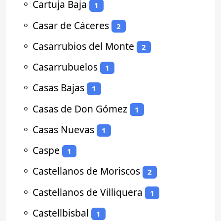
⚬
Cartuja Baja
1
⚬
Casar de Cáceres
2
⚬
Casarrubios del Monte
2
⚬
Casarrubuelos
1
⚬
Casas Bajas
1
⚬
Casas de Don Gómez
1
⚬
Casas Nuevas
1
⚬
Caspe
1
⚬
Castellanos de Moriscos
2
⚬
Castellanos de Villiquera
1
⚬
Castellbisbal
1