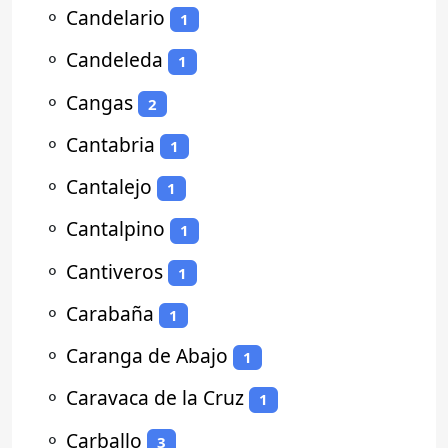
⚬
Candelario
1
⚬
Candeleda
1
⚬
Cangas
2
⚬
Cantabria
1
⚬
Cantalejo
1
⚬
Cantalpino
1
⚬
Cantiveros
1
⚬
Carabaña
1
⚬
Caranga de Abajo
1
⚬
Caravaca de la Cruz
1
⚬
Carballo
3