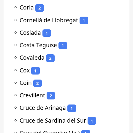
⚬
Coria
2
⚬
Cornellà de Llobregat
1
⚬
Coslada
1
⚬
Costa Teguise
1
⚬
Covaleda
2
⚬
Cox
1
⚬
Coín
2
⚬
Crevillent
2
⚬
Cruce de Arinaga
1
⚬
Cruce de Sardina del Sur
1
⚬
Cruz del Guanche ( la )