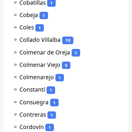
⚬
Cobatillas
1
⚬
Cobeja
1
⚬
Coles
1
⚬
Collado Villalba
10
⚬
Colmenar de Oreja
1
⚬
Colmenar Viejo
5
⚬
Colmenarejo
1
⚬
Constantí
1
⚬
Consuegra
1
⚬
Contreras
1
⚬
Cordovín
1