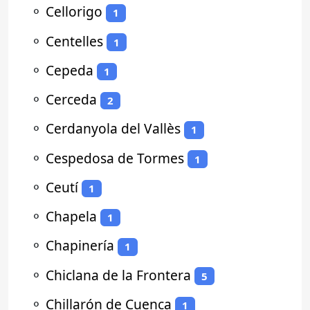
⚬
Cellorigo
1
⚬
Centelles
1
⚬
Cepeda
1
⚬
Cerceda
2
⚬
Cerdanyola del Vallès
1
⚬
Cespedosa de Tormes
1
⚬
Ceutí
1
⚬
Chapela
1
⚬
Chapinería
1
⚬
Chiclana de la Frontera
5
⚬
Chillarón de Cuenca
1