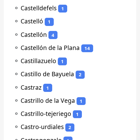
⚬
Castelldefels
1
⚬
Castelló
1
⚬
Castellón
4
⚬
Castellón de la Plana
14
⚬
Castillazuelo
1
⚬
Castillo de Bayuela
2
⚬
Castraz
1
⚬
Castrillo de la Vega
1
⚬
Castrillo-tejeriego
1
⚬
Castro-urdiales
2