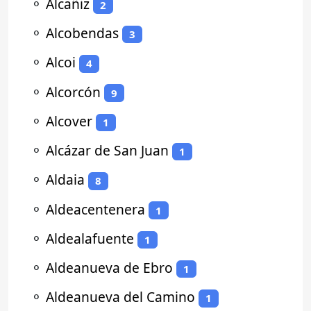
⚬
Alcañiz
2
⚬
Alcobendas
3
⚬
Alcoi
4
⚬
Alcorcón
9
⚬
Alcover
1
⚬
Alcázar de San Juan
1
⚬
Aldaia
8
⚬
Aldeacentenera
1
⚬
Aldealafuente
1
⚬
Aldeanueva de Ebro
1
⚬
Aldeanueva del Camino
1