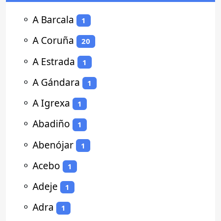
⚬
A Barcala
1
⚬
A Coruña
20
⚬
A Estrada
1
⚬
A Gándara
1
⚬
A Igrexa
1
⚬
Abadiño
1
⚬
Abenójar
1
⚬
Acebo
1
⚬
Adeje
1
⚬
Adra
1