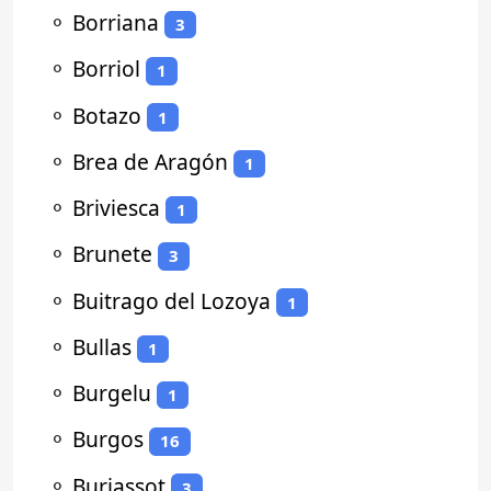
⚬
Borriana
3
⚬
Borriol
1
⚬
Botazo
1
⚬
Brea de Aragón
1
⚬
Briviesca
1
⚬
Brunete
3
⚬
Buitrago del Lozoya
1
⚬
Bullas
1
⚬
Burgelu
1
⚬
Burgos
16
⚬
Burjassot
3