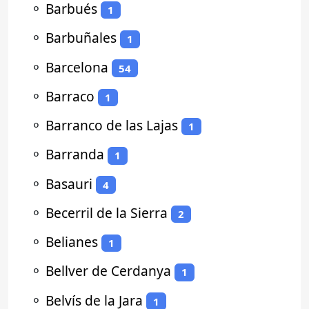
⚬
Barbués
1
⚬
Barbuñales
1
⚬
Barcelona
54
⚬
Barraco
1
⚬
Barranco de las Lajas
1
⚬
Barranda
1
⚬
Basauri
4
⚬
Becerril de la Sierra
2
⚬
Belianes
1
⚬
Bellver de Cerdanya
1
⚬
Belvís de la Jara
1