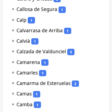
⚬
Callosa de Segura
1
⚬
Calp
1
⚬
Calvarrasa de Arriba
1
⚬
Calvià
1
⚬
Calzada de Valdunciel
3
⚬
Camarena
1
⚬
Camarles
1
⚬
Camarma de Esteruelas
2
⚬
Camas
1
⚬
Camba
1