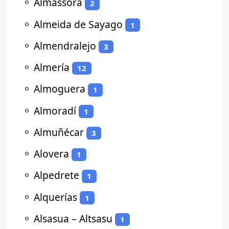
⚬
Almassora
2
⚬
Almeida de Sayago
1
⚬
Almendralejo
3
⚬
Almería
12
⚬
Almoguera
1
⚬
Almoradí
1
⚬
Almuñécar
3
⚬
Alovera
1
⚬
Alpedrete
1
⚬
Alquerías
1
⚬
Alsasua – Altsasu
1