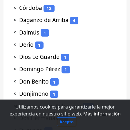
⚬
Córdoba
12
⚬
Daganzo de Arriba
4
⚬
Daimús
1
⚬
Derio
1
⚬
Dios Le Guarde
1
⚬
Domingo Pérez
1
⚬
Don Benito
1
⚬
Donjimeno
1
⚬
Donostia-san Sebastian
13
Utilizamos cookies para garantizarle la mejor
experiencia en nuestro sitio web.
Más información
⚬
Dos Hermanas
1
Acepto