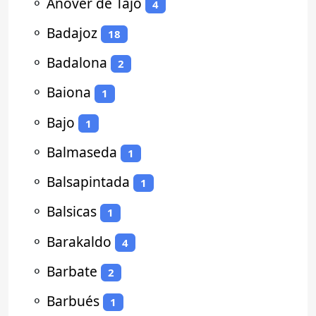
⚬
Añover de Tajo
4
⚬
Badajoz
18
⚬
Badalona
2
⚬
Baiona
1
⚬
Bajo
1
⚬
Balmaseda
1
⚬
Balsapintada
1
⚬
Balsicas
1
⚬
Barakaldo
4
⚬
Barbate
2
⚬
Barbués
1