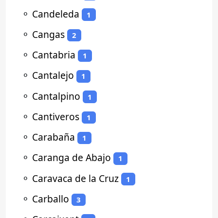
⚬
Candeleda
1
⚬
Cangas
2
⚬
Cantabria
1
⚬
Cantalejo
1
⚬
Cantalpino
1
⚬
Cantiveros
1
⚬
Carabaña
1
⚬
Caranga de Abajo
1
⚬
Caravaca de la Cruz
1
⚬
Carballo
3