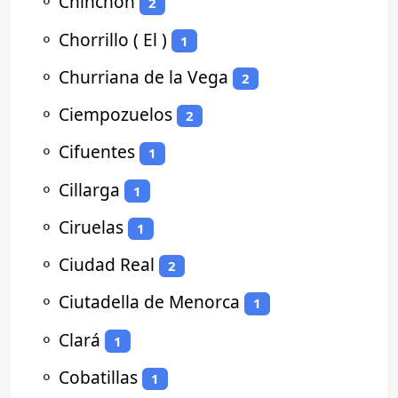
⚬
Chinchón
2
⚬
Chorrillo ( El )
1
⚬
Churriana de la Vega
2
⚬
Ciempozuelos
2
⚬
Cifuentes
1
⚬
Cillarga
1
⚬
Ciruelas
1
⚬
Ciudad Real
2
⚬
Ciutadella de Menorca
1
⚬
Clará
1
⚬
Cobatillas
1