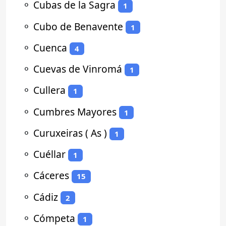
⚬
Cubas de la Sagra
1
⚬
Cubo de Benavente
1
⚬
Cuenca
4
⚬
Cuevas de Vinromá
1
⚬
Cullera
1
⚬
Cumbres Mayores
1
⚬
Curuxeiras ( As )
1
⚬
Cuéllar
1
⚬
Cáceres
15
⚬
Cádiz
2
⚬
Cómpeta
1