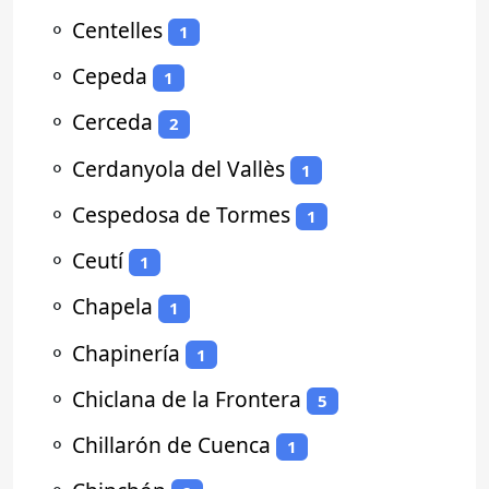
⚬
Centelles
1
⚬
Cepeda
1
⚬
Cerceda
2
⚬
Cerdanyola del Vallès
1
⚬
Cespedosa de Tormes
1
⚬
Ceutí
1
⚬
Chapela
1
⚬
Chapinería
1
⚬
Chiclana de la Frontera
5
⚬
Chillarón de Cuenca
1