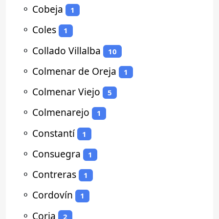
⚬
Cobeja
1
⚬
Coles
1
⚬
Collado Villalba
10
⚬
Colmenar de Oreja
1
⚬
Colmenar Viejo
5
⚬
Colmenarejo
1
⚬
Constantí
1
⚬
Consuegra
1
⚬
Contreras
1
⚬
Cordovín
1
⚬
Coria
2