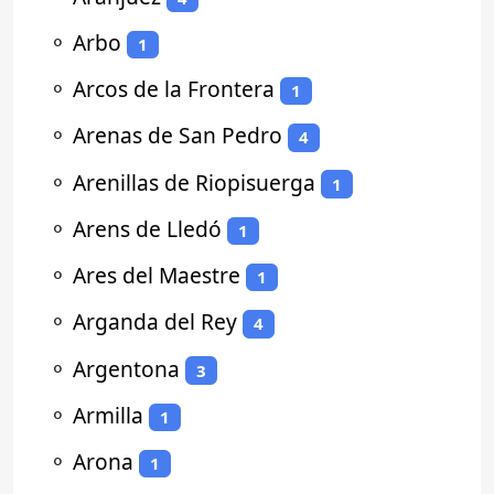
⚬
Arbo
1
⚬
Arcos de la Frontera
1
⚬
Arenas de San Pedro
4
⚬
Arenillas de Riopisuerga
1
⚬
Arens de Lledó
1
⚬
Ares del Maestre
1
⚬
Arganda del Rey
4
⚬
Argentona
3
⚬
Armilla
1
⚬
Arona
1