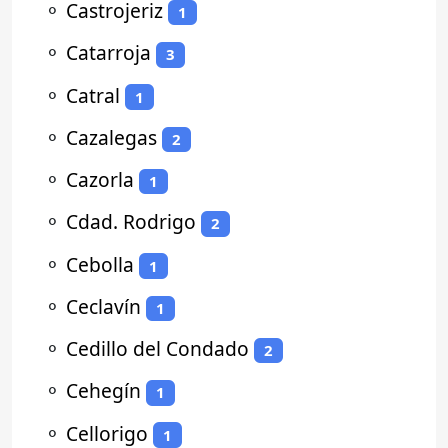
⚬
Castrojeriz
1
⚬
Catarroja
3
⚬
Catral
1
⚬
Cazalegas
2
⚬
Cazorla
1
⚬
Cdad. Rodrigo
2
⚬
Cebolla
1
⚬
Ceclavín
1
⚬
Cedillo del Condado
2
⚬
Cehegín
1
⚬
Cellorigo
1