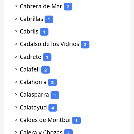
⚬
Cabrera de Mar
2
⚬
Cabrillas
1
⚬
Cabrils
1
⚬
Cadalso de los Vidrios
2
⚬
Cadrete
1
⚬
Calafell
2
⚬
Calahorra
3
⚬
Calasparra
1
⚬
Calatayud
4
⚬
Caldes de Montbui
1
⚬
Calera y Chozas
2