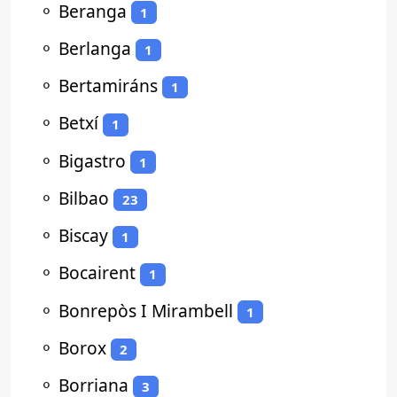
⚬
Beranga
1
⚬
Berlanga
1
⚬
Bertamiráns
1
⚬
Betxí
1
⚬
Bigastro
1
⚬
Bilbao
23
⚬
Biscay
1
⚬
Bocairent
1
⚬
Bonrepòs I Mirambell
1
⚬
Borox
2
⚬
Borriana
3