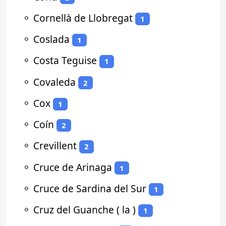
⚬
Cornellà de Llobregat
1
⚬
Coslada
1
⚬
Costa Teguise
1
⚬
Covaleda
2
⚬
Cox
1
⚬
Coín
2
⚬
Crevillent
2
⚬
Cruce de Arinaga
1
⚬
Cruce de Sardina del Sur
1
⚬
Cruz del Guanche ( la )
1