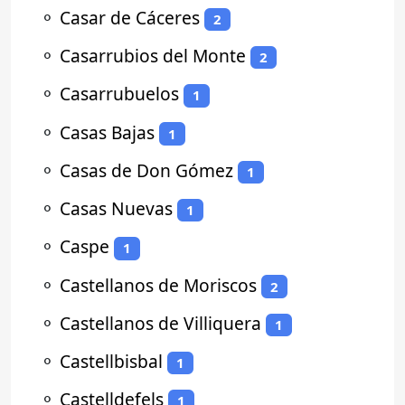
⚬
Casar de Cáceres
2
⚬
Casarrubios del Monte
2
⚬
Casarrubuelos
1
⚬
Casas Bajas
1
⚬
Casas de Don Gómez
1
⚬
Casas Nuevas
1
⚬
Caspe
1
⚬
Castellanos de Moriscos
2
⚬
Castellanos de Villiquera
1
⚬
Castellbisbal
1
⚬
Castelldefels
1