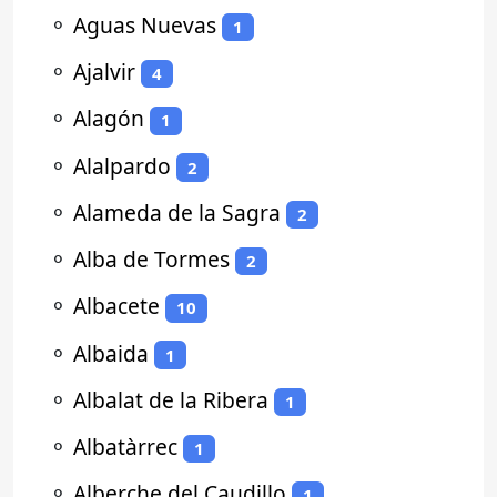
⚬
Aguas Nuevas
1
⚬
Ajalvir
4
⚬
Alagón
1
⚬
Alalpardo
2
⚬
Alameda de la Sagra
2
⚬
Alba de Tormes
2
⚬
Albacete
10
⚬
Albaida
1
⚬
Albalat de la Ribera
1
⚬
Albatàrrec
1
⚬
Alberche del Caudillo
1