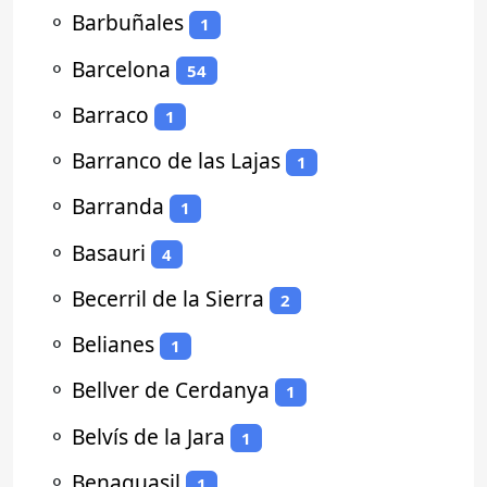
⚬
Barbuñales
1
⚬
Barcelona
54
⚬
Barraco
1
⚬
Barranco de las Lajas
1
⚬
Barranda
1
⚬
Basauri
4
⚬
Becerril de la Sierra
2
⚬
Belianes
1
⚬
Bellver de Cerdanya
1
⚬
Belvís de la Jara
1
⚬
Benaguasil
1