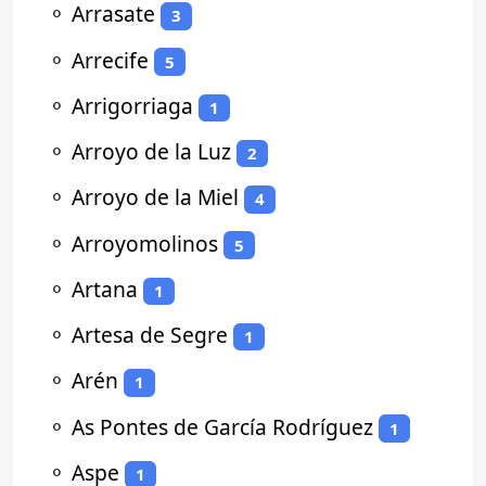
⚬
Arrasate
3
⚬
Arrecife
5
⚬
Arrigorriaga
1
⚬
Arroyo de la Luz
2
⚬
Arroyo de la Miel
4
⚬
Arroyomolinos
5
⚬
Artana
1
⚬
Artesa de Segre
1
⚬
Arén
1
⚬
As Pontes de García Rodríguez
1
⚬
Aspe
1