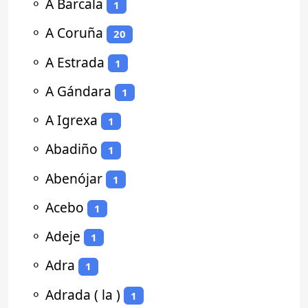
⚬
A Barcala
1
⚬
A Coruña
20
⚬
A Estrada
1
⚬
A Gándara
1
⚬
A Igrexa
1
⚬
Abadiño
1
⚬
Abenójar
1
⚬
Acebo
1
⚬
Adeje
1
⚬
Adra
1
⚬
Adrada ( la )
1