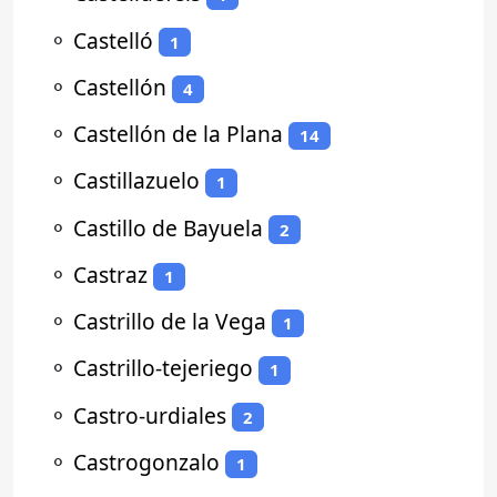
⚬
Castelló
1
⚬
Castellón
4
⚬
Castellón de la Plana
14
⚬
Castillazuelo
1
⚬
Castillo de Bayuela
2
⚬
Castraz
1
⚬
Castrillo de la Vega
1
⚬
Castrillo-tejeriego
1
⚬
Castro-urdiales
2
⚬
Castrogonzalo
1