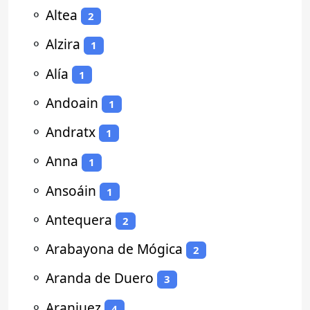
⚬
Altea
2
⚬
Alzira
1
⚬
Alía
1
⚬
Andoain
1
⚬
Andratx
1
⚬
Anna
1
⚬
Ansoáin
1
⚬
Antequera
2
⚬
Arabayona de Mógica
2
⚬
Aranda de Duero
3
⚬
Aranjuez
4