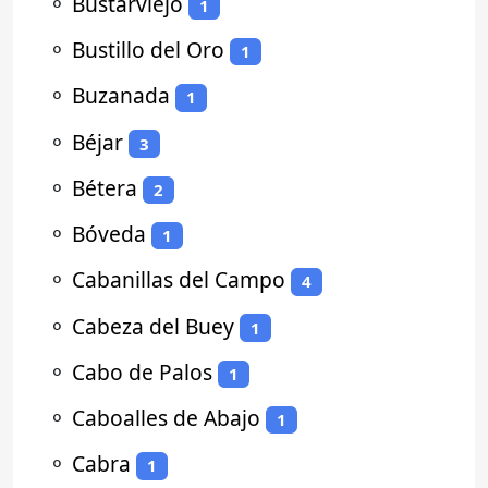
⚬
Bustarviejo
1
⚬
Bustillo del Oro
1
⚬
Buzanada
1
⚬
Béjar
3
⚬
Bétera
2
⚬
Bóveda
1
⚬
Cabanillas del Campo
4
⚬
Cabeza del Buey
1
⚬
Cabo de Palos
1
⚬
Caboalles de Abajo
1
⚬
Cabra
1