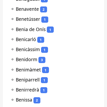
⚬
Benavente
2
⚬
Benetússer
1
⚬
Benia de Onís
1
⚬
Benicarló
1
⚬
Benicàssim
1
⚬
Benidorm
3
⚬
Benimàmet
1
⚬
Beniparrell
1
⚬
Benirredrà
1
⚬
Benissa
2