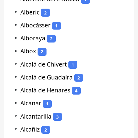
⚬
Alberic
2
⚬
Albocàsser
1
⚬
Alboraya
2
⚬
Albox
2
⚬
Alcalá de Chivert
1
⚬
Alcalá de Guadaíra
2
⚬
Alcalá de Henares
4
⚬
Alcanar
1
⚬
Alcantarilla
3
⚬
Alcañiz
2