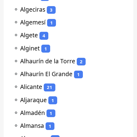
⚬
Algeciras
3
⚬
Algemesí
1
⚬
Algete
4
⚬
Alginet
1
⚬
Alhaurín de la Torre
2
⚬
Alhaurín El Grande
1
⚬
Alicante
21
⚬
Aljaraque
1
⚬
Almadén
1
⚬
Almansa
1