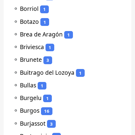
⚬
Borriol
1
⚬
Botazo
1
⚬
Brea de Aragón
1
⚬
Briviesca
1
⚬
Brunete
3
⚬
Buitrago del Lozoya
1
⚬
Bullas
1
⚬
Burgelu
1
⚬
Burgos
16
⚬
Burjassot
3