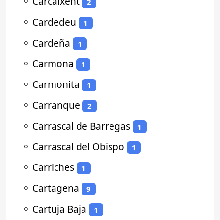
⚬
Carcaixent
2
⚬
Cardedeu
1
⚬
Cardeña
1
⚬
Carmona
1
⚬
Carmonita
1
⚬
Carranque
2
⚬
Carrascal de Barregas
1
⚬
Carrascal del Obispo
1
⚬
Carriches
1
⚬
Cartagena
9
⚬
Cartuja Baja
1