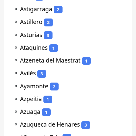
⚬
Astigarraga
2
⚬
Astillero
2
⚬
Asturias
3
⚬
Ataquines
1
⚬
Atzeneta del Maestrat
1
⚬
Avilés
3
⚬
Ayamonte
2
⚬
Azpeitia
1
⚬
Azuaga
1
⚬
Azuqueca de Henares
3