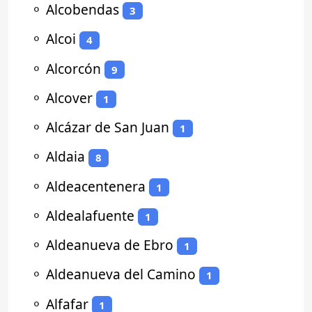
⚬
Alcobendas
3
⚬
Alcoi
4
⚬
Alcorcón
9
⚬
Alcover
1
⚬
Alcázar de San Juan
1
⚬
Aldaia
8
⚬
Aldeacentenera
1
⚬
Aldealafuente
1
⚬
Aldeanueva de Ebro
1
⚬
Aldeanueva del Camino
1
⚬
Alfafar
1