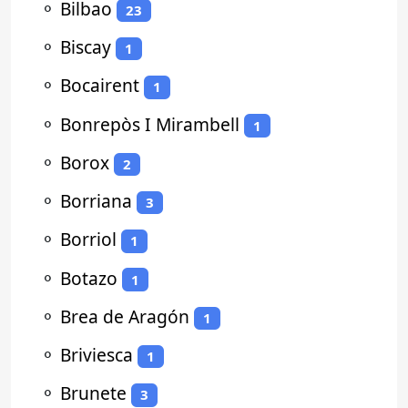
⚬
Bilbao
23
⚬
Biscay
1
⚬
Bocairent
1
⚬
Bonrepòs I Mirambell
1
⚬
Borox
2
⚬
Borriana
3
⚬
Borriol
1
⚬
Botazo
1
⚬
Brea de Aragón
1
⚬
Briviesca
1
⚬
Brunete
3