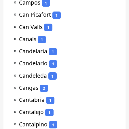
⚬
Campos
1
⚬
Can Picafort
1
⚬
Can Valls
1
⚬
Canals
1
⚬
Candelaria
1
⚬
Candelario
1
⚬
Candeleda
1
⚬
Cangas
2
⚬
Cantabria
1
⚬
Cantalejo
1
⚬
Cantalpino
1