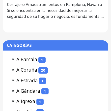
Cerrajero Amaestramientos en Pamplona, Navarra
Si se encuentra en la necesidad de mejorar la
seguridad de su hogar o negocio, es fundamental
contar con un
CATEGORÍAS
⚬
A Barcala
1
⚬
A Coruña
20
⚬
A Estrada
1
⚬
A Gándara
1
⚬
A Igrexa
1