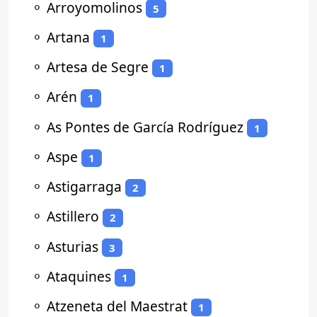
⚬
Arroyomolinos
5
⚬
Artana
1
⚬
Artesa de Segre
1
⚬
Arén
1
⚬
As Pontes de García Rodríguez
1
⚬
Aspe
1
⚬
Astigarraga
2
⚬
Astillero
2
⚬
Asturias
3
⚬
Ataquines
1
⚬
Atzeneta del Maestrat
1