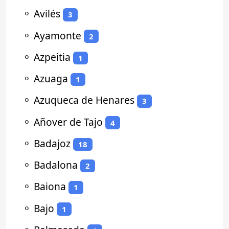
⚬
Avilés
3
⚬
Ayamonte
2
⚬
Azpeitia
1
⚬
Azuaga
1
⚬
Azuqueca de Henares
3
⚬
Añover de Tajo
4
⚬
Badajoz
18
⚬
Badalona
2
⚬
Baiona
1
⚬
Bajo
1