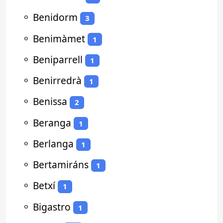
⚬
Benidorm
3
⚬
Benimàmet
1
⚬
Beniparrell
1
⚬
Benirredrà
1
⚬
Benissa
2
⚬
Beranga
1
⚬
Berlanga
1
⚬
Bertamiráns
1
⚬
Betxí
1
⚬
Bigastro
1