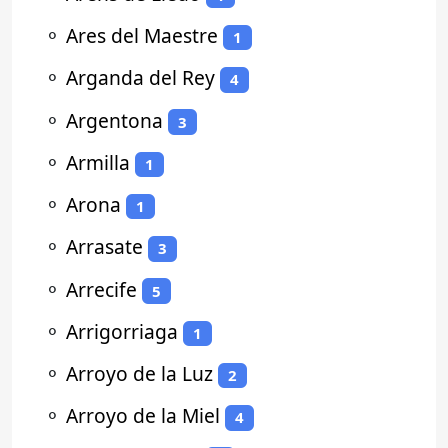
⚬
Ares del Maestre
1
⚬
Arganda del Rey
4
⚬
Argentona
3
⚬
Armilla
1
⚬
Arona
1
⚬
Arrasate
3
⚬
Arrecife
5
⚬
Arrigorriaga
1
⚬
Arroyo de la Luz
2
⚬
Arroyo de la Miel
4