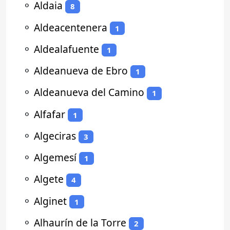
⚬
Aldaia
8
⚬
Aldeacentenera
1
⚬
Aldealafuente
1
⚬
Aldeanueva de Ebro
1
⚬
Aldeanueva del Camino
1
⚬
Alfafar
1
⚬
Algeciras
3
⚬
Algemesí
1
⚬
Algete
4
⚬
Alginet
1
⚬
Alhaurín de la Torre
2