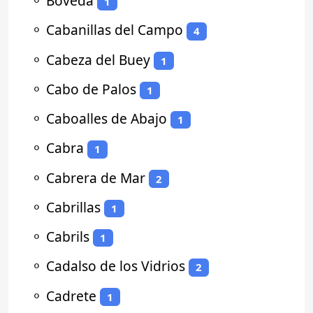
⚬
Bóveda
1
⚬
Cabanillas del Campo
4
⚬
Cabeza del Buey
1
⚬
Cabo de Palos
1
⚬
Caboalles de Abajo
1
⚬
Cabra
1
⚬
Cabrera de Mar
2
⚬
Cabrillas
1
⚬
Cabrils
1
⚬
Cadalso de los Vidrios
2
⚬
Cadrete
1