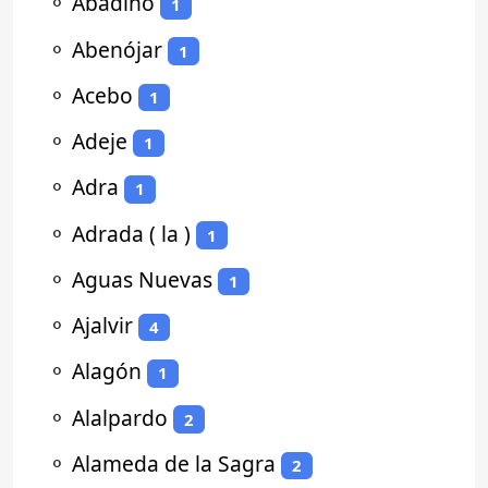
⚬
Abadiño
1
⚬
Abenójar
1
⚬
Acebo
1
⚬
Adeje
1
⚬
Adra
1
⚬
Adrada ( la )
1
⚬
Aguas Nuevas
1
⚬
Ajalvir
4
⚬
Alagón
1
⚬
Alalpardo
2
⚬
Alameda de la Sagra
2