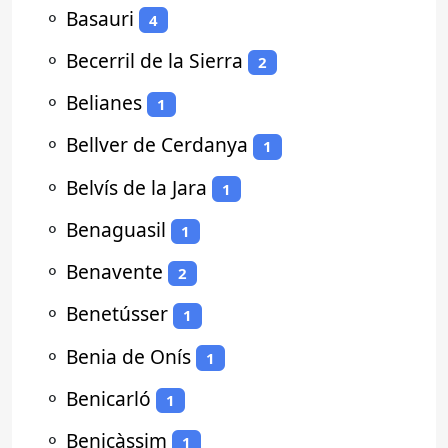
⚬
Basauri
4
⚬
Becerril de la Sierra
2
⚬
Belianes
1
⚬
Bellver de Cerdanya
1
⚬
Belvís de la Jara
1
⚬
Benaguasil
1
⚬
Benavente
2
⚬
Benetússer
1
⚬
Benia de Onís
1
⚬
Benicarló
1
⚬
Benicàssim
1