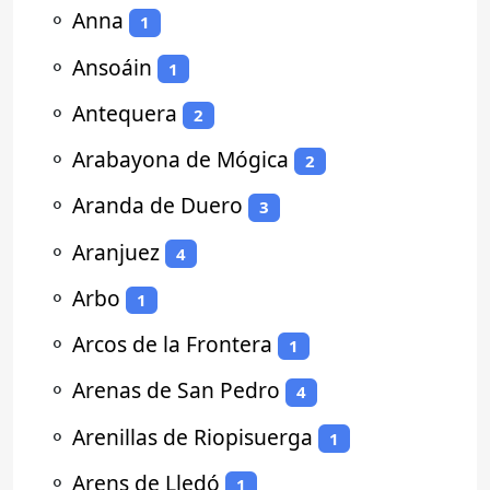
⚬
Anna
1
⚬
Ansoáin
1
⚬
Antequera
2
⚬
Arabayona de Mógica
2
⚬
Aranda de Duero
3
⚬
Aranjuez
4
⚬
Arbo
1
⚬
Arcos de la Frontera
1
⚬
Arenas de San Pedro
4
⚬
Arenillas de Riopisuerga
1
⚬
Arens de Lledó
1