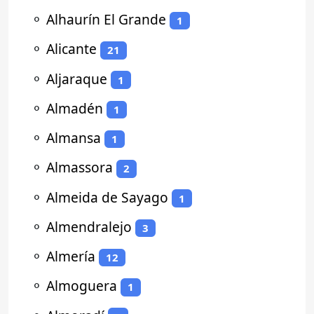
⚬
Alhaurín El Grande
1
⚬
Alicante
21
⚬
Aljaraque
1
⚬
Almadén
1
⚬
Almansa
1
⚬
Almassora
2
⚬
Almeida de Sayago
1
⚬
Almendralejo
3
⚬
Almería
12
⚬
Almoguera
1