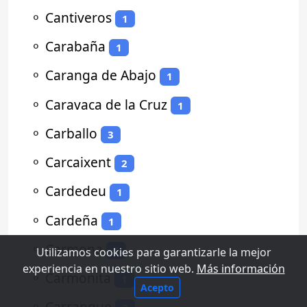
⚬
Cantiveros
1
⚬
Carabaña
1
⚬
Caranga de Abajo
1
⚬
Caravaca de la Cruz
1
⚬
Carballo
3
⚬
Carcaixent
2
⚬
Cardedeu
1
⚬
Cardeña
1
⚬
Carmona
1
Utilizamos cookies para garantizarle la mejor
experiencia en nuestro sitio web.
Más información
⚬
Carmonita
1
Acepto
⚬
Carranque