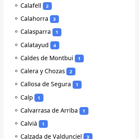
⚬
Calafell
2
⚬
Calahorra
3
⚬
Calasparra
1
⚬
Calatayud
4
⚬
Caldes de Montbui
1
⚬
Calera y Chozas
2
⚬
Callosa de Segura
1
⚬
Calp
1
⚬
Calvarrasa de Arriba
1
⚬
Calvià
1
⚬
Calzada de Valdunciel
3