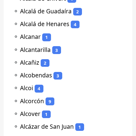
⚬
Alcalá de Guadaíra
2
⚬
Alcalá de Henares
4
⚬
Alcanar
1
⚬
Alcantarilla
3
⚬
Alcañiz
2
⚬
Alcobendas
3
⚬
Alcoi
4
⚬
Alcorcón
9
⚬
Alcover
1
⚬
Alcázar de San Juan
1