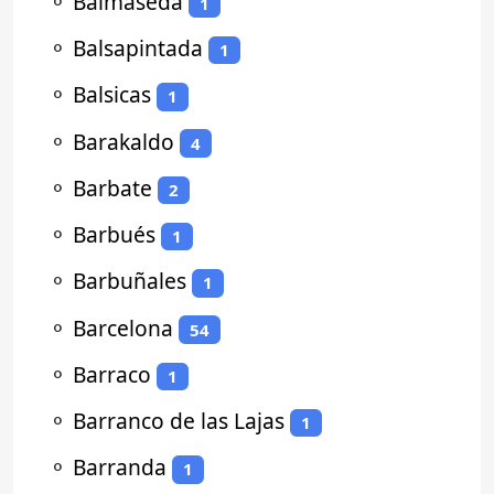
⚬
Balmaseda
1
⚬
Balsapintada
1
⚬
Balsicas
1
⚬
Barakaldo
4
⚬
Barbate
2
⚬
Barbués
1
⚬
Barbuñales
1
⚬
Barcelona
54
⚬
Barraco
1
⚬
Barranco de las Lajas
1
⚬
Barranda
1