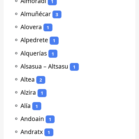
⚬
Almoradí
1
⚬
Almuñécar
3
⚬
Alovera
1
⚬
Alpedrete
1
⚬
Alquerías
1
⚬
Alsasua – Altsasu
1
⚬
Altea
2
⚬
Alzira
1
⚬
Alía
1
⚬
Andoain
1
⚬
Andratx
1