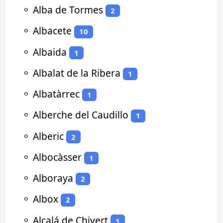
⚬
Alba de Tormes
2
⚬
Albacete
10
⚬
Albaida
1
⚬
Albalat de la Ribera
1
⚬
Albatàrrec
1
⚬
Alberche del Caudillo
1
⚬
Alberic
2
⚬
Albocàsser
1
⚬
Alboraya
2
⚬
Albox
2
⚬
Alcalá de Chivert
1