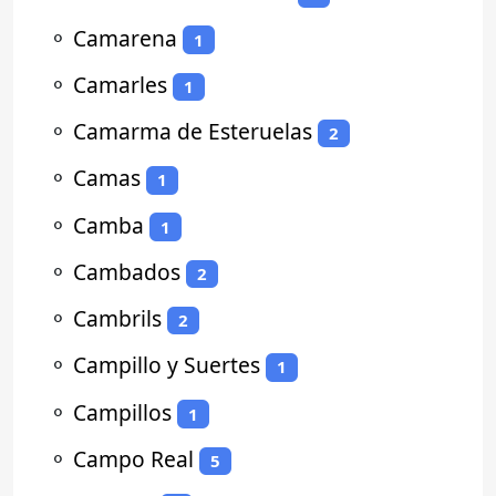
⚬
Camarena
1
⚬
Camarles
1
⚬
Camarma de Esteruelas
2
⚬
Camas
1
⚬
Camba
1
⚬
Cambados
2
⚬
Cambrils
2
⚬
Campillo y Suertes
1
⚬
Campillos
1
⚬
Campo Real
5