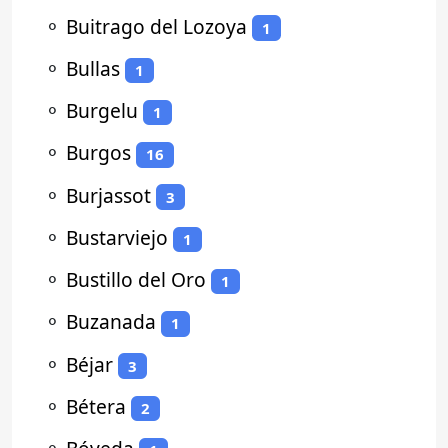
⚬
Buitrago del Lozoya
1
⚬
Bullas
1
⚬
Burgelu
1
⚬
Burgos
16
⚬
Burjassot
3
⚬
Bustarviejo
1
⚬
Bustillo del Oro
1
⚬
Buzanada
1
⚬
Béjar
3
⚬
Bétera
2