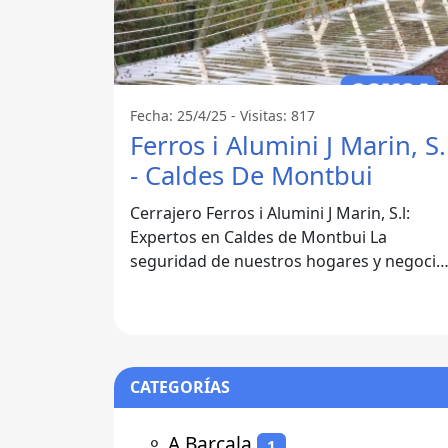
Fecha: 25/4/25 - Visitas: 817
Ferros i Alumini J Marin, S.
- Caldes De Montbui
Cerrajero Ferros i Alumini J Marin, S.l:
Expertos en Caldes de Montbui La
seguridad de nuestros hogares y negocio
es esencial, y contar con un buen
cerrajero
CATEGORÍAS
⚬
A Barcala
1