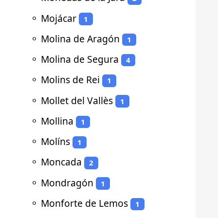
⚬
Mojácar
1
⚬
Molina de Aragón
1
⚬
Molina de Segura
4
⚬
Molins de Rei
1
⚬
Mollet del Vallès
1
⚬
Mollina
1
⚬
Molíns
1
⚬
Moncada
2
⚬
Mondragón
1
⚬
Monforte de Lemos
1