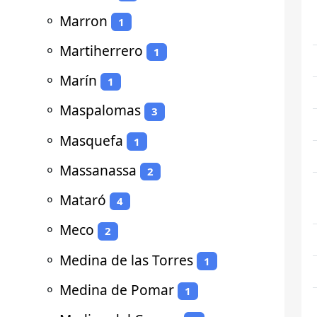
⚬
Marron
1
⚬
Martiherrero
1
⚬
Marín
1
⚬
Maspalomas
3
⚬
Masquefa
1
⚬
Massanassa
2
⚬
Mataró
4
⚬
Meco
2
⚬
Medina de las Torres
1
⚬
Medina de Pomar
1