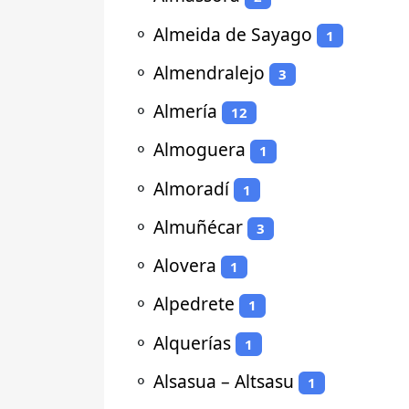
⚬
Almeida de Sayago
1
⚬
Almendralejo
3
⚬
Almería
12
⚬
Almoguera
1
⚬
Almoradí
1
⚬
Almuñécar
3
⚬
Alovera
1
⚬
Alpedrete
1
⚬
Alquerías
1
⚬
Alsasua – Altsasu
1