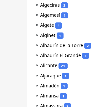
⚬
Algeciras
3
⚬
Algemesí
1
⚬
Algete
4
⚬
Alginet
1
⚬
Alhaurín de la Torre
2
⚬
Alhaurín El Grande
1
⚬
Alicante
21
⚬
Aljaraque
1
⚬
Almadén
1
⚬
Almansa
1
⚬
Almassora
2