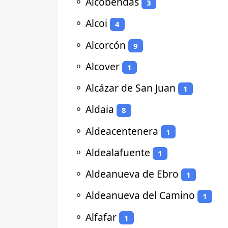
⚬
Alcobendas
3
⚬
Alcoi
4
⚬
Alcorcón
9
⚬
Alcover
1
⚬
Alcázar de San Juan
1
⚬
Aldaia
8
⚬
Aldeacentenera
1
⚬
Aldealafuente
1
⚬
Aldeanueva de Ebro
1
⚬
Aldeanueva del Camino
1
⚬
Alfafar
1