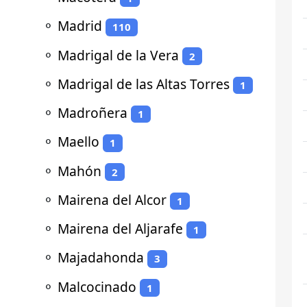
⚬
Madrid
110
⚬
Madrigal de la Vera
2
⚬
Madrigal de las Altas Torres
1
⚬
Madroñera
1
⚬
Maello
1
⚬
Mahón
2
⚬
Mairena del Alcor
1
⚬
Mairena del Aljarafe
1
⚬
Majadahonda
3
⚬
Malcocinado
1