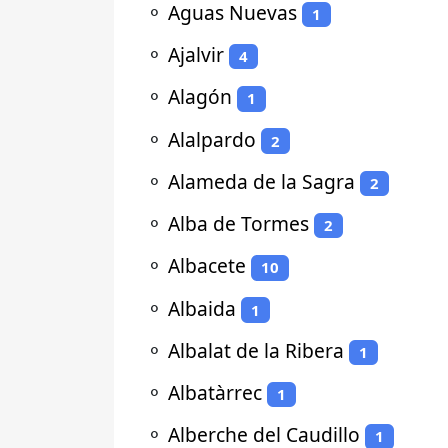
⚬
Aguas Nuevas
1
⚬
Ajalvir
4
⚬
Alagón
1
⚬
Alalpardo
2
⚬
Alameda de la Sagra
2
⚬
Alba de Tormes
2
⚬
Albacete
10
⚬
Albaida
1
⚬
Albalat de la Ribera
1
⚬
Albatàrrec
1
⚬
Alberche del Caudillo
1