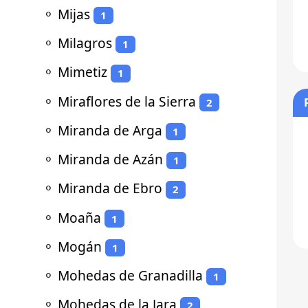
⚬
Mijas
1
⚬
Milagros
1
⚬
Mimetiz
1
⚬
Miraflores de la Sierra
2
⚬
Miranda de Arga
1
⚬
Miranda de Azán
1
⚬
Miranda de Ebro
2
⚬
Moaña
1
⚬
Mogán
1
⚬
Mohedas de Granadilla
1
⚬
Mohedas de la Jara
2