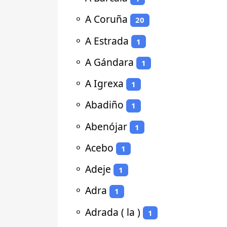
⚬
A Coruña
20
⚬
A Estrada
1
⚬
A Gándara
1
⚬
A Igrexa
1
⚬
Abadiño
1
⚬
Abenójar
1
⚬
Acebo
1
⚬
Adeje
1
⚬
Adra
1
⚬
Adrada ( la )
1