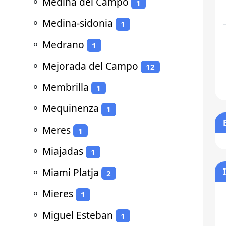
⚬
Medina del Campo
1
⚬
Medina-sidonia
1
⚬
Medrano
1
⚬
Mejorada del Campo
12
⚬
Membrilla
1
⚬
Mequinenza
1
⚬
Meres
1
⚬
Miajadas
1
⚬
Miami Platja
2
⚬
Mieres
1
⚬
Miguel Esteban
1