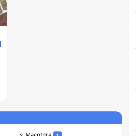
l
s
⚬
Macotera
1