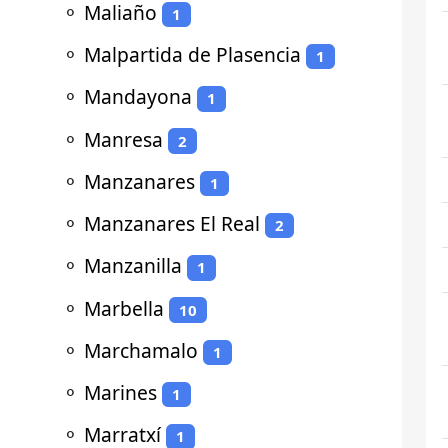
⚬
Maliaño
1
⚬
Malpartida de Plasencia
1
⚬
Mandayona
1
⚬
Manresa
2
⚬
Manzanares
1
⚬
Manzanares El Real
2
⚬
Manzanilla
1
⚬
Marbella
10
⚬
Marchamalo
1
⚬
Marines
1
⚬
Marratxí
1