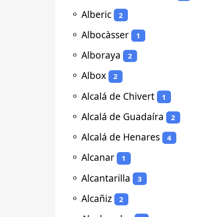
⚬
Alberic
2
⚬
Albocàsser
1
⚬
Alboraya
2
⚬
Albox
2
⚬
Alcalá de Chivert
1
⚬
Alcalá de Guadaíra
2
⚬
Alcalá de Henares
4
⚬
Alcanar
1
⚬
Alcantarilla
3
⚬
Alcañiz
2